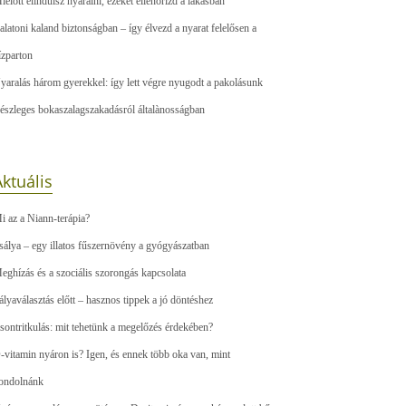
ielőtt elindulsz nyaralni, ezeket ellenőrizd a lakásban
alatoni kaland biztonságban – így élvezd a nyarat felelősen a
ízparton
yaralás három gyerekkel: így lett végre nyugodt a pakolásunk
észleges bokaszalagszakadásról általànosságban
ktuális
i az a Niann-terápia?
sálya – egy illatos fűszernövény a gyógyászatban
eghízás és a szociális szorongás kapcsolata
ályaválasztás előtt – hasznos tippek a jó döntéshez
sontritkulás: mit tehetünk a megelőzés érdekében?
-vitamin nyáron is? Igen, és ennek több oka van, mint
ondolnánk