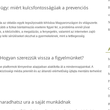
M
 ügy: miért kulcsfontosságúak a prevenciós
B
v
N
ta az oktatás egyik legsúlyosabb kihívása Magyarországon és világszerte.
bb a fizikai bántalmazás eseteire figyel fel, a probléma ennél jóval
R
s, a kiközösítés, a megalázás, a fenyegetés, valamint az interneten zajló
 lelki sérüléseket okozhat a gyermekeknek, mint a tettlegesség.
A
Hogyan szerezzük vissza a figyelmünket?
M
Z
 platformok térnyerése alapjaiban alakította át a mindennapjainkat. A
 közösségi média jelenlét és az állandó elérhetőség újfajta mentális terhelést
M
P
C
D
y maradhatsz ura a saját munkádnak
g