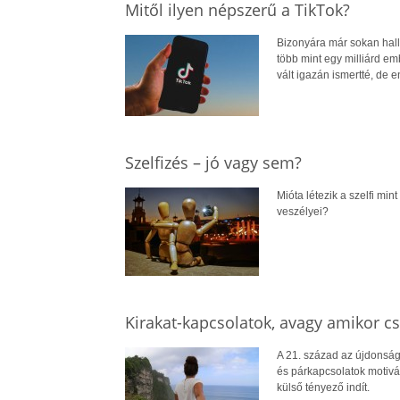
Mitől ilyen népszerű a TikTok?
Bizonyára már sokan hallo
több mint egy milliárd em
vált igazán ismertté, de e
Szelfizés – jó vagy sem?
Mióta létezik a szelfi min
veszélyei?
Kirakat-kapcsolatok, avagy amikor cs
A 21. század az újdonsá
és párkapcsolatok motivác
külső tényező indít.