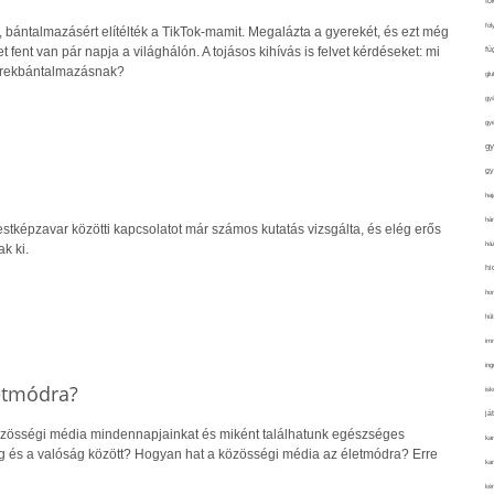
fo
fol
én, bántalmazásért elítélték a TikTok-mamit. Megalázta a gyerekét, és ezt még
fü
et fent van pár napja a világhálón. A tojásos kihívás is felvet kérdéseket: mi
yerekbántalmazásnak?
glu
gy
gy
gy
gy
haj
hán
stképzavar közötti kapcsolatot már számos kutatás vizsgálta, és elég erős
ház
k ki.
hi
ho
hűt
im
ing
etmódra?
isk
já
özösségi média mindennapjainkat és miként találhatunk egészséges
ka
lág és a valóság között? Hogyan hat a közösségi média az életmódra? Erre
kar
kér