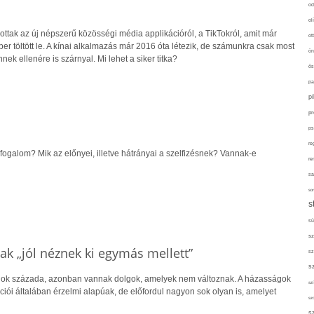
od
ol
ttak az új népszerű közösségi média applikációról, a TikTokról, amit már
ot
ber töltött le. A kínai alkalmazás már 2016 óta létezik, de számunkra csak most
ön
nnek ellenére is szárnyal. Mi lehet a siker titka?
ős
pa
p
pr
ps
re
t fogalom? Mik az előnyei, illetve hátrányai a szelfizésnek? Vannak-e
re
sa
sor
s
sü
sz
ak „jól néznek ki egymás mellett”
sz
s
gok százada, azonban vannak dolgok, amelyek nem változnak. A házasságok
szí
iói általában érzelmi alapúak, de előfordul nagyon sok olyan is, amelyet
sz
s