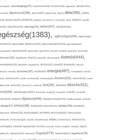
cukorbetegség(137),
orbeteg(25),
cukormentes(69),
D-vitamin(53),
daganat(36),
dekoráció(41),
diéta(395),
depresszió(199),
mencia(34),
desszert(67),
diagnózis(28),
diák(24),
dió(50),
dohányzás(92),
at(38),
döntés(58),
drága(26),
duzzanat(27),
E-vitamin(25),
eb(26),
ebéd(57),
ecet(38),
edzés(267),
édesség(141),
es(42),
édesítőszer(43),
edzőterem(42),
egészség(1383),
egészséges(246),
egészséges
etmód(100),
egészséges táplálkozás(45),
egészségmegőrzés(43),
egészségtelen(32),
észségügy(27),
egyensúly(63),
egyetem(30),
egyszerű(31),
éhes(30),
éhség(38),
éjszaka(33),
ekcéma(26),
életmód(444),
elmiszer(142),
élet(114),
elengedés(29),
életkor(30),
életminőség(30),
etmódváltás(109),
elhízás(110),
elme(93),
életvitel(28),
elfogadás(30),
élmény(55),
előny(37),
energia(487),
emésztés(167),
árás(32),
ember(38),
empátia(43),
Energiaital(29),
eper(30),
érzelem(211),
ő(36),
eredmény(47),
erő(36),
érrendszer(36),
érzékenység(36),
érzelmek(42),
érzelmi
étkezés(412),
étel(228),
elligencia(28),
érzés(39),
esemény(27),
eszköz(28),
ételek(39),
trend(194),
evés(92),
étrendkiegészítő(47),
étterem(24),
étvágy(34),
Európa(28),
évszak(28),
fájdalom(308),
cebook(42),
fahéj(43),
fájdalomcsillapító(39),
fáradékonyság(30),
fáradt(28),
fehérje(198),
radtság(117),
fejfájás(93),
fejlődés(143),
fejlesztés(44),
feladat(46),
félelem(115),
dolgozás(24),
felelősség(62),
felnőtt(66),
felszívódás(56),
féltékenység(26),
fertőzés(101),
töltődés(29),
fenntarthatóság(29),
fény(36),
fényvédelem(28),
férfi(86),
fertőtlenítés(31),
film(111),
szültség(82),
fiatal(39),
figyelem(69),
finom(26),
fitt(34),
fittség(34),
fizikai(25),
fog(51),
fogyás(279),
fogyókúra(178),
gadalom(25),
fogmosás(41),
fogorvos(24),
fogyasztás(67),