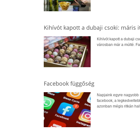
Kihívót kapott a dubaji csoki: máris i
Kihívót kapott a dubaji c
városban már a múlté. Fagy
Facebook függőség
Napjaink egyre nagyobb ré
facebook, a legkedveltebb
azonban mégis ritkán hal