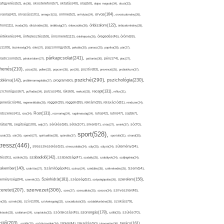
afigyelés(52),
ok(36),
okostelefon(57),
oktatás(40),
olaj(50),
olajos magvak(34),
olcsó(33),
olvasás(101),
orvos(164),
ívaolaj(42),
omega-3(31),
online(52),
orrfolyás(24),
orvostudomány(26),
thon(111),
önbizalom(122),
óvoda(26),
öltözködés(35),
önállóság(27),
önbecsülés(36),
önbizalomhiány(28),
önismeret(113),
értékelés(44),
önfejlesztés(59),
önkifejezés(26),
öregedés(46),
öröm(69),
z(109),
őszinteség(34),
ötlet(37),
pajzsmirigy(53),
pakolás(30),
panasz(25),
paprika(28),
pár(27),
párkapcsolat(241),
radicsom(52),
páratartalom(27),
pattanás(30),
pénz(74),
piac(27),
ihenés(210),
pizza(25),
pollen(32),
popcorn(35),
por(26),
pozitív(83),
prevenció(25),
probiotikum(37),
psziché(290),
pszichológia(230),
obléma(142),
problémamegoldás(27),
program(60),
recept(131),
zichológus(67),
puffadás(34),
pulzus(45),
rák(69),
reakció(33),
reflux(31),
generáció(46),
regenerálódás(28),
reggel(39),
reggeli(89),
reklám(39),
relaxáció(81),
rendszer(24),
Rost(131),
ndszeres(41),
rizs(34),
rozmaring(24),
rugalmasság(24),
ruha(42),
rutin(47),
sajt(67),
segítség(100),
séta(107),
láta(78),
sejt(27),
sérülés(58),
siker(67),
sírás(27),
smink(37),
só(70),
sport(528),
ozat(33),
sör(26),
spenót(27),
spiritualitás(28),
spórolás(37),
sportoló(31),
strand(35),
tressz(446),
sütemény(94),
stresszkezelés(53),
stresszoldás(34),
súly(25),
súlyzó(24),
szabadidő(142),
tés(91),
sütőtök(25),
szabadság(47),
szabály(25),
szabályok(24),
szájhigiénia(24),
akember(140),
szakítás(27),
Számítógép(46),
száraz(24),
szédülés(35),
székrekedés(25),
Szem(54),
Szénhidrát(181),
emélyiség(94),
szerelem(156),
szemét(32),
szépség(52),
szépségápolás(26),
szervezet(306),
zeretet(207),
szex(27),
szexualitás(25),
szezon(34),
szilveszter(48),
szív(109),
n(28),
színek(36),
szívbetegség(32),
szocializáció(30),
szódabikarbóna(35),
szokás(79),
szorongás(178),
okások(33),
szolárium(24),
szoptatás(33),
szórakozás(45),
szőlő(25),
szülés(70),
zülő(203),
tanács(161),
szülők(25),
szűrővizsgálat(34),
tablet(44),
takarítás(50),
támogatás(36),