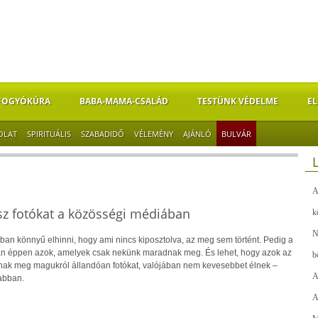
FOGYÓKÚRA
BABA-MAMA-CSALÁD
TESTÜNK VÉDELME
EL
OLAT
SPIRITUÁLIS
SZABADIDŐ
VÉLEMÉNY
AJÁNLÓ
BULVÁR
A
lsz fotókat a közösségi médiában
k
N
ban könnyű elhinni, hogy ami nincs kiposztolva, az meg sem történt. Pedig a
n éppen azok, amelyek csak nekünk maradnak meg. És lehet, hogy azok az
b
nak meg magukról állandóan fotókat, valójában nem kevesebbet élnek –
A
abban.
A