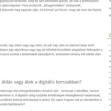
N
yanazzal kezdődik: még fel sem ébrednek igazán, de már a telefonjukon
ai újdonságokat. Friss eszközök, „kihagyhatatlan” módszerek,
r
 jelennek meg egymás után, és könnyű azt érezni, hogy aki nem tart lépést,
H
ondat, egy videó vagy egy mém, és pár nap után az internet népe erről
A-v
pes egy algoritmus vagy egy jól időzített közzététel alapjaiban felforgatni a
akt
rt pont azokat a tartalmakat választjuk ki, amelyeket néhány hét eltelte után
áll
a
a
arc
vi
 áldás vagy átok a digitális korszakban?
ba
bet
ndennapi élet elengedhetetlen részévé vált – nemcsak a felnőttek, hanem
bi
örében is. A digitális világ nyújtotta lehetőségek kétségtelenül hatalmasak,
zzáférés komoly kihívásokat is jelent. De vajon hogyan hat az okostelefon a
bő
ociális fejlődésére?
cig
csí