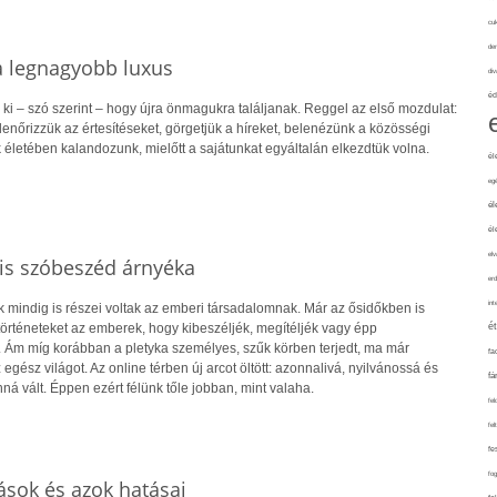
cuk
de
 a legnagyobb luxus
div
éd
ki – szó szerint – hogy újra önmagukra találjanak. Reggel az első mozdulat:
llenőrizzük az értesítéseket, görgetjük a híreket, belenézünk a közösségi
életében kalandozunk, mielőtt a sajátunkat egyáltalán elkezdtük volna.
él
eg
él
él
elv
ális szóbeszéd árnyéka
erd
int
k mindig is részei voltak az emberi társadalomnak. Már az ősidőkben is
történeteket az emberek, hogy kibeszéljék, megítéljék vagy épp
é
 Ám míg korábban a pletyka személyes, szűk körben terjedt, ma már
fa
z egész világot. Az online térben új arcot öltött: azonnalivá, nyilvánossá és
fá
nná vált. Éppen ezért félünk tőle jobban, mint valaha.
fel
fel
fe
fo
ások és azok hatásai