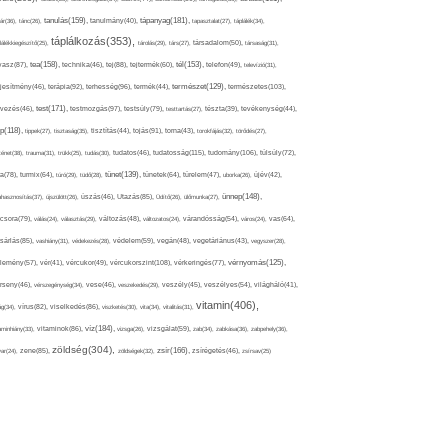
tápanyag(181),
tanulás(159),
ár(36),
tánc(26),
tanulmány(40),
tapasztalat(27),
táplálék(34),
táplálkozás(353),
lálékkiegészítő(25),
tárolás(29),
társ(27),
társadalom(50),
társaság(31),
tea(158),
tél(153),
vasz(87),
technika(46),
tej(88),
tejtermék(60),
telefon(49),
televízió(31),
terápia(92),
terhesség(96),
természet(129),
természetes(103),
ljesítmény(46),
termék(44),
test(171),
testmozgás(97),
rvezés(46),
testsúly(79),
testtartás(27),
tészta(39),
tevékenység(44),
pp(118),
tippek(27),
tisztaság(35),
tisztítás(44),
tojás(91),
torna(43),
torokfájás(32),
törődés(27),
tudatosság(115),
tudomány(106),
ténet(38),
trauma(31),
trükk(25),
tudás(30),
tudatos(46),
túlsúly(72),
tünet(139),
ra(78),
turmix(64),
túró(29),
tüdő(28),
tünetek(64),
türelem(47),
uborka(26),
újév(42),
ünnep(148),
ahasznosítás(37),
újszülött(26),
úszás(46),
Utazás(85),
Üdítő(26),
ülőmunka(27),
csora(79),
válás(24),
választás(29),
változás(48),
változatos(24),
várandósság(54),
város(24),
vas(64),
sárlás(85),
vashiány(31),
védekezés(28),
védelem(59),
vegán(48),
vegetáriánus(43),
vegyszer(28),
vércukorszint(108),
vérnyomás(125),
lemény(57),
vér(41),
vércukor(49),
vérkeringés(77),
rseny(46),
vérszegénység(34),
vese(46),
veszekedés(29),
veszély(45),
veszélyes(54),
világháló(41),
vitamin(406),
ág(34),
vírus(82),
viselkedés(86),
viszketés(30),
vita(34),
vitalitás(31),
víz(184),
aminhiány(33),
vitaminok(86),
vizsga(26),
vizsgálat(59),
zab(34),
zabkása(36),
zabpehely(36),
zöldség(304),
zsír(166),
ar(24),
zene(85),
zöldségek(32),
zsírégetés(46),
zsírsav(25)