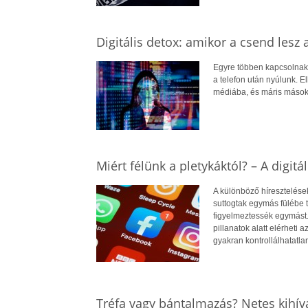
Digitális detox: amikor a csend lesz
Egyre többen kapcsolnak 
a telefon után nyúlunk. E
médiába, és máris mások 
Miért félünk a pletykáktól? – A digit
A különböző híresztelése
suttogtak egymás fülébe 
figyelmeztessék egymást.
pillanatok alatt elérheti a
gyakran kontrollálhatatla
Tréfa vagy bántalmazás? Netes kihív