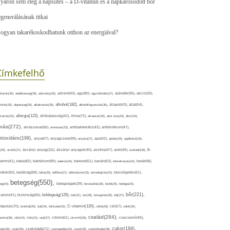
yáron sem elég a napsütés – a D-vitamin és a napkárosodott bőr
egenerálásának titkai
ogyan takarékoskodhatunk otthon az energiával?
Címkefelhő
ajándék(95),
itamin(36),
adalékanyag(28),
adomány(26),
advent(40),
agy(80),
agyműködés(27),
akció(39),
alkohol(182),
ivitás(30),
alapanyag(30),
alkalmazás(28),
alkoholfogyasztás(36),
állapot(43),
állat(54),
allergia(122),
attartás(33),
állóképesség(42),
Alma(72),
almaecet(26),
aloe vera(33),
álom(34),
lvás(272),
alvászavar(66),
aminosav(33),
antibakteriális(42),
antibiotikum(47),
ntioxidáns(199),
anyagcsere(99),
anya(67),
anyuka(27),
apa(42),
ápolás(29),
applikáció(26),
ásványi anyag(111),
(29),
arcbőr(27),
ásványi anyagok(40),
asztma(47),
autó(46),
avokádó(36),
B-
tamin(41),
baba(82),
baktérium(89),
balaton(34),
baleset(51),
banán(53),
bántalmazás(24),
barát(48),
rátok(50),
barátság(58),
béke(29),
bélflóra(37),
bélrendszer(33),
bemelegítés(24),
beszélgetés(61),
betegség(550),
eg(34),
betegségek(39),
bevásárlás(28),
bicikli(25),
biológia(25),
bőr(221),
boldogság(125),
zalom(41),
biztonság(66),
bolt(31),
bor(36),
borogatás(28),
böjt(27),
C-vitamin(120),
rápolás(70),
brokkoli(29),
buli(24),
bűntudat(32),
cékla(28),
cél(57),
célok(30),
család(284),
aretta(38),
cikk(24),
Cink(24),
cipő(37),
citrom(61),
citromfű(26),
csecsemő(45),
cukor(194),
pés(26),
csoki(35),
csokoládé(71),
csomagolás(24),
csont(33),
csontritkulás(36),