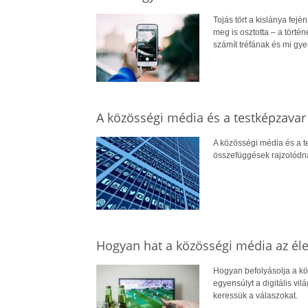
Tojás tört a kislánya fej
meg is osztotta – a történ
számít tréfának és mi g
A közösségi média és a testképzavar
A közösségi média és a te
összefüggések rajzolódna
Hogyan hat a közösségi média az él
Hogyan befolyásolja a k
egyensúlyt a digitális vi
keressük a válaszokat.