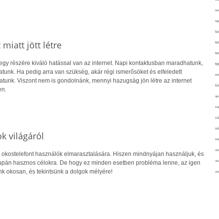
tan
táp
ta
miatt jött létre
te
te
egy részére kiváló hatással van az internet. Napi kontaktusban maradhatunk,
ti
unk. Ha pedig arra van szükség, akár régi ismerősöket és elfeledett
tör
atunk. Viszont nem is gondolnánk, mennyi hazugság jön létre az internet
tú
en.
újr
va
vá
vé
k világáról
ve
vir
 okostelefont használók elmarasztalására. Hiszen mindnyájan használjuk, és
vit
upán hasznos célokra. De hogy ez minden esetben probléma lenne, az igen
nk okosan, és tekintsünk a dolgok mélyére!
zav