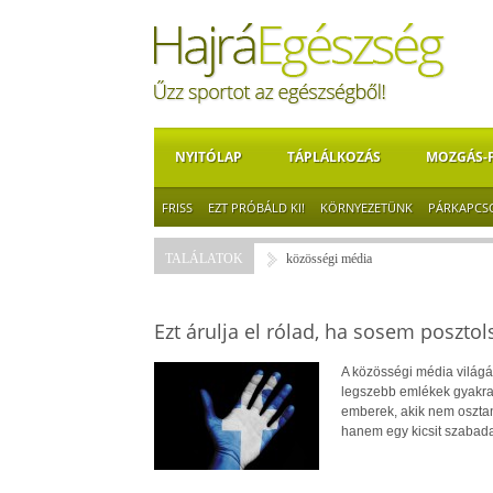
NYITÓLAP
TÁPLÁLKOZÁS
MOZGÁS-
FRISS
EZT PRÓBÁLD KI!
KÖRNYEZETÜNK
PÁRKAPCS
TALÁLATOK
közösségi média
Ezt árulja el rólad, ha sosem poszto
A közösségi média világá
legszebb emlékek gyakra
emberek, akik nem oszta
hanem egy kicsit szabad