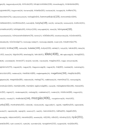
kikapcsolódás(106),
gés(25),
kiegyensúlyozott(26),
kihívás(43),
kimerültség(31),
kirándulás(84),
sgyerek(45),
kisgyermek(34),
kismama(38),
kitartás(50),
kockázat(34),
kocogás(24),
koffein(76),
kommunikáció(124),
koncentráció(94),
leszterin(76),
koleszterinszint(24),
kollagén(54),
konyha(149),
nditerem(51),
konfliktus(52),
kontroll(28),
kór(25),
kórház(29),
kórokozó(24),
kortizol(41),
könyv(106),
környezet(116),
zmetikum(40),
köhögés(40),
könyvajánló(24),
köret(30),
nyezetbarát(31),
környezetvédelem(78),
köröm(27),
kötődés(49),
következmény(33),
közérzet(43),
lekedés(26),
közösség(71),
közösségi média(27),
közösségi oldal(38),
kreatív(34),
kreativitás(79),
kritika(139),
kutatás(144),
kutya(100),
ém(62),
kultúra(36),
külföld(27),
kütyü(33),
lakás(65),
látás(34),
lélek(408),
z(42),
lazac(24),
légzés(49),
lehetőség(25),
lekvár(41),
lelki egészség(33),
levegő(42),
él(28),
Levendula(32),
leves(47),
lista(32),
liszt(36),
macska(33),
magány(42),
magas vérnyomás(28),
gnézium(70),
magvak(25),
magyar(25),
Magyarország(28),
magzat(25),
máj(60),
mandula(33),
marketing(31),
megelőzés(164),
sszázs(45),
medence(24),
meditáció(89),
megbetegedés(24),
megfázás(89),
glepetés(28),
megoldás(89),
melatonin(29),
meleg(74),
mellékhatás(24),
memória(72),
mennyiség(26),
nstruáció(50),
mentális(48),
mentális egészség(86),
menü(28),
méregtelenítés(48),
mese(40),
z(92),
migrén(27),
mindennapok(34),
minőség(33),
mobiltelefon(27),
modern(24),
módszer(68),
mogyoró(31),
mozgás(406),
motiváció(144),
sás(31),
mosoly(27),
mozgásforma(25),
mozi(42),
nka(182),
munkahely(92),
műtét(38),
művészet(29),
nagyszülő(27),
nap(35),
napfény(54),
napirend(35),
pozás(37),
napsütés(38),
naptej(32),
narancs(27),
nasi(31),
nassolás(41),
nátha(44),
negatív(50),
nyár(201),
nő(106),
növény(112),
hézség(36),
népszerű(42),
nevelés(83),
nevetés(30),
nők(42),
nyugalom(102),
aralás(90),
nyári szünet(27),
nyelv(26),
nyomelem(33),
nyugtató(29),
nyújtás(45),