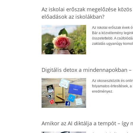
Az iskolai erőszak megelőzése közös
előadások az iskolákban?
Az iskolai erőszak évek ó
Bár a közvélemény leginká
összetettebb. A csúfolódá
zaklatás ugyanúgy komoly
Digitális detox a mindennapokban – 
Az okoseszközök és online
folyamatos értesítések, a
eredményez.
Amikor az AI diktálja a tempót – íg