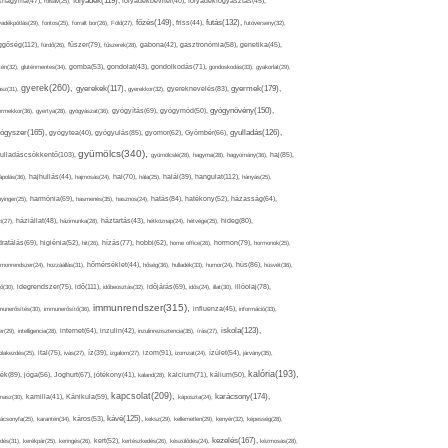
folyadék(119),
khagyma(47),
folsav(25),
folyadékbevitel(40),
folyadékfogyasztás(45),
főzés(149),
futás(132),
yadékpótlás(29),
fontos(25),
forralt bor(26),
Föld(27),
friss(44),
futóverseny(32),
ggőség(112),
fürdő(26),
fűszer(79),
fűszerek(28),
gabona(42),
gasztronómia(58),
genetika(45),
tén(32),
gluténmentes(34),
gomba(53),
gondolat(43),
gondolkodás(71),
gondoskodás(33),
gyakorlat(29),
gyerek(260),
gyermek(179),
gyerekek(117),
ász(31),
gyerekkor(32),
gyereknevelés(83),
gyógynövény(150),
ermekkor(36),
gyertya(28),
gyógyászat(36),
gyógyítás(69),
gyógymód(50),
ógyszer(165),
gyulladás(126),
gyógytea(40),
gyógyulás(85),
gyomor(62),
Gyömbér(66),
gyümölcs(340),
ulladáscsökkentő(103),
gyümölcslé(28),
hagyma(28),
hagyomány(36),
haj(85),
hangulat(112),
ápolás(36),
hajhullás(44),
hajmosás(24),
hal(70),
hála(25),
halál(39),
hányás(25),
yinger(25),
harmónia(69),
hasmenés(35),
hasznos(24),
hatás(84),
hatékony(52),
házasság(64),
i(27),
háziállat(48),
házimunka(28),
háztartás(43),
hétköznap(24),
hétvége(25),
hideg(80),
dratálás(69),
higiénia(52),
hit(26),
hízás(77),
hobbi(62),
home office(26),
hormon(79),
hormonok(25),
rmonrendszer(24),
hozzáállás(31),
hőmérséklet(44),
hőség(36),
hulladék(33),
humor(24),
hús(86),
húsvét(36),
idő(111),
ő(30),
idegrendszer(75),
időbeosztás(32),
időjárás(69),
idős(24),
illat(30),
illóolaj(78),
immunrendszer(315),
munerősítés(30),
immunerősítő(36),
influenza(45),
információ(33),
iskola(123),
er(29),
intelligencia(28),
internet(64),
inzulin(42),
inzulinrezisztencia(35),
írás(27),
olakezdés(25),
ital(75),
ivás(27),
íz(39),
izgalom(27),
izom(91),
izomzat(24),
ízület(54),
járvány(35),
kalória(193),
ték(89),
jóga(56),
Joghurt(67),
jótékony(41),
kaland(28),
kalcium(71),
kálium(50),
kapcsolat(209),
karácsony(174),
masz(30),
kamilla(41),
Kánikula(59),
káposzta(24),
kávé(125),
ácsonyfa(25),
karantén(34),
káros(53),
keksz(29),
kellemetlen(29),
kenyér(32),
képesség(28),
kezelés(167),
dés(31),
kerékpár(25),
keringés(26),
kert(52),
kertészkedés(26),
készülődés(24),
kézmosás(28),