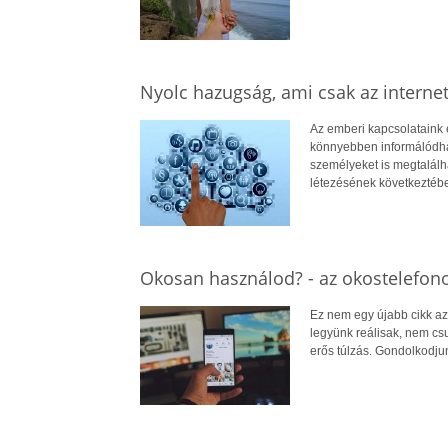
Nyolc hazugság, ami csak az internet 
Az emberi kapcsolataink 
könnyebben informálódhat
személyeket is megtalálh
létezésének következtéb
Okosan használod? - az okostelefono
Ez nem egy újabb cikk az
legyünk reálisak, nem cs
erős túlzás. Gondolkodju