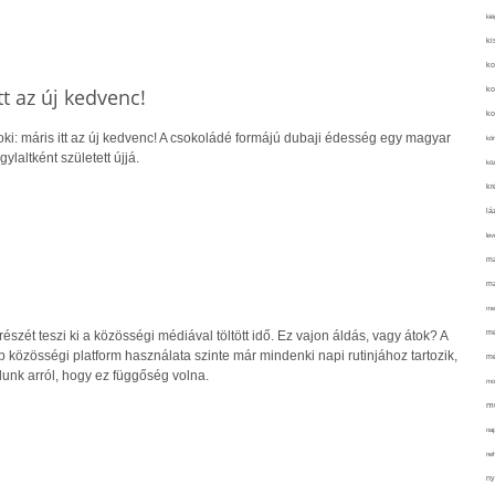
kié
ki
ko
tt az új kedvenc!
ko
ko
soki: máris itt az új kedvenc! A csokoládé formájú dubaji édesség egy magyar
kör
laltként született újjá.
köz
kr
lá
lev
ma
ma
me
me
szét teszi ki a közösségi médiával töltött idő. Ez vajon áldás, vagy átok? A
 közösségi platform használata szinte már mindenki napi rutinjához tartozik,
mé
lunk arról, hogy ez függőség volna.
mo
mu
na
ne
ny