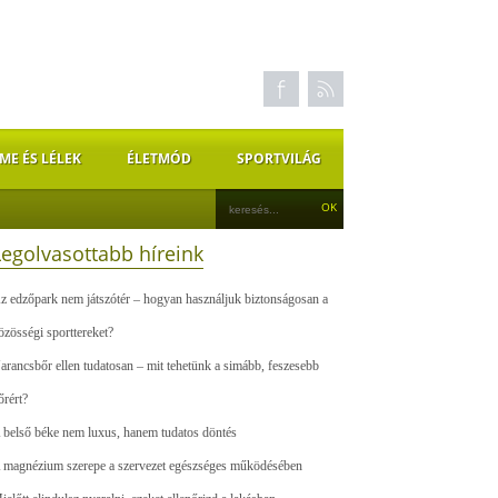
ME ÉS LÉLEK
ÉLETMÓD
SPORTVILÁG
Legolvasottabb híreink
z edzőpark nem játszótér – hogyan használjuk biztonságosan a
özösségi sporttereket?
arancsbőr ellen tudatosan – mit tehetünk a simább, feszesebb
őrért?
 belső béke nem luxus, hanem tudatos döntés
 magnézium szerepe a szervezet egészséges működésében