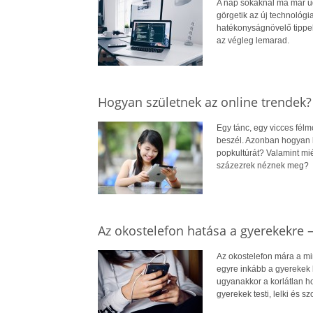
A nap sokaknál ma már ug
görgetik az új technológi
hatékonyságnövelő tippek
az végleg lemarad.
Hogyan születnek az online trendek?
Egy tánc, egy vicces félm
beszél. Azonban hogyan ké
popkultúrát? Valamint mié
százezrek néznek meg?
Az okostelefon hatása a gyerekekre –
Az okostelefon mára a mi
egyre inkább a gyerekek k
ugyanakkor a korlátlan ho
gyerekek testi, lelki és sz