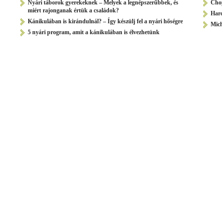
Nyári táborok gyerekeknek – Melyek a legnépszerűbbek, és
Chop
miért rajonganak értük a családok?
Harc
Kánikulában is kirándulnál? – Így készülj fel a nyári hőségre
Mic
5 nyári program, amit a kánikulában is élvezhetünk