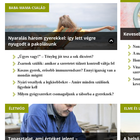
BABA-MAMA-CSALÁD
Keveseb
Nyaralás három gyerekkel: így lett végre
nyugodt a pakolásunk
Noni
A ma
„Ügyes vagy!” – Tényleg jót tesz a sok dicséret?
Homo
Zsarnok szülők: amikor a szeretetet túlzott kontroll váltja fel
Vita
Koszos gyerek, erősebb immunrendszer? Ennyi igazság van a
szer
mondás mögött
Szom
Nyári veszélyek a legkisebbekre – Amire minden szülőnek
keve
figyelnie kell
Milyen gyógyszereket csomagoljunk a táborba a gyereknek?
ÉLETMÓD
ELME ÉS 
Tapasztalat, ami értéket jelent –
A belső