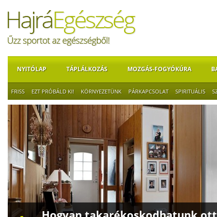
NYITÓLAP
TÁPLÁLKOZÁS
MOZGÁS-FOGYÓKÚRA
B
FRISS
EZT PRÓBÁLD KI!
KÖRNYEZETÜNK
PÁRKAPCSOLAT
SPIRITUÁLIS
S
Hogyan takarékoskodhatunk otth