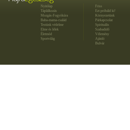
Nyitólap
Friss
Táplálkozás
Ezt próbáld ki!
Mozgás-Fogyókúra
Környezetünk
Baba-mama-család
Párkapcsolat
Testünk védelme
Spirituális
Elme és lélek
Szabadidő
Életmód
Vélemény
Sportvilág
Ajánló
Bulvár