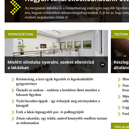
Az energiaárak alakulása és a fenntarthatóság iránti egyre nagyobb figyelem
arra, hogyan csökkentheti otthona energiafogyasztását. A jó hír az, hogy nem f
érezhető megtakarítást érjünk el.
KÖRNYEZETÜNK
TESTÜNK
Mielőtt elindulsz nyaralni, ezeket ellenőrizd
Részleg
a lakásban
általà
Körömvirág, a kert egyik legszebb és legsokoldalúbb
Meni
gyógynövénye
Nara
Őzriadó az utakon – ezekben a hetekben életet menthet a
fesz
fokozott figyelem
Miér
Nyári locsolási tippek – így óvhatjuk meg növényeinket a
refl
hőségtől
Legj
Ezek a lakás legnagyobb por- és pollengyűjtői
Futó
Zónás takarítás, egy trükk, amivel könnyebb rendben tartani
az otthonunkat
TÁPLÁLK