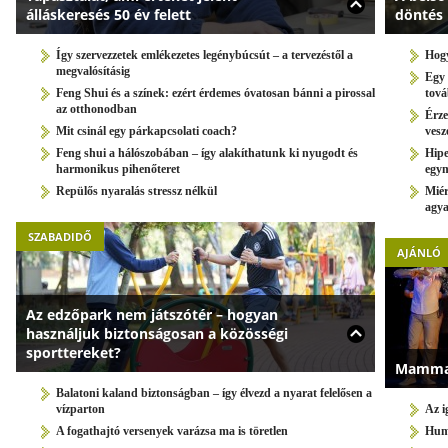
álláskeresés 50 év felett
döntés
Így szervezzetek emlékezetes legénybúcsút – a tervezéstől a
Hogy
megvalósításig
Egy 
Feng Shui és a színek: ezért érdemes óvatosan bánni a pirossal
tov
az otthonodban
Érze
Mit csinál egy párkapcsolati coach?
vesz
Feng shui a hálószobában – így alakíthatunk ki nyugodt és
Hipe
harmonikus pihenőteret
egy
Repülős nyaralás stressz nélkül
Miér
agya
SZABADIDŐ
AJÁNLÓ
Az edzőpark nem játszótér – hogyan
használjuk biztonságosan a közösségi
sporttereket?
Mamma 
Balatoni kaland biztonságban – így élvezd a nyarat felelősen a
vízparton
Az i
A fogathajtó versenyek varázsa ma is töretlen
Humo