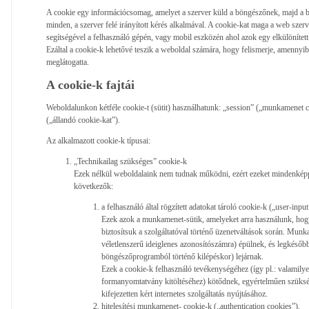
A cookie egy információcsomag, amelyet a szerver küld a böngészőnek, majd a 
minden, a szerver felé irányított kérés alkalmával. A cookie-kat maga a web szer
segítségével a felhasználó gépén, vagy mobil eszközén ahol azok egy elkülönített
Ezáltal a cookie-k lehetővé teszik a weboldal számára, hogy felismerje, amennyi
meglátogatta.
A cookie-k fajtái
Weboldalunkon kétféle cookie-t (sütit) használhatunk: „session” („munkamenet c
(„állandó cookie-kat”).
Az alkalmazott cookie-k típusai:
„Technikailag szükséges” cookie-k
Ezek nélkül weboldalaink nem tudnak működni, ezért ezeket mindenképp
következők:
a felhasználó által rögzített adatokat tároló cookie-k („user-inpu
Ezek azok a munkamenet-sütik, amelyeket arra használunk, hogy 
biztosítsuk a szolgáltatóval történő üzenetváltások során. Mun
véletlenszerű ideiglenes azonosítószámra) épülnek, és legkéső
böngészőprogramból történő kilépéskor) lejárnak.
Ezek a cookie-k felhasználó tevékenységéhez (így pl.: valamily
formanyomtatvány kitöltéséhez) kötődnek, egyértelműen szükség
kifejezetten kért internetes szolgáltatás nyújtásához.
hitelesítési munkamenet- cookie-k („authentication cookies”),