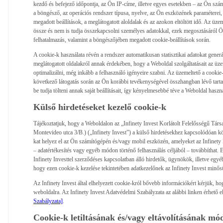
kezdő és befejező időpontja, az Ön IP-címe, illetve egyes esetekben – az Ön szá
a böngésző, az operációs rendszer típusa, nyelve, az Ön eszközének paraméterei
megadott beállítások, a meglátogatott aloldalak és az azokon eltöltött idő. Az üz
össze és nem is tudja összekapcsolni személyes adatokkal, ezek megosztásáról Ön
felhatalmazás, valamint a böngészőjében megadott cookie-beállítások során.
A cookie-k használata révén a rendszer automatikusan statisztikai adatokat generál
meglátogatott oldalakról annak érdekében, hogy a Weboldal szolgáltatásait az üzem
optimalizálni, még inkább a felhasználó igényeire szabni. Az üzemeltető a cookie-k
következő látogatás során az Ön korábbi tevékenységével összhangban lévő tart
be tudja tölteni annak saját beállításait, így kényelmesebbé téve a Weboldal haszná
Külső hirdetéseket kezelő cookie-k
Tájékoztatjuk, hogy a Weboldalon az „Infinety Invest Korlátolt Felelősségű Tár
Montevideo utca 3/B.) („Infinety Invest”) a külső hirdetésekhez kapcsolódóan köz
kat helyez el az Ön számítógépén és/vagy mobil eszközén, amelyeket az Infinety
– adatértékesítés vagy egyéb módon történő felhasználás céljából – továbbíthat.
Infinety Investtel szerződéses kapcsolatban álló hirdetők, ügynökök, illetve egyéb
hogy ezen cookie-k kezelése tekintetében adatkezelőnek az Infinety Invest minős
Az Infinety Invest által elhelyezett cookie-król bővebb információkért kérjük, h
weboldalra. Az Infinety Invest Adatvédelmi Szabályzata az alábbi linken érhető e
Szabályzata]
.
Cookie-k letiltásának és/vagy eltávolításának mó