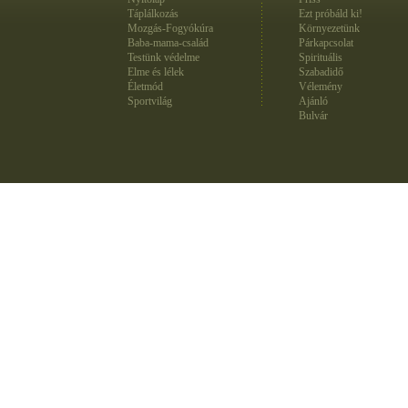
Táplálkozás
Ezt próbáld ki!
Mozgás-Fogyókúra
Környezetünk
Baba-mama-család
Párkapcsolat
Testünk védelme
Spirituális
Elme és lélek
Szabadidő
Életmód
Vélemény
Sportvilág
Ajánló
Bulvár