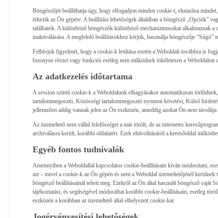
Böngészőjét beállíthatja úgy, hogy elfogadjon minden cookie-t, elutasítsa mindet,
érkezik az Ön gépére. A beállítási lehetőségek általában a böngésző „Opciók” v
találhatók. A különböző böngészők különböző mechanizmusokat alkalmaznak a co
inaktiválására. A megfelelő beállításokhoz kérjük, használja böngészője “Súgó” 
Felhívjuk figyelmét, hogy a cookie-k letiltása esetén a Weboldalt továbbra is fog
bizonyos részei vagy funkciói esetleg nem működnek tökéletesen a Weboldalon c
Az adatkezelés időtartama
A session szintű cookie-k a Weboldalunk elhagyásakor automatikusan törlődnek
tartalommegosztó, Közösségi tartalommegosztó nyomon követési, Külső hirdetés c
jellemzően addig vannak jelen az Ön eszközén, ameddig azokat Ön nem távolítja 
Az üzemeltető nem vállal felelősséget a már törölt, de az internetes keresőpro
archiválásra került, korábbi oldalaiért. Ezek eltávolításáról a keresőoldal működ
Egyéb fontos tudnivalók
Amennyiben a Weboldallal kapcsolatos cookie-beállításain kíván módosítani, esetl
azt – mivel a cookie-k az Ön gépén és nem a Weboldal üzemeltetőjénél kerülnek t
böngésző beállításainál teheti meg. Ezekről az Ön által használt böngésző saját 
tájékoztatást, és segítségével módosíthat korábbi cookie-beállításain, esetleg törö
eszközén a korábban az üzemeltető által elhelyezett cookie-kat.
Jogérvényesítési lehetőségek