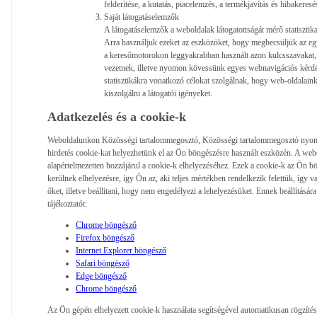
felderítése, a kutatás, piacelemzés, a termékjavítás és hibakeresés
Saját látogatáselemzők
A látogatáselemzők a weboldalak látogatottságát mérő statisztik
Arra használjuk ezeket az eszközöket, hogy megbecsüljük az eg
a keresőmotorokon leggyakrabban használt azon kulcsszavakat,
vezetnek, illetve nyomon kövessünk egyes webnavigációs kérdése
statisztikákra vonatkozó célokat szolgálnak, hogy web-oldalai
kiszolgálni a látogatói igényeket.
Adatkezelés és a cookie-k
Weboldalunkon Közösségi tartalommegosztó, Közösségi tartalommegosztó nyom
hirdetés cookie-kat helyezhetünk el az Ön böngészésre használt eszközén. A we
alapértelmezetten hozzájárul a cookie-k elhelyezéséhez. Ezek a cookie-k az Ön b
kerülnek elhelyezésre, így Ön az, aki teljes mértékben rendelkezik felettük, így v
őket, illetve beállítani, hogy nem engedélyezi a lehelyezésüket. Ennek beállítására 
tájékoztatót:
Chrome böngésző
Firefox böngésző
Internet Explorer böngésző
Safari böngésző
Edge böngésző
Chrome böngésző
Az Ön gépén elhelyezett cookie-k használata segítségével automatikusan rögzítés