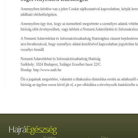
Amennyiben kérdése van a jelen Cookie tájékoztatóval kapcsolatban, kérjük kere
található elérhetőségeken.
Amennyiben úgy érzi, hogy az üzemeltető megsértette a személyes adatok védelmé
bíróság előtt érvényesítheti, vagy kérheti a Nemzeti Adatvédelmi és Információsz
A Nemzeti Adatvédelmi és Információszabadság Hatósághoz címzett bejelentésse
arra hivatkozással, hogy személyes adatai kezelésével kapcsolatban jogsérelme k
veszélye fennáll.
Nemzeti Adatvédelmi és Információszabadság Hatóság
Székhely: 1024 Budapest, Szilágyi Erzsébet fasor 22/C.
Honlap: http://www.naih.hu
Ön a jogainak megsértése, valamint a tiltakozása elutasítása esetén az adatkezelő 
bíróság az ügyben soron kívül jár el, a per elbírálása a törvényszék hatáskörébe ta
Nyitólap
Friss