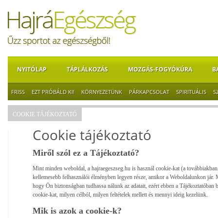
NYITÓLAP
TÁPLÁLKOZÁS
MOZGÁS-FOGYÓKÚRA
B
FRISS
EZT PRÓBÁLD KI!
KÖRNYEZETÜNK
PÁRKAPCSOLAT
SPIRITUÁLIS
S
COOKIE TÁJÉKOZTATÓ
Cookie tájékoztató
Miről szól ez a Tájékoztató?
Mint minden weboldal, a hajraegeszseg.hu is használ cookie-kat (a továbbiakba
kellemesebb felhasználói élményben legyen része, amikor a Weboldalunkon jár. 
hogy Ön biztonságban tudhassa nálunk az adatait, ezért ebben a Tájékoztatóban
cookie-kat, milyen célból, milyen feltételek mellett és mennyi ideig kezelünk.
Mik is azok a cookie-k?