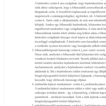
A hitelesítési cookie-k arra szolgálnak, hogy bejelentkezéskor a
sütik ahhoz szükségesek, hogy a felhasználók azonosíthassák m
látogatásaik során, és hozzáférést kaphassanak az engedélyezett
megnézessék a számlaegyenlegüket, ügyleteiket, stb. A hitelesí
cookie-k. Tartós sütik is alkalmazhatók, de ezek nem tekinthető
kifejtjük. Amikor egy felhasználó bejelentkezik, kifejezetten ho
engedélyezett tartalomhoz vagy szolgáltatáshoz. A sütin tárolt hi
felhasználónak minden lekért oldalon meg kellene adnia a felhasz
hitelesítési szolgáltatás lényeges részét képezi az általa kifejez
összefüggő szolgáltatásnak. A hitelesítést nem használjuk semm
a viselkedés nyomon követésére vagy hozzájárulás nélküli rekl
felhasználóközpontú biztonsági cookie-k („user centric security
Olyan sütik, amelyeket a felhasználó által kifejezetten kért szolg
vonatkozó konkrét feladatokra terveztek. Ilyenek például azok a
történő ismételt sikertelen bejelentkezési kísérletek felderítésé
mechanizmusok, amelyeket a bejelentkezési rendszer visszaélés
alakítottak ki. Bár a bejelentkezési sütiket rendszerint úgy állí
böngészőprogramból történő kilépéskor) lejárjanak, a biztonsági s
hosszabb, hogy elérhessék biztonsági céljukat.
multimédia-lejátszó munkamenet- cookie-k („multimedia player 
A multimédia-lejátszó munkamenet-sütiket a videó vagy audió t
szükséges technikai adatok – így a képminőség, a hálózati kapcs
paraméterek – tárolására használjuk. Ezek a sütik lejárnak a m
böngészőprogramból történő kilépéskor).
terheléskiegyenlítő munkamenet- cookie-k („load balancing ses