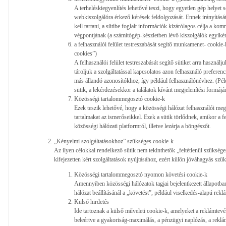
A terheléskiegyenlítés lehetővé teszi, hogy egyetlen gép helyet 
webkiszolgálóra érkező kérések feldolgozását. Ennek irányítás
kell tartani, a sütibe foglalt információk kizárólagos célja a ko
végpontjának (a számítógép-készletben lévő kiszolgálók egyiké
a felhasználói felület testreszabását segítő munkamenet- cookie-
cookies”)
A felhasználói felület testreszabását segítő sütiket arra használ
tároljuk a szolgáltatással kapcsolatos azon felhasználó prefere
más állandó azonosítókhoz, így például felhasználónévhez. (Pél
sütik, a lekérdezésekkor a találatok kívánt megjelenítési formájá
Közösségi tartalommegosztó cookie-k
Ezek teszik lehetővé, hogy a közösségi hálózat felhasználói meg
tartalmakat az ismerőseikkel. Ezek a sütik törlődnek, amikor a fe
közösségi hálózati platformról, illetve lezárja a böngészőt.
„Kényelmi szolgáltatásokhoz” szükséges cookie-k
Az ilyen célokkal rendelkező sütik nem tekinthetők „feltétlenül szükséges
kifejezetten kért szolgáltatások nyújtásához, ezért külön jóváhagyás szü
Közösségi tartalommegosztó nyomon követési cookie-k
Amennyiben közösségi hálózatok tagjai bejelentkezett állapotba
hálózat beállításánál a „követést”, például viselkedés-alapú rek
Külső hirdetés
Ide tartoznak a külső műveleti cookie-k, amelyeket a reklámtev
beleértve a gyakoriság-maximálás, a pénzügyi naplózás, a reklámp