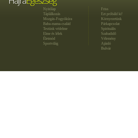
Nyitólap
Friss
Táplálkozás
Ezt próbáld ki!
Mozgás-Fogyókúra
Környezetünk
Baba-mama-család
Párkapcsolat
Testünk védelme
Spirituális
Elme és lélek
Szabadidő
Életmód
Vélemény
Sportvilág
Ajánló
Bulvár