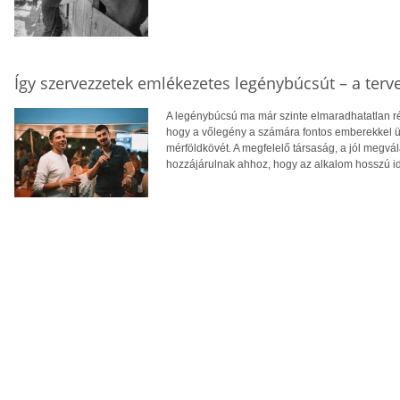
Így szervezzetek emlékezetes legénybúcsút – a terv
A legénybúcsú ma már szinte elmaradhatatlan r
hogy a vőlegény a számára fontos emberekkel 
mérföldkövét. A megfelelő társaság, a jól megvá
hozzájárulnak ahhoz, hogy az alkalom hosszú i