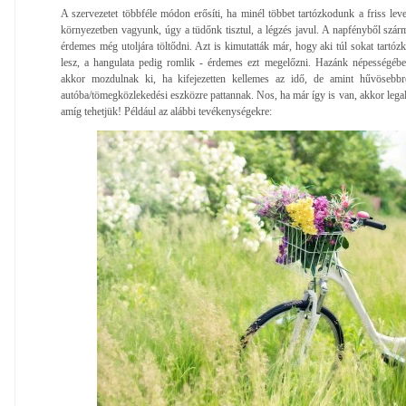
A szervezetet többféle módon erősíti, ha minél többet tartózkodunk a friss lev
környezetben vagyunk, úgy a tüdőnk tisztul, a légzés javul. A napfényből szár
érdemes még utoljára töltődni. Azt is kimutatták már, hogy aki túl sokat tartózk
lesz, a hangulata pedig romlik - érdemes ezt megelőzni. Hazánk népességéb
akkor mozdulnak ki, ha kifejezetten kellemes az idő, de amint hűvösebbr
autóba/tömegközlekedési eszközre pattannak. Nos, ha már így is van, akkor legalá
amíg tehetjük! Például az alábbi tevékenységekre: