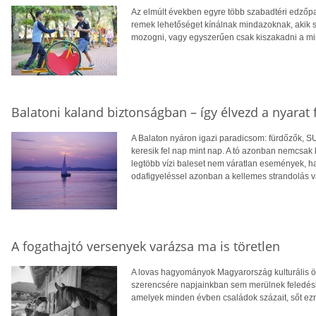
Az elmúlt években egyre több szabadtéri edzőpa
remek lehetőséget kínálnak mindazoknak, akik
mozogni, vagy egyszerűen csak kiszakadni a m
Balatoni kaland biztonságban – így élvezd a nyarat 
A Balaton nyáron igazi paradicsom: fürdőzők, SU
keresik fel nap mint nap. A tó azonban nemcsak 
legtöbb vízi baleset nem váratlan események, 
odafigyeléssel azonban a kellemes strandolás 
A fogathajtó versenyek varázsa ma is töretlen
A lovas hagyományok Magyarország kulturális 
szerencsére napjainkban sem merülnek feledésb
amelyek minden évben családok százait, sőt ezre