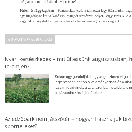
még soha nem - próbáltunk. Miért is ne?
Fűben és függőágyban
- Fantasztikus érzés a természet lágy ölén aludni, vagy
egy függőágyat két fa közé egy nyugodt természeti helyen, vagy terítsük le a
vagyunk az anyaföldhöz, és ránk borul a felhős, esetleg csillagos égbolt.
A ROVAT TOVÁBBI CIKKEI
Nyári kertészkedés – mit ültessünk augusztusban, h
teremjen?
Sokan úgy gondolják, hogy augusztusra véget ér
legfontosabb hónap a veteményesben és a díszke
lassan rövidülnek, a talaj azonban továbbra is m
csírázásához és fejlődéséhez.
Az edzőpark nem játszótér – hogyan használjuk biz
sporttereket?