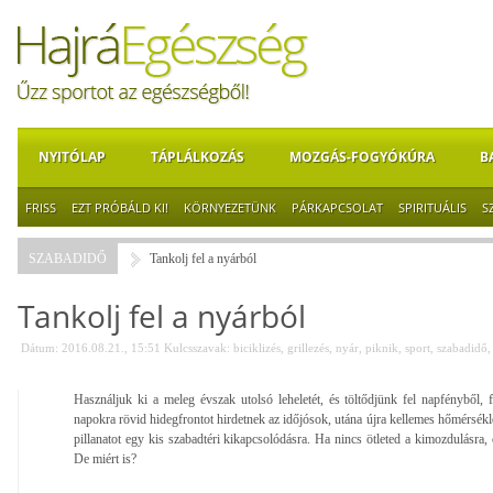
NYITÓLAP
TÁPLÁLKOZÁS
MOZGÁS-FOGYÓKÚRA
B
FRISS
EZT PRÓBÁLD KI!
KÖRNYEZETÜNK
PÁRKAPCSOLAT
SPIRITUÁLIS
S
SZABADIDŐ
Tankolj fel a nyárból
Tankolj fel a nyárból
Dátum: 2016.08.21., 15:51
Kulcsszavak:
biciklizés
,
grillezés
,
nyár
,
piknik
,
sport
,
szabadidő
Használjuk ki a meleg évszak utolsó leheletét, és töltődjünk fel napfényből,
napokra rövid hidegfrontot hirdetnek az időjósok, utána újra kellemes hőmérsék
pillanatot egy kis szabadtéri kikapcsolódásra. Ha nincs ötleted a kimozdulásra,
De miért is?