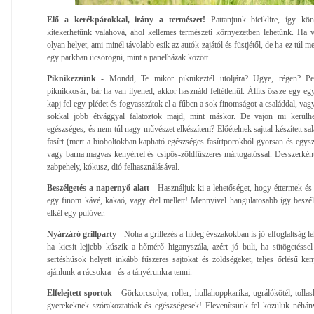
Elő a kerékpárokkal, irány a természet!
Pattanjunk biciklire, így kö
kitekerhetünk valahová, ahol kellemes természeti környezetben lehetünk. Ha 
olyan helyet, ami minél távolabb esik az autók zajától és füstjétől, de ha ez túl
egy parkban ücsörögni, mint a panelházak között.
Piknikezzünk
- Mondd, Te mikor piknikeztél utoljára? Ugye, régen? P
piknikkosár, bár ha van ilyened, akkor használd feltétlenül. Állíts össze egy e
kapj fel egy plédet és fogyasszátok el a fűben a sok finomságot a családdal, v
sokkal jobb étvággyal falatoztok majd, mint máskor. De vajon mi kerülh
egészséges, és nem túl nagy művészet elkészíteni? Előételnek sajttal készített sal
fasírt (mert a bioboltokban kapható egészséges fasírtporokból gyorsan és egyszer
vagy barna magvas kenyérrel és csípős-zöldfűszeres mártogatóssal. Desszerként 
zabpehely, kókusz, dió felhasználásával.
Beszélgetés a napernyő alatt
- Használjuk ki a lehetőséget, hogy éttermek é
egy finom kávé, kakaó, vagy étel mellett! Mennyivel hangulatosabb így beszél
elkél egy pulóver.
Nyárzáró grillparty
- Noha a grillezés a hideg évszakokban is jó elfoglaltság l
ha kicsit lejjebb kúszik a hőmérő higanyszála, azért jó buli, ha sütögetésse
sertéshúsok helyett inkább fűszeres sajtokat és zöldségeket, teljes őrlésű ken
ajánlunk a rácsokra - és a tányérunkra tenni.
Elfelejtett sportok
- Görkorcsolya, roller, hullahoppkarika, ugrálókötél, tolla
gyerekeknek szórakoztatóak és egészségesek! Elevenítsünk fel közülük néhány