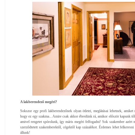
A lakberendező megéri?
Sokszor egy profi lakberendezőnek olyan ötletei, meglátásai lehetnek, amike
hogy ez egy szakma... Amire csak akkor ébredünk rá, amikor először kapunk tőle
amivel rengetet spórolunk, így máris megéri felfogadni! Sok szakember azért n
szerződtetett szakemberektől, cégektől kap százalékot. Érdemes lehet felkeresni 
állunk!