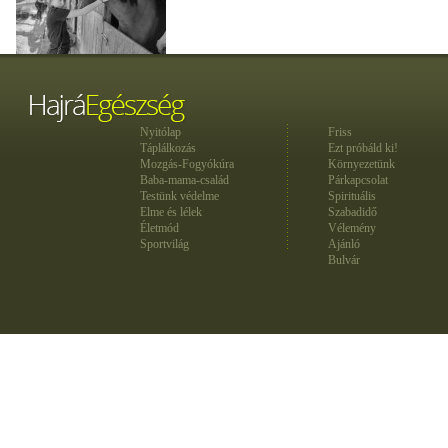
Nyitólap
Friss
Táplálkozás
Ezt próbáld ki!
Mozgás-Fogyókúra
Környezetünk
Baba-mama-család
Párkapcsolat
Testünk védelme
Spirituális
Elme és lélek
Szabadidő
Életmód
Vélemény
Sportvilág
Ajánló
Bulvár