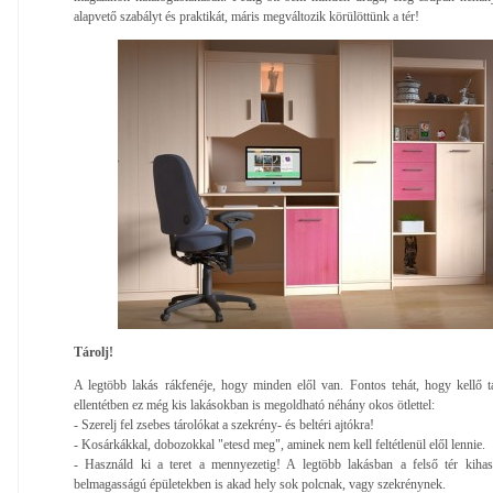
alapvető szabályt és praktikát, máris megváltozik körülöttünk a tér!
Tárolj!
A legtöbb lakás rákfenéje, hogy minden elől van. Fontos tehát, hogy kellő tár
ellentétben ez még kis lakásokban is megoldható néhány okos ötlettel:
- Szerelj fel zsebes tárolókat a szekrény- és beltéri ajtókra!
- Kosárkákkal, dobozokkal "etesd meg", aminek nem kell feltétlenül elől lennie.
- Használd ki a teret a mennyezetig! A legtöbb lakásban a felső tér kihas
belmagasságú épületekben is akad hely sok polcnak, vagy szekrénynek.