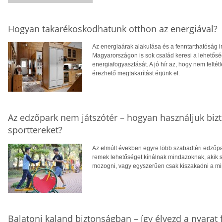
Hogyan takarékoskodhatunk otthon az energiával?
Az energiaárak alakulása és a fenntarthatóság i
Magyarországon is sok család keresi a lehetősé
energiafogyasztását. A jó hír az, hogy nem feltétl
érezhető megtakarítást érjünk el.
Az edzőpark nem játszótér – hogyan használjuk biz
sporttereket?
Az elmúlt években egyre több szabadtéri edzőpa
remek lehetőséget kínálnak mindazoknak, akik
mozogni, vagy egyszerűen csak kiszakadni a m
Balatoni kaland biztonságban – így élvezd a nyarat 