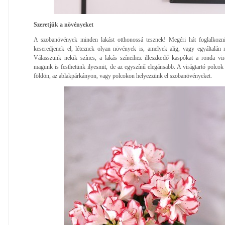
Szeretjük a növényeket
A szobanövények minden lakást otthonossá tesznek! Megéri hát foglalkozni
keseredjenek el, léteznek olyan növények is, amelyek alig, vagy egyáltalán 
Válasszunk nekik színes, a lakás színeihez illeszkedő kaspókat a ronda vir
magunk is festhetünk ilyesmit, de az egyszínű elegánsabb. A virágtartó polcok
földön, az ablakpárkányon, vagy polcokon helyezzünk el szobanövényeket.