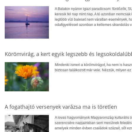
A Balaton nyáron igazi paradicsom: fürdőzők, SU
keresik fel nap mint nap. A tó azonban nemcsak 
legtöbb vízi baleset nem váratlan események, 
odafigyeléssel azonban a kellemes strandolás 
Körömvirág, a kert egyik legszebb és legsokoldalú
Mindenki ismeri a körömvirágot, ha nem is hasz
biztosan találkozott már vele. Nézzük, milyen ez
A fogathajtó versenyek varázsa ma is töretlen
A lovas hagyományok Magyarország kulturális 
szerencsére napjainkban sem merülnek feledésb
amelyek minden évben családok százait, sőt ezre