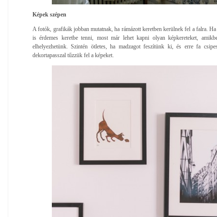
Képek szépen
A fotók, grafikák jobban mutatnak, ha rámázott keretben kerülnek fel a falra. Ha
is érdemes keretbe tenni, most már lehet kapni olyan képkereteket, amikbe
elhelyezhetünk. Szintén ötletes, ha madzagot feszítünk ki, és erre fa csip
dekortapasszal tűzzük fel a képeket.