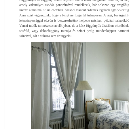
amely valamilyen csodás panorámával rendelkezik, bár sokszor egy szegőfügg
kivéve a minimál stílus esetében. Máshol viszont érdemes legalább egy dekorfüg
Arra azért vigyázzunk, hogy a fényt ne fogja fel túlságosan. A régi, besárgult 
leleményességgel olcsón is beszerezhetünk helyette másikat, például turkálókból
Varrni tudók természetesen előnyben, de a kész függönyök általában olcsóbbak, 
sötétítő, vagy dekorfüggöny mintája és színei pedig mindenképpen harmoniz
színeivel, sőt a stílusra sem árt ügyelni.