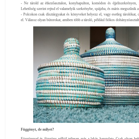
- Ne tárold az étkezőasztalon, konyhapulton, komódon és éjjeliszekrényen, 
Lehetőség szerint rejtsd el valamelyik szekrénybe, spájzba, és máris megszűnik a
- Polcokon csak dísztárgyakat és könyveket helyezz el, vagy esetleg tárolókat, d
el. Válassz olyan bútorokat, amiben több a tároló, például fiókos dohányzóasztalt
Függönyt, de milyet?
Függönnyel és függöny nélkül teljesen más a lakás hangulata. Csak olyan helyis