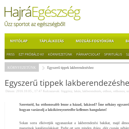
NYITÓLAP
TÁPLÁLKOZÁS
MOZGÁS-FOGYÓKÚRA
B
FRISS
EZT PRÓBÁLD KI!
KÖRNYEZETÜNK
PÁRKAPCSOLAT
SPIRITUÁLIS
S
KÖRNYEZETÜNK
Egyszerű tippek lakberendezéshez
Egyszerű tippek lakberendezésh
Dátum: 2016.10.05., 17:47
Kulcsszavak:
függöny
,
lakás
,
lakberendezés
,
otthon
,
otthonos
,
s
Szeretnéd, ha otthonosabb lenne a házad, lakásod? Íme néhány egyszerű
hogyan varázsolj a lakókörnyezetedbe kellemes hangulatot!
Sokan sorra elkövetjük ugyanazokat a lakberendezési bakikat, majd álmod
magazinok katalóguslakásait. Pedig ott sem minden drága, elég csupán néhán