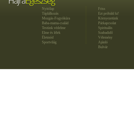
Nyitólap
Friss
Táplálkozás
Ezt próbáld ki!
Mozgás-Fogyókúra
Környezetünk
Baba-mama-család
Párkapcsolat
Testünk védelme
Spirituális
Elme és lélek
Szabadidő
Életmód
Vélemény
Sportvilág
Ajánló
Bulvár