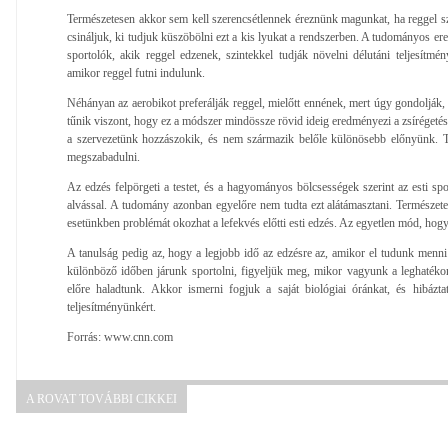
Természetesen akkor sem kell szerencsétlennek éreznünk magunkat, ha reggel s
csináljuk, ki tudjuk küszöbölni ezt a kis lyukat a rendszerben. A tudományos e
sportolók, akik reggel edzenek, szintekkel tudják növelni délutáni teljesítmén
amikor reggel futni indulunk.
Néhányan az aerobikot preferálják reggel, mielőtt ennének, mert úgy gondolják, 
tűnik viszont, hogy ez a módszer mindössze rövid ideig eredményezi a zsírégetés
a szervezetünk hozzászokik, és nem származik belőle különösebb előnyünk. T
megszabadulni.
Az edzés felpörgeti a testet, és a hagyományos bölcsességek szerint az esti s
alvással. A tudomány azonban egyelőre nem tudta ezt alátámasztani. Természet
esetünkben problémát okozhat a lefekvés előtti esti edzés. Az egyetlen mód, hogy
A tanulság pedig az, hogy a legjobb idő az edzésre az, amikor el tudunk men
különböző időben járunk sportolni, figyeljük meg, mikor vagyunk a leghaték
előre haladtunk. Akkor ismerni fogjuk a saját biológiai óránkat, és hibázt
teljesítményünkért.
Forrás: www.cnn.com
A ROVAT TOVÁBBI CIKKEI