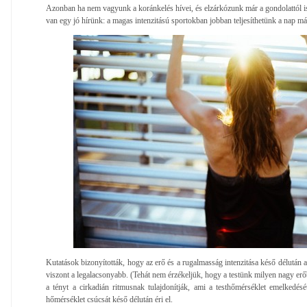
Azonban ha nem vagyunk a koránkelés hívei, és elzárkózunk már a gondolattól is
van egy jó hírünk: a magas intenzitású sportokban jobban teljesíthetünk a nap m
Kutatások bizonyították, hogy az erő és a rugalmasság intenzitása késő délután a
viszont a legalacsonyabb. (Tehát nem érzékeljük, hogy a testünk milyen nagy erő
a tényt a cirkadián ritmusnak tulajdonítják, ami a testhőmérséklet emelkedé
hőmérséklet csúcsát késő délután éri el.