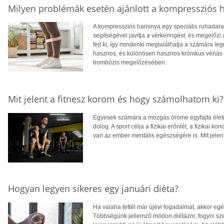
Milyen problémák esetén ajánlott a kompressziós 
A kompressziós harisnya egy speciális ruhadarab
segítségével javítja a vérkeringést, és megelőz
fejt ki, így mindenki megtalálhatja a számára 
hasznos, és különösen hasznos krónikus vénás e
trombózis megelőzésében.
Mit jelent a fitnesz korom és hogy számolhatom ki?
Egyesek számára a mozgás öröme egyfajta élet
dolog. A sport célja a fizikai erőnlét, a fizikai kon
van az ember mentális egészségére is. Mit jelen
Hogyan legyen sikeres egy januári diéta?
Ha valaha tettél már újévi fogadalmat, akkor egés
Többségünk jellemző módon diétázni, fogyni sze