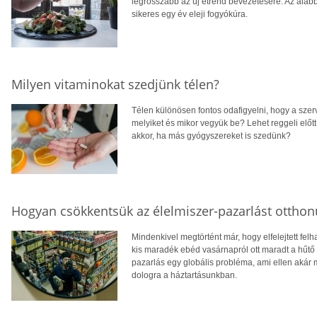
legrosszabb az új étrend bevezetésére. Az alább
sikeres egy év eleji fogyókúra.
Milyen vitaminokat szedjünk télen?
Télen különösen fontos odafigyelni, hogy a sze
melyiket és mikor vegyük be? Lehet reggeli előt
akkor, ha más gyógyszereket is szedünk?
Hogyan csökkentsük az élelmiszer-pazarlást ottho
Mindenkivel megtörtént már, hogy elfelejtett fel
kis maradék ebéd vasárnapról ott maradt a hűtő s
pazarlás egy globális probléma, ami ellen akár
dologra a háztartásunkban.