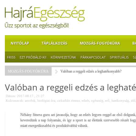
NYITÓLAP
TÁPLÁLKOZÁS
MOZGÁS-FOGYÓKÚRA
B
FRISS
EZT PRÓBÁLD KI!
KÖRNYEZETÜNK
PÁRKAPCSOLAT
SPIRITUÁLIS
S
MOZGÁS-FOGYÓKÚRA
Valóban a reggeli edzés a leghatékonyabb?
Valóban a reggeli edzés a legha
Dátum: 2017.08.17., 21:27
Kulcsszavak:
aerobik
,
biológiai óra
,
cirkadián ritmus
,
edzés
,
egészség
,
erő
,
hatékonyság
,
idő
Néhány fitness guru azt javasolja, hogy az edzés legyen reggel az első dolgunk
keveredünk a nap folyamán, és így a sport is az életünk szervesebb részét fogj
miatt energetikusabbá és produktívabbá válunk.