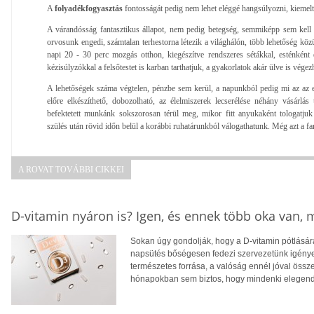
A
folyadékfogyasztás
fontosságát pedig nem lehet eléggé hangsúlyozni, kiemel
A várandósság fantasztikus állapot, nem pedig betegség, semmiképp sem kell f
orvosunk engedi, számtalan terhestorna létezik a világhálón, több lehetőség közü
napi 20 - 30 perc mozgás otthon, kiegészítve rendszeres sétákkal, esténként 
kézisúlyzókkal a felsőtestet is karban tarthatjuk, a gyakorlatok akár ülve is végez
A lehetőségek száma végtelen, pénzbe sem kerül, a napunkból pedig mi az az eg
előre elkészíthető, dobozolható, az élelmiszerek lecserélése néhány vásárlá
befektetett munkánk sokszorosan térül meg, mikor fitt anyukaként tologatju
szülés után rövid időn belül a korábbi ruhatárunkból válogathatunk. Még azt a far
A ROVAT TOVÁBBI CIKKEI
D-vitamin nyáron is? Igen, és ennek több oka van,
Sokan úgy gondolják, hogy a D-vitamin pótlására
napsütés bőségesen fedezi szervezetünk igényei
természetes forrása, a valóság ennél jóval öss
hónapokban sem biztos, hogy mindenki elegendő