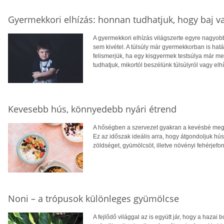
Gyermekkori elhízás: honnan tudhatjuk, hogy baj v
A gyermekkori elhízás világszerte egyre nagyo
sem kivétel. A túlsúly már gyermekkorban is hatá
felismerjük, ha egy kisgyermek testsúlya már 
tudhatjuk, mikortól beszélünk túlsúlyról vagy elh
Kevesebb hús, könnyedebb nyári étrend
A hőségben a szervezet gyakran a kevésbé megte
Ez az időszak ideális arra, hogy átgondoljuk hú
zöldséget, gyümölcsöt, illetve növényi fehérjefo
Noni – a trópusok különleges gyümölcse
A fejlődő világgal az is együtt jár, hogy a hazai 