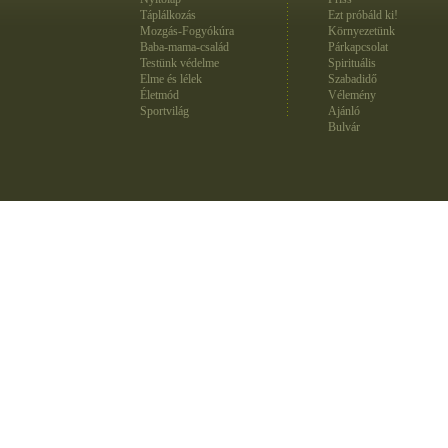
Táplálkozás
Ezt próbáld ki!
Mozgás-Fogyókúra
Környezetünk
Baba-mama-család
Párkapcsolat
Testünk védelme
Spirituális
Elme és lélek
Szabadidő
Életmód
Vélemény
Sportvilág
Ajánló
Bulvár