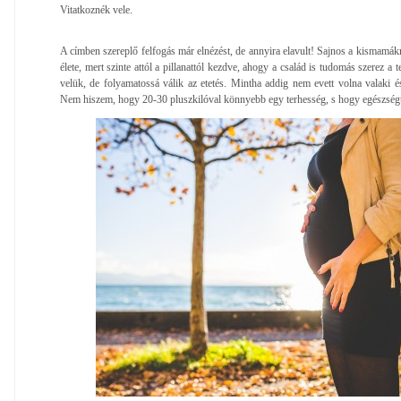
Vitatkoznék vele.
A címben szereplő felfogás már elnézést, de annyira elavult! Sajnos a kismamák
élete, mert szinte attól a pillanattól kezdve, ahogy a család is tudomás szerez a
velük, de folyamatossá válik az etetés. Mintha addig nem evett volna valaki é
Nem hiszem, hogy 20-30 pluszkilóval könnyebb egy terhesség, s hogy egészségt