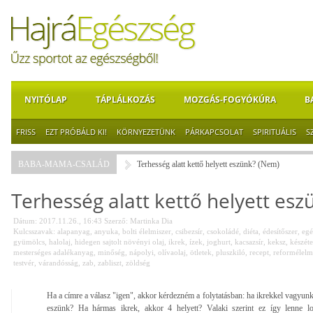
NYITÓLAP
TÁPLÁLKOZÁS
MOZGÁS-FOGYÓKÚRA
B
FRISS
EZT PRÓBÁLD KI!
KÖRNYEZETÜNK
PÁRKAPCSOLAT
SPIRITUÁLIS
S
BABA-MAMA-CSALÁD
Terhesség alatt kettő helyett eszünk? (Nem)
Terhesség alatt kettő helyett es
Dátum: 2017.11.26., 16:43
Szerző:
Martinka Dia
Kulcsszavak:
alapanyag
,
anyuka
,
bolti élelmiszer
,
csibezsír
,
csokoládé
,
diéta
,
édesítőszer
,
egé
gyümölcs
,
halolaj
,
hidegen sajtolt növényi olaj
,
ikrek
,
ízek
,
joghurt
,
kacsazsír
,
keksz
,
készéte
mesterséges adalékanyag
,
minőség
,
nápolyi
,
olívaolaj
,
ötletek
,
pluszkiló
,
recept
,
reformélelm
testvér
,
várandósság
,
zab
,
zabliszt
,
zöldség
Ha a címre a válasz "igen", akkor kérdezném a folytatásban: ha ikrekkel vagyun
eszünk? Ha hármas ikrek, akkor 4 helyett? Valaki szerint ez így lenne l