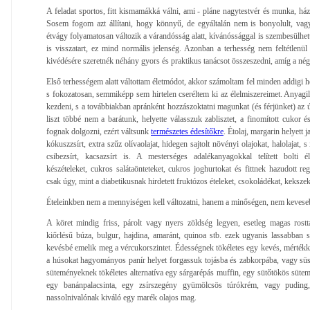
A feladat sportos, fitt kismamákká válni, ami - pláne nagytestvér és munka, ház
Sosem fogom azt állítani, hogy könnyű, de egyáltalán nem is bonyolult, vagy 
étvágy folyamatosan változik a várandósság alatt, kívánóssággal is szembesülhet
is visszatart, ez mind normális jelenség. Azonban a terhesség nem feltétlenül 
kivédésére szeretnék néhány gyors és praktikus tanácsot összeszedni, amíg a né
Első terhességem alatt váltottam életmódot, akkor számoltam fel minden addigi 
s fokozatosan, semmiképp sem hirtelen cseréltem ki az élelmiszereimet. Anyagil
kezdeni, s a továbbiakban apránként hozzászoktatni magunkat (és férjünket) az 
liszt többé nem a barátunk, helyette válasszuk zablisztet, a finomított cukor é
fognak dolgozni, ezért váltsunk
természetes édesítőkre
. Étolaj, margarin helyett
kókuszzsírt, extra szűz olívaolajat, hidegen sajtolt növényi olajokat, halolajat,
csibezsírt, kacsazsírt is. A mesterséges adalékanyagokkal telített bolti é
készételeket, cukros salátaönteteket, cukros joghurtokat és fittnek hazudott re
csak úgy, mint a diabetikusnak hirdetett fruktózos ételeket, csokoládékat, kekszek
Ételeinkben nem a mennyiségen kell változatni, hanem a minőségen, nem keveseb
A köret mindig friss, párolt vagy nyers zöldség legyen, esetleg magas rostt
kiőrlésű búza, bulgur, hajdina, amaránt, quinoa stb. ezek ugyanis lassabban s
kevésbé emelik meg a vércukorszintet. Édességnek tökéletes egy kevés, mértékke
a húsokat hagyományos panír helyet forgassuk tojásba és zabkorpába, vagy sü
süteményeknek tökéletes alternatíva egy sárgarépás muffin, egy sütőtökös süt
egy banánpalacsinta, egy zsírszegény gyümölcsös túrókrém, vagy puding
nassolnivalónak kiváló egy marék olajos mag.