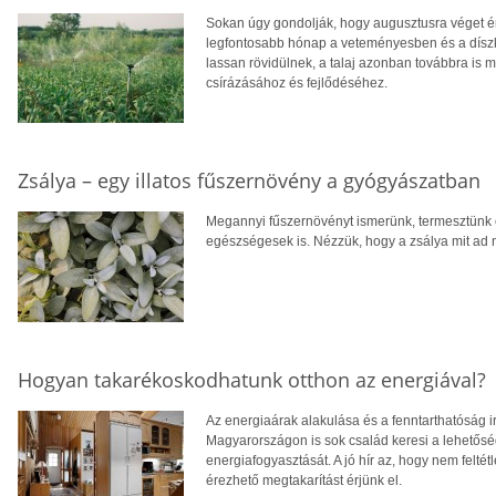
Sokan úgy gondolják, hogy augusztusra véget ér
legfontosabb hónap a veteményesben és a díszke
lassan rövidülnek, a talaj azonban továbbra is m
csírázásához és fejlődéséhez.
Zsálya – egy illatos fűszernövény a gyógyászatban
Megannyi fűszernövényt ismerünk, termesztünk
egészségesek is. Nézzük, hogy a zsálya mit ad 
Hogyan takarékoskodhatunk otthon az energiával?
Az energiaárak alakulása és a fenntarthatóság i
Magyarországon is sok család keresi a lehetősé
energiafogyasztását. A jó hír az, hogy nem feltétl
érezhető megtakarítást érjünk el.