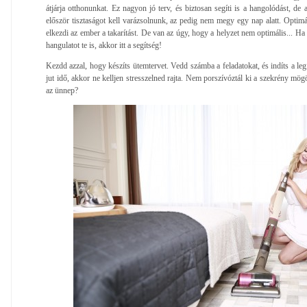
átjárja otthonunkat. Ez nagyon jó terv, és biztosan segíti is a hangolódást, de
először tisztaságot kell varázsolnunk, az pedig nem megy egy nap alatt. Opti
elkezdi az ember a takarítást. De van az úgy, hogy a helyzet nem optimális... Ha
hangulatot te is, akkor itt a segítség!
Kezdd azzal, hogy készíts ütemtervet. Vedd számba a feladatokat, és indíts a l
jut idő, akkor ne kelljen stresszelned rajta. Nem porszívóztál ki a szekrény mög
az ünnep?