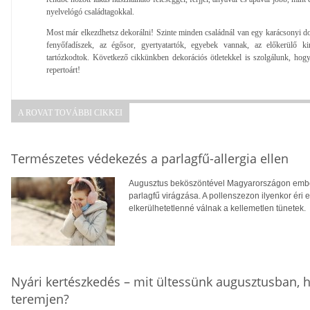
nyelvelógó családtagokkal.
Most már elkezdhetsz dekorálni! Szinte minden családnál van egy karácsonyi d
fenyőfadíszek, az égősor, gyertyatartók, egyebek vannak, az előkerülő ki
tartózkodtok. Következő cikkünkben dekorációs ötletekkel is szolgálunk, hogy
repertoárt!
A ROVAT TOVÁBBI CIKKEI
Természetes védekezés a parlagfű-allergia ellen
Augusztus beköszöntével Magyarországon ember
parlagfű virágzása. A pollenszezon ilyenkor éri 
elkerülhetetlenné válnak a kellemetlen tünetek.
Nyári kertészkedés – mit ültessünk augusztusban, h
teremjen?