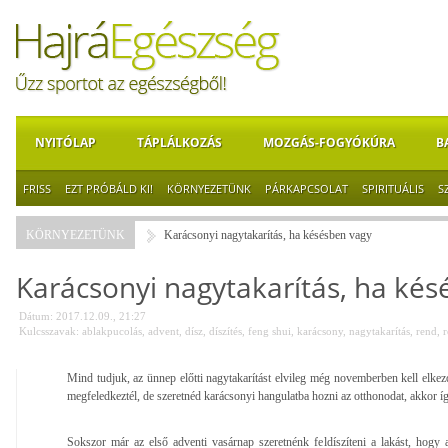
NYITÓLAP
TÁPLÁLKOZÁS
MOZGÁS-FOGYÓKÚRA
B
FRISS
EZT PRÓBÁLD KI!
KÖRNYEZETÜNK
PÁRKAPCSOLAT
SPIRITUÁLIS
S
KÖRNYEZETÜNK
Karácsonyi nagytakarítás, ha késésben vagy
Karácsonyi nagytakarítás, ha kés
Dátum: 2017.12.09., 21:27
Kulcsszavak:
ablakpucolás
,
advent
,
dísz
,
díszítés
,
feng shui
,
karácsony
,
nagytakarítás
,
rend
,
r
Mind tudjuk, az ünnep előtti nagytakarítást elvileg még novemberben kell elkezd
megfeledkeztél, de szeretnéd karácsonyi hangulatba hozni az otthonodat, akkor íg
Sokszor már az első adventi vasárnap szeretnénk feldíszíteni a lakást, hogy