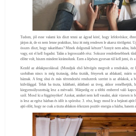
Tudom, jól esne valami kis díszt tenni az ágyad köré, hogy lefekvéskor, ébr
járjon át, de ez nem lenne praktikus, hisz itt még rendesen le akarsz törölgetni. 
összes díszt, hogy takaríthass? Minek dolgoznál kétszer? Annyit nem adna, hid
vagy, ezt el kell fogadni. Talán a legrosszabb rész. Sokszor rendetlenebbnek tűn
előtte volt, hiszen mindent kirámolunk. Ezen a lépésen gyorsan túl kell jutni, és a 
Kezdd az ablakpucolással. (Mondjuk első hétvégén megvolt a rendrakás, ez l
szobában nincs is még tisztaság, deha tiszták, fényesek az ablakaid, máris so
háznak. A feng shui és más térrendezési rendszerek szerint is az ablakok, a bej
külvilággal. Tehát ha tiszta, kilátható, átlátható az üveg, akkor remélhetjük,
kiegyensúlyozottság lesz a mérvadó. Márpedig ez a többi emberrel való kapcs
szól. Mosd ki a függönyöket! Azokat, amiket nem kell vasalni, akár vizesen is fel
is lesz az egész házban és időt is spórolsz. 3. rész, hogy mosd le a bejárati ajtót 
ajtó előtt, hogy ne csak a tiszta ablakon érkezzen pozitív energia a házba, hanem a