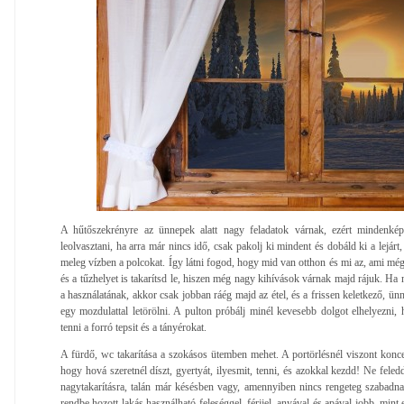
A hűtőszekrényre az ünnepek alatt nagy feladatok várnak, ezért mindenképp
leolvasztani, ha arra már nincs idő, csak pakolj ki mindent és dobáld ki a lejárt
meleg vízben a polcokat. Így látni fogod, hogy mid van otthon és mi az, ami mé
és a tűzhelyet is takarítsd le, hiszen még nagy kihívások várnak majd rájuk. Ha 
a használatának, akkor csak jobban ráég majd az étel, és a frissen keletkező, ü
egy mozdulattal letörölni. A pulton próbálj minél kevesebb dolgot elhelyezni, 
tenni a forró tepsit és a tányérokat.
A fürdő, wc takarítása a szokásos ütemben mehet. A portörlésnél viszont koncent
hogy hová szeretnél díszt, gyertyát, ilyesmit, tenni, és azokkal kezdd! Ne feled
nagytakarításra, talán már késésben vagy, amennyiben nincs rengeteg szabadn
rendbe hozott lakás használható feleséggel, férjjel, anyával és apával jobb, mint 