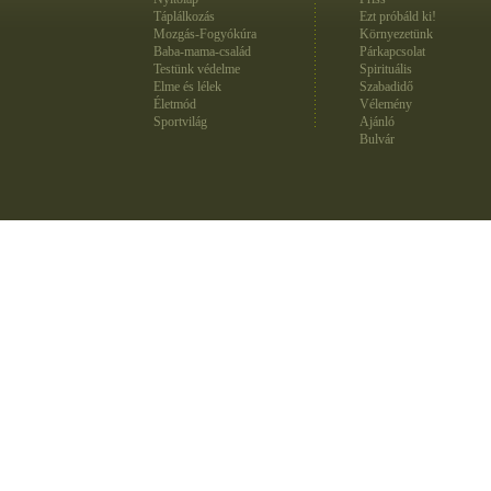
Táplálkozás
Ezt próbáld ki!
Mozgás-Fogyókúra
Környezetünk
Baba-mama-család
Párkapcsolat
Testünk védelme
Spirituális
Elme és lélek
Szabadidő
Életmód
Vélemény
Sportvilág
Ajánló
Bulvár