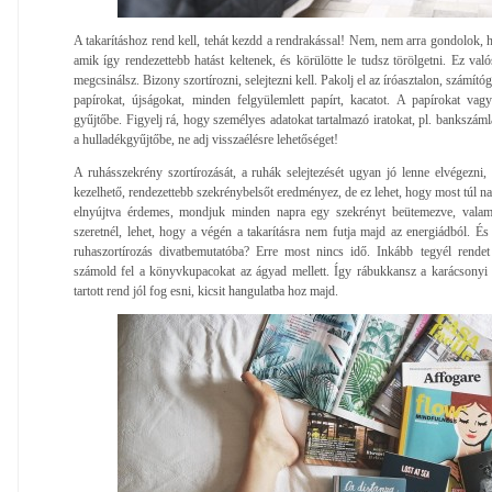
A takarításhoz rend kell, tehát kezdd a rendrakással! Nem, nem arra gondolok, 
amik így rendezettebb hatást keltenek, és körülötte le tudsz törölgetni. Ez va
megcsinálsz. Bizony szortírozni, selejtezni kell. Pakolj el az íróasztalon, számító
papírokat, újságokat, minden felgyülemlett papírt, kacatot. A papírokat vag
gyűjtőbe. Figyelj rá, hogy személyes adatokat tartalmazó iratokat, pl. bankszá
a hulladékgyűjtőbe, ne adj visszaélésre lehetőséget!
A ruhásszekrény szortírozását, a ruhák selejtezését ugyan jó lenne elvégezn
kezelhető, rendezettebb szekrénybelsőt eredményez, de ez lehet, hogy most túl na
elnyújtva érdemes, mondjuk minden napra egy szekrényt beütemezve, valam
szeretnél, lehet, hogy a végén a takarításra nem futja majd az energiádból. És
ruhaszortírozás divatbemutatóba? Erre most nincs idő. Inkább tegyél rend
számold fel a könyvkupacokat az ágyad mellett. Így rábukkansz a karácsonyi
tartott rend jól fog esni, kicsit hangulatba hoz majd.