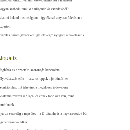
ielőtt elindulsz nyaralni, ezeket ellenőrizd a lakásban
ogyan szabaduljunk ki a túlgondolás csapdájából?
alatoni kaland biztonságban – így élvezd a nyarat felelősen a
ízparton
yaralás három gyerekkel: így lett végre nyugodt a pakolásunk
ktuális
eghízás és a szociális szorongás kapcsolata
ályaválasztás előtt – hasznos tippek a jó döntéshez
sontritkulás: mit tehetünk a megelőzés érdekében?
-vitamin nyáron is? Igen, és ennek több oka van, mint
ondolnánk
yáron sem elég a napsütés – a D-vitamin és a napkárosodott bőr
egenerálásának titkai