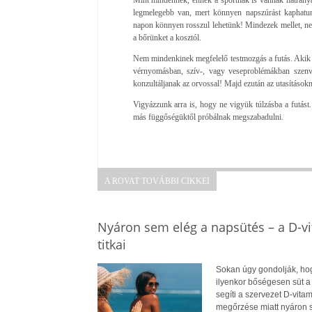
legmelegebb van, mert könnyen napszúrást kaphatunk
napon könnyen rosszul lehetünk! Mindezek mellet, ne fe
a bőrünket a kosztól.
Nem mindenkinek megfelelő testmozgás a futás. Akik 
vérnyomásban, szív-, vagy veseproblémákban szenved
konzultáljanak az orvossal! Majd ezután az utasításo
Vigyázzunk arra is, hogy ne vigyük túlzásba a futást.
más függőségüktől próbálnak megszabadulni.
A ROVAT TOVÁBBI CIKKEI
Nyáron sem elég a napsütés – a D-v
titkai
Sokan úgy gondolják, hog
ilyenkor bőségesen süt a
segíti a szervezet D-vit
megőrzése miatt nyáron 