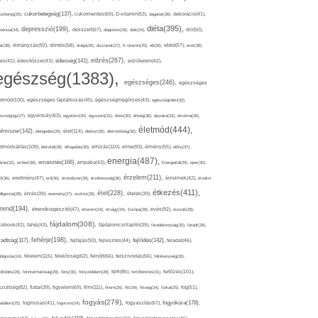
cukorbetegség(137),
orbeteg(25),
cukormentes(69),
D-vitamin(53),
daganat(36),
dekoráció(41),
diéta(395),
depresszió(199),
mencia(34),
desszert(67),
diagnózis(28),
diák(24),
dió(50),
dohányzás(92),
at(38),
döntés(58),
drága(26),
duzzanat(27),
E-vitamin(25),
eb(26),
ebéd(57),
ecet(38),
edzés(267),
édesség(141),
es(42),
édesítőszer(43),
edzőterem(42),
egészség(1383),
egészséges(246),
egészséges
etmód(100),
egészséges táplálkozás(45),
egészségmegőrzés(43),
egészségtelen(32),
észségügy(27),
egyensúly(63),
egyetem(30),
egyszerű(31),
éhes(30),
éhség(38),
éjszaka(33),
ekcéma(26),
életmód(444),
elmiszer(142),
élet(114),
elengedés(29),
életkor(30),
életminőség(30),
etmódváltás(109),
elhízás(110),
elme(93),
életvitel(28),
elfogadás(30),
élmény(55),
előny(37),
energia(487),
emésztés(166),
árás(32),
ember(38),
empátia(43),
Energiaital(29),
eper(30),
érzelem(211),
ő(36),
eredmény(47),
erő(36),
érrendszer(36),
érzékenység(36),
érzelmek(42),
érzelmi
étkezés(411),
étel(228),
elligencia(28),
érzés(39),
esemény(27),
eszköz(28),
ételek(39),
trend(194),
evés(92),
étrendkiegészítő(47),
étterem(24),
étvágy(34),
Európa(28),
évszak(28),
fájdalom(308),
cebook(42),
fahéj(43),
fájdalomcsillapító(39),
fáradékonyság(30),
fáradt(28),
fehérje(198),
radtság(117),
fejfájás(93),
fejlődés(142),
fejlesztés(44),
feladat(46),
félelem(115),
dolgozás(24),
felelősség(62),
felnőtt(66),
felszívódás(56),
féltékenység(26),
fertőzés(101),
töltődés(29),
fenntarthatóság(29),
fény(36),
fényvédelem(28),
férfi(86),
fertőtlenítés(31),
film(111),
szültség(82),
fiatal(39),
figyelem(69),
finom(26),
fitt(34),
fittség(34),
fizikai(25),
fog(51),
fogyás(279),
fogyókúra(178),
gadalom(25),
fogmosás(41),
fogorvos(24),
fogyasztás(67),