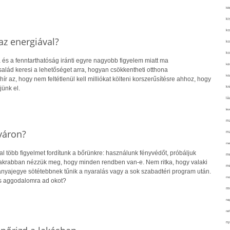
kié
ki
ko
z energiával?
ko
ko
 és a fenntarthatóság iránti egyre nagyobb figyelem miatt ma
kör
alád keresi a lehetőséget arra, hogyan csökkentheti otthona
köz
hír az, hogy nem feltétlenül kell milliókat költeni korszerűsítésre ahhoz, hogy
kr
jünk el.
lá
lev
ma
yáron?
ma
me
 több figyelmet fordítunk a bőrünkre: használunk fényvédőt, próbáljuk
me
gyakrabban nézzük meg, hogy minden rendben van-e. Nem ritka, hogy valaki
mé
 anyajegye sötétebbnek tűnik a nyaralás vagy a sok szabadtéri program után.
mo
s aggodalomra ad okot?
mu
na
ne
ny