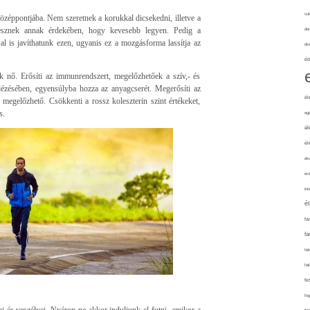
cuk
özéppontjába. Nem szeretnek a korukkal dicsekedni, illetve a
esznek annak érdekében, hogy kevesebb legyen. Pedig a
de
al is javíthatunk ezen, ugyanis ez a mozgásforma lassítja az
div
éd
nk nő. Erősíti az immunrendszert, megelőzhetőek a szív,- és
őidézésében, egyensúlyba hozza az anyagcserét. Megerősíti az
él
is megelőzhető. Csökkenti a rossz koleszterin szint értékeket,
s.
eg
él
él
elv
erd
int
é
fa
fá
fel
fel
fe
fo
 és veszélyei. Nyáron ne akkor induljunk el futni, amikor a