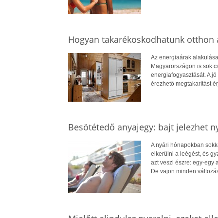
Hogyan takarékoskodhatunk otthon a
Az energiaárak alakulása
Magyarországon is sok cs
energiafogyasztását. A jó 
érezhető megtakarítást ér
Besötétedő anyajegy: bajt jelezhet n
A nyári hónapokban sokkal
elkerülni a leégést, és 
azt veszi észre: egy-egy
De vajon minden változá