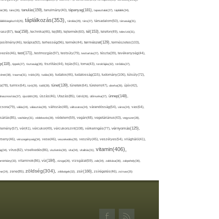
tápanyag(181),
tanulás(159),
ár(36),
tánc(26),
tanulmány(40),
tapasztalat(27),
táplálék(34),
táplálkozás(353),
lálékkiegészítő(25),
tárolás(29),
társ(27),
társadalom(50),
társaság(31),
tea(158),
tél(153),
vasz(87),
technika(46),
tej(88),
tejtermék(60),
telefon(49),
televízió(31),
terápia(92),
terhesség(96),
természet(129),
természetes(103),
ljesítmény(46),
termék(44),
test(171),
testmozgás(97),
rvezés(46),
testsúly(79),
testtartás(27),
tészta(39),
tevékenység(44),
pp(118),
tippek(27),
tisztaság(35),
tisztítás(44),
tojás(91),
torna(43),
torokfájás(32),
törődés(27),
tudatosság(115),
tudomány(106),
ténet(38),
trauma(31),
trükk(25),
tudás(30),
tudatos(46),
túlsúly(72),
tünet(139),
ra(78),
turmix(64),
túró(29),
tüdő(28),
tünetek(64),
türelem(47),
uborka(26),
újév(42),
ünnep(148),
ahasznosítás(37),
újszülött(26),
úszás(46),
Utazás(85),
Üdítő(26),
ülőmunka(27),
csora(79),
válás(24),
választás(29),
változás(48),
változatos(24),
várandósság(54),
város(24),
vas(64),
sárlás(85),
vashiány(31),
védekezés(28),
védelem(59),
vegán(48),
vegetáriánus(43),
vegyszer(28),
vércukorszint(108),
vérnyomás(125),
lemény(57),
vér(41),
vércukor(49),
vérkeringés(77),
rseny(46),
vérszegénység(34),
vese(46),
veszekedés(29),
veszély(45),
veszélyes(54),
világháló(41),
vitamin(406),
ág(34),
vírus(82),
viselkedés(86),
viszketés(30),
vita(34),
vitalitás(31),
víz(184),
aminhiány(33),
vitaminok(86),
vizsga(26),
vizsgálat(59),
zab(34),
zabkása(36),
zabpehely(36),
zöldség(304),
zsír(166),
ar(24),
zene(85),
zöldségek(32),
zsírégetés(46),
zsírsav(25)