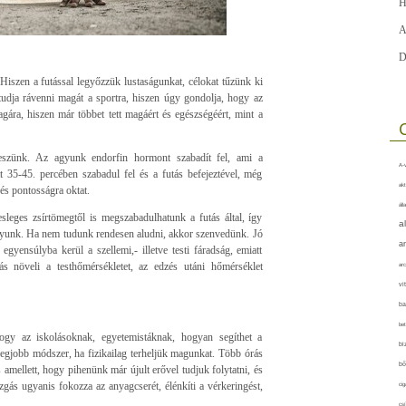
H
A
D
Hiszen a futással legyőzzük lustaságunkat, célokat tűzünk ki
dja rávenni magát a sportra, hiszen úgy gondolja, hogy az
gára, hiszen már többet tett magáért és egészségéért, mint a
eszünk. Az agyunk endorfin hormont szabadít fel, ami a
A-v
tt 35-45. percében szabadul fel és a futás befejeztével, még
akt
 és pontosságra oktat.
áll
sleges zsírtömegtől is megszabadulhatunk a futás által, így
a
onyunk. Ha nem tudunk rendesen aludni, akkor szenvedünk. Jó
a
egyensúlyba kerül a szellemi,- illetve testi fáradság, emiatt
s növeli a testhőmérsékletet, az edzés utáni hőmérséklet
arc
vi
ba
bet
ogy az iskolásoknak, egyetemistáknak, hogyan segíthet a
bi
legjobb módszer, ha fizikailag terheljük magunkat. Több órás
bő
és amellett, hogy pihenünk már újult erővel tudjuk folytatni, és
ás ugyanis fokozza az anyagcserét, élénkíti a vérkeringést,
cig
csí