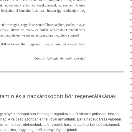
fo
, növelhetjük a bőrrák kialakulásának az esélyeit. A tűző
fol
lejtsünk el letusolni futás után, hiszen így tisztíthatjuk meg
fü
glu
cukorbetegek, vagy hosszantartó betegségben, esetleg magas
gy
nek, illetve az izom- és ízületi sérülésekkel rendelkezők
gy
knak megfelelően válasszanak számukra megfelelő sportot!
gy
 Ritkán kialakulhat függőség, főleg azoknál, akik valamilyen
gy
haj
/Szerző: Kohajda Wentholin Loretta/
hán
ház
hi
ho
hűt
im
itamin és a napkárosodott bőr regenerálásának
ing
isk
já
y a nyári hónapokban felesleges foglalkozni a D-vitamin-pótlással, hiszen
ka
 nap. A valóság azonban ennél jóval árnyaltabb. Bár a napsugárzás valóban
kar
amin-termelését, életmódunk, a fényvédők használata és a bőr egészségének
sem biztos, hogy elegendő mennyiséghez jutunk.
kér