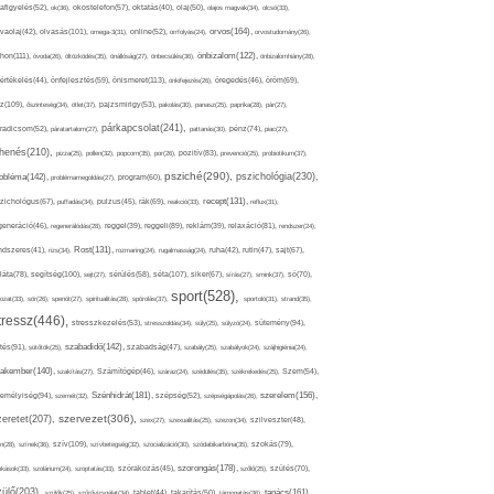
afigyelés(52),
ok(36),
okostelefon(57),
oktatás(40),
olaj(50),
olajos magvak(34),
olcsó(33),
olvasás(101),
orvos(164),
ívaolaj(42),
omega-3(31),
online(52),
orrfolyás(24),
orvostudomány(26),
thon(111),
önbizalom(122),
óvoda(26),
öltözködés(35),
önállóság(27),
önbecsülés(36),
önbizalomhiány(28),
önismeret(113),
értékelés(44),
önfejlesztés(59),
önkifejezés(26),
öregedés(46),
öröm(69),
z(109),
őszinteség(34),
ötlet(37),
pajzsmirigy(53),
pakolás(30),
panasz(25),
paprika(28),
pár(27),
párkapcsolat(241),
radicsom(52),
páratartalom(27),
pattanás(30),
pénz(74),
piac(27),
ihenés(210),
pizza(25),
pollen(32),
popcorn(35),
por(26),
pozitív(83),
prevenció(25),
probiotikum(37),
psziché(290),
pszichológia(230),
obléma(142),
problémamegoldás(27),
program(60),
recept(131),
zichológus(67),
puffadás(34),
pulzus(45),
rák(69),
reakció(33),
reflux(31),
generáció(46),
regenerálódás(28),
reggel(39),
reggeli(89),
reklám(39),
relaxáció(81),
rendszer(24),
Rost(131),
ndszeres(41),
rizs(34),
rozmaring(24),
rugalmasság(24),
ruha(42),
rutin(47),
sajt(67),
segítség(100),
séta(107),
láta(78),
sejt(27),
sérülés(58),
siker(67),
sírás(27),
smink(37),
só(70),
sport(528),
ozat(33),
sör(26),
spenót(27),
spiritualitás(28),
spórolás(37),
sportoló(31),
strand(35),
tressz(446),
sütemény(94),
stresszkezelés(53),
stresszoldás(34),
súly(25),
súlyzó(24),
szabadidő(142),
tés(91),
sütőtök(25),
szabadság(47),
szabály(25),
szabályok(24),
szájhigiénia(24),
akember(140),
szakítás(27),
Számítógép(46),
száraz(24),
szédülés(35),
székrekedés(25),
Szem(54),
Szénhidrát(181),
emélyiség(94),
szerelem(156),
szemét(32),
szépség(52),
szépségápolás(26),
szervezet(306),
zeretet(207),
szex(27),
szexualitás(25),
szezon(34),
szilveszter(48),
szív(109),
n(28),
színek(36),
szívbetegség(32),
szocializáció(30),
szódabikarbóna(35),
szokás(79),
szorongás(178),
okások(33),
szolárium(24),
szoptatás(33),
szórakozás(45),
szőlő(25),
szülés(70),
zülő(203),
tanács(161),
szülők(25),
szűrővizsgálat(34),
tablet(44),
takarítás(50),
támogatás(36),