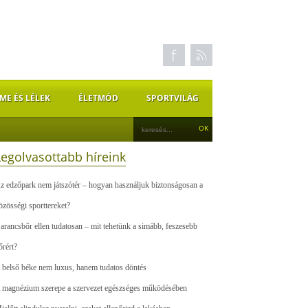
ME ÉS LÉLEK
ÉLETMÓD
SPORTVILÁG
Legolvasottabb híreink
z edzőpark nem játszótér – hogyan használjuk biztonságosan a
özösségi sporttereket?
arancsbőr ellen tudatosan – mit tehetünk a simább, feszesebb
őrért?
 belső béke nem luxus, hanem tudatos döntés
 magnézium szerepe a szervezet egészséges működésében