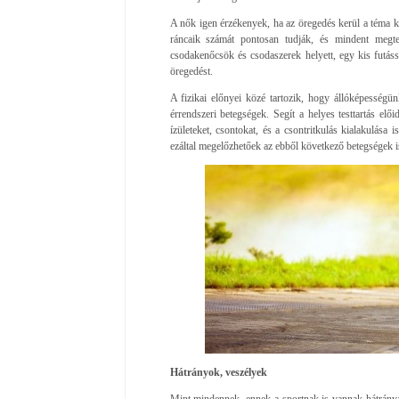
A nők igen érzékenyek, ha az öregedés kerül a téma k
ráncaik számát pontosan tudják, és mindent megt
csodakenőcsök és csodaszerek helyett, egy kis futáss
öregedést.
A fizikai előnyei közé tartozik, hogy állóképességü
érrendszeri betegségek. Segít a helyes testtartás el
ízületeket, csontokat, és a csontritkulás kialakulása 
ezáltal megelőzhetőek az ebből következő betegségek i
Hátrányok, veszélyek
Mint mindennek, ennek a sportnak is vannak hátrányai