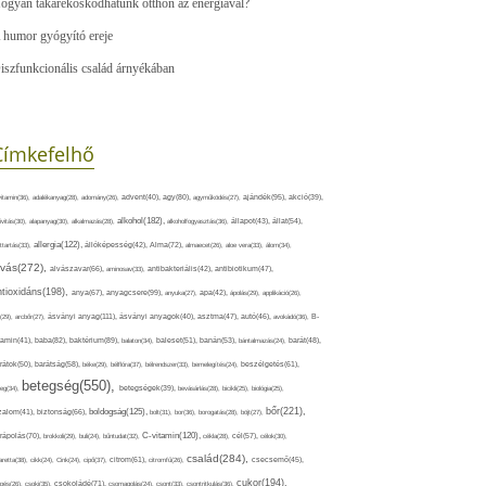
ogyan takarékoskodhatunk otthon az energiával?
 humor gyógyító ereje
iszfunkcionális család árnyékában
Címkefelhő
ajándék(95),
itamin(36),
adalékanyag(28),
adomány(26),
advent(40),
agy(80),
agyműködés(27),
akció(39),
alkohol(182),
ivitás(30),
alapanyag(30),
alkalmazás(28),
alkoholfogyasztás(36),
állapot(43),
állat(54),
allergia(122),
attartás(33),
állóképesség(42),
Alma(72),
almaecet(26),
aloe vera(33),
álom(34),
lvás(272),
alvászavar(66),
aminosav(33),
antibakteriális(42),
antibiotikum(47),
ntioxidáns(198),
anyagcsere(99),
anya(67),
anyuka(27),
apa(42),
ápolás(29),
applikáció(26),
ásványi anyag(111),
(29),
arcbőr(27),
ásványi anyagok(40),
asztma(47),
autó(46),
avokádó(36),
B-
tamin(41),
baba(82),
baktérium(89),
balaton(34),
baleset(51),
banán(53),
bántalmazás(24),
barát(48),
rátok(50),
barátság(58),
béke(29),
bélflóra(37),
bélrendszer(33),
bemelegítés(24),
beszélgetés(61),
betegség(550),
eg(34),
betegségek(39),
bevásárlás(28),
bicikli(25),
biológia(25),
bőr(221),
boldogság(125),
zalom(41),
biztonság(66),
bolt(31),
bor(36),
borogatás(28),
böjt(27),
C-vitamin(120),
rápolás(70),
brokkoli(29),
buli(24),
bűntudat(32),
cékla(28),
cél(57),
célok(30),
család(284),
aretta(38),
cikk(24),
Cink(24),
cipő(37),
citrom(61),
citromfű(26),
csecsemő(45),
cukor(194),
pés(26),
csoki(35),
csokoládé(71),
csomagolás(24),
csont(33),
csontritkulás(36),