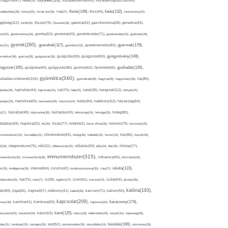
folyadék(119),
khagyma(47),
folsav(25),
folyadékbevitel(40),
folyadékfogyasztás(45),
főzés(149),
futás(132),
yadékpótlás(29),
fontos(25),
forralt bor(26),
Föld(27),
friss(44),
futóverseny(32),
ggőség(112),
fürdő(26),
fűszer(79),
fűszerek(28),
gabona(42),
gasztronómia(58),
genetika(45),
tén(32),
gluténmentes(34),
gomba(53),
gondolat(43),
gondolkodás(71),
gondoskodás(33),
gyakorlat(29),
gyerek(260),
gyermek(179),
gyerekek(117),
ász(31),
gyerekkor(32),
gyereknevelés(83),
gyógynövény(149),
ermekkor(36),
gyertya(28),
gyógyászat(36),
gyógyítás(69),
gyógymód(50),
ógyszer(165),
gyulladás(126),
gyógytea(40),
gyógyulás(85),
gyomor(62),
Gyömbér(66),
gyümölcs(340),
ulladáscsökkentő(102),
gyümölcslé(28),
hagyma(28),
hagyomány(36),
haj(85),
hangulat(112),
ápolás(36),
hajhullás(44),
hajmosás(24),
hal(70),
hála(25),
halál(39),
hányás(25),
yinger(25),
harmónia(69),
hasmenés(35),
hasznos(24),
hatás(84),
hatékony(52),
házasság(64),
i(27),
háziállat(48),
házimunka(28),
háztartás(43),
hétköznap(24),
hétvége(25),
hideg(80),
dratálás(69),
higiénia(52),
hit(26),
hízás(77),
hobbi(62),
home office(26),
hormon(79),
hormonok(25),
rmonrendszer(24),
hozzáállás(31),
hőmérséklet(44),
hőség(36),
hulladék(33),
humor(24),
hús(86),
húsvét(36),
idő(111),
ő(30),
idegrendszer(75),
időbeosztás(32),
időjárás(69),
idős(24),
illat(30),
illóolaj(77),
immunrendszer(315),
munerősítés(30),
immunerősítő(36),
influenza(45),
információ(33),
iskola(123),
er(29),
intelligencia(28),
internet(64),
inzulin(42),
inzulinrezisztencia(35),
írás(27),
olakezdés(25),
ital(75),
ivás(27),
íz(39),
izgalom(27),
izom(91),
izomzat(24),
ízület(54),
járvány(35),
kalória(193),
ték(89),
jóga(56),
Joghurt(67),
jótékony(41),
kaland(28),
kalcium(71),
kálium(50),
kapcsolat(209),
karácsony(174),
masz(30),
kamilla(41),
Kánikula(59),
káposzta(24),
kávé(125),
ácsonyfa(25),
karantén(34),
káros(53),
keksz(29),
kellemetlen(29),
kenyér(32),
képesség(28),
kezelés(166),
dés(31),
kerékpár(25),
keringés(26),
kert(52),
kertészkedés(26),
készülődés(24),
kézmosás(28),