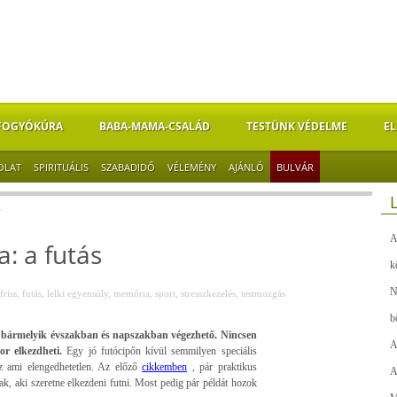
FOGYÓKÚRA
BABA-MAMA-CSALÁD
TESTÜNK VÉDELME
EL
OLAT
SPIRITUÁLIS
SZABADIDŐ
VÉLEMÉNY
AJÁNLÓ
BULVÁR
s
A
: a futás
k
N
friss
,
futás
,
lelki egyensúly
,
memória
,
sport
,
stresszkezelés
,
testmozgás
b
, bármelyik évszakban és napszakban végezhető. Nincsen
A
r elkezdheti.
Egy jó futócipőn kívül semmilyen speciális
az ami elengedhetetlen. Az előző
cikkemben
, pár praktikus
A
ak, aki szeretne elkezdeni futni. Most pedig pár példát hozok