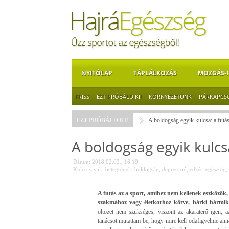
NYITÓLAP
TÁPLÁLKOZÁS
MOZGÁS-
FRISS
EZT PRÓBÁLD KI!
KÖRNYEZETÜNK
PÁRKAPCS
EZT PRÓBÁLD KI!
A boldogság egyik kulcsa: a futá
A boldogság egyik kulcsa
Dátum: 2018.02.02., 16:19
Kulcsszavak:
betegségek
,
boldogság
,
depresszió
,
edzés
,
egészség
,
A futás az a sport, amihez nem kellenek eszközök
szakmához vagy életkorhoz kötve, bárki bármiko
öltözet nem szükséges, viszont az akaraterő igen, 
tanácsot mutattam be, hogy mire kell odafigyelnie ann