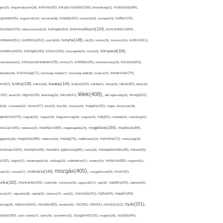
kikapcsolódás(106),
gés(25),
kiegyensúlyozott(26),
kihívás(43),
kimerültség(31),
kirándulás(84),
sgyerek(45),
kisgyermek(34),
kismama(38),
kitartás(50),
kockázat(34),
kocogás(24),
koffein(76),
kommunikáció(124),
koncentráció(94),
leszterin(76),
koleszterinszint(24),
kollagén(54),
konyha(149),
nditerem(51),
konfliktus(52),
kontroll(28),
kór(25),
kórház(29),
kórokozó(24),
kortizol(41),
könyv(106),
környezet(116),
zmetikum(40),
köhögés(40),
könyvajánló(24),
köret(30),
nyezetbarát(31),
környezetvédelem(78),
köröm(27),
kötődés(49),
következmény(33),
közérzet(43),
lekedés(26),
közösség(71),
közösségi média(27),
közösségi oldal(38),
kreatív(34),
kreativitás(79),
kritika(139),
kutatás(144),
kutya(100),
ém(62),
kultúra(36),
külföld(27),
kütyü(33),
lakás(65),
látás(34),
lélek(408),
z(42),
lazac(24),
légzés(49),
lehetőség(25),
lekvár(41),
lelki egészség(33),
levegő(42),
él(28),
Levendula(32),
leves(47),
lista(32),
liszt(36),
macska(33),
magány(42),
magas vérnyomás(28),
gnézium(70),
magvak(25),
magyar(25),
Magyarország(28),
magzat(25),
máj(60),
mandula(33),
marketing(31),
megelőzés(164),
sszázs(45),
medence(24),
meditáció(89),
megbetegedés(24),
megfázás(89),
glepetés(28),
megoldás(89),
melatonin(29),
meleg(74),
mellékhatás(24),
memória(72),
mennyiség(26),
nstruáció(50),
mentális(48),
mentális egészség(86),
menü(28),
méregtelenítés(48),
mese(40),
z(92),
migrén(27),
mindennapok(34),
minőség(33),
mobiltelefon(27),
modern(24),
módszer(68),
mogyoró(31),
mozgás(405),
motiváció(144),
sás(31),
mosoly(27),
mozgásforma(25),
mozi(42),
nka(182),
munkahely(92),
műtét(38),
művészet(29),
nagyszülő(27),
nap(35),
napfény(54),
napirend(35),
pozás(37),
napsütés(38),
naptej(32),
narancs(27),
nasi(31),
nassolás(41),
nátha(44),
negatív(50),
nyár(201),
nő(106),
növény(112),
hézség(36),
népszerű(42),
nevelés(83),
nevetés(30),
nők(42),
nyugalom(102),
aralás(90),
nyári szünet(27),
nyelv(26),
nyomelem(33),
nyugtató(29),
nyújtás(45),