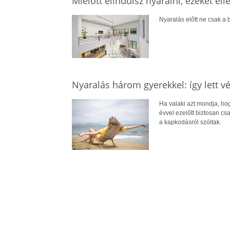
Mielőtt elindulsz nyaralni, ezeket el
Nyaralás előtt ne csak a b
Nyaralás három gyerekkel: így lett 
Ha valaki azt mondja, ho
évvel ezelőtt biztosan cs
a kapkodásról szóltak.