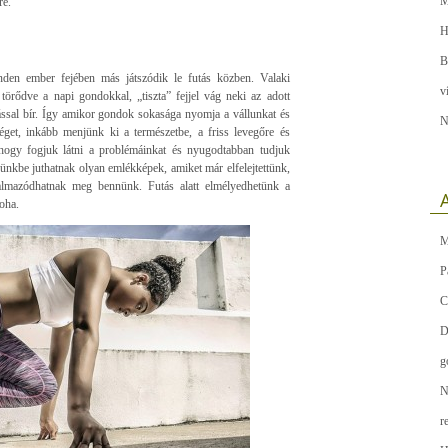
M
re.
H
B
nden ember fejében más játszódik le futás közben. Valaki
v
örődve a napi gondokkal, „tiszta” fejjel vág neki az adott
tással bír. Így amikor gondok sokasága nyomja a vállunkat és
N
éget, inkább menjünk ki a természetbe, a friss levegőre és
shogy fogjuk látni a problémáinkat és nyugodtabban tudjuk
zünkbe juthatnak olyan emlékképek, amiket már elfelejtettünk,
ogalmazódhatnak meg bennünk. Futás alatt elmélyedhetünk a
A
oha.
M
P
C
D
g
N
r