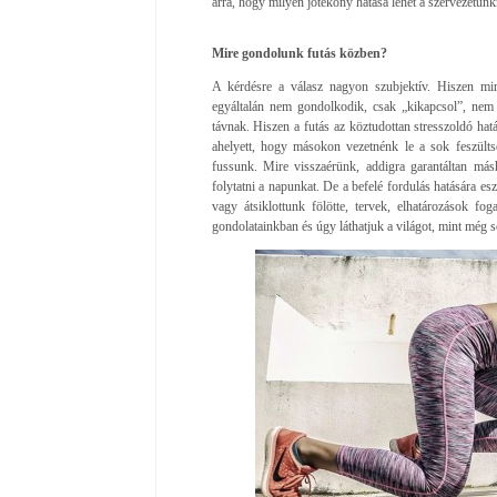
arra, hogy milyen jótékony hatása lehet a szervezetünk
Mire gondolunk futás közben?
A kérdésre a válasz nagyon szubjektív. Hiszen mi
egyáltalán nem gondolkodik, csak „kikapcsol”, nem t
távnak. Hiszen a futás az köztudottan stresszoldó ha
ahelyett, hogy másokon vezetnénk le a sok feszülts
fussunk. Mire visszaérünk, addigra garantáltan má
folytatni a napunkat. De a befelé fordulás hatására es
vagy átsiklottunk fölötte, tervek, elhatározások f
gondolatainkban és úgy láthatjuk a világot, mint még s