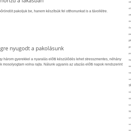
lenőrizd a lakásban
od
ol
őröndöt pakoljuk be, hanem készítsük fel otthonunkat is a távollétre.
ot
ön
ős
pa
p
végre nyugodt a pakolásunk
pr
ps
gy három gyerekkel a nyaralás előtti készülődés lehet stresszmentes, néhány
re
ak mosolyogtam volna rajta. Nálunk ugyanis az utazás előtti napok rendszerint
re
sa
sor
s
sü
sz
sz
s
szí
sz
s