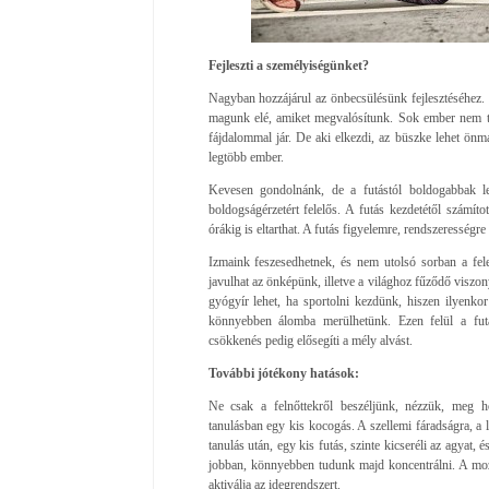
Fejleszti a személyiségünket?
Nagyban hozzájárul az önbecsülésünk fejlesztéséhez. 
magunk elé, amiket megvalósítunk. Sok ember nem tu
fájdalommal jár. De aki elkezdi, az büszke lehet önma
legtöbb ember.
Kevesen gondolnánk, de a futástól boldogabbak l
boldogságérzetért felelős. A futás kezdetétől számíto
órákig is eltarthat. A futás figyelemre, rendszerességre
Izmaink feszesedhetnek, és nem utolsó sorban a fele
javulhat az önképünk, illetve a világhoz fűződő visz
gyógyír lehet, ha sportolni kezdünk, hiszen ilyenkor 
könnyebben álomba merülhetünk. Ezen felül a futá
csökkenés pedig elősegíti a mély alvást.
További jótékony hatások:
Ne csak a felnőttekről beszéljünk, nézzük, meg h
tanulásban egy kis kocogás. A szellemi fáradságra, a 
tanulás után, egy kis futás, szinte kicseréli az agyat, 
jobban, könnyebben tudunk majd koncentrálni. A mozg
aktiválja az idegrendszert.