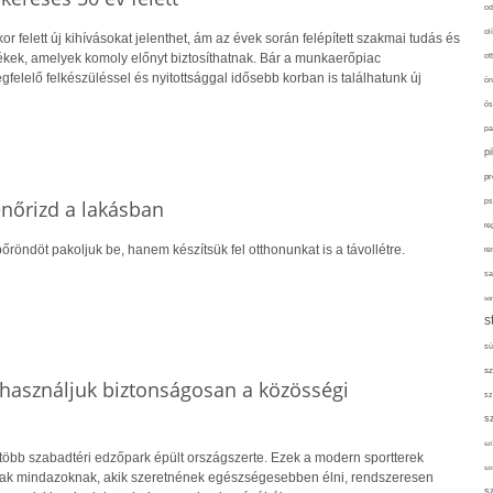
od
ol
r felett új kihívásokat jelenthet, ám az évek során felépített szakmai tudás és
ot
kek, amelyek komoly előnyt biztosíthatnak. Bár a munkaerőpiac
gfelelő felkészüléssel és nyitottsággal idősebb korban is találhatunk új
ön
ős
pa
p
pr
lenőrizd a lakásban
ps
re
őröndöt pakoljuk be, hanem készítsük fel otthonunkat is a távollétre.
re
sa
sor
s
sü
sz
használjuk biztonságosan a közösségi
sz
s
szí
több szabadtéri edzőpark épült országszerte. Ezek a modern sportterek
sz
nak mindazoknak, akik szeretnének egészségesebben élni, rendszeresen
s