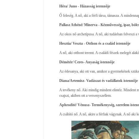
Héra/ Juno - Házasság istennője
Ő feleség. A nő, aki a férfi társa, támasza. A mindenna
Pallasz Athéné/ Minerva - Kézművesség, ipar, bölcs
Az okos nő archetípusa. A nő, aki tudásban felveszi a v
Hesztia/ Veszta - Otthon és a család istennője
A nő, aki otthont teremt. A családi fészek melegét alakí
Démétér/ Ceres- Anyaság istennője
Az édesanya, aki ott van, amikor a gyermekének szükség
Diana/Artemisz- Vadászat és vadállatok istennője
A tevékeny nő. Aki mindig mindent elintéz. Mindent me
csajszi, akiben ott a versenyszellem.
Aphrodité/ Vénusz- Termékenység, szerelem isten
A csábító nő. A nő, akire a férfiak vágynak. A nő aki 