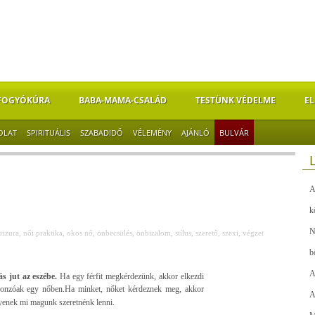
FOGYÓKÚRA
BABA-MAMA-CSALÁD
TESTÜNK VÉDELME
EL
OLAT
SPIRITUÁLIS
SZABADIDŐ
VÉLEMÉNY
AJÁNLÓ
BULVÁR
A
k
N
rizura
,
női praktika
,
okos nő
,
önbecsülés
,
önbizalom
,
stílus
,
szerető
,
szexi
,
végzet
b
A
 jut az eszébe.
Ha egy férfit megkérdezünk, akkor elkezdi
vonzóak egy nőben.
Ha minket, nőket kérdeznek meg, akkor
A
yenek mi magunk szeretnénk lenni.