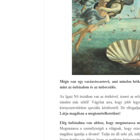
Mégis van egy varázsösszetevő, ami minden hétk
mint az önbizalom és az önbecsülés.
Az Igazi Nő tisztában van az értékével, ismeri az erős
minden más nőtől! Vágyhat arra, hogy jobb legye
környezetvédelem speciális kérdéseiről. De elfogad
Látja magában a megismételhetetlent!
Elég önbizalma van ahhoz, hogy megmutassa 
Megmutassa a személyiségét a világnak, hogy ezzel
magához igazítja a divatot! Tudja mi áll neki jól, mi
finom érzéke van ahhoz, hogy az esetleges hiányosságai