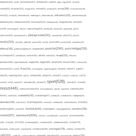
afigyelés(52),
ok(36),
okostelefon(57),
oktatás(40),
olaj(50),
olajos magvak(34),
olcsó(33),
olvasás(101),
orvos(164),
ívaolaj(42),
omega-3(31),
online(52),
orrfolyás(24),
orvostudomány(26),
thon(111),
önbizalom(122),
óvoda(26),
öltözködés(35),
önállóság(27),
önbecsülés(36),
önbizalomhiány(28),
önismeret(113),
értékelés(44),
önfejlesztés(59),
önkifejezés(26),
öregedés(46),
öröm(69),
z(109),
őszinteség(34),
ötlet(37),
pajzsmirigy(53),
pakolás(30),
panasz(25),
paprika(28),
pár(27),
párkapcsolat(241),
radicsom(52),
páratartalom(27),
pattanás(30),
pénz(74),
piac(27),
ihenés(210),
pizza(25),
pollen(32),
popcorn(35),
por(26),
pozitív(83),
prevenció(25),
probiotikum(37),
psziché(290),
pszichológia(230),
obléma(142),
problémamegoldás(27),
program(60),
recept(131),
zichológus(67),
puffadás(34),
pulzus(45),
rák(69),
reakció(33),
reflux(31),
generáció(46),
regenerálódás(28),
reggel(39),
reggeli(89),
reklám(39),
relaxáció(81),
rendszer(24),
Rost(131),
ndszeres(41),
rizs(34),
rozmaring(24),
rugalmasság(24),
ruha(42),
rutin(47),
sajt(67),
segítség(100),
séta(107),
láta(78),
sejt(27),
sérülés(58),
siker(67),
sírás(27),
smink(37),
só(70),
sport(528),
ozat(33),
sör(26),
spenót(27),
spiritualitás(28),
spórolás(37),
sportoló(31),
strand(35),
tressz(446),
sütemény(94),
stresszkezelés(53),
stresszoldás(34),
súly(25),
súlyzó(24),
szabadidő(142),
tés(91),
sütőtök(25),
szabadság(47),
szabály(25),
szabályok(24),
szájhigiénia(24),
akember(140),
szakítás(27),
Számítógép(46),
száraz(24),
szédülés(35),
székrekedés(25),
Szem(54),
Szénhidrát(181),
emélyiség(94),
szerelem(156),
szemét(32),
szépség(52),
szépségápolás(26),
szervezet(306),
zeretet(207),
szex(27),
szexualitás(25),
szezon(34),
szilveszter(48),
szív(109),
n(28),
színek(36),
szívbetegség(32),
szocializáció(30),
szódabikarbóna(35),
szokás(79),
szorongás(178),
okások(33),
szolárium(24),
szoptatás(33),
szórakozás(45),
szőlő(25),
szülés(70),
zülő(203),
tanács(161),
szülők(25),
szűrővizsgálat(34),
tablet(44),
takarítás(50),
támogatás(36),