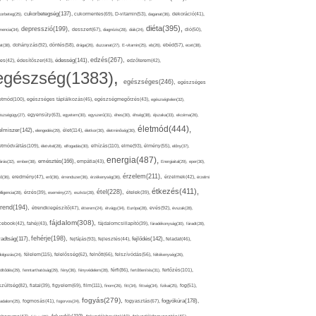
cukorbetegség(137),
orbeteg(25),
cukormentes(69),
D-vitamin(53),
daganat(36),
dekoráció(41),
diéta(395),
depresszió(199),
mencia(34),
desszert(67),
diagnózis(28),
diák(24),
dió(50),
dohányzás(92),
at(38),
döntés(58),
drága(26),
duzzanat(27),
E-vitamin(25),
eb(26),
ebéd(57),
ecet(38),
edzés(267),
édesség(141),
es(42),
édesítőszer(43),
edzőterem(42),
egészség(1383),
egészséges(246),
egészséges
etmód(100),
egészséges táplálkozás(45),
egészségmegőrzés(43),
egészségtelen(32),
észségügy(27),
egyensúly(63),
egyetem(30),
egyszerű(31),
éhes(30),
éhség(38),
éjszaka(33),
ekcéma(26),
életmód(444),
elmiszer(142),
élet(114),
elengedés(29),
életkor(30),
életminőség(30),
etmódváltás(109),
elhízás(110),
elme(93),
életvitel(28),
elfogadás(30),
élmény(55),
előny(37),
energia(487),
emésztés(166),
árás(32),
ember(38),
empátia(43),
Energiaital(29),
eper(30),
érzelem(211),
ő(36),
eredmény(47),
erő(36),
érrendszer(36),
érzékenység(36),
érzelmek(42),
érzelmi
étkezés(411),
étel(228),
elligencia(28),
érzés(39),
esemény(27),
eszköz(28),
ételek(39),
trend(194),
evés(92),
étrendkiegészítő(47),
étterem(24),
étvágy(34),
Európa(28),
évszak(28),
fájdalom(308),
cebook(42),
fahéj(43),
fájdalomcsillapító(39),
fáradékonyság(30),
fáradt(28),
fehérje(198),
radtság(117),
fejfájás(93),
fejlődés(142),
fejlesztés(44),
feladat(46),
félelem(115),
dolgozás(24),
felelősség(62),
felnőtt(66),
felszívódás(56),
féltékenység(26),
fertőzés(101),
töltődés(29),
fenntarthatóság(29),
fény(36),
fényvédelem(28),
férfi(86),
fertőtlenítés(31),
film(111),
szültség(82),
fiatal(39),
figyelem(69),
finom(26),
fitt(34),
fittség(34),
fizikai(25),
fog(51),
fogyás(279),
fogyókúra(178),
gadalom(25),
fogmosás(41),
fogorvos(24),
fogyasztás(67),