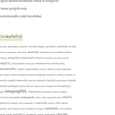
ogyan takarékoskodhatunk otthon az energiával?
 humor gyógyító ereje
iszfunkcionális család árnyékában
Címkefelhő
ajándék(95),
itamin(36),
adalékanyag(28),
adomány(26),
advent(40),
agy(80),
agyműködés(27),
akció(39),
alkohol(182),
ivitás(30),
alapanyag(30),
alkalmazás(28),
alkoholfogyasztás(36),
állapot(43),
állat(54),
allergia(122),
attartás(33),
állóképesség(42),
Alma(72),
almaecet(26),
aloe vera(33),
álom(34),
lvás(272),
alvászavar(66),
aminosav(33),
antibakteriális(42),
antibiotikum(47),
ntioxidáns(198),
anyagcsere(99),
anya(67),
anyuka(27),
apa(42),
ápolás(29),
applikáció(26),
ásványi anyag(111),
(29),
arcbőr(27),
ásványi anyagok(40),
asztma(47),
autó(46),
avokádó(36),
B-
tamin(41),
baba(82),
baktérium(89),
balaton(34),
baleset(51),
banán(53),
bántalmazás(24),
barát(48),
rátok(50),
barátság(58),
béke(29),
bélflóra(37),
bélrendszer(33),
bemelegítés(24),
beszélgetés(61),
betegség(550),
eg(34),
betegségek(39),
bevásárlás(28),
bicikli(25),
biológia(25),
bőr(221),
boldogság(125),
zalom(41),
biztonság(66),
bolt(31),
bor(36),
borogatás(28),
böjt(27),
C-vitamin(120),
rápolás(70),
brokkoli(29),
buli(24),
bűntudat(32),
cékla(28),
cél(57),
célok(30),
család(284),
aretta(38),
cikk(24),
Cink(24),
cipő(37),
citrom(61),
citromfű(26),
csecsemő(45),
cukor(194),
pés(26),
csoki(35),
csokoládé(71),
csomagolás(24),
csont(33),
csontritkulás(36),