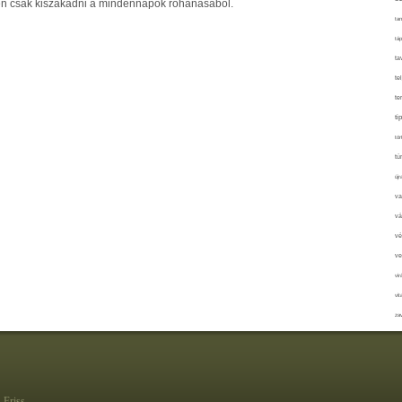
n csak kiszakadni a mindennapok rohanásából.
tan
táp
ta
te
te
ti
tör
tú
újr
va
vá
vé
ve
vir
vit
zav
Friss