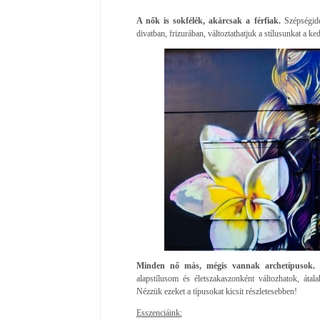
A nők is sokfélék, akárcsak a férfiak.
Szépségide
divatban, frizurában, változtathatjuk a stílusunkat a
Minden nő más, mégis vannak archetípusok.
S
alapstílusom és életszakaszonként változhatok, átal
Nézzük ezeket a típusokat kicsit részletesebben!
Esszenciáink: