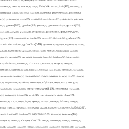
folyadék(119),
khagyma(47),
folsav(25),
folyadékbevitel(40),
folyadékfogyasztás(45),
főzés(149),
futás(132),
yadékpótlás(29),
fontos(25),
forralt bor(26),
Föld(27),
friss(44),
futóverseny(32),
ggőség(112),
fürdő(26),
fűszer(79),
fűszerek(28),
gabona(42),
gasztronómia(58),
genetika(45),
tén(32),
gluténmentes(34),
gomba(53),
gondolat(43),
gondolkodás(71),
gondoskodás(33),
gyakorlat(29),
gyerek(260),
gyermek(179),
gyerekek(117),
ász(31),
gyerekkor(32),
gyereknevelés(83),
gyógynövény(149),
ermekkor(36),
gyertya(28),
gyógyászat(36),
gyógyítás(69),
gyógymód(50),
ógyszer(165),
gyulladás(126),
gyógytea(40),
gyógyulás(85),
gyomor(62),
Gyömbér(66),
gyümölcs(340),
ulladáscsökkentő(102),
gyümölcslé(28),
hagyma(28),
hagyomány(36),
haj(85),
hangulat(112),
ápolás(36),
hajhullás(44),
hajmosás(24),
hal(70),
hála(25),
halál(39),
hányás(25),
yinger(25),
harmónia(69),
hasmenés(35),
hasznos(24),
hatás(84),
hatékony(52),
házasság(64),
i(27),
háziállat(48),
házimunka(28),
háztartás(43),
hétköznap(24),
hétvége(25),
hideg(80),
dratálás(69),
higiénia(52),
hit(26),
hízás(77),
hobbi(62),
home office(26),
hormon(79),
hormonok(25),
rmonrendszer(24),
hozzáállás(31),
hőmérséklet(44),
hőség(36),
hulladék(33),
humor(24),
hús(86),
húsvét(36),
idő(111),
ő(30),
idegrendszer(75),
időbeosztás(32),
időjárás(69),
idős(24),
illat(30),
illóolaj(77),
immunrendszer(315),
munerősítés(30),
immunerősítő(36),
influenza(45),
információ(33),
iskola(123),
er(29),
intelligencia(28),
internet(64),
inzulin(42),
inzulinrezisztencia(35),
írás(27),
olakezdés(25),
ital(75),
ivás(27),
íz(39),
izgalom(27),
izom(91),
izomzat(24),
ízület(54),
járvány(35),
kalória(193),
ték(89),
jóga(56),
Joghurt(67),
jótékony(41),
kaland(28),
kalcium(71),
kálium(50),
kapcsolat(209),
karácsony(174),
masz(30),
kamilla(41),
Kánikula(59),
káposzta(24),
kávé(125),
ácsonyfa(25),
karantén(34),
káros(53),
keksz(29),
kellemetlen(29),
kenyér(32),
képesség(28),
kezelés(166),
dés(31),
kerékpár(25),
keringés(26),
kert(52),
kertészkedés(26),
készülődés(24),
kézmosás(28),