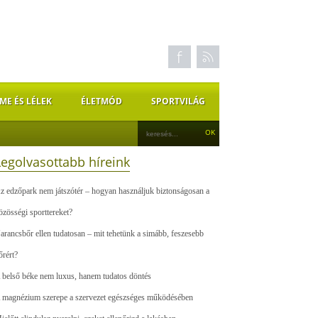
ME ÉS LÉLEK
ÉLETMÓD
SPORTVILÁG
Legolvasottabb híreink
z edzőpark nem játszótér – hogyan használjuk biztonságosan a
özösségi sporttereket?
arancsbőr ellen tudatosan – mit tehetünk a simább, feszesebb
őrért?
 belső béke nem luxus, hanem tudatos döntés
 magnézium szerepe a szervezet egészséges működésében