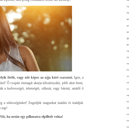
fo
fol
fü
glu
gy
gy
gy
gy
haj
hán
ház
hi
ho
yik férfit, vagy nőt képes az ujja köré csavarni.
Igen, a
el! Ő csupán önmagát akarja túlszárnyalni, jobb akar lenni,
hűt
k a kedvességét, tehetségét, stílusát, vagy bármit, amitől ő
im
ing
isk
g a nőiességünket! Engedjük magunkat imádni és imádjuk
n nap!
já
ka
t, ha netán egy pillanatra elpilledt volna!
kar
kér