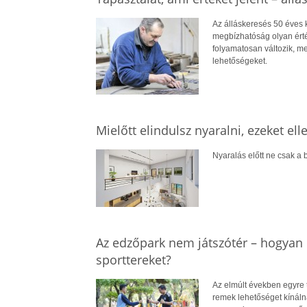
Az álláskeresés 50 éves ko
megbízhatóság olyan érté
folyamatosan változik, me
lehetőségeket.
Mielőtt elindulsz nyaralni, ezeket el
Nyaralás előtt ne csak a b
Az edzőpark nem játszótér – hogyan 
sporttereket?
Az elmúlt években egyre 
remek lehetőséget kínál