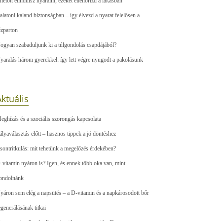
ielőtt elindulsz nyaralni, ezeket ellenőrizd a lakásban
alatoni kaland biztonságban – így élvezd a nyarat felelősen a
ízparton
ogyan szabaduljunk ki a túlgondolás csapdájából?
yaralás három gyerekkel: így lett végre nyugodt a pakolásunk
ktuális
eghízás és a szociális szorongás kapcsolata
ályaválasztás előtt – hasznos tippek a jó döntéshez
sontritkulás: mit tehetünk a megelőzés érdekében?
-vitamin nyáron is? Igen, és ennek több oka van, mint
ondolnánk
yáron sem elég a napsütés – a D-vitamin és a napkárosodott bőr
egenerálásának titkai