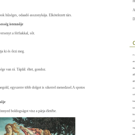
H
A
pok hűséges, odaadó asszonykája. Elkötelezett társ.
D
esség istennője
ersenyt a férfiakkal, sőt.
tja ki és őrzi meg.
A-v
akt
áll
e van rá. Táplál. éltet, gondoz.
a
a
gold, egyszerre több dolgot is sikerrel menedzsel.A spotos
arc
vi
nője
ba
bet
könnyed boldogságot visz a párja életébe.
bi
bő
cig
csí