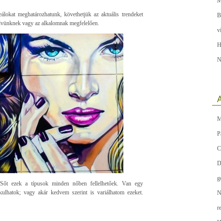
M
álokat meghatározhatunk, követhetjük az aktuális trendeket
B
 kedvünknek vagy az alkalomnak megfelelően.
v
H
N
A
M
P
C
D
g
őt ezek a típusok minden nőben fellelhetőek. Van egy
akulhatok; vagy akár kedvem szerint is variálhatom ezeket.
N
r