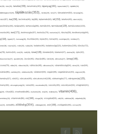
tápanyag(181),
tanulás(159),
ár(36),
tánc(26),
tanulmány(40),
tapasztalat(27),
táplálék(34),
táplálkozás(353),
lálékkiegészítő(25),
tárolás(29),
társ(27),
társadalom(50),
társaság(31),
tea(158),
tél(153),
vasz(87),
technika(46),
tej(88),
tejtermék(60),
telefon(49),
televízió(31),
terápia(92),
terhesség(96),
természet(129),
természetes(103),
ljesítmény(46),
termék(44),
test(171),
testmozgás(97),
rvezés(46),
testsúly(79),
testtartás(27),
tészta(39),
tevékenység(44),
pp(118),
tippek(27),
tisztaság(35),
tisztítás(44),
tojás(91),
torna(43),
torokfájás(32),
törődés(27),
tudatosság(115),
tudomány(106),
ténet(38),
trauma(31),
trükk(25),
tudás(30),
tudatos(46),
túlsúly(72),
tünet(139),
ra(78),
turmix(64),
túró(29),
tüdő(28),
tünetek(64),
türelem(47),
uborka(26),
újév(42),
ünnep(148),
ahasznosítás(37),
újszülött(26),
úszás(46),
Utazás(85),
Üdítő(26),
ülőmunka(27),
csora(79),
válás(24),
választás(29),
változás(48),
változatos(24),
várandósság(54),
város(24),
vas(64),
sárlás(85),
vashiány(31),
védekezés(28),
védelem(59),
vegán(48),
vegetáriánus(43),
vegyszer(28),
vércukorszint(108),
vérnyomás(125),
lemény(57),
vér(41),
vércukor(49),
vérkeringés(77),
rseny(46),
vérszegénység(34),
vese(46),
veszekedés(29),
veszély(45),
veszélyes(54),
világháló(41),
vitamin(406),
ág(34),
vírus(82),
viselkedés(86),
viszketés(30),
vita(34),
vitalitás(31),
víz(184),
aminhiány(33),
vitaminok(86),
vizsga(26),
vizsgálat(59),
zab(34),
zabkása(36),
zabpehely(36),
zöldség(304),
zsír(166),
ar(24),
zene(85),
zöldségek(32),
zsírégetés(46),
zsírsav(25)