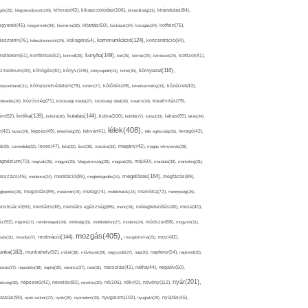
kikapcsolódás(106),
gés(25),
kiegyensúlyozott(26),
kihívás(43),
kimerültség(31),
kirándulás(84),
sgyerek(45),
kisgyermek(34),
kismama(38),
kitartás(50),
kockázat(34),
kocogás(24),
koffein(76),
kommunikáció(124),
koncentráció(94),
leszterin(76),
koleszterinszint(24),
kollagén(54),
konyha(149),
nditerem(51),
konfliktus(52),
kontroll(28),
kór(25),
kórház(29),
kórokozó(24),
kortizol(41),
könyv(106),
környezet(116),
zmetikum(40),
köhögés(40),
könyvajánló(24),
köret(30),
nyezetbarát(31),
környezetvédelem(78),
köröm(27),
kötődés(49),
következmény(33),
közérzet(43),
lekedés(26),
közösség(71),
közösségi média(27),
közösségi oldal(38),
kreatív(34),
kreativitás(79),
kritika(139),
kutatás(144),
kutya(100),
ém(62),
kultúra(36),
külföld(27),
kütyü(33),
lakás(65),
látás(34),
lélek(408),
z(42),
lazac(24),
légzés(49),
lehetőség(25),
lekvár(41),
lelki egészség(33),
levegő(42),
él(28),
Levendula(32),
leves(47),
lista(32),
liszt(36),
macska(33),
magány(42),
magas vérnyomás(28),
gnézium(70),
magvak(25),
magyar(25),
Magyarország(28),
magzat(25),
máj(60),
mandula(33),
marketing(31),
megelőzés(164),
sszázs(45),
medence(24),
meditáció(89),
megbetegedés(24),
megfázás(89),
glepetés(28),
megoldás(89),
melatonin(29),
meleg(74),
mellékhatás(24),
memória(72),
mennyiség(26),
nstruáció(50),
mentális(48),
mentális egészség(86),
menü(28),
méregtelenítés(48),
mese(40),
z(92),
migrén(27),
mindennapok(34),
minőség(33),
mobiltelefon(27),
modern(24),
módszer(68),
mogyoró(31),
mozgás(405),
motiváció(144),
sás(31),
mosoly(27),
mozgásforma(25),
mozi(42),
nka(182),
munkahely(92),
műtét(38),
művészet(29),
nagyszülő(27),
nap(35),
napfény(54),
napirend(35),
pozás(37),
napsütés(38),
naptej(32),
narancs(27),
nasi(31),
nassolás(41),
nátha(44),
negatív(50),
nyár(201),
nő(106),
növény(112),
hézség(36),
népszerű(42),
nevelés(83),
nevetés(30),
nők(42),
nyugalom(102),
aralás(90),
nyári szünet(27),
nyelv(26),
nyomelem(33),
nyugtató(29),
nyújtás(45),