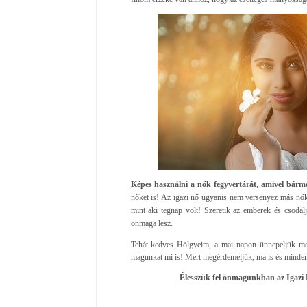
Képes használni a nők fegyvertárát, amivel bármel
nőket is! Az igazi nő ugyanis nem versenyez más nőkk
mint aki tegnap volt! Szeretik az emberek és csodáljá
önmaga lesz.
Tehát kedves Hölgyeim, a mai napon ünnepeljük me
magunkat mi is! Mert megérdemeljük, ma is és minde
Élesszük fel önmagunkban az Igazi Nő