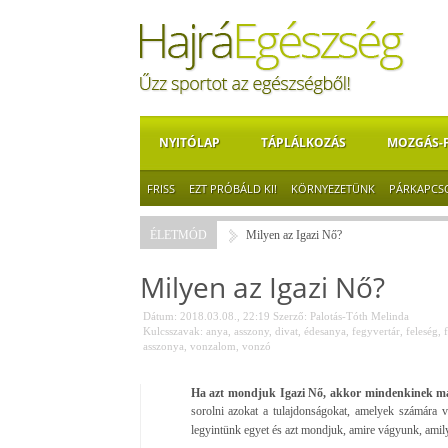
NYITÓLAP
TÁPLÁLKOZÁS
MOZGÁS-
FRISS
EZT PRÓBÁLD KI!
KÖRNYEZETÜNK
PÁRKAPCS
ÉLETMÓD
Milyen az Igazi Nő?
Milyen az Igazi Nő?
Dátum: 2018.03.08., 22:19
Szerző:
Palotás-Tóth Melinda
Kulcsszavak:
anya
,
asszony
,
divat
,
édesanya
,
fegyvertár
,
feleség
,
f
asszonya
,
vonzalom
,
vonzó
Ha azt mondjuk Igazi Nő, akkor mindenkinek más
sorolni azokat a tulajdonságokat, amelyek számára 
legyintünk egyet és azt mondjuk, amire vágyunk, amil