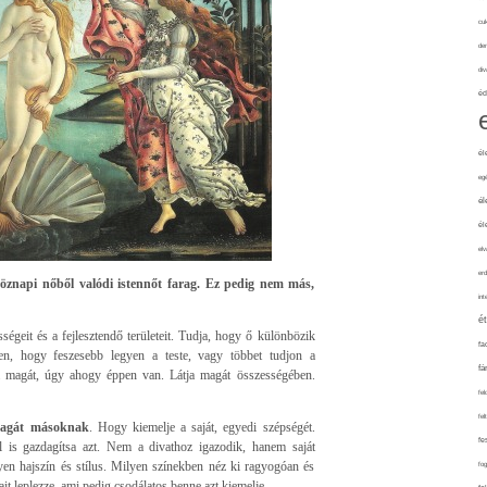
cuk
de
div
éd
él
eg
él
él
elv
erd
öznapi nőből valódi istennőt farag. Ez pedig nem más,
int
é
ségeit és a fejlesztendő területeit. Tudja, hogy ő különbözik
fa
n, hogy feszesebb legyen a teste, vagy többet tudjon a
fá
ja magát, úgy ahogy éppen van. Látja magát összességében.
fel
fel
magát másoknak
. Hogy kiemelje a saját, egyedi szépségét.
fe
 is gazdagítsa azt. Nem a divathoz igazodik, hanem saját
lyen hajszín és stílus. Milyen színekben néz ki ragyogóan és
fo
t leplezze, ami pedig csodálatos benne azt kiemelje.