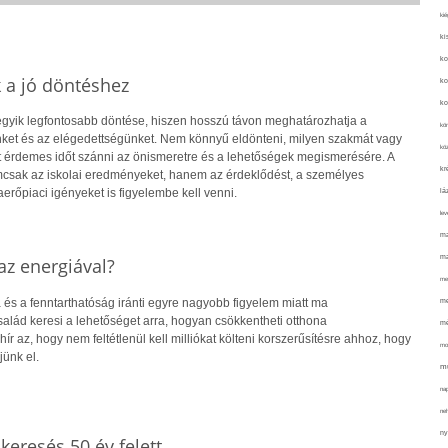
kié
ki
ko
k a jó döntéshez
ko
ko
 egyik legfontosabb döntése, hiszen hosszú távon meghatározhatja a
kör
ket és az elégedettségünket. Nem könnyű eldönteni, milyen szakmát vagy
köz
rt érdemes időt szánni az önismeretre és a lehetőségek megismerésére. A
kr
csak az iskolai eredményeket, hanem az érdeklődést, a személyes
rőpiaci igényeket is figyelembe kell venni.
lá
lev
ma
ma
z energiával?
me
 és a fenntarthatóság iránti egyre nagyobb figyelem miatt ma
me
alád keresi a lehetőséget arra, hogyan csökkentheti otthona
mé
hír az, hogy nem feltétlenül kell milliókat költeni korszerűsítésre ahhoz, hogy
mo
jünk el.
mu
na
ne
ny
skeresés 50 év felett