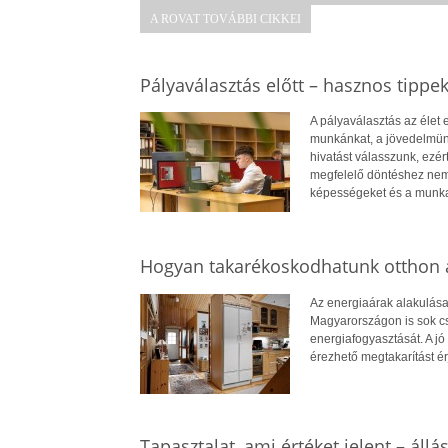
A ROVAT TOVÁBBI CIKKEI
Pályaválasztás előtt – hasznos tippe
A pályaválasztás az élet
munkánkat, a jövedelmün
hivatást válasszunk, ezé
megfelelő döntéshez nem
képességeket és a munkae
Hogyan takarékoskodhatunk otthon a
Az energiaárak alakulása
Magyarországon is sok cs
energiafogyasztását. A jó 
érezhető megtakarítást ér
Tapasztalat, ami értéket jelent – állá