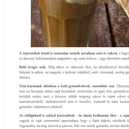
A tejtermékek közül is számtalan termék tartalmaz zsírt és cukrot,
a hagyo
az alacsony kalóriatartalmú magtejeket, egy natúr kókusz-, vagy édesítetlen mandu
Bolti üveges teák.
Még akkor se válasszuk őket, ha édesítőszerrel készülte
hűtsünk le otthon, mi magunk, a kedvenc teáinkból, natúr citrommal, esetleg igény
édesítve.
Nem barátaink diétában a bolti gyümölcslevek, smoothiek sem
. Elhisze
nem mi facsarjuk otthon saját kezünkkel, természetes és igazi, friss gyümölcsö
kerüljük ezeket, mert a dobozos üdítők rengeteg cukrot és rejtett cukrot t
tartósítószerekről, sűrítményekről nem is beszélve. Számold ki hány kocka
gyümölcs sűrítményes itókával!
Az eddigieknél is sokkal károsabbak - én simán betiltanám őket - a sajn
vagyok és saját szememmel tapasztaltam, hogy a fiatal diákok, iskolások k
fogyasztása, ha még kávéval is párosul, bele sem merek gondolni, mi kárt okozhat