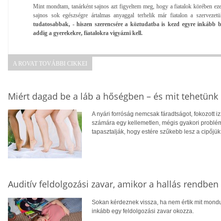
Mint mondtam, tanárként sajnos azt figyeltem meg, hogy a fiatalok körében eze
sajnos sok egészségre ártalmas anyaggal terhelik már fiatalon a szervezet
tudatosabbak, - hiszen szerencsére a köztudatba is kezd egyre inkább be
addig a gyerekekre, fiatalokra vigyázni kell.
A ROVAT TOVÁBBI CIKKEI
Miért dagad be a láb a hőségben – és mit tehetünk 
A nyári forróság nemcsak fáradtságot, fokozott 
számára egy kellemetlen, mégis gyakori problé
tapasztalják, hogy estére szűkebb lesz a cipőjük
Auditív feldolgozási zavar, amikor a hallás rendbe
Sokan kérdeznek vissza, ha nem értik mit mondu
inkább egy feldolgozási zavar okozza.