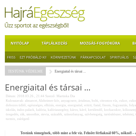
NYITÓLAP
TÁPLÁLKOZÁS
MOZGÁS-FOGYÓKÚRA
B
FRISS
EZT PRÓBÁLD KI!
KÖRNYEZETÜNK
PÁRKAPCSOLAT
SPIRITUÁLIS
S
TESTÜNK VÉDELME
Energiaital és társai ...
Energiaital és társai ...
Dátum: 2018.03.26., 21:44
Szerző:
Martinka Dia
Kulcsszavak:
almaecet
,
Alzheimer-kór
,
anyagcsere
,
ártalmas
,
bolti
,
citromos víz
,
cukor
,
cuko
dobozos üdítő
,
egészséges
,
elhízás
,
energia
,
energiaital
,
eritrit
,
fiatal
,
finom
,
fogyasztás
,
foly
iskolás
,
italos palack
,
kalória
,
kalóriaszegény
,
káros
,
kávé
,
kerülendő
,
kockacukor
,
kókusztej
öregedés
,
rák
,
smoothie
,
stevia
,
százalék
,
színezőanyag
,
szívbetegség
,
tartósítószer
,
tehéntej
,
turmix
,
zsírégető
Testünk tömegének, több mint a fele víz. Felnőtt férfiaknál 60%, nőknél – 