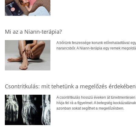
Mi az a Niann-terápia?
A bőrünk feszessége korunk előrehaladtával egy
narancsbőr. A Niann-terápia egy remek megoldás
Csontritkulás: mit tehetünk a megelőzés érdekében
A csontritkulás hosszú éveken át tünetmentesen a
hívja fel rá a figyelmet. A betegség kockázatána
azonban sokat segíthet a megelőzésben.