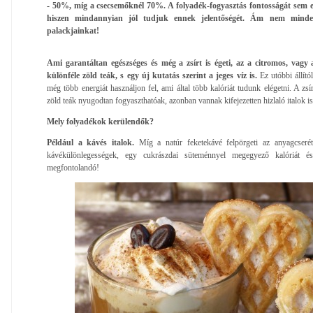
- 50%, míg a csecsemőknél 70%. A folyadék-fogyasztás fontosságát sem e
hiszen mindannyian jól tudjuk ennek jelentőségét. Ám nem mindegy
palackjainkat!
Ami garantáltan egészséges és még a zsírt is égeti, az a citromos, vagy a
különféle zöld teák, s egy új kutatás szerint a jeges víz is.
Ez utóbbi állítól
még több energiát használjon fel, ami által több kalóriát tudunk elégetni. A zsí
zöld teák nyugodtan fogyaszthatóak, azonban vannak kifejezetten hizlaló italok is
Mely folyadékok kerülendők?
Például a kávés italok.
Míg a natúr feketekávé felpörgeti az anyagcserét,
kávékülönlegességek, egy cukrászdai süteménnyel megegyező kalóriát és
megfontolandó!