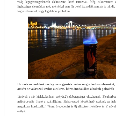
világ legegészségtelenebb élelmiszerei közé tartoznak. Még cukormentes é
Egészséges életmódba, még mértékkel sem fér bele! Ezt a diákjaimnak is mindig 
fogyasztásukról, vagy legalábbis próbálom.
Ha ezek az indokok esetleg nem győzték volna meg a kedves olvasókat
amiért ne válasszuk ezeket a cukros, káros innivalókat a boltok polcairól:
1)növeli a rák kialakulásának esélyét,
2)szívbetegséget okozhatnak, 3)cukorbe
májkárosodás írható a számlájukra, 5)depresszió köszönhető ezeknek az italo
magukban hordozzák, ) 7korai öregedésért és 8) elhízásért felelősek és 9) növe
esélyét.