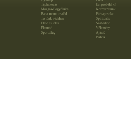
Táplálkozás
Ezt próbáld ki!
Mozgás-Fogyókúra
Környezetünk
Baba-mama-család
Párkapcsolat
Testünk védelme
Spirituális
Elme és lélek
Szabadidő
Életmód
Vélemény
Sportvilág
Ajánló
Bulvár