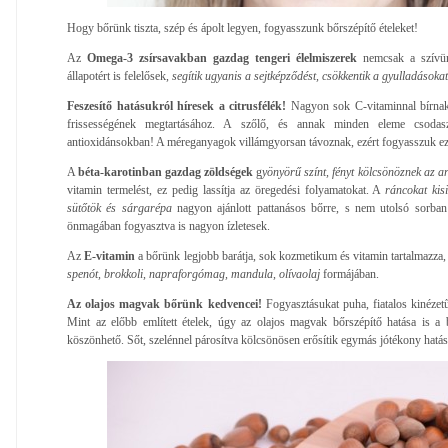
Hogy bőrünk tiszta, szép és ápolt legyen, fogyasszunk bőrszépítő ételeket!
Az
Omega-3 zsírsavakban gazdag tengeri élelmiszerek
nemcsak a szívün
állapotért is felelősek,
segítik ugyanis a sejtképződést, csökkentik a gyulladásokat
Feszesítő hatásukról híresek a citrusfélék!
Nagyon sok C-vitaminnal bírnak,
frissességének megtartásához. A szőlő, és annak minden eleme csodas
antioxidánsokban! A méreganyagok villámgyorsan távoznak, ezért fogyasszuk ez
A
béta-karotinban gazdag zöldségek
g
yönyörű színt, fényt kölcsönöznek az 
vitamin termelést, ez pedig lassítja az öregedési folyamatokat. A
ráncokat kis
sütőtök és sárgarépa
nagyon ajánlott pattanásos bőrre, s nem utolsó sorban
önmagában fogyasztva is nagyon ízletesek.
Az
E-vitamin
a bőrünk legjobb barátja, sok kozmetikum és vitamin tartalmazza,
spenót, brokkoli, napraforgómag, mandula, olívaolaj
formájában.
Az olajos magvak bőrünk kedvencei!
Fogyasztásukat puha, fiatalos kinézetű
Mint az előbb említett ételek, úgy az olajos magvak bőrszépítő hatása is a 
köszönhető. Sőt, szelénnel párosítva kölcsönösen erősítik egymás jótékony hatás