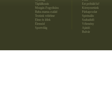
Táplálkozás
Ezt próbáld ki!
Mozgás-Fogyókúra
Környezetünk
Baba-mama-család
Párkapcsolat
Testünk védelme
Spirituális
Elme és lélek
Szabadidő
Életmód
Vélemény
Sportvilág
Ajánló
Bulvár