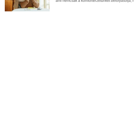
ami nemcsak a komfortérzetünket befolyásolja, 