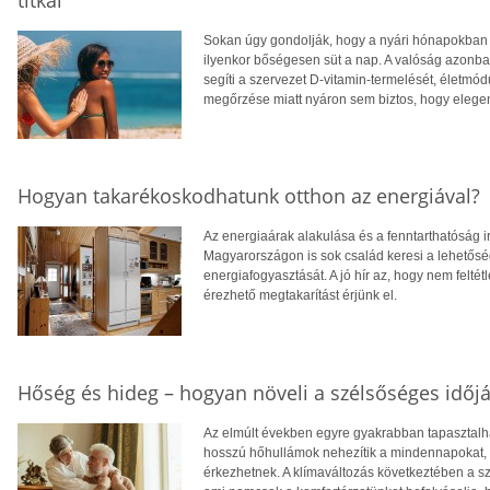
titkai
Sokan úgy gondolják, hogy a nyári hónapokban f
ilyenkor bőségesen süt a nap. A valóság azonba
segíti a szervezet D-vitamin-termelését, életm
megőrzése miatt nyáron sem biztos, hogy eleg
Hogyan takarékoskodhatunk otthon az energiával?
Az energiaárak alakulása és a fenntarthatóság i
Magyarországon is sok család keresi a lehetősé
energiafogyasztását. A jó hír az, hogy nem feltétl
érezhető megtakarítást érjünk el.
Hőség és hideg – hogyan növeli a szélsőséges időjá
Az elmúlt években egyre gyakrabban tapasztalhat
hosszú hőhullámok nehezítik a mindennapokat, té
érkezhetnek. A klímaváltozás következtében a 