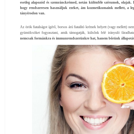
esetleg alapozód és szemránckrémed, netán különféle szérumok, olajak. B
hogy rendszeresen használjuk ezeket, ám kozmetikumaink mellett, a le
tányérodon van.
Az örök fiatalságot ígérő, borsos árú fiatalító krémek helyett (vagy mellett) nem
gyümölcsöket fogyasztani, amik támogatják, külsőnk felé irányuló fáradhata
nemcsak formánkra és immunrendszerünkre hat, hanem bőrünk állapotát 