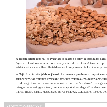
A teljeskiőrlésű gabonák fogyasztása is számos pozitív egészségügyi hatáss
hajdina
például kiváló rutin forrás, amely antioxidáns hatású. A
búzacsíra
pedi
között a zsíranyagcseréhez nélkülözhetetlen. Hiánya esetén bőr kiszárad és pikkel
A férjünk is és mi is jobban járunk, ha bele sem gondolunk, hogy évente
termékekre, ránctalanító krémekre, feszesítő testápolókra, dekorkozmeti
a békesség. Azonban a sok megvásárolt kozmetikai "csodaszer" önmagában 
bőséges folyadékfogyasztással, rendszeres sporttal, és elegendő alvással ne
minden fiatalító elixírre kiadott újabb súlyos bankjegy, csak ablakon kidobott pén
A ROVAT TOVÁBBI CIKKEI