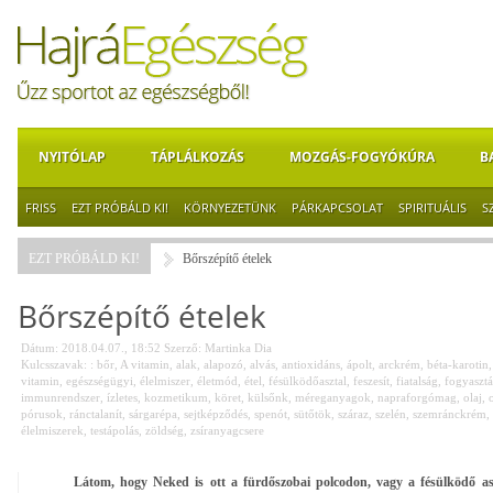
NYITÓLAP
TÁPLÁLKOZÁS
MOZGÁS-FOGYÓKÚRA
B
FRISS
EZT PRÓBÁLD KI!
KÖRNYEZETÜNK
PÁRKAPCSOLAT
SPIRITUÁLIS
S
EZT PRÓBÁLD KI!
Bőrszépítő ételek
Bőrszépítő ételek
Dátum: 2018.04.07., 18:52
Szerző:
Martinka Dia
Kulcsszavak:
: bőr
,
A vitamin
,
alak
,
alapozó
,
alvás
,
antioxidáns
,
ápolt
,
arckrém
,
béta-karotin
vitamin
,
egészségügyi
,
élelmiszer
,
életmód
,
étel
,
fésülködőasztal
,
feszesít
,
fiatalság
,
fogyasztá
immunrendszer
,
ízletes
,
kozmetikum
,
köret
,
külsőnk
,
méreganyagok
,
napraforgómag
,
olaj
,
pórusok
,
ránctalanít
,
sárgarépa
,
sejtképződés
,
spenót
,
sütőtök
,
száraz
,
szelén
,
szemránckrém
,
élelmiszerek
,
testápolás
,
zöldség
,
zsíranyagcsere
Látom, hogy Neked is ott a fürdőszobai polcodon, vagy a fésülködő a