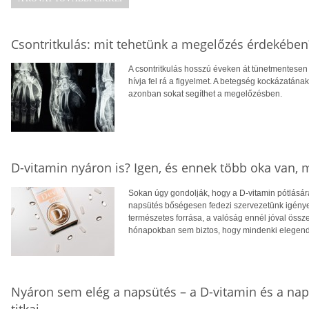
Csontritkulás: mit tehetünk a megelőzés érdekében
A csontritkulás hosszú éveken át tünetmentesen a
hívja fel rá a figyelmet. A betegség kockázatána
azonban sokat segíthet a megelőzésben.
D-vitamin nyáron is? Igen, és ennek több oka van,
Sokan úgy gondolják, hogy a D-vitamin pótlására
napsütés bőségesen fedezi szervezetünk igényei
természetes forrása, a valóság ennél jóval öss
hónapokban sem biztos, hogy mindenki elegendő
Nyáron sem elég a napsütés – a D-vitamin és a na