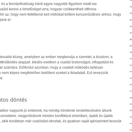
fo
 és a fenntarthatóság iránti egyre nagyobb figyelem miatt ma
fol
alád keresi a lehetőséget arra, hogyan csökkentheti otthona
fü
hír az, hogy nem feltétlenül kell milliókat költeni korszerűsítésre ahhoz, hogy
jünk el.
glu
gy
gy
gy
gy
haj
ontosabb közeg, amelyben az ember megtanulja a szeretet, a bizalom, a
hán
tműködés alapjait. Ideális esetben a család biztonságot, elfogadást és
ház
gjai számára. Előfordul azonban, hogy a családi működés tartósan
hi
s nem képes megfelelően betölteni ezeket a feladatait. Ezt nevezzük
k.
ho
hűt
im
atos döntés
ing
isk
 akkor vagyunk jó emberek, ha mindig mindenki rendelkezésére állunk.
já
zenetekre, megpróbálunk minden konfliktust elsimítani, újabb és újabb
ka
 akik korábban már csalódást okoztak, és gyakran saját igényeinket tesszük
kar
kér