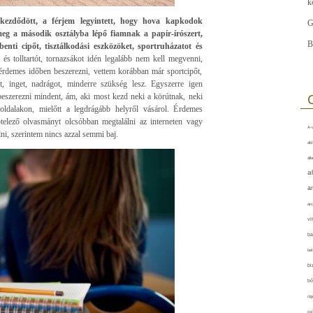
k
kezdődött, a férjem legyintett, hogy hova kapkodok
G
g a második osztályba lépő fiamnak a papír-írószert,
B
 benti cipőt, tisztálkodási eszközöket, sportruházatot és
 és tolltartót, tornazsákot idén legalább nem kell megvenni,
 érdemes időben beszerezni, vettem korábban már sportcipőt,
ót, inget, nadrágot, minderre szükség lesz. Egyszerre igen
eszerezni mindent, ám, aki most kezd neki a körútnak, neki
oldalakon, mielőtt a legdrágább helyről vásárol. Érdemes
ötelező olvasmányt olcsóbban megtalálni az interneten vagy
A-v
ni, szerintem nincs azzal semmi baj.
akt
áll
a
a
arc
vi
ba
bet
bi
bő
cig
csí