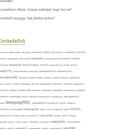
ockázatát?
yermekkori elhízás: honnan tudhatjuk, hogy baj van?
esötétedő anyajegy: bajt jelezhet nyáron?
Címkefelhő
ajándék(95),
itamin(36),
adalékanyag(28),
adomány(26),
advent(40),
agy(80),
agyműködés(27),
akció(39),
alkohol(182),
ivitás(30),
alapanyag(30),
alkalmazás(28),
alkoholfogyasztás(36),
állapot(43),
állat(54),
allergia(122),
attartás(33),
állóképesség(42),
Alma(72),
almaecet(26),
aloe vera(33),
álom(34),
lvás(272),
alvászavar(66),
aminosav(33),
antibakteriális(42),
antibiotikum(47),
ntioxidáns(198),
anyagcsere(99),
anya(67),
anyuka(27),
apa(42),
ápolás(29),
applikáció(26),
ásványi anyag(111),
(29),
arcbőr(27),
ásványi anyagok(40),
asztma(47),
autó(46),
avokádó(36),
B-
tamin(41),
baba(82),
baktérium(89),
balaton(34),
baleset(51),
banán(53),
bántalmazás(24),
barát(48),
rátok(50),
barátság(58),
béke(29),
bélflóra(37),
bélrendszer(33),
bemelegítés(24),
beszélgetés(61),
betegség(550),
eg(34),
betegségek(39),
bevásárlás(28),
bicikli(25),
biológia(25),
bőr(221),
boldogság(125),
zalom(41),
biztonság(66),
bolt(31),
bor(36),
borogatás(28),
böjt(27),
C-vitamin(120),
rápolás(70),
brokkoli(29),
buli(24),
bűntudat(32),
cékla(28),
cél(57),
célok(29),
család(284),
aretta(38),
cikk(24),
Cink(24),
cipő(37),
citrom(61),
citromfű(26),
csecsemő(45),
cukor(194),
pés(26),
csoki(35),
csokoládé(71),
csomagolás(24),
csont(32),
csontritkulás(35),