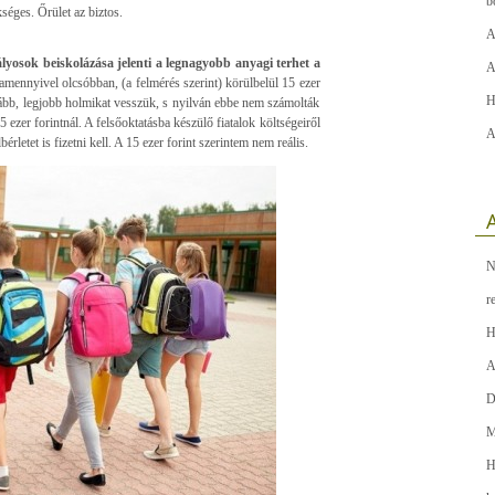
b
séges. Őrület az biztos.
A
ályosok beiskolázása jelenti a legnagyobb anyagi terhet a
A
mennyivel olcsóbban, (a felmérés szerint) körülbelül 15 ezer
H
gább, legjobb holmikat vesszük, s nyilván ebbe nem számolták
 ezer forintnál. A felsőoktatásba készülő fiatalok költségeiről
A
rletet is fizetni kell. A 15 ezer forint szerintem nem reális.
A
N
r
H
A
D
M
H