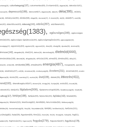
cukorbetegség(137),
orbeteg(25),
cukormentes(69),
D-vitamin(53),
daganat(36),
dekoráció(41),
diéta(395),
depresszió(199),
mencia(34),
desszert(67),
diagnózis(28),
diák(24),
dió(50),
dohányzás(92),
at(38),
döntés(58),
drága(26),
duzzanat(27),
E-vitamin(25),
eb(26),
ebéd(57),
ecet(38),
edzés(267),
édesség(141),
es(42),
édesítőszer(43),
edzőterem(42),
egészség(1383),
egészséges(246),
egészséges
etmód(100),
egészséges táplálkozás(44),
egészségmegőrzés(43),
egészségtelen(32),
észségügy(27),
egyensúly(63),
egyetem(29),
egyszerű(31),
éhes(30),
éhség(38),
éjszaka(33),
ekcéma(26),
életmód(444),
elmiszer(142),
élet(114),
elengedés(29),
életkor(30),
életminőség(30),
etmódváltás(108),
elhízás(109),
elme(93),
életvitel(28),
elfogadás(30),
élmény(55),
előny(37),
energia(487),
emésztés(166),
árás(32),
ember(38),
empátia(43),
Energiaital(29),
eper(30),
érzelem(211),
ő(36),
eredmény(47),
erő(36),
érrendszer(36),
érzékenység(36),
érzelmek(42),
érzelmi
étkezés(411),
étel(228),
elligencia(28),
érzés(39),
esemény(27),
eszköz(28),
ételek(39),
trend(193),
evés(92),
étrendkiegészítő(47),
étterem(24),
étvágy(34),
Európa(28),
évszak(28),
fájdalom(308),
cebook(42),
fahéj(43),
fájdalomcsillapító(39),
fáradékonyság(30),
fáradt(28),
fehérje(198),
radtság(117),
fejfájás(93),
fejlődés(142),
fejlesztés(44),
feladat(46),
félelem(115),
dolgozás(24),
felelősség(62),
felnőtt(66),
felszívódás(56),
féltékenység(26),
fertőzés(101),
töltődés(29),
fenntarthatóság(29),
fény(36),
fényvédelem(28),
férfi(86),
fertőtlenítés(31),
film(111),
szültség(82),
fiatal(39),
figyelem(69),
finom(26),
fitt(34),
fittség(34),
fizikai(25),
fog(51),
fogyás(279),
fogyókúra(178),
gadalom(25),
fogmosás(41),
fogorvos(24),
fogyasztás(67),