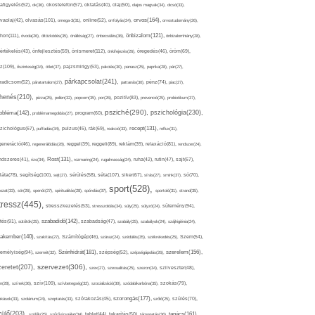
afigyelés(52),
ok(36),
okostelefon(57),
oktatás(40),
olaj(50),
olajos magvak(34),
olcsó(33),
olvasás(101),
orvos(164),
ívaolaj(42),
omega-3(31),
online(52),
orrfolyás(24),
orvostudomány(26),
thon(111),
önbizalom(121),
óvoda(26),
öltözködés(35),
önállóság(27),
önbecsülés(36),
önbizalomhiány(28),
önismeret(112),
értékelés(43),
önfejlesztés(59),
önkifejezés(26),
öregedés(46),
öröm(69),
z(109),
őszinteség(34),
ötlet(37),
pajzsmirigy(53),
pakolás(30),
panasz(25),
paprika(28),
pár(27),
párkapcsolat(241),
radicsom(52),
páratartalom(27),
pattanás(30),
pénz(74),
piac(27),
ihenés(210),
pizza(25),
pollen(32),
popcorn(35),
por(26),
pozitív(83),
prevenció(25),
probiotikum(37),
psziché(290),
pszichológia(230),
obléma(142),
problémamegoldás(27),
program(60),
recept(131),
zichológus(67),
puffadás(34),
pulzus(45),
rák(69),
reakció(33),
reflux(31),
generáció(46),
regenerálódás(28),
reggel(39),
reggeli(89),
reklám(39),
relaxáció(81),
rendszer(24),
Rost(131),
ndszeres(41),
rizs(34),
rozmaring(24),
rugalmasság(24),
ruha(42),
rutin(47),
sajt(67),
segítség(100),
séta(107),
láta(78),
sejt(27),
sérülés(58),
siker(67),
sírás(27),
smink(37),
só(70),
sport(528),
ozat(33),
sör(26),
spenót(27),
spiritualitás(28),
spórolás(37),
sportoló(31),
strand(35),
tressz(445),
sütemény(94),
stresszkezelés(53),
stresszoldás(34),
súly(25),
súlyzó(24),
szabadidő(142),
tés(91),
sütőtök(25),
szabadság(47),
szabály(25),
szabályok(24),
szájhigiénia(24),
akember(140),
szakítás(27),
Számítógép(46),
száraz(24),
szédülés(35),
székrekedés(25),
Szem(54),
Szénhidrát(181),
emélyiség(94),
szerelem(156),
szemét(32),
szépség(52),
szépségápolás(26),
szervezet(306),
zeretet(207),
szex(27),
szexualitás(25),
szezon(34),
szilveszter(48),
szív(109),
n(28),
színek(36),
szívbetegség(32),
szocializáció(30),
szódabikarbóna(35),
szokás(79),
szorongás(177),
okások(33),
szolárium(24),
szoptatás(33),
szórakozás(45),
szőlő(25),
szülés(70),
zülő(203),
tanács(161),
szülők(25),
szűrővizsgálat(34),
tablet(44),
takarítás(50),
támogatás(36),