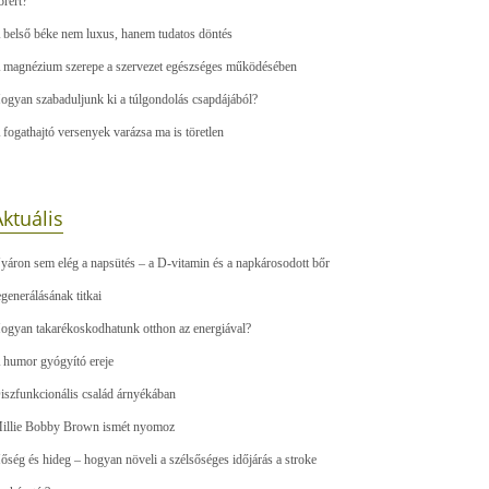
őrért?
 belső béke nem luxus, hanem tudatos döntés
 magnézium szerepe a szervezet egészséges működésében
ogyan szabaduljunk ki a túlgondolás csapdájából?
 fogathajtó versenyek varázsa ma is töretlen
ktuális
yáron sem elég a napsütés – a D-vitamin és a napkárosodott bőr
egenerálásának titkai
ogyan takarékoskodhatunk otthon az energiával?
 humor gyógyító ereje
iszfunkcionális család árnyékában
illie Bobby Brown ismét nyomoz
őség és hideg – hogyan növeli a szélsőséges időjárás a stroke