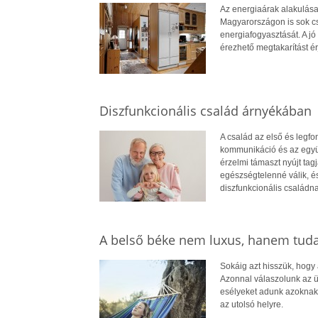
Az energiaárak alakulása
Magyarországon is sok cs
energiafogyasztását. A jó 
érezhető megtakarítást ér
Diszfunkcionális család árnyékában
A család az első és legf
kommunikáció és az együt
érzelmi támaszt nyújt ta
egészségtelenné válik, é
diszfunkcionális családna
A belső béke nem luxus, hanem tud
Sokáig azt hisszük, hogy
Azonnal válaszolunk az ü
esélyeket adunk azoknak,
az utolsó helyre.