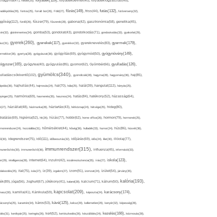
folyadék(119),
khagyma(47),
folsav(25),
folyadékbevitel(40),
folyadékfogyasztás(45),
főzés(149),
futás(132),
yadékpótlás(29),
fontos(25),
forralt bor(26),
Föld(27),
friss(44),
futóverseny(32),
ggőség(112),
fürdő(26),
fűszer(79),
fűszerek(28),
gabona(42),
gasztronómia(58),
genetika(45),
tén(32),
gluténmentes(34),
gomba(53),
gondolat(43),
gondolkodás(71),
gondoskodás(33),
gyakorlat(29),
gyerek(260),
gyermek(179),
gyerekek(117),
ász(31),
gyerekkor(32),
gyereknevelés(83),
gyógynövény(149),
ermekkor(36),
gyertya(28),
gyógyászat(36),
gyógyítás(69),
gyógymód(50),
ógyszer(165),
gyulladás(126),
gyógytea(40),
gyógyulás(85),
gyomor(62),
Gyömbér(66),
gyümölcs(340),
ulladáscsökkentő(102),
gyümölcslé(28),
hagyma(28),
hagyomány(36),
haj(85),
hangulat(112),
ápolás(36),
hajhullás(44),
hajmosás(24),
hal(70),
hála(25),
halál(39),
hányás(25),
yinger(25),
harmónia(69),
hasmenés(35),
hasznos(24),
hatás(84),
hatékony(52),
házasság(64),
i(27),
háziállat(48),
házimunka(28),
háztartás(43),
hétköznap(24),
hétvége(25),
hideg(80),
dratálás(69),
higiénia(52),
hit(26),
hízás(77),
hobbi(62),
home office(26),
hormon(79),
hormonok(25),
rmonrendszer(24),
hozzáállás(31),
hőmérséklet(44),
hőség(36),
hulladék(33),
humor(24),
hús(86),
húsvét(36),
idő(111),
ő(30),
idegrendszer(75),
időbeosztás(32),
időjárás(69),
idős(24),
illat(30),
illóolaj(77),
immunrendszer(315),
munerősítés(30),
immunerősítő(36),
influenza(45),
információ(33),
iskola(123),
er(29),
intelligencia(28),
internet(64),
inzulin(42),
inzulinrezisztencia(35),
írás(27),
olakezdés(25),
ital(75),
ivás(27),
íz(39),
izgalom(27),
izom(91),
izomzat(24),
ízület(54),
járvány(35),
kalória(193),
ték(89),
jóga(56),
Joghurt(67),
jótékony(41),
kaland(28),
kalcium(71),
kálium(50),
kapcsolat(209),
karácsony(174),
masz(30),
kamilla(41),
Kánikula(59),
káposzta(24),
kávé(125),
ácsonyfa(25),
karantén(34),
káros(53),
keksz(29),
kellemetlen(29),
kenyér(32),
képesség(28),
kezelés(166),
dés(31),
kerékpár(25),
keringés(26),
kert(52),
kertészkedés(26),
készülődés(24),
kézmosás(28),