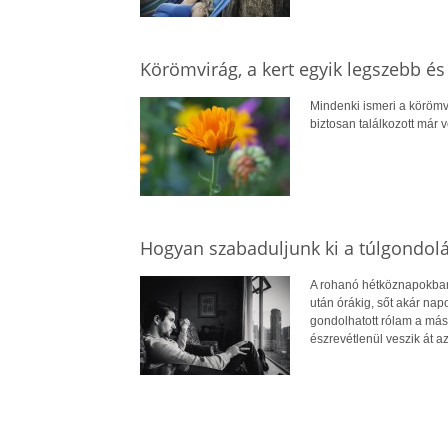
Körömvirág, a kert egyik legszebb é
Mindenki ismeri a körömv
biztosan találkozott már 
Hogyan szabaduljunk ki a túlgondol
A rohanó hétköznapokban 
után órákig, sőt akár na
gondolhatott rólam a más
észrevétlenül veszik át az 