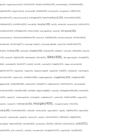
kikapcsolódás(106),
gés(25),
kiegyensúlyozott(26),
kihívás(43),
kimerültség(31),
kirándulás(84),
sgyerek(45),
kisgyermek(34),
kismama(38),
kitartás(50),
kockázat(34),
kocogás(24),
koffein(76),
kommunikáció(124),
koncentráció(94),
leszterin(76),
koleszterinszint(24),
kollagén(54),
konyha(149),
nditerem(51),
konfliktus(52),
kontroll(28),
kór(25),
kórház(29),
kórokozó(24),
kortizol(41),
könyv(106),
környezet(116),
zmetikum(40),
köhögés(40),
könyvajánló(24),
köret(30),
nyezetbarát(31),
környezetvédelem(78),
köröm(27),
kötődés(49),
következmény(33),
közérzet(43),
lekedés(26),
közösség(71),
közösségi média(27),
közösségi oldal(38),
kreatív(34),
kreativitás(79),
kritika(139),
kutatás(144),
kutya(100),
ém(62),
kultúra(36),
külföld(27),
kütyü(33),
lakás(65),
látás(34),
lélek(408),
z(42),
lazac(24),
légzés(49),
lehetőség(25),
lekvár(41),
lelki egészség(32),
levegő(42),
él(28),
Levendula(32),
leves(47),
lista(32),
liszt(36),
macska(33),
magány(42),
magas vérnyomás(28),
gnézium(70),
magvak(25),
magyar(25),
Magyarország(28),
magzat(25),
máj(60),
mandula(33),
marketing(31),
megelőzés(163),
sszázs(45),
medence(24),
meditáció(89),
megbetegedés(24),
megfázás(89),
glepetés(28),
megoldás(89),
melatonin(29),
meleg(74),
mellékhatás(24),
memória(72),
mennyiség(26),
nstruáció(50),
mentális(48),
mentális egészség(85),
menü(28),
méregtelenítés(48),
mese(40),
z(92),
migrén(27),
mindennapok(34),
minőség(33),
mobiltelefon(27),
modern(24),
módszer(68),
mogyoró(31),
mozgás(405),
motiváció(143),
sás(31),
mosoly(27),
mozgásforma(25),
mozi(42),
nka(182),
munkahely(92),
műtét(38),
művészet(29),
nagyszülő(27),
nap(35),
napfény(54),
napirend(35),
pozás(37),
napsütés(38),
naptej(32),
narancs(27),
nasi(31),
nassolás(41),
nátha(44),
negatív(50),
nyár(201),
nő(106),
növény(112),
hézség(36),
népszerű(42),
nevelés(83),
nevetés(30),
nők(42),
nyugalom(102),
aralás(90),
nyári szünet(27),
nyelv(26),
nyomelem(33),
nyugtató(29),
nyújtás(45),