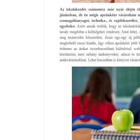
Az iskolakezdés számomra már nyár elején el
júniusban, de én mégis apránként vásároltam me
csomagolóanyagot, technika-, és rajzfelszerelést,
egyebeke
t. Azért annak örülök, hogy az iskolatáskát
tavaly megdobta a költségeket rendesen. Amit lehet,
meg testnevelés felszerelést, őszre egy-egy új pól
megterhelő ennyi kiadás, úgy vélem apránként jobb b
érdemes az árakat összehasonlítani különböző web
körülnézni, mert néhány tankönyveket, atlaszt és k
antikváriumokban. Lehet használtan is könyvet vásárol