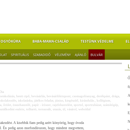
FOGYÓKÚRA
BABA-MAMA-CSALÁD
TESTÜNK VÉDELME
EL
OLAT
SPIRITUÁLIS
SZABADIDŐ
VÉLEMÉNY
AJÁNLÓ
BULVÁR
Ő
f
Dia
A
beiskolázás
,
benti cipő
,
bevásárlás
,
bevásárlóközpont
,
csomagolóanyag
,
derékpánt
,
drága
,
iskolakezdés
,
iskolatáska
,
játékos feladat
,
június
,
kiegészítő
,
kirándulás.
,
kollégium
,
k
a
,
őrület
,
összehasonlít
,
papír - írószer
,
rajzfelszerelést
,
sportol
,
sportruházat
,
számítógép
,
isztálkodási eszköz
,
tolltartó
,
tornazsák
,
utazás
,
ül
,
vásárol
,
weboldal
E
N
lakezdést. A kisebbik fiam pedig azért könyörög, hogy óvoda
kkal. Én pedig azon morfondírozom, hogy mindent megvettem,