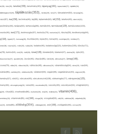
tápanyag(181),
tanulás(159),
ár(36),
tánc(26),
tanulmány(40),
tapasztalat(27),
táplálék(34),
táplálkozás(353),
lálékkiegészítő(25),
tárolás(29),
társ(27),
társadalom(50),
társaság(31),
tea(158),
tél(153),
vasz(87),
technika(46),
tej(88),
tejtermék(60),
telefon(49),
televízió(31),
terápia(92),
terhesség(96),
természet(129),
természetes(103),
ljesítmény(46),
termék(44),
test(171),
testmozgás(97),
rvezés(46),
testsúly(79),
testtartás(27),
tészta(39),
tevékenység(44),
pp(118),
tippek(27),
tisztaság(35),
tisztítás(44),
tojás(91),
torna(43),
torokfájás(32),
törődés(27),
tudatosság(115),
tudomány(106),
ténet(38),
trauma(31),
trükk(25),
tudás(30),
tudatos(46),
túlsúly(71),
tünet(139),
ra(78),
turmix(64),
túró(29),
tüdő(28),
tünetek(64),
türelem(47),
uborka(26),
újév(42),
ünnep(148),
ahasznosítás(37),
újszülött(26),
úszás(46),
Utazás(85),
Üdítő(26),
ülőmunka(27),
csora(79),
válás(24),
választás(29),
változás(48),
változatos(24),
várandósság(54),
város(24),
vas(64),
sárlás(85),
vashiány(31),
védekezés(28),
védelem(59),
vegán(48),
vegetáriánus(43),
vegyszer(28),
vércukorszint(108),
vérnyomás(125),
lemény(57),
vér(41),
vércukor(49),
vérkeringés(77),
rseny(46),
vérszegénység(34),
vese(46),
veszekedés(29),
veszély(45),
veszélyes(54),
világháló(41),
vitamin(406),
ág(34),
vírus(82),
viselkedés(86),
viszketés(30),
vita(34),
vitalitás(31),
víz(184),
aminhiány(33),
vitaminok(85),
vizsga(26),
vizsgálat(59),
zab(34),
zabkása(36),
zabpehely(36),
zöldség(304),
zsír(166),
ar(24),
zene(85),
zöldségek(32),
zsírégetés(46),
zsírsav(25)