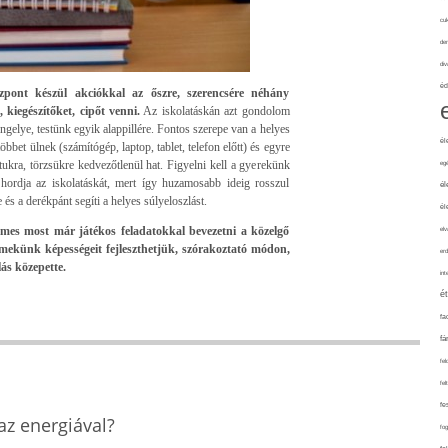
cuk
de
div
éd
zpont készül akciókkal az őszre, szerencsére néhány
 kiegészítőket, cipőt venni.
Az iskolatáskán azt gondolom
ngelye, testünk egyik alappillére. Fontos szerepe van a helyes
él
öbbet ülnek (számítógép, laptop, tablet, telefon előtt) és egyre
ukra, törzsükre kedvezőtlenül hat. Figyelni kell a gyerekünk
eg
 hordja az iskolatáskát, mert így huzamosabb ideig rosszul
él
 és a derékpánt segíti a helyes súlyeloszlást.
él
mes most már játékos feladatokkal bevezetni a közelgő
elv
ermekünk képességeit fejleszthetjük, szórakoztató módon,
erd
ás közepette.
int
é
fa
fá
fel
fel
fe
z energiával?
fo