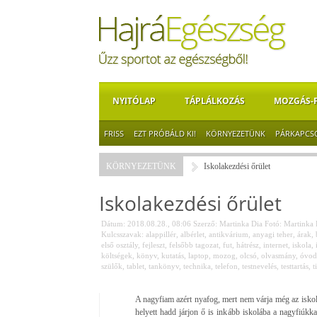
NYITÓLAP
TÁPLÁLKOZÁS
MOZGÁS-
FRISS
EZT PRÓBÁLD KI!
KÖRNYEZETÜNK
PÁRKAPCS
KÖRNYEZETÜNK
Iskolakezdési őrület
Iskolakezdési őrület
Dátum: 2018.08.28., 08:06
Szerző:
Martinka Dia
Fotó:
Martinka 
Kulcsszavak:
alappillér
,
albérlet
,
antikvárium
,
anyagi teher
,
árak
,
első osztály
,
fejleszt
,
felsőbb tagozat
,
fut
,
hátrész
,
internet
,
iskola
,
költségek
,
könyv
,
kutatás
,
laptop
,
mozog
,
olcsó
,
olvasmány
,
óvod
szülők
,
tablet
,
tankönyv
,
technika
,
telefon
,
testnevelés
,
testtartás
,
t
A nagyfiam azért nyafog, mert nem várja még az isko
helyett hadd járjon ő is inkább iskolába a nagyfiú