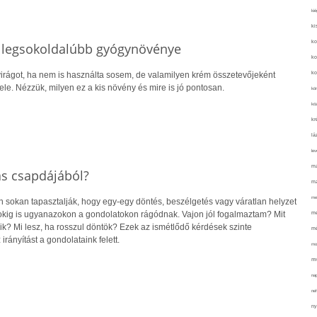
kié
ki
ko
s legsokoldalúbb gyógynövénye
ko
ko
irágot, ha nem is használta sosem, de valamilyen krém összetevőjeként
vele. Nézzük, milyen ez a kis növény és mire is jó pontosan.
kör
köz
kr
lá
lev
ma
ás csapdájából?
ma
me
sokan tapasztalják, hogy egy-egy döntés, beszélgetés vagy váratlan helyzet
pokig is ugyanazokon a gondolatokon rágódnak. Vajon jól fogalmaztam? Mit
me
ik? Mi lesz, ha rosszul döntök? Ezek az ismétlődő kérdések szinte
mé
irányítást a gondolataink felett.
mo
mu
na
ne
ny