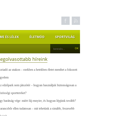
ME ÉS LÉLEK
ÉLETMÓD
SPORTVILÁG
Legolvasottabb híreink
zriadó az utakon – ezekben a hetekben életet menthet a fokozott
igyelem
z edzőpark nem játszótér – hogyan használjuk biztonságosan a
özösségi sporttereket?
gy barátság vége: miért fáj ennyire, és hogyan lépjünk tovább?
arancsbőr ellen tudatosan – mit tehetünk a simább, feszesebb