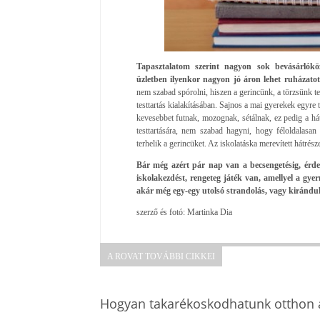
Tapasztalatom szerint nagyon sok bevásárlókö
üzletben ilyenkor nagyon jó áron lehet ruházatot,
nem szabad spórolni, hiszen a gerincünk, a törzsünk te
testtartás kialakításában. Sajnos a mai gyerekek egyre t
kevesebbet futnak, mozognak, sétálnak, ez pedig a hát
testtartására, nem szabad hagyni, hogy féloldalasan
terhelik a gerincüket. Az iskolatáska merevített hátrésze
Bár még azért pár nap van a becsengetésig, érde
iskolakezdést, rengeteg játék van, amellyel a gy
akár még egy-egy utolsó strandolás, vagy kirándul
szerző és fotó: Martinka Dia
A ROVAT TOVÁBBI CIKKEI
Hogyan takarékoskodhatunk otthon a