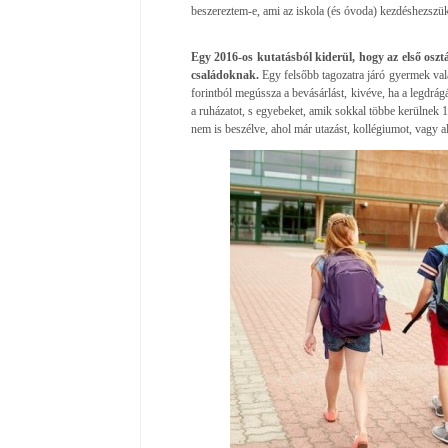
beszereztem-e, ami az iskola (és óvoda) kezdéshezszük
Egy 2016-os kutatásból kiderül, hogy az első oszt
családoknak.
Egy felsőbb tagozatra járó gyermek vala
forintból megússza a bevásárlást, kivéve, ha a legdrá
a ruházatot, s egyebeket, amik sokkal többe kerülnek 15
nem is beszélve, ahol már utazást, kollégiumot, vagy albé