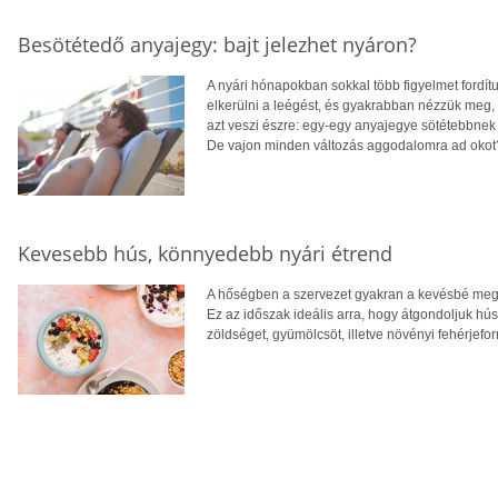
Besötétedő anyajegy: bajt jelezhet nyáron?
A nyári hónapokban sokkal több figyelmet fordít
elkerülni a leégést, és gyakrabban nézzük meg,
azt veszi észre: egy-egy anyajegye sötétebbnek 
De vajon minden változás aggodalomra ad okot
Kevesebb hús, könnyedebb nyári étrend
A hőségben a szervezet gyakran a kevésbé megte
Ez az időszak ideális arra, hogy átgondoljuk hú
zöldséget, gyümölcsöt, illetve növényi fehérjefo