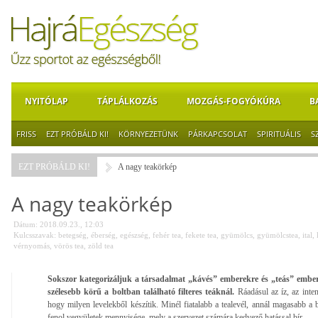
NYITÓLAP
TÁPLÁLKOZÁS
MOZGÁS-FOGYÓKÚRA
B
FRISS
EZT PRÓBÁLD KI!
KÖRNYEZETÜNK
PÁRKAPCSOLAT
SPIRITUÁLIS
S
EZT PRÓBÁLD KI!
A nagy teakörkép
A nagy teakörkép
Dátum: 2018.09.23., 12:03
Kulcsszavak:
betegség
,
éberség
,
egészség
,
fehér tea
,
fekete tea
,
gyümölcs
,
gyümölcstea
,
ital
,
vérnyomás
,
vörös tea
,
zöld tea
Sokszor kategorizáljuk a társadalmat „kávés” emberekre és „teás” embere
szélesebb körű a boltban található filteres teáknál.
Ráadásul az íz, az inten
hogy milyen levelekből készítik. Minél fiatalabb a tealevél, annál magasabb a 
fenol vegyületek mennyisége, mely a szervezet számára kedvező hatással bír.