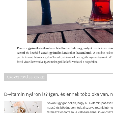
Persze a gyümölcsteákról sem feledkezhetünk meg, melyek íze és intenzit
szemű és kevésbé aszalt gyümölcsdarabokat használunk
. A rooibos teá
percig áztatni, hiszen a gyümölcsnek, virágoknak, és egyéb ínyencségeknek idő 
forró vízzel keveredve igazi melengető koktélt varázsol a bögrénkbe.
A ROVAT TOVÁBBI CIKKEI
D-vitamin nyáron is? Igen, és ennek több oka van,
Sokan úgy gondolják, hogy a D-vitamin pótlására
napsütés bőségesen fedezi szervezetünk igényei
természetes forrása, a valóság ennél jóval öss