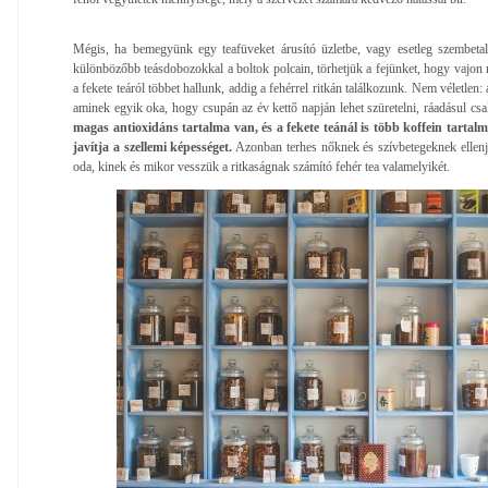
Mégis, ha bemegyünk egy teafüveket árusító üzletbe, vagy esetleg szembeta
különbözőbb teásdobozokkal a boltok polcain, törhetjük a fejünket, hogy vajon 
a fekete teáról többet hallunk, addig a fehérrel ritkán találkozunk. Nem véletlen: 
aminek egyik oka, hogy csupán az év kettő napján lehet szüretelni, ráadásul csa
magas antioxidáns tartalma van, és a fekete teánál is több koffein tartalm
javítja a szellemi képességet.
Azonban terhes nőknek és szívbetegeknek ellenjav
oda, kinek és mikor vesszük a ritkaságnak számító fehér tea valamelyikét.