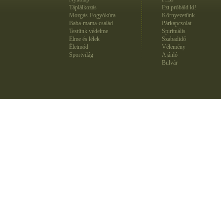
Táplálkozás
Ezt próbáld ki!
Mozgás-Fogyókúra
Környezetünk
Baba-mama-család
Párkapcsolat
Testünk védelme
Spirituális
Elme és lélek
Szabadidő
Életmód
Vélemény
Sportvilág
Ajánló
Bulvár