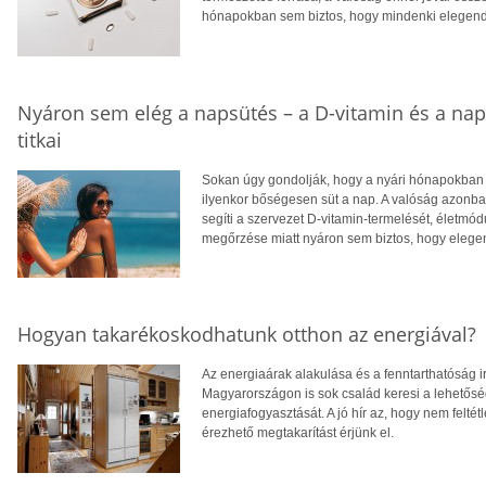
hónapokban sem biztos, hogy mindenki elegendő
Nyáron sem elég a napsütés – a D-vitamin és a na
titkai
Sokan úgy gondolják, hogy a nyári hónapokban f
ilyenkor bőségesen süt a nap. A valóság azonba
segíti a szervezet D-vitamin-termelését, életm
megőrzése miatt nyáron sem biztos, hogy eleg
Hogyan takarékoskodhatunk otthon az energiával?
Az energiaárak alakulása és a fenntarthatóság i
Magyarországon is sok család keresi a lehetősé
energiafogyasztását. A jó hír az, hogy nem feltétl
érezhető megtakarítást érjünk el.