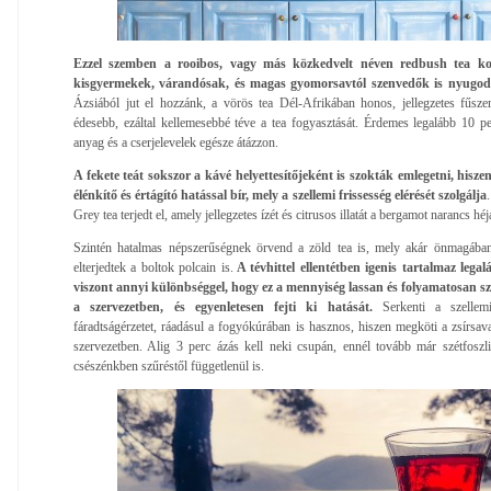
Ezzel szemben a rooibos, vagy más közkedvelt néven redbush tea kof
kisgyermekek, várandósak, és magas gyomorsavtól szenvedők is nyugod
Ázsiából jut el hozzánk, a vörös tea Dél-Afrikában honos, jellegzetes fűszer
édesebb, ezáltal kellemesebbé téve a tea fogyasztását. Érdemes legalább 10 p
anyag és a cserjelevelek egésze átázzon.
A fekete teát sokszor a kávé helyettesítőjeként is szokták emlegetni, his
élénkítő és értágító hatással bír, mely a szellemi frissesség elérését szolgálja
Grey tea terjedt el, amely jellegzetes ízét és citrusos illatát a bergamot narancs héj
Szintén hatalmas népszerűségnek örvend a zöld tea is, mely akár önmagában, 
elterjedtek a boltok polcain is.
A tévhittel ellentétben igenis tartalmaz lega
viszont annyi különbséggel, hogy ez a mennyiség lassan és folyamatosan sz
a szervezetben, és egyenletesen fejti ki hatását.
Serkenti a szellemi 
fáradtságérzetet, ráadásul a fogyókúrában is hasznos, hiszen megköti a zsírsav
szervezetben. Alig 3 perc ázás kell neki csupán, ennél tovább már szétfoszl
csészénkben szűréstől függetlenül is.