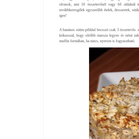
olvasok, ami 10 összetevőnél vagy fél oldalnál 
továbbkeresgélek egyszerűbb ételek, desszertek, süti
igen!
A banános sütim például becsszó csak 3 összetevős: 
kókusszal, hogy sűrűbb massza legyen és némi zab
muffin formában, ha nincs, nyersen is fogyasztható.