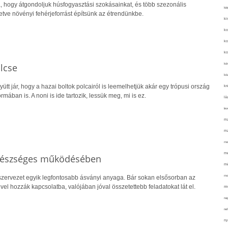
a, hogy átgondoljuk húsfogyasztási szokásainkat, és több szezonális
kié
letve növényi fehérjeforrást építsünk az étrendünkbe.
ki
ko
ko
ko
kör
lcse
köz
gyütt jár, hogy a hazai boltok polcairól is leemelhetjük akár egy trópusi ország
kr
mában is. A noni is ide tartozik, lessük meg, mi is ez.
lá
lev
ma
ma
me
me
egészséges működésében
mé
mo
zervezet egyik legfontosabb ásványi anyaga. Bár sokan elsősorban az
l hozzák kapcsolatba, valójában jóval összetettebb feladatokat lát el.
mu
na
ne
ny