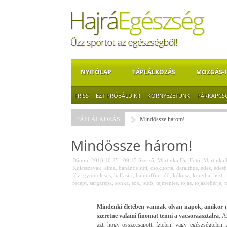
NYITÓLAP
TÁPLÁLKOZÁS
MOZGÁS-
FRISS
EZT PRÓBÁLD KI!
KÖRNYEZETÜNK
PÁRKAPCS
TÁPLÁLKOZÁS
Mindössze három!
Mindössze három!
Dátum: 2018.10.25., 09:15
Szerző:
Martinka Dia
Fotó:
Martinka 
Kulcsszavak:
alma
,
banános süti
,
csokitorta
,
darálthús
,
édes
,
édes
főz
,
gyümölcsös
,
halfasírt
,
halmuffin
,
idő
,
kókusz
,
konyha
,
liszt
,
recept
,
sárgarépa
,
sonka
,
sós.
,
sütő
,
tejmentes
,
tojás
,
tojásfehérje
,
t
Mindenki életében vannak olyan napok, amikor ni
szeretne valami finomat tenni a vacsoraasztalra
. A
azt, hogy összecsapott, íztelen, vagy egészségtelen