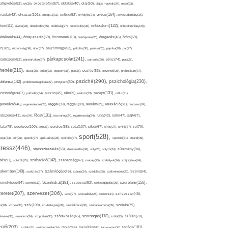
afigyelés(52),
ok(36),
okostelefon(57),
oktatás(40),
olaj(50),
olajos magvak(34),
olcsó(33),
olvasás(101),
orvos(164),
ívaolaj(42),
omega-3(31),
online(52),
orrfolyás(24),
orvostudomány(26),
thon(111),
önbizalom(122),
óvoda(26),
öltözködés(35),
önállóság(27),
önbecsülés(36),
önbizalomhiány(28),
önismeret(113),
értékelés(44),
önfejlesztés(59),
önkifejezés(26),
öregedés(46),
öröm(69),
z(109),
őszinteség(34),
ötlet(37),
pajzsmirigy(53),
pakolás(30),
panasz(25),
paprika(28),
pár(27),
párkapcsolat(241),
radicsom(52),
páratartalom(27),
pattanás(30),
pénz(74),
piac(27),
ihenés(210),
pizza(25),
pollen(32),
popcorn(35),
por(26),
pozitív(83),
prevenció(25),
probiotikum(37),
psziché(290),
pszichológia(230),
obléma(142),
problémamegoldás(27),
program(60),
recept(131),
zichológus(67),
puffadás(34),
pulzus(45),
rák(69),
reakció(33),
reflux(31),
generáció(46),
regenerálódás(28),
reggel(39),
reggeli(89),
reklám(39),
relaxáció(81),
rendszer(24),
Rost(131),
ndszeres(41),
rizs(34),
rozmaring(24),
rugalmasság(24),
ruha(42),
rutin(47),
sajt(67),
segítség(100),
séta(107),
láta(78),
sejt(27),
sérülés(58),
siker(67),
sírás(27),
smink(37),
só(70),
sport(528),
ozat(33),
sör(26),
spenót(27),
spiritualitás(28),
spórolás(37),
sportoló(31),
strand(35),
tressz(446),
sütemény(94),
stresszkezelés(53),
stresszoldás(34),
súly(25),
súlyzó(24),
szabadidő(142),
tés(91),
sütőtök(25),
szabadság(47),
szabály(25),
szabályok(24),
szájhigiénia(24),
akember(140),
szakítás(27),
Számítógép(46),
száraz(24),
szédülés(35),
székrekedés(25),
Szem(54),
Szénhidrát(181),
emélyiség(94),
szerelem(156),
szemét(32),
szépség(52),
szépségápolás(26),
szervezet(306),
zeretet(207),
szex(27),
szexualitás(25),
szezon(34),
szilveszter(48),
szív(109),
n(28),
színek(36),
szívbetegség(32),
szocializáció(30),
szódabikarbóna(35),
szokás(79),
szorongás(178),
okások(33),
szolárium(24),
szoptatás(33),
szórakozás(45),
szőlő(25),
szülés(70),
zülő(203),
tanács(161),
szülők(25),
szűrővizsgálat(34),
tablet(44),
takarítás(50),
támogatás(36),