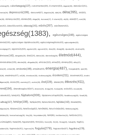
cukorbetegség(137),
orbeteg(25),
cukormentes(69),
D-vitamin(53),
daganat(36),
dekoráció(41),
diéta(395),
depresszió(199),
mencia(34),
desszert(67),
diagnózis(28),
diák(24),
dió(50),
dohányzás(92),
at(38),
döntés(58),
drága(26),
duzzanat(27),
E-vitamin(25),
eb(26),
ebéd(57),
ecet(38),
edzés(267),
édesség(141),
es(42),
édesítőszer(43),
edzőterem(42),
egészség(1383),
egészséges(246),
egészséges
etmód(100),
egészséges táplálkozás(45),
egészségmegőrzés(43),
egészségtelen(32),
észségügy(27),
egyensúly(63),
egyetem(30),
egyszerű(31),
éhes(30),
éhség(38),
éjszaka(33),
ekcéma(26),
életmód(444),
elmiszer(142),
élet(114),
elengedés(29),
életkor(30),
életminőség(30),
etmódváltás(109),
elhízás(110),
elme(93),
életvitel(28),
elfogadás(30),
élmény(55),
előny(37),
energia(487),
emésztés(166),
árás(32),
ember(38),
empátia(43),
Energiaital(29),
eper(30),
érzelem(211),
ő(36),
eredmény(47),
erő(36),
érrendszer(36),
érzékenység(36),
érzelmek(42),
érzelmi
étkezés(411),
étel(228),
elligencia(28),
érzés(39),
esemény(27),
eszköz(28),
ételek(39),
trend(194),
evés(92),
étrendkiegészítő(47),
étterem(24),
étvágy(34),
Európa(28),
évszak(28),
fájdalom(308),
cebook(42),
fahéj(43),
fájdalomcsillapító(39),
fáradékonyság(30),
fáradt(28),
fehérje(198),
radtság(117),
fejfájás(93),
fejlődés(142),
fejlesztés(44),
feladat(46),
félelem(115),
dolgozás(24),
felelősség(62),
felnőtt(66),
felszívódás(56),
féltékenység(26),
fertőzés(101),
töltődés(29),
fenntarthatóság(29),
fény(36),
fényvédelem(28),
férfi(86),
fertőtlenítés(31),
film(111),
szültség(82),
fiatal(39),
figyelem(69),
finom(26),
fitt(34),
fittség(34),
fizikai(25),
fog(51),
fogyás(279),
fogyókúra(178),
gadalom(25),
fogmosás(41),
fogorvos(24),
fogyasztás(67),