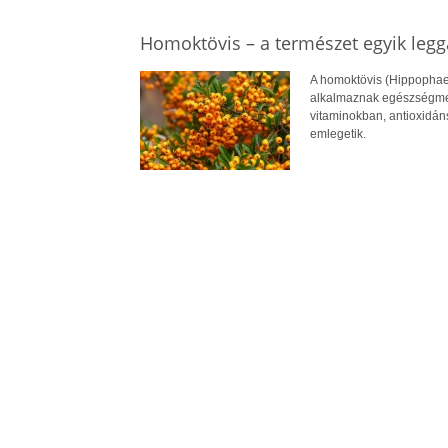
Homoktövis – a természet egyik leg
A homoktövis (Hippophae
alkalmaznak egészségmeg
vitaminokban, antioxidán
emlegetik.