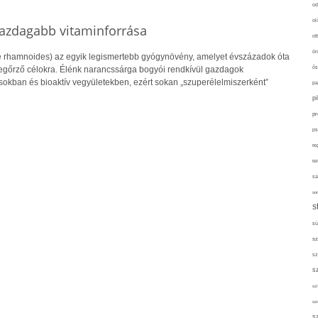
od
ol
gazdagabb vitaminforrása
ot
ön
 rhamnoides) az egyik legismertebb gyógynövény, amelyet évszázadok óta
ős
őrző célokra. Élénk narancssárga bogyói rendkívül gazdagok
sokban és bioaktív vegyületekben, ezért sokan „szuperélelmiszerként”
pa
p
pr
ps
re
re
sa
sor
s
sü
sz
sz
s
szí
sz
s