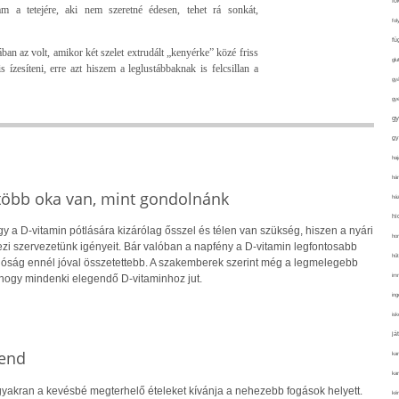
fo
m a tetejére, aki nem szeretné édesen, tehet rá sonkát,
fol
fü
an az volt, amikor két szelet extrudált „kenyérke” közé friss
glu
 ízesíteni, erre azt hiszem a leglustábbaknak is felcsillan a
gy
gy
gy
gy
haj
hán
 több oka van, mint gondolnánk
ház
hi
 a D-vitamin pótlására kizárólag ősszel és télen van szükség, hiszen a nyári
ho
i szervezetünk igényeit. Bár valóban a napfény a D-vitamin legfontosabb
hűt
alóság ennél jóval összetettebb. A szakemberek szerint még a legmelegebb
im
hogy mindenki elegendő D-vitaminhoz jut.
ing
isk
já
rend
ka
kar
yakran a kevésbé megterhelő ételeket kívánja a nehezebb fogások helyett.
kér