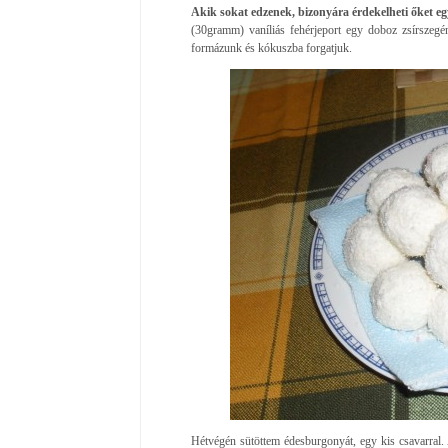
Akik sokat edzenek, bizonyára érdekelheti őket egy
(30gramm) vaníliás fehérjeport egy doboz zsírszeg
formázunk és kókuszba forgatjuk.
Hétvégén sütöttem édesburgonyát, egy kis csavarral