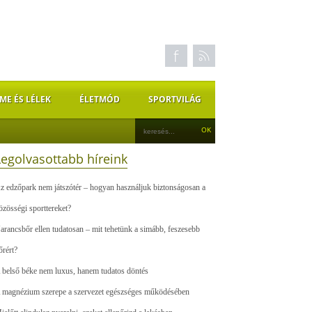
ME ÉS LÉLEK
ÉLETMÓD
SPORTVILÁG
Legolvasottabb híreink
z edzőpark nem játszótér – hogyan használjuk biztonságosan a
özösségi sporttereket?
arancsbőr ellen tudatosan – mit tehetünk a simább, feszesebb
őrért?
 belső béke nem luxus, hanem tudatos döntés
 magnézium szerepe a szervezet egészséges működésében