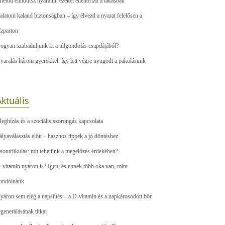
ielőtt elindulsz nyaralni, ezeket ellenőrizd a lakásban
alatoni kaland biztonságban – így élvezd a nyarat felelősen a
ízparton
ogyan szabaduljunk ki a túlgondolás csapdájából?
yaralás három gyerekkel: így lett végre nyugodt a pakolásunk
ktuális
eghízás és a szociális szorongás kapcsolata
ályaválasztás előtt – hasznos tippek a jó döntéshez
sontritkulás: mit tehetünk a megelőzés érdekében?
-vitamin nyáron is? Igen, és ennek több oka van, mint
ondolnánk
yáron sem elég a napsütés – a D-vitamin és a napkárosodott bőr
egenerálásának titkai