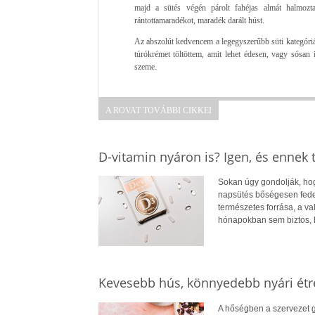
majd a sütés végén párolt fahéjas almát halmozta
rántottamaradékot, maradék darált húst.
Az abszolút kedvencem a legegyszerűbb süti kategóriáb
túrókrémet töltöttem, amit lehet édesen, vagy sósan is
szeme.
A ROVAT TOVÁBBI CIKKEI
D-vitamin nyáron is? Igen, és ennek
Sokan úgy gondolják, hogy
napsütés bőségesen fedez
természetes forrása, a v
hónapokban sem biztos, 
Kevesebb hús, könnyedebb nyári ét
A hőségben a szervezet g