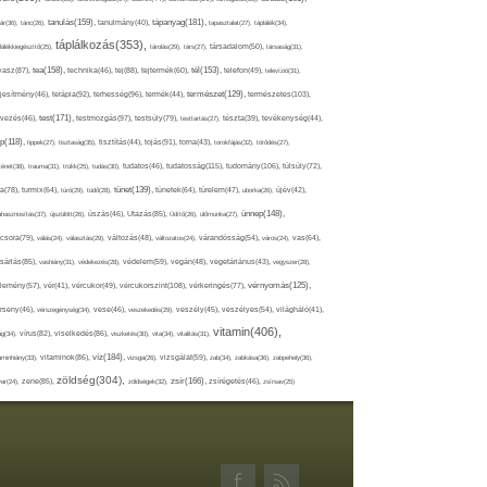
tápanyag(181),
tanulás(159),
ár(36),
tánc(26),
tanulmány(40),
tapasztalat(27),
táplálék(34),
táplálkozás(353),
lálékkiegészítő(25),
tárolás(29),
társ(27),
társadalom(50),
társaság(31),
tea(158),
tél(153),
vasz(87),
technika(46),
tej(88),
tejtermék(60),
telefon(49),
televízió(31),
terápia(92),
terhesség(96),
természet(129),
természetes(103),
ljesítmény(46),
termék(44),
test(171),
testmozgás(97),
rvezés(46),
testsúly(79),
testtartás(27),
tészta(39),
tevékenység(44),
pp(118),
tippek(27),
tisztaság(35),
tisztítás(44),
tojás(91),
torna(43),
torokfájás(32),
törődés(27),
tudatosság(115),
tudomány(106),
ténet(38),
trauma(31),
trükk(25),
tudás(30),
tudatos(46),
túlsúly(72),
tünet(139),
ra(78),
turmix(64),
túró(29),
tüdő(28),
tünetek(64),
türelem(47),
uborka(26),
újév(42),
ünnep(148),
ahasznosítás(37),
újszülött(26),
úszás(46),
Utazás(85),
Üdítő(26),
ülőmunka(27),
csora(79),
válás(24),
választás(29),
változás(48),
változatos(24),
várandósság(54),
város(24),
vas(64),
sárlás(85),
vashiány(31),
védekezés(28),
védelem(59),
vegán(48),
vegetáriánus(43),
vegyszer(28),
vércukorszint(108),
vérnyomás(125),
lemény(57),
vér(41),
vércukor(49),
vérkeringés(77),
rseny(46),
vérszegénység(34),
vese(46),
veszekedés(29),
veszély(45),
veszélyes(54),
világháló(41),
vitamin(406),
ág(34),
vírus(82),
viselkedés(86),
viszketés(30),
vita(34),
vitalitás(31),
víz(184),
aminhiány(33),
vitaminok(86),
vizsga(26),
vizsgálat(59),
zab(34),
zabkása(36),
zabpehely(36),
zöldség(304),
zsír(166),
ar(24),
zene(85),
zöldségek(32),
zsírégetés(46),
zsírsav(25)