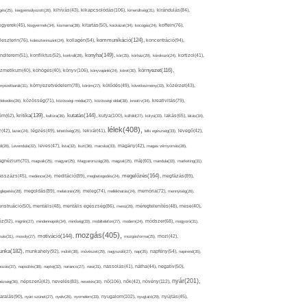
kikapcsolódás(106),
gés(25),
kiegyensúlyozott(26),
kihívás(43),
kimerültség(31),
kirándulás(84),
sgyerek(45),
kisgyermek(34),
kismama(38),
kitartás(50),
kockázat(34),
kocogás(24),
koffein(76),
kommunikáció(124),
koncentráció(94),
leszterin(76),
koleszterinszint(24),
kollagén(54),
konyha(149),
nditerem(51),
konfliktus(52),
kontroll(28),
kór(25),
kórház(29),
kórokozó(24),
kortizol(41),
könyv(106),
környezet(116),
zmetikum(40),
köhögés(40),
könyvajánló(24),
köret(30),
nyezetbarát(31),
környezetvédelem(78),
köröm(27),
kötődés(49),
következmény(33),
közérzet(43),
lekedés(26),
közösség(71),
közösségi média(27),
közösségi oldal(38),
kreatív(34),
kreativitás(79),
kritika(139),
kutatás(144),
kutya(100),
ém(62),
kultúra(36),
külföld(27),
kütyü(33),
lakás(65),
látás(34),
lélek(408),
z(42),
lazac(24),
légzés(49),
lehetőség(25),
lekvár(41),
lelki egészség(33),
levegő(42),
él(28),
Levendula(32),
leves(47),
lista(32),
liszt(36),
macska(33),
magány(42),
magas vérnyomás(28),
gnézium(70),
magvak(25),
magyar(25),
Magyarország(28),
magzat(25),
máj(60),
mandula(33),
marketing(31),
megelőzés(164),
sszázs(45),
medence(24),
meditáció(89),
megbetegedés(24),
megfázás(89),
glepetés(28),
megoldás(89),
melatonin(29),
meleg(74),
mellékhatás(24),
memória(72),
mennyiség(26),
nstruáció(50),
mentális(48),
mentális egészség(86),
menü(28),
méregtelenítés(48),
mese(40),
z(92),
migrén(27),
mindennapok(34),
minőség(33),
mobiltelefon(27),
modern(24),
módszer(68),
mogyoró(31),
mozgás(405),
motiváció(144),
sás(31),
mosoly(27),
mozgásforma(25),
mozi(42),
nka(182),
munkahely(92),
műtét(38),
művészet(29),
nagyszülő(27),
nap(35),
napfény(54),
napirend(35),
pozás(37),
napsütés(38),
naptej(32),
narancs(27),
nasi(31),
nassolás(41),
nátha(44),
negatív(50),
nyár(201),
nő(106),
növény(112),
hézség(36),
népszerű(42),
nevelés(83),
nevetés(30),
nők(42),
nyugalom(102),
aralás(90),
nyári szünet(27),
nyelv(26),
nyomelem(33),
nyugtató(29),
nyújtás(45),