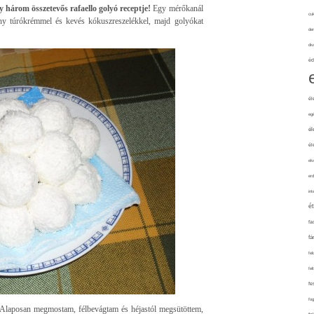
 három összetevős rafaello golyó receptje!
Egy mérőkanál
cuk
ény túrókrémmel és kevés kókuszreszelékkel, majd golyókat
de
div
éd
él
eg
él
él
elv
erd
int
é
fa
fá
fel
fel
fe
fo
. Alaposan megmostam, félbevágtam és héjastól megsütöttem,