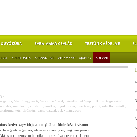
FOGYÓKÚRA
BABA-MAMA-CSALÁD
TESTÜNK VÉDELME
EL
OLAT
SPIRITUÁLIS
SZABADIDŐ
VÉLEMÉNY
AJÁNLÓ
BULVÁR
A
k
Dia
N
burgonya
,
édesítő
,
egyszerű
,
étcsokoládé
,
étel
,
extrudált
,
fehérjepor
,
finom
,
fogyasztani
,
maradék
,
mérőkanál
,
mindenki
,
muffin
,
napok
,
olcsó
,
összetevő
,
párolt
,
rafaello
,
rántotta
,
b
ortaforma
,
totu
,
túrókrém
,
vacsoraasztal
,
vaj
,
villámgyors
A
ncs kedve vagy ideje a konyhában főzőcskézni, viszont
A
z, ha egy étel egyszerű, olcsó és villámgyors, még nem jelenti
. Aki ismer, bizony tudja rólam, hogy olyan receptet el sem