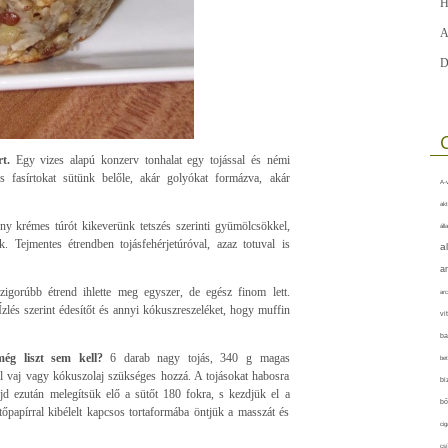
H
A
D
t.
Egy vizes alapú konzerv tonhalat egy tojással és némi
és fasírtokat sütünk belőle, akár golyókat formázva, akár
A-v
akt
ény krémes túrót kikeverünk tetszés szerinti gyümölcsökkel,
áll
. Tejmentes étrendben tojásfehérjetúróval, azaz totuval is
a
a
zigorúbb étrend ihlette meg egyszer, de egész finom lett.
arc
zlés szerint édesítőt és annyi kókuszreszeléket, hogy muffin
vi
ba
ég liszt sem kell?
6 darab nagy tojás, 340 g magas
bet
l vaj vagy kókuszolaj szükséges hozzá. A tojásokat habosra
bi
jd ezután melegítsük elő a sütőt 180 fokra, s kezdjük el a
bő
tőpapírral kibélelt kapcsos tortaformába öntjük a masszát és
cig
csí