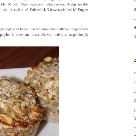
M
több. Minek. Majd legfeljebb alkalmakkor. Addig inkább
B
k után, és találok is! Érdekelnek 3 összetevős ételek? Engem
v
H
egy nagy érett banánt összenyomkodtam villával, megszórtam
pelyhet is kevertem hozzá. Ha van kedvünk, megsüthetjük
N
A
M
P
C
D
g
N
r