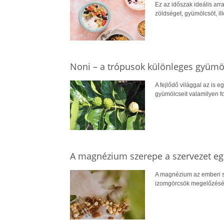
Ez az időszak ideális arr
zöldséget, gyümölcsöt, il
Noni – a trópusok különleges gyümö
A fejlődő világgal az is e
gyümölcseit valamilyen for
A magnézium szerepe a szervezet 
A magnézium az emberi s
izomgörcsök megelőzéséve