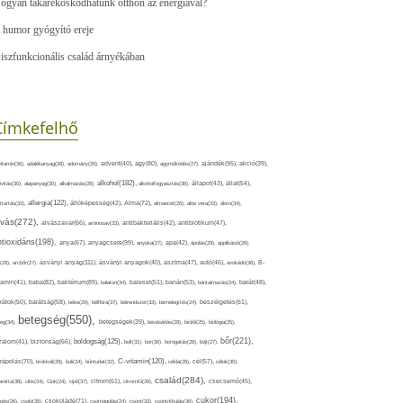
ogyan takarékoskodhatunk otthon az energiával?
 humor gyógyító ereje
iszfunkcionális család árnyékában
Címkefelhő
ajándék(95),
itamin(36),
adalékanyag(28),
adomány(26),
advent(40),
agy(80),
agyműködés(27),
akció(39),
alkohol(182),
ivitás(30),
alapanyag(30),
alkalmazás(28),
alkoholfogyasztás(36),
állapot(43),
állat(54),
allergia(122),
attartás(33),
állóképesség(42),
Alma(72),
almaecet(26),
aloe vera(33),
álom(34),
lvás(272),
alvászavar(66),
aminosav(33),
antibakteriális(42),
antibiotikum(47),
ntioxidáns(198),
anyagcsere(99),
anya(67),
anyuka(27),
apa(42),
ápolás(29),
applikáció(26),
ásványi anyag(111),
(29),
arcbőr(27),
ásványi anyagok(40),
asztma(47),
autó(46),
avokádó(36),
B-
tamin(41),
baba(82),
baktérium(89),
balaton(34),
baleset(51),
banán(53),
bántalmazás(24),
barát(48),
rátok(50),
barátság(58),
béke(29),
bélflóra(37),
bélrendszer(33),
bemelegítés(24),
beszélgetés(61),
betegség(550),
eg(34),
betegségek(39),
bevásárlás(28),
bicikli(25),
biológia(25),
bőr(221),
boldogság(125),
zalom(41),
biztonság(66),
bolt(31),
bor(36),
borogatás(28),
böjt(27),
C-vitamin(120),
rápolás(70),
brokkoli(29),
buli(24),
bűntudat(32),
cékla(28),
cél(57),
célok(30),
család(284),
aretta(38),
cikk(24),
Cink(24),
cipő(37),
citrom(61),
citromfű(26),
csecsemő(45),
cukor(194),
pés(26),
csoki(35),
csokoládé(71),
csomagolás(24),
csont(33),
csontritkulás(36),