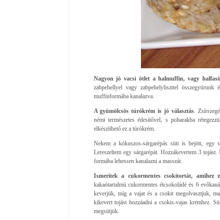
Nagyon jó vacsi ötlet a halmuffin, vagy halfasír
zabpehellyel vagy zabpehelyliszttel összegyúrunk 
muffinformába kanalazva.
A gyümölcsös túrókrém is jó választás
. Zsírszeg
némi természetes édesítővel, s poharakba rétegezzük
elkészíthető ez a túrókrém.
Nekem a kókuszos-sárgarépás süti is bejött, egy s
Lereszeltem egy sárgarépát. Hozzákevertem 3 tojást. Í
formába lehessen kanalazni a masszát.
Ismeritek a cukormentes csokitortát, amihez m
kakaótartalmú cukormentes étcsokoládé és 6 evőkaná
keverjük, míg a vajat és a csokit megolvasztjuk, ma
kikevert tojást hozzáadni a csokis-vajas krémhez. Sü
megsütjük.