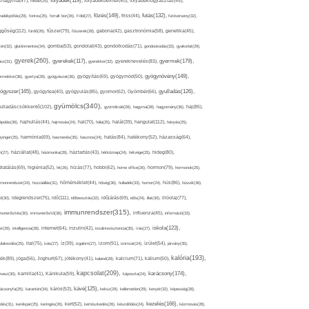
folyadék(119),
khagyma(47),
folsav(25),
folyadékbevitel(40),
folyadékfogyasztás(45),
főzés(149),
futás(132),
yadékpótlás(29),
fontos(25),
forralt bor(26),
Föld(27),
friss(44),
futóverseny(32),
ggőség(112),
fürdő(26),
fűszer(79),
fűszerek(28),
gabona(42),
gasztronómia(58),
genetika(45),
tén(32),
gluténmentes(34),
gomba(53),
gondolat(43),
gondolkodás(71),
gondoskodás(33),
gyakorlat(29),
gyerek(260),
gyermek(179),
gyerekek(117),
ász(31),
gyerekkor(32),
gyereknevelés(83),
gyógynövény(149),
ermekkor(36),
gyertya(28),
gyógyászat(36),
gyógyítás(69),
gyógymód(50),
ógyszer(165),
gyulladás(126),
gyógytea(40),
gyógyulás(85),
gyomor(62),
Gyömbér(66),
gyümölcs(340),
ulladáscsökkentő(102),
gyümölcslé(28),
hagyma(28),
hagyomány(36),
haj(85),
hangulat(112),
ápolás(36),
hajhullás(44),
hajmosás(24),
hal(70),
hála(25),
halál(39),
hányás(25),
yinger(25),
harmónia(69),
hasmenés(35),
hasznos(24),
hatás(84),
hatékony(52),
házasság(64),
i(27),
háziállat(48),
házimunka(28),
háztartás(43),
hétköznap(24),
hétvége(25),
hideg(80),
dratálás(69),
higiénia(52),
hit(26),
hízás(77),
hobbi(62),
home office(26),
hormon(79),
hormonok(25),
rmonrendszer(24),
hozzáállás(31),
hőmérséklet(44),
hőség(36),
hulladék(33),
humor(24),
hús(86),
húsvét(36),
idő(111),
ő(30),
idegrendszer(75),
időbeosztás(32),
időjárás(69),
idős(24),
illat(30),
illóolaj(77),
immunrendszer(315),
munerősítés(30),
immunerősítő(36),
influenza(45),
információ(33),
iskola(123),
er(29),
intelligencia(28),
internet(64),
inzulin(42),
inzulinrezisztencia(35),
írás(27),
olakezdés(25),
ital(75),
ivás(27),
íz(39),
izgalom(27),
izom(91),
izomzat(24),
ízület(54),
járvány(35),
kalória(193),
ték(89),
jóga(56),
Joghurt(67),
jótékony(41),
kaland(28),
kalcium(71),
kálium(50),
kapcsolat(209),
karácsony(174),
masz(30),
kamilla(41),
Kánikula(59),
káposzta(24),
kávé(125),
ácsonyfa(25),
karantén(34),
káros(53),
keksz(29),
kellemetlen(29),
kenyér(32),
képesség(28),
kezelés(166),
dés(31),
kerékpár(25),
keringés(26),
kert(52),
kertészkedés(26),
készülődés(24),
kézmosás(28),