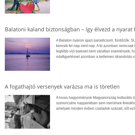
Balatoni kaland biztonságban – így élvezd a nyarat 
A Balaton nyáron igazi paradicsom: fürdőzők, SU
keresik fel nap mint nap. A tó azonban nemcsak 
legtöbb vízi baleset nem váratlan események, 
odafigyeléssel azonban a kellemes strandolás 
A fogathajtó versenyek varázsa ma is töretlen
A lovas hagyományok Magyarország kulturális 
szerencsére napjainkban sem merülnek feledésb
amelyek minden évben családok százait, sőt ezre