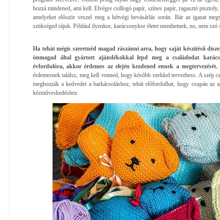
hozzá mindened, ami kell. Elvégre csillogó papír, színes papír, ragasztó pisztoly
amelyeket először veszel meg a hétvégi bevásárlás során. Bár az igazat meg
szükséged rájuk. Például ilyenkor, karácsonykor életet menthetnek, no, nem szó s
Ha tehát mégis szeretnéd magad rászánni arra, hogy saját készítésű dísze
önmagad által gyártott ajándékokkal lepd meg a családodat karácson
évfordulóra, akkor érdemes az elején kezdened ennek a megtervezését
érdemesnek találsz, meg kell venned, hogy később ezekkel tervezhess. A szép cs
meghozzák a kedvedet a barkácsoláshoz, tehát előfordulhat, hogy csupán az a
kézműveskedéshez.