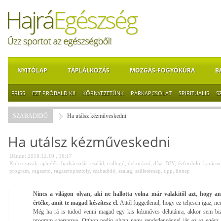
NYITÓLAP
TÁPLÁLKOZÁS
MOZGÁS-FOGYÓKÚRA
B
FRISS
EZT PRÓBÁLD KI!
KÖRNYEZETÜNK
PÁRKAPCSOLAT
SPIRITUÁLIS
S
SZABADIDŐ
Ha utálsz kézműveskedni
Ha utálsz kézműveskedni
Dátum: 2018.12.19., 16:17
Kulcsszavak:
ajándék
,
barkácsolás
,
család
,
csillogó
,
dekoráció
,
dísz
,
DIY
,
évforduló
,
karácso
program
,
ragasztó
,
ragasztópisztoly
,
szabadidő
,
szalag
,
születésnap
,
tipp
,
ünnep
Nincs a világon olyan, aki ne hallotta volna már valakitől azt, hogy
értéke, amit te magad készítesz el.
Attól függetlenül, hogy ez teljesen igaz, n
Még ha rá is tudod venni magad egy kis kézműves délutánra, akkor sem biz
program szervezve. Otthon pedig olyan nagy rendetlenséggel jár ez az egész,