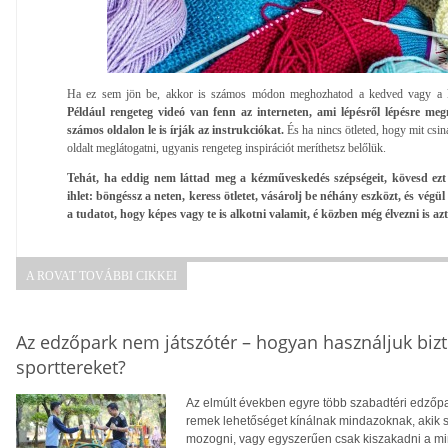
Ha ez sem jön be, akkor is számos módon meghozhatod a kedved vagy a k
Például rengeteg videó van fenn az interneten, ami lépésről lépésre meg
számos oldalon le is írják az instrukciókat.
És ha nincs ötleted, hogy mit csin
oldalt meglátogatni, ugyanis rengeteg inspirációt meríthetsz belőlük.
Tehát, ha eddig nem láttad meg a kézműveskedés szépségeit, kövesd ezt a
ihlet: böngéssz a neten, keress ötletet, vásárolj be néhány eszközt, és vé
a tudatot, hogy képes vagy te is alkotni valamit, é közben még élvezni is 
A ROVAT TOVÁBBI CIKKEI
Az edzőpark nem játszótér – hogyan használjuk biz
sporttereket?
Az elmúlt években egyre több szabadtéri edzőpa
remek lehetőséget kínálnak mindazoknak, akik
mozogni, vagy egyszerűen csak kiszakadni a m