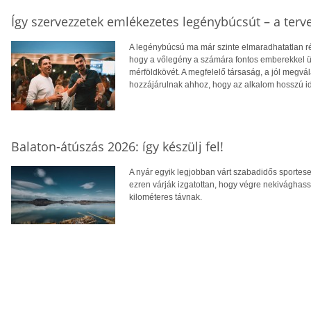
Így szervezzetek emlékezetes legénybúcsút – a terv
A legénybúcsú ma már szinte elmaradhatatlan r
hogy a vőlegény a számára fontos emberekkel 
mérföldkövét. A megfelelő társaság, a jól megvá
hozzájárulnak ahhoz, hogy az alkalom hosszú i
Balaton-átúszás 2026: így készülj fel!
A nyár egyik legjobban várt szabadidős sportes
ezren várják izgatottan, hogy végre nekivághass
kilométeres távnak.