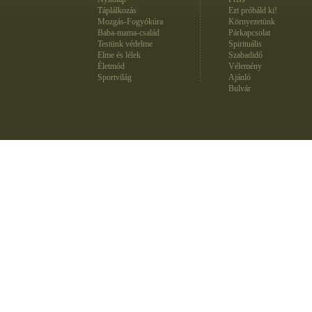
Táplálkozás
Ezt próbáld ki!
Mozgás-Fogyókúra
Környezetünk
Baba-mama-család
Párkapcsolat
Testünk védelme
Spirituális
Elme és lélek
Szabadidő
Életmód
Vélemény
Sportvilág
Ajánló
Bulvár