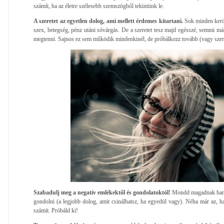
számít, ha az életre szélesebb szemszögből tekintünk le.
A szeretet az egyetlen dolog, ami mellett érdemes kitartani.
Sok minden kerül
szex, betegség, pénz utáni sóvárgás. De a szeretet tesz majd egésszé, semmi 
megtenni. Sajnos ez sem működik mindenkinél, de próbálkozz tovább (vagy szer
Szabadulj meg a negatív emlékektől és gondolatoktól!
Mondd magadnak hang
gondolni (a legjobb dolog, amit csinálhatsz, ha egyedül vagy). Néha már az, ha
számít. Próbáld ki!