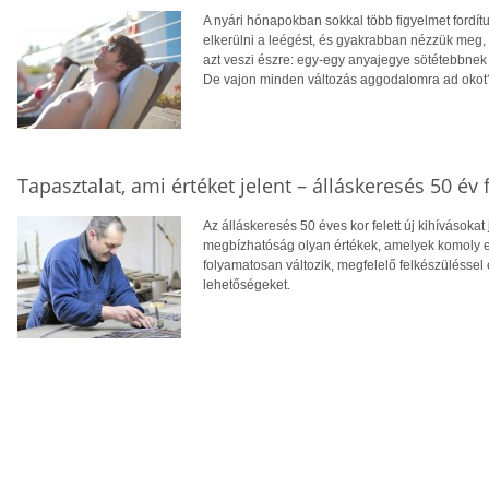
A nyári hónapokban sokkal több figyelmet fordít
elkerülni a leégést, és gyakrabban nézzük meg,
azt veszi észre: egy-egy anyajegye sötétebbnek 
De vajon minden változás aggodalomra ad okot
Tapasztalat, ami értéket jelent – álláskeresés 50 év f
Az álláskeresés 50 éves kor felett új kihívásokat
megbízhatóság olyan értékek, amelyek komoly el
folyamatosan változik, megfelelő felkészüléssel 
lehetőségeket.