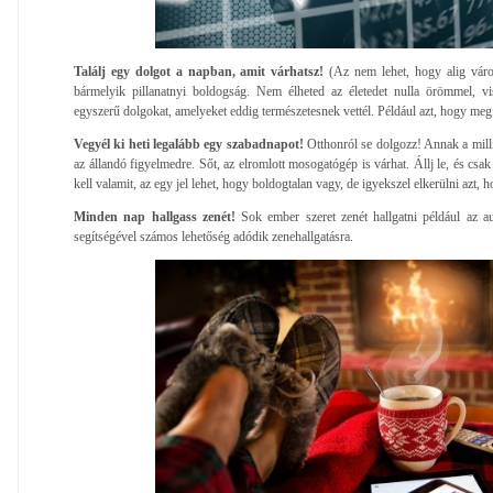
Találj egy dolgot a napban, amit várhatsz!
(Az nem lehet, hogy alig váro
bármelyik pillanatnyi boldogság. Nem élheted az életedet nulla örömmel, v
egyszerű dolgokat, amelyeket eddig természetesnek vettél. Például azt, hogy meg
Vegyél ki heti legalább egy szabadnapot!
Otthonról se dolgozz! Annak a milli
az állandó figyelmedre. Sőt, az elromlott mosogatógép is várhat. Állj le, és csa
kell valamit, az egy jel lehet, hogy boldogtalan vagy, de igyekszel elkerülni azt, 
Minden nap hallgass zenét!
Sok ember szeret zenét hallgatni például az 
segítségével számos lehetőség adódik zenehallgatásra.