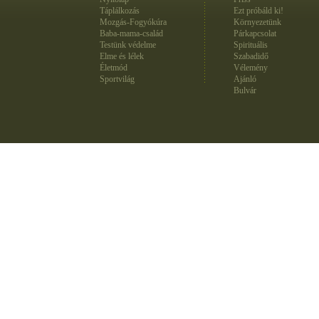
Táplálkozás
Ezt próbáld ki!
Mozgás-Fogyókúra
Környezetünk
Baba-mama-család
Párkapcsolat
Testünk védelme
Spirituális
Elme és lélek
Szabadidő
Életmód
Vélemény
Sportvilág
Ajánló
Bulvár