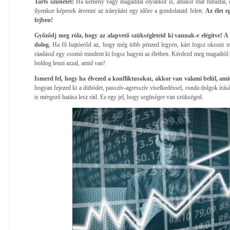
Tarts szünetet!
Ha kemény vagy magaddal olyankor is, amikor már hibáztál, c
ilyenkor képesek átvenni az irányítást egy időre a gondolataid felett.
Az élet e
fejben!
Győződj meg róla, hogy az alapvető szükségleteid ki vannak-e elégítve! A
dolog.
Ha fő hajtóerőd az, hogy még több pénzed legyen, kárt fogsz okozni m
ráadásul egy csomó mindent ki fogsz hagyni az életben. Kérdezd meg magadtól
boldog lenni azzal, amid van!
Ismerd fel, hogy ha élvezed a konfliktusokat, akkor van valami belül, ami
hogyan fejezed ki a dühödet, passzív-agresszív viselkedéssel, ronda dolgok írásá
is mérgező hatása lesz rád. Ez egy jel, hogy segítségre van szükséged.