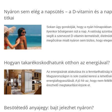
Nyáron sem elég a napsütés – a D-vitamin és a na
titkai
Sokan úgy gondolják, hogy a nyári hónapokban f
ilyenkor bőségesen süt a nap. A valóság azonba
segíti a szervezet D-vitamin-termelését, életm
megőrzése miatt nyáron sem biztos, hogy eleg
Hogyan takarékoskodhatunk otthon az energiával?
Az energiaárak alakulása és a fenntarthatóság i
Magyarországon is sok család keresi a lehetősé
energiafogyasztását. A jó hír az, hogy nem feltétl
érezhető megtakarítást érjünk el.
Besötétedő anyajegy: bajt jelezhet nyáron?