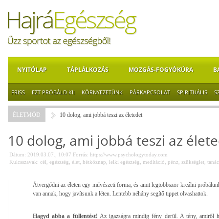
NYITÓLAP
TÁPLÁLKOZÁS
MOZGÁS-FOGYÓKÚRA
B
FRISS
EZT PRÓBÁLD KI!
KÖRNYEZETÜNK
PÁRKAPCSOLAT
SPIRITUÁLIS
S
ÉLETMÓD
10 dolog, ami jobbá teszi az életedet
10 dolog, ami jobbá teszi az élet
Dátum: 2019.03.07., 10:07
Forrás:
https://www.psychologytoday.com
Kulcsszavak:
cél
,
egészség
,
élet
,
hétköznap
,
lelki egészség
,
meditáció
,
pénz
,
szükséglet
,
tanác
Átvergődni az életen egy művészeti forma, és amit legtöbbször kreálni próbál
van annak, hogy javítsunk a léten. Lentebb néhány segítő tippet olvashattok.
Hagyd abba a füllentést!
Az igazságra mindig fény derül. A tény, amiről 