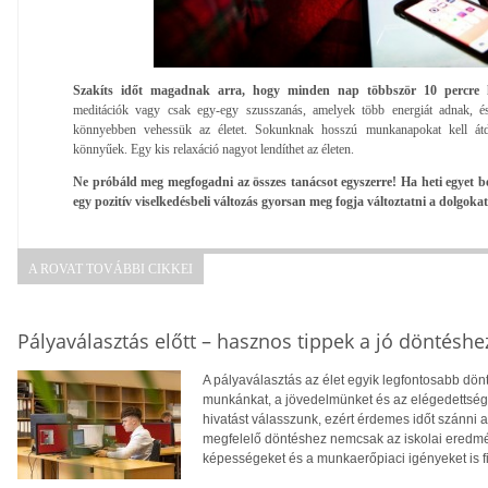
Szakíts időt magadnak arra, hogy minden nap többször 10 percre k
meditációk vagy csak egy-egy szusszanás, amelyek több energiát adnak, é
könnyebben vehessük az életet. Sokunknak hosszú munkanapokat kell át
könnyűek. Egy kis relaxáció nagyot lendíthet az életen.
Ne próbáld meg megfogadni az összes tanácsot egyszerre! Ha heti egyet be
egy pozitív viselkedésbeli változás gyorsan meg fogja változtatni a dolgokat
A ROVAT TOVÁBBI CIKKEI
Pályaválasztás előtt – hasznos tippek a jó döntéshe
A pályaválasztás az élet egyik legfontosabb dö
munkánkat, a jövedelmünket és az elégedettség
hivatást válasszunk, ezért érdemes időt szánni
megfelelő döntéshez nemcsak az iskolai eredm
képességeket és a munkaerőpiaci igényeket is f