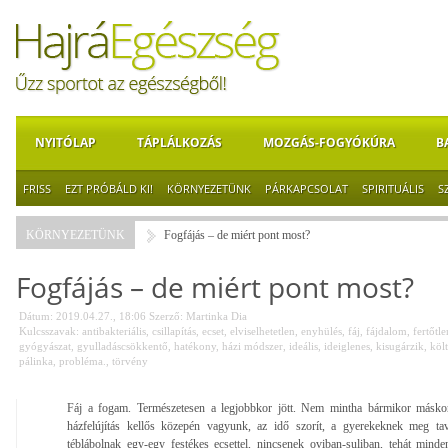
NYITÓLAP
TÁPLÁLKOZÁS
MOZGÁS-FOGYÓKÚRA
B
FRISS
EZT PRÓBÁLD KI!
KÖRNYEZETÜNK
PÁRKAPCSOLAT
SPIRITUÁLIS
S
KÖRNYEZETÜNK
Fogfájás – de miért pont most?
Fogfájás – de miért pont most?
Dátum: 2019.04.27., 18:06
Szerző:
Martinka Dia
Kulcsszavak:
antibakteriális
,
csillapítás
,
ecset
,
elviselhetetlen
,
enyhülés
,
fáj
,
fájdalom
,
fertőtle
gyógyászat
,
gyulladáscsökkentő
,
hatékony
,
házi módszer
,
ideális
,
ideiglenes
,
kisugárzik
,
köl
pálinka
,
probléma.
,
törvény
Fáj a fogam. Természetesen a legjobbkor jött. Nem mintha bármikor máskor
házfelújítás kellős közepén vagyunk, az idő szorít, a gyerekeknek meg tav
téblábolnak egy-egy festékes ecsettel, nincsenek oviban-suliban, tehát mind