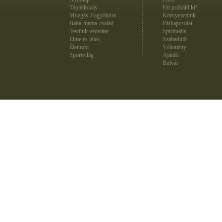
Táplálkozás
Ezt próbáld ki!
Mozgás-Fogyókúra
Környezetünk
Baba-mama-család
Párkapcsolat
Testünk védelme
Spirituális
Elme és lélek
Szabadidő
Életmód
Vélemény
Sportvilág
Ajánló
Bulvár