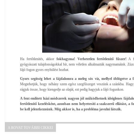
Ha fertőtlenítés, akkor
fokhagyma! Verhetetlen fertőtlenítő fűszer!
A fo
gyógyászati ​​tulajdonságokkal bír, nem véletlen alkalmazták nagymamáink. Zúz
fájó fogon gyors enyhülést hozhat.
Gyors segítség lehet a fájdalomra a meleg sós víz, mellyel öblögetve a 
Megtehetjük, hogy néhány szem egész szegfűszeget veszünk a szánkba. Hagyju
rágjuk össze, hogy kiengedje az olaját, ezt pedig hagyjuk a fájó fogunkon.
A fent említett házi módszerek nagyon jól működhetnek ideiglenes fájdalo
fertőtlenítő kezelésként, azonban nem helyettesíti a szakszerű ellátást, 
be kell jelentkeznünk. Még akkor is, ha a probléma javulni látszik.
A ROVAT TOVÁBBI CIKKEI