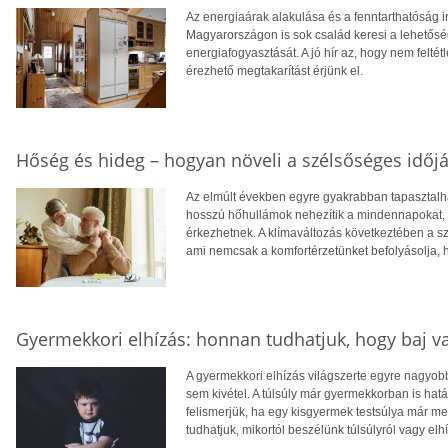
Az energiaárak alakulása és a fenntarthatóság i
Magyarországon is sok család keresi a lehetősé
energiafogyasztását. A jó hír az, hogy nem feltétl
érezhető megtakarítást érjünk el.
Hőség és hideg – hogyan növeli a szélsőséges időjá
Az elmúlt években egyre gyakrabban tapasztalhat
hosszú hőhullámok nehezítik a mindennapokat, té
érkezhetnek. A klímaváltozás következtében a 
ami nemcsak a komfortérzetünket befolyásolja, 
Gyermekkori elhízás: honnan tudhatjuk, hogy baj v
A gyermekkori elhízás világszerte egyre nagyo
sem kivétel. A túlsúly már gyermekkorban is hatá
felismerjük, ha egy kisgyermek testsúlya már 
tudhatjuk, mikortól beszélünk túlsúlyról vagy elh