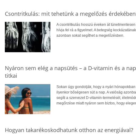
Csontritkulás: mit tehetünk a megelőzés érdekében
A csontritkulás hosszú éveken át tünetmentesen a
hívja fel rá a figyelmet. A betegség kockázatána
azonban sokat segíthet a megelőzésben.
Nyáron sem elég a napsütés – a D-vitamin és a na
titkai
Sokan úgy gondolják, hogy a nyári hónapokban f
ilyenkor bőségesen süt a nap. A valóság azonba
segíti a szervezet D-vitamin-termelését, életm
megőrzése miatt nyáron sem biztos, hogy eleg
Hogyan takarékoskodhatunk otthon az energiával?