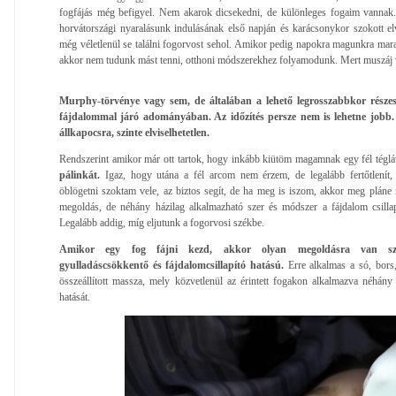
fogfájás még befigyel. Nem akarok dicsekedni, de különleges fogaim vannak
horvátországi nyaralásunk indulásának első napján és karácsonykor szokott elv
még véletlenül se találni fogorvost sehol. Amikor pedig napokra magunkra marad
akkor nem tudunk mást tenni, otthoni módszerekhez folyamodunk. Mert muszáj v
Murphy-törvénye vagy sem, de általában a lehető legrosszabbkor részes
fájdalommal járó adományában. Az időzítés persze nem is lehetne jobb. L
állkapocsra, szinte elviselhetetlen.
Rendszerint amikor már ott tartok, hogy inkább kiütöm magamnak egy fél téglá
pálinkát.
Igaz, hogy utána a fél arcom nem érzem, de legalább fertőtlenít, 
öblögetni szoktam vele, az biztos segít, de ha meg is iszom, akkor meg plá
megoldás, de néhány házilag alkalmazható szer és módszer a fájdalom csillap
Legalább addig, míg eljutunk a fogorvosi székbe.
Amikor egy fog fájni kezd, akkor olyan megoldásra van szüks
gyulladáscsökkentő és fájdalomcsillapító hatású.
Erre alkalmas a só, bors
összeállított massza, mely közvetlenül az érintett fogakon alkalmazva néhány pe
hatását.