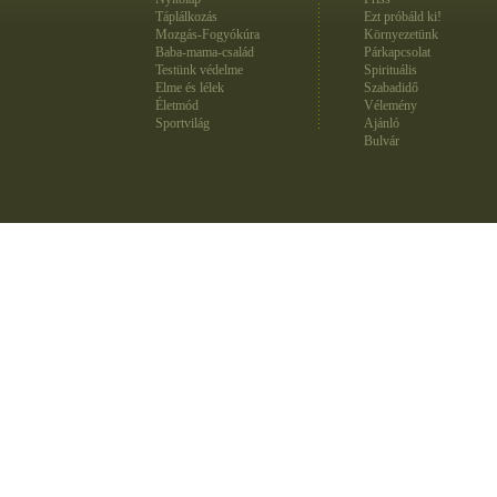
Táplálkozás
Ezt próbáld ki!
Mozgás-Fogyókúra
Környezetünk
Baba-mama-család
Párkapcsolat
Testünk védelme
Spirituális
Elme és lélek
Szabadidő
Életmód
Vélemény
Sportvilág
Ajánló
Bulvár