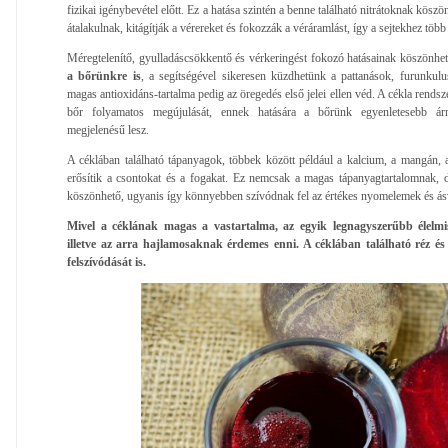
fizikai igénybevétel előtt. Ez a hatása szintén a benne található nitrátoknak kösz
átalakulnak, kitágítják a vérereket és fokozzák a véráramlást, így a sejtekhez több
Méregtelenítő, gyulladáscsökkentő és vérkeringést fokozó hatásainak köszönhet
a bőrünkre is
, a segítségével sikeresen küzdhetünk a pattanások, furunkul
magas antioxidáns-tartalma pedig az öregedés első jelei ellen véd. A cékla rends
bőr folyamatos megújulását, ennek hatására a bőrünk egyenletesebb ár
megjelenésű lesz.
A céklában található tápanyagok, többek között például a kalcium, a mangán,
erősítik a csontokat és a fogakat. Ez nemcsak a magas tápanyagtartalomnak, 
köszönhető, ugyanis így könnyebben szívódnak fel az értékes nyomelemek és á
Mivel a céklának magas a vastartalma, az egyik legnagyszerűbb élelmi
illetve az arra hajlamosaknak érdemes enni. A céklában található réz és
felszívódását is.