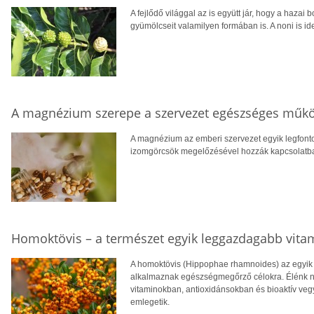
A fejlődő világgal az is együtt jár, hogy a hazai 
gyümölcseit valamilyen formában is. A noni is ide
A magnézium szerepe a szervezet egészséges műk
A magnézium az emberi szervezet egyik legfont
izomgörcsök megelőzésével hozzák kapcsolatba, v
Homoktövis – a természet egyik leggazdagabb vita
A homoktövis (Hippophae rhamnoides) az egyik
alkalmaznak egészségmegőrző célokra. Élénk n
vitaminokban, antioxidánsokban és bioaktív veg
emlegetik.