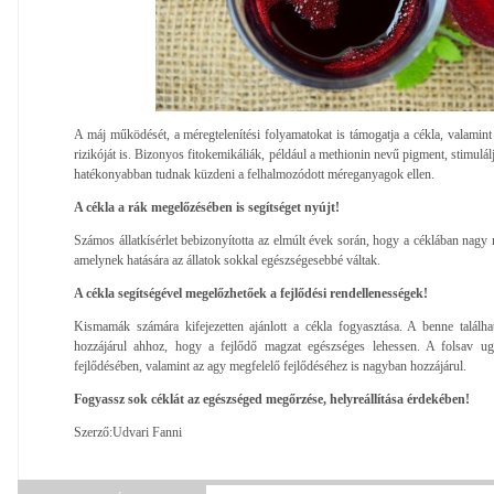
A máj működését, a méregtelenítési folyamatokat is támogatja a cékla, valamint
rizikóját is. Bizonyos fitokemikáliák, például a methionin nevű pigment, stimuláljá
hatékonyabban tudnak küzdeni a felhalmozódott méreganyagok ellen.
A cékla a rák megelőzésében is segítséget nyújt!
Számos állatkísérlet bebizonyította az elmúlt évek során, hogy a céklában nagy 
amelynek hatására az állatok sokkal egészségesebbé váltak.
A cékla segítségével megelőzhetőek a fejlődési rendellenességek!
Kismamák számára kifejezetten ajánlott a cékla fogyasztása. A benne találh
hozzájárul ahhoz, hogy a fejlődő magzat egészséges lehessen. A folsav ugy
fejlődésében, valamint az agy megfelelő fejlődéséhez is nagyban hozzájárul.
Fogyassz sok céklát az egészséged megőrzése, helyreállítása érdekében!
Szerző:Udvari Fanni