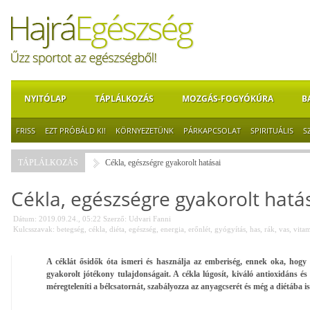
NYITÓLAP
TÁPLÁLKOZÁS
MOZGÁS-FOGYÓKÚRA
B
FRISS
EZT PRÓBÁLD KI!
KÖRNYEZETÜNK
PÁRKAPCSOLAT
SPIRITUÁLIS
S
TÁPLÁLKOZÁS
Cékla, egészségre gyakorolt hatásai
Cékla, egészségre gyakorolt hatá
Dátum: 2019.09.24., 05:22
Szerző:
Udvari Fanni
Kulcsszavak:
betegség
,
cékla
,
diéta
,
egészség
,
energia
,
erőnlét
,
gyógyítás
,
has
,
rák
,
vas
,
vita
A céklát ősidők óta ismeri és használja az emberiség, ennek oka, hogy 
gyakorolt jótékony tulajdonságait. A cékla lúgosít, kiváló antioxidáns és 
méregteleníti a bélcsatornát, szabályozza az anyagcserét és még a diétába is