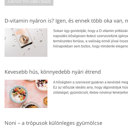
A ROVAT TOVÁBBI CIKKEI
D-vitamin nyáron is? Igen, és ennek több oka van,
Sokan úgy gondolják, hogy a D-vitamin pótlására
napsütés bőségesen fedezi szervezetünk igényei
természetes forrása, a valóság ennél jóval öss
hónapokban sem biztos, hogy mindenki elegendő
Kevesebb hús, könnyedebb nyári étrend
A hőségben a szervezet gyakran a kevésbé megte
Ez az időszak ideális arra, hogy átgondoljuk hú
zöldséget, gyümölcsöt, illetve növényi fehérjefo
Noni – a trópusok különleges gyümölcse