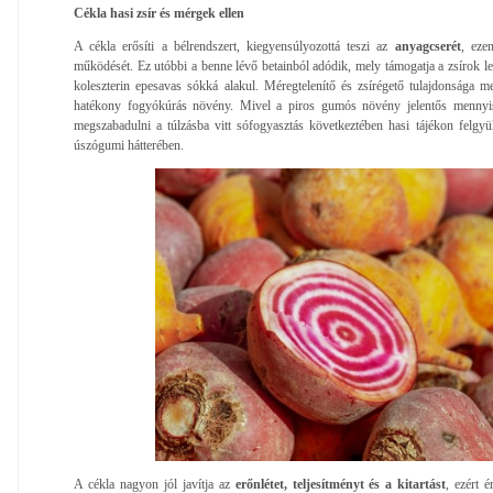
Cékla hasi zsír és mérgek ellen
A cékla erősíti a bélrendszert, kiegyensúlyozottá teszi az
anyagcserét
, eze
működését. Ez utóbbi a benne lévő betainból adódik, mely támogatja a zsírok leb
koleszterin epesavas sókká alakul. Méregtelenítő és zsírégető tulajdonsága 
hatékony fogyókúrás növény. Mivel a piros gumós növény jelentős mennyisé
megszabadulni a túlzásba vitt sófogyasztás következtében hasi tájékon felgyül
úszógumi hátterében.
A cékla nagyon jól javítja az
erőnlétet, teljesítményt és a kitartást
, ezért 