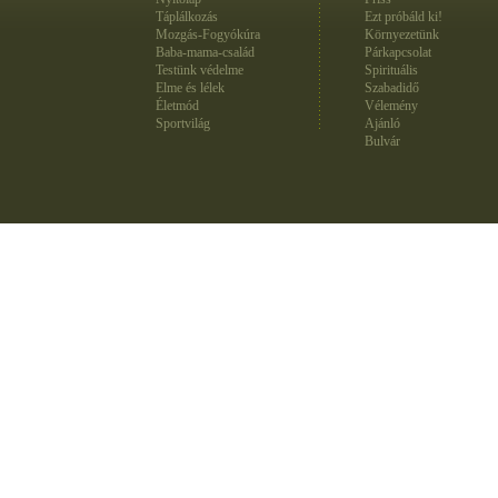
Táplálkozás
Ezt próbáld ki!
Mozgás-Fogyókúra
Környezetünk
Baba-mama-család
Párkapcsolat
Testünk védelme
Spirituális
Elme és lélek
Szabadidő
Életmód
Vélemény
Sportvilág
Ajánló
Bulvár