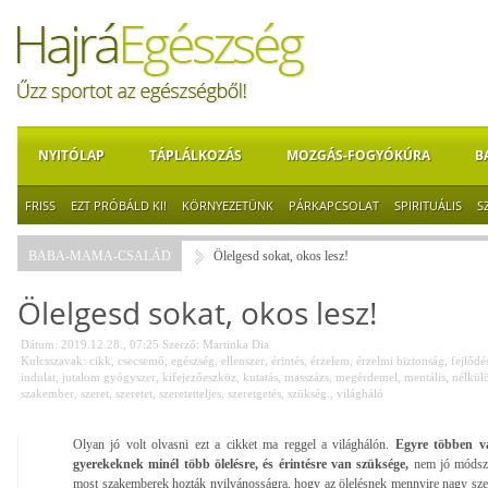
NYITÓLAP
TÁPLÁLKOZÁS
MOZGÁS-FOGYÓKÚRA
B
FRISS
EZT PRÓBÁLD KI!
KÖRNYEZETÜNK
PÁRKAPCSOLAT
SPIRITUÁLIS
S
BABA-MAMA-CSALÁD
Ölelgesd sokat, okos lesz!
Ölelgesd sokat, okos lesz!
Dátum: 2019.12.28., 07:25
Szerző:
Martinka Dia
Kulcsszavak:
cikk
,
csecsemő
,
egészség
,
ellenszer
,
érintés
,
érzelem
,
érzelmi biztonság
,
fejlődé
indulat
,
jutalom gyógyszer
,
kifejezőeszköz
,
kutatás
,
masszázs
,
megérdemel
,
mentális
,
nélkül
szakember
,
szeret
,
szeretet
,
szeretetteljes
,
szeretgetés
,
szükség.
,
világháló
Olyan jó volt olvasni ezt a cikket ma reggel a világhálón.
Egyre többen v
gyerekeknek minél több ölelésre, és érintésre van szüksége,
nem jó módszer
most szakemberek hozták nyilvánosságra, hogy az ölelésnek mennyire nagy sze