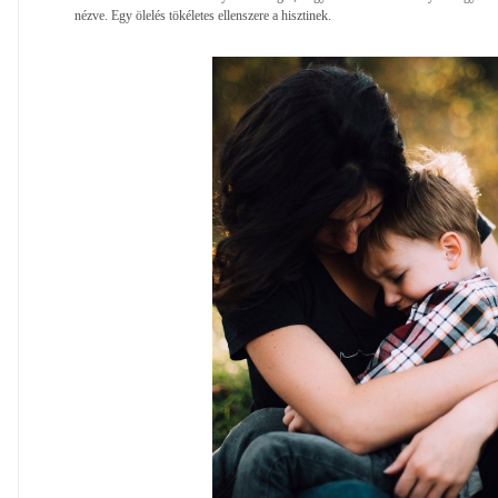
nézve. Egy ölelés tökéletes ellenszere a hisztinek.