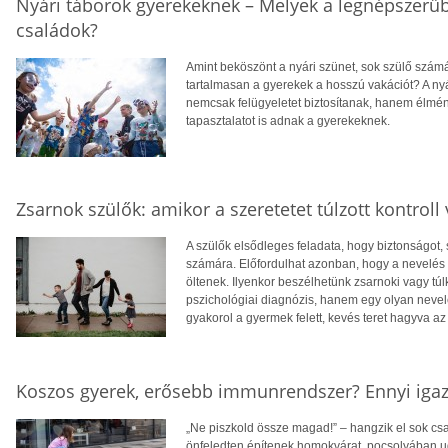
Nyári táborok gyerekeknek – Melyek a legnépszerűb
családok?
Amint beköszönt a nyári szünet, sok szülő számá
tartalmasan a gyerekek a hosszú vakációt? A ny
nemcsak felügyeletet biztosítanak, hanem élmén
tapasztalatot is adnak a gyerekeknek.
Zsarnok szülők: amikor a szeretetet túlzott kontroll v
A szülők elsődleges feladata, hogy biztonságot,
számára. Előfordulhat azonban, hogy a nevelés s
öltenek. Ilyenkor beszélhetünk zsarnoki vagy túl
pszichológiai diagnózis, hanem egy olyan nevelés
gyakorol a gyermek felett, kevés teret hagyva a
Koszos gyerek, erősebb immunrendszer? Ennyi iga
„Ne piszkold össze magad!” – hangzik el sok c
önfeledten építenek homokvárat, pocsolyában ug