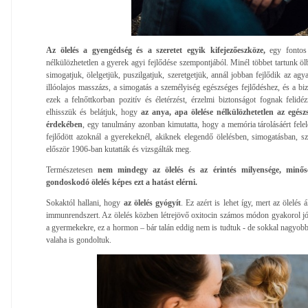
Az ölelés a gyengédség és a szeretet egyik kifejezőeszköze,
egy fontos 
nélkülözhetetlen a gyerek agyi fejlődése szempontjából. Minél többet tartunk ö
simogatjuk, ölelgetjük, puszilgatjuk, szeretgetjük, annál jobban fejlődik az agya
illóolajos masszázs, a simogatás a személyiség egészséges fejlődéshez, és a biz
ezek a felnőttkorban pozitív és életérzést, érzelmi biztonságot fognak felid
elhisszük és belátjuk, hogy
az anya, apa ölelése nélkülözhetetlen az egészs
érdekében
, egy tanulmány azonban kimutatta, hogy a memória tárolásáért felel
fejlődött azoknál a gyerekeknél, akiknek elegendő ölelésben, simogatásban, sze
először 1906-ban kutatták és vizsgálták meg.
Természetesen
nem mindegy az ölelés és az érintés milyensége, minős
gondoskodó ölelés képes ezt a hatást elérni.
Sokaktól hallani, hogy
az ölelés gyógyít
. Ez azért is lehet így, mert az ölelés á
immunrendszert. Az ölelés közben létrejövő oxitocin számos módon gyakorol jó
a gyermekekre, ez a hormon – bár talán eddig nem is tudtuk - de sokkal nagyobb 
valaha is gondoltuk.