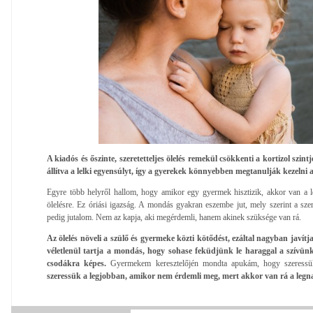
A kiadós és őszinte, szeretetteljes ölelés remekül csökkenti a kortizol szintj
állítva a lelki egyensúlyt, így a gyerekek könnyebben megtanulják kezelni a
Egyre több helyről hallom, hogy amikor egy gyermek hisztizik, akkor van a
ölelésre. Ez óriási igazság. A mondás gyakran eszembe jut, mely szerint a sze
pedig jutalom. Nem az kapja, aki megérdemli, hanem akinek szüksége van rá.
Az ölelés növeli a szülő és gyermeke közti kötődést, ezáltal nagyban javít
véletlenül tartja a mondás, hogy sohase feküdjünk le haraggal a szívünkbe
csodákra képes.
Gyermekem keresztelőjén mondta apukám, hogy szeress
szeressük a legjobban, amikor nem érdemli meg, mert akkor van rá a leg