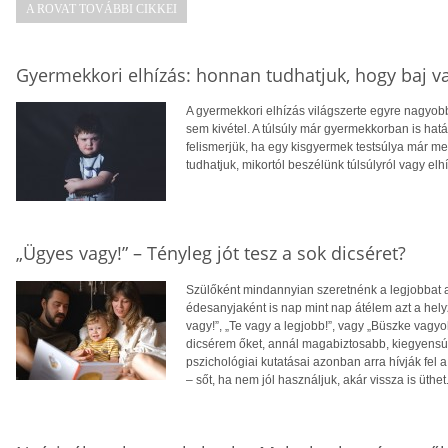
A ROVAT TOVÁBBI CIKKEI
Gyermekkori elhízás: honnan tudhatjuk, hogy baj v
A gyermekkori elhízás világszerte egyre nagyo
sem kivétel. A túlsúly már gyermekkorban is hatá
felismerjük, ha egy kisgyermek testsúlya már 
tudhatjuk, mikortól beszélünk túlsúlyról vagy elh
„Ügyes vagy!” – Tényleg jót tesz a sok dicséret?
Szülőként mindannyian szeretnénk a legjobbat
édesanyjaként is nap mint nap átélem azt a he
vagy!”, „Te vagy a legjobb!”, vagy „Büszke vagy
dicsérem őket, annál magabiztosabb, kiegyensúl
pszichológiai kutatásai azonban arra hívják fel
– sőt, ha nem jól használjuk, akár vissza is üthet