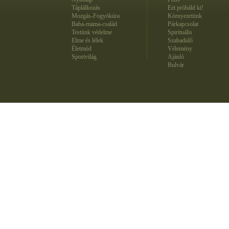
Táplálkozás
Ezt próbáld ki!
Mozgás-Fogyókúra
Környezetünk
Baba-mama-család
Párkapcsolat
Testünk védelme
Spirituális
Elme és lélek
Szabadidő
Életmód
Vélemény
Sportvilág
Ajánló
Bulvár