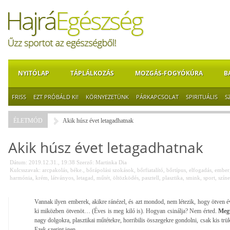
NYITÓLAP
TÁPLÁLKOZÁS
MOZGÁS-FOGYÓKÚRA
B
FRISS
EZT PRÓBÁLD KI!
KÖRNYEZETÜNK
PÁRKAPCSOLAT
SPIRITUÁLIS
S
ÉLETMÓD
Akik húsz évet letagadhatnak
Akik húsz évet letagadhatnak
Dátum: 2019.12.31., 19:38
Szerző:
Martinka Dia
Kulcsszavak:
arcpakolás
,
béke.
,
bőrápolási szokások
,
bőrfiatalító
,
bőrtípus
,
elfogadás
,
ember
harmónia
,
krém
,
látványos
,
letagad
,
műtét
,
öltözködés
,
pasztell
,
plasztika
,
smink
,
sport
,
szín
Vannak ilyen emberek, akikre ránézel, és azt mondod, nem létezik, hogy ötven
ki miközben ötvenöt… (Éves is meg kiló is). Hogyan csinálja? Nem érted.
Megv
nagy dolgokra, plasztikai műtétekre, horribilis összegekre gondolni, csak kis tr
Ezek szerint igen.