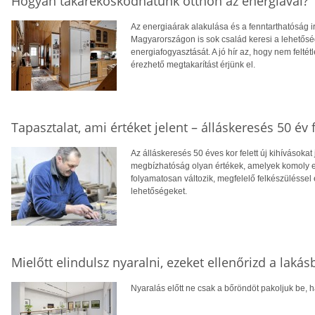
Hogyan takarékoskodhatunk otthon az energiával?
Az energiaárak alakulása és a fenntarthatóság i
Magyarországon is sok család keresi a lehetősé
energiafogyasztását. A jó hír az, hogy nem feltétl
érezhető megtakarítást érjünk el.
Tapasztalat, ami értéket jelent – álláskeresés 50 év f
Az álláskeresés 50 éves kor felett új kihívásokat
megbízhatóság olyan értékek, amelyek komoly el
folyamatosan változik, megfelelő felkészüléssel 
lehetőségeket.
Mielőtt elindulsz nyaralni, ezeket ellenőrizd a laká
Nyaralás előtt ne csak a bőröndöt pakoljuk be, ha