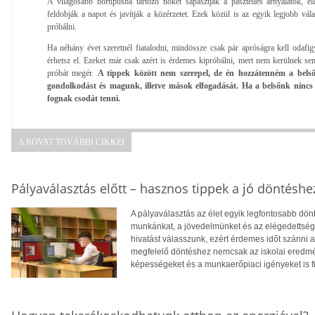
A világosabb bőrtípusba tartozó nőket sápasztják a pasztelles árnyalatok, e
feldobják a napot és javítják a közérzetet. Ezek közül is az egyik legjobb vál
próbálni.
Ha néhány évet szeretnél fiatalodni, mindössze csak pár apróságra kell odaf
érhetsz el. Ezeket már csak azért is érdemes kipróbálni, mert nem kerülnek 
próbát megér.
A tippek között nem szerepel, de én hozzátenném a belső
gondolkodást és magunk, illetve mások elfogadását. Ha a belsőnk ninc
fognak csodát tenni.
A ROVAT TOVÁBBI CIKKEI
Pályaválasztás előtt – hasznos tippek a jó döntéshe
A pályaválasztás az élet egyik legfontosabb dö
munkánkat, a jövedelmünket és az elégedettség
hivatást válasszunk, ezért érdemes időt szánni
megfelelő döntéshez nemcsak az iskolai eredm
képességeket és a munkaerőpiaci igényeket is f