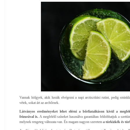
Vannak hölgyek, akik lusták elvégezni a napi arctisztítási rutint, pedig smink
vétek, sokat árt az arcbőrnek.
Látványos eredményeket lehet elérni a bőrfiatalításon kívül a megfelelő
frizurával is.
A megfelelő színeket használva garantáltan feldobhatjuk a szettün
melynek rengeteg változata van. Én magam nagyon szeretem
a türkizkék és türk