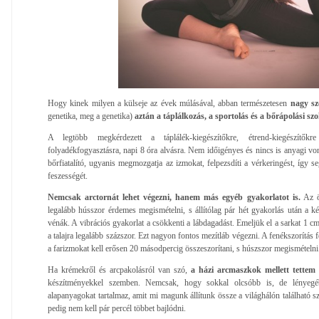
Hogy kinek milyen a külseje az évek múlásával, abban természetesen
nagy sz
genetika, meg a genetika)
aztán a táplálkozás, a sportolás és a bőrápolási sz
A legtöbb megkérdezett a táplálék-kiegészítőkre, étrend-kiegészítőkr
folyadékfogyasztásra, napi 8 óra alvásra. Nem időigényes és nincs is anyagi vo
bőrfiatalító, ugyanis megmozgatja az izmokat, felpezsdíti a vérkeringést, így s
feszességét.
Nemcsak arctornát lehet végezni, hanem más egyéb gyakorlatot is.
Az ök
legalább hússzor érdemes megismételni, s állítólag pár hét gyakorlás után a ké
vénák. A vibrációs gyakorlat a csökkenti a lábdagadást. Emeljük el a sarkat 1 cm-
a talajra legalább százszor. Ezt nagyon fontos mezítláb végezni. A fenékszorítás
a farizmokat kell erősen 20 másodpercig összeszorítani, s húszszor megismételni
Ha krémekről és arcpakolásról van szó,
a házi arcmaszkok mellett tettem
készítményekkel szemben. Nemcsak, hogy sokkal olcsóbb is, de lényegébe
alapanyagokat tartalmaz, amit mi magunk állítunk össze a világhálón található sz
pedig nem kell pár percél többet bajlódni.