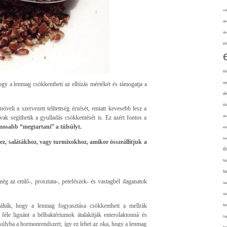
cuk
de
div
éd
él
gy a lenmag csökkentheti az elhízás mértékét és támogatja a
eg
él
él
öveli a szervezett telítettség érzését, emiatt kevesebb lesz a
ak segíthetik a gyulladás csökkentését is. Ez azért fontos a
elv
mosabb “megtartani” a túlsúlyt.
erd
int
z, salátákhoz, vagy turmixokhoz, amikor összeállítjuk a
é
fa
fá
ég az emlő-, prosztata-, petefészek- és vastagbél daganatok
fel
fel
álták, hogy a lenmag fogyasztása csökkentheti a mellrák
fe
féle lignánt a bélbaktériumok átalakítják enterolaktonná és
fo
úlyba a hormonrendszert, így ez lehet az oka, hogy a lenmag