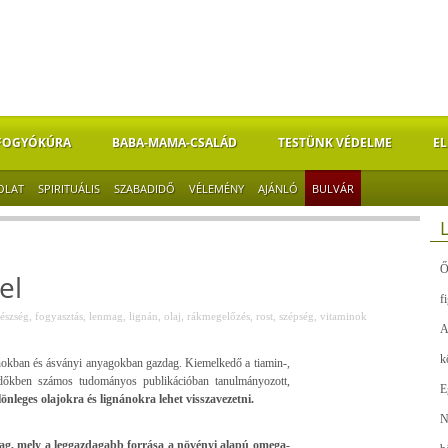
FOGYÓKÚRA
BABA-MAMA-CSALÁD
TESTÜNK VÉDELME
EL
OLAT
SPIRITUÁLIS
SZABADIDŐ
VÉLEMÉNY
AJÁNLÓ
BULVÁR
Ő
el
f
észség
,
fogyasztás
,
lenmag
,
lignán
,
olaj
,
rákmegelőzés
,
rost
,
szépség
,
vitaminok
A
k
nokban és ásványi anyagokban gazdag. Kiemelkedő a tiamin-,
időkben számos tudományos publikációban tanulmányozott,
E
lönleges olajokra és lignánokra lehet visszavezetni.
N
mag, mely a leggazdagabb forrása a növényi alapú omega-