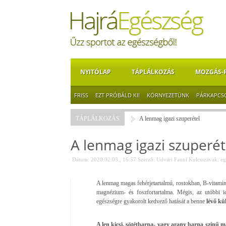
NYITÓLAP
TÁPLÁLKOZÁS
MOZGÁS-
FRISS
EZT PRÓBÁLD KI!
KÖRNYEZETÜNK
PÁRKAPCS
TÁPLÁLKOZÁS
A lenmag igazi szuperétel
A lenmag igazi szuperét
Dátum: 2020.02.03., 16:57
Szerző:
Udvari Fanni
Kulcsszavak:
eg
A lenmag magas fehérjetartalmú, rostokban, B-vitami
magnézium- és foszfortartalma. Mégis, az utóbbi 
egészségre gyakorolt kedvező hatását a benne
lévő kü
A len kicsi, sötétbarna- vagy arany barna színű 