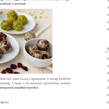
b
savaknak is neveznek.
A
A
A
H
A
N
r
H
nkban első számú forrása a lignánoknak. A lenmag körülbelül
A
szezámmag. A lignan a női hormonok egyensúlyban tartásáért
menopauzát megelőző tüneteket.
D
M
sságban):
H