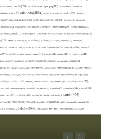
tápanyag(181),
tanulás(159),
ár(36),
tánc(26),
tanulmány(40),
tapasztalat(27),
táplálék(34),
táplálkozás(353),
lálékkiegészítő(25),
tárolás(29),
társ(27),
társadalom(50),
társaság(31),
tea(158),
tél(153),
vasz(87),
technika(46),
tej(88),
tejtermék(60),
telefon(49),
televízió(31),
terápia(92),
terhesség(96),
természet(129),
természetes(103),
ljesítmény(46),
termék(44),
test(171),
testmozgás(97),
rvezés(46),
testsúly(79),
testtartás(27),
tészta(39),
tevékenység(44),
pp(118),
tippek(27),
tisztaság(35),
tisztítás(44),
tojás(91),
torna(43),
torokfájás(32),
törődés(27),
tudatosság(115),
tudomány(106),
ténet(38),
trauma(31),
trükk(25),
tudás(30),
tudatos(46),
túlsúly(71),
tünet(139),
ra(78),
turmix(64),
túró(29),
tüdő(28),
tünetek(64),
türelem(47),
uborka(26),
újév(42),
ünnep(148),
ahasznosítás(37),
újszülött(26),
úszás(46),
Utazás(85),
Üdítő(26),
ülőmunka(27),
csora(79),
válás(24),
választás(29),
változás(48),
változatos(24),
várandósság(54),
város(24),
vas(64),
sárlás(85),
vashiány(31),
védekezés(28),
védelem(59),
vegán(48),
vegetáriánus(43),
vegyszer(28),
vércukorszint(108),
vérnyomás(125),
lemény(57),
vér(41),
vércukor(49),
vérkeringés(77),
rseny(46),
vérszegénység(34),
vese(46),
veszekedés(29),
veszély(45),
veszélyes(54),
világháló(41),
vitamin(406),
ág(34),
vírus(82),
viselkedés(86),
viszketés(30),
vita(34),
vitalitás(31),
víz(184),
aminhiány(33),
vitaminok(85),
vizsga(26),
vizsgálat(59),
zab(34),
zabkása(36),
zabpehely(36),
zöldség(304),
zsír(166),
ar(24),
zene(85),
zöldségek(32),
zsírégetés(46),
zsírsav(25)