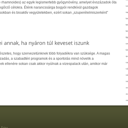
 rhamnoides) az egyik legismertebb gyógynövény, amelyet évszázadok óta
tan
őrző célokra. Élénk narancssárga bogyói rendkívül gazdagok
sokban és bioaktív vegyületekben, ezért sokan „szuperélelmiszerként”
táp
ta
te
te
ti
ei annak, ha nyáron túl keveset iszunk
tör
tú
észetes, hogy szervezetünknek több folyadékra van szüksége. A magas
újr
zzadás, a szabadtéri programok és a sportolás mind növelik a
va
ek ellenére sokan csak akkor nyúlnak a vizespalack után, amikor már
vá
vé
ve
vir
vit
zav
Friss