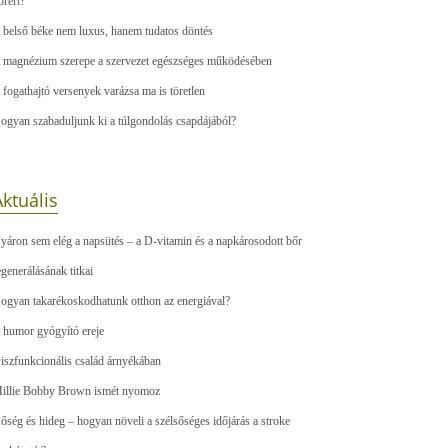
őrért?
 belső béke nem luxus, hanem tudatos döntés
 magnézium szerepe a szervezet egészséges működésében
 fogathajtó versenyek varázsa ma is töretlen
ogyan szabaduljunk ki a túlgondolás csapdájából?
ktuális
yáron sem elég a napsütés – a D-vitamin és a napkárosodott bőr
egenerálásának titkai
ogyan takarékoskodhatunk otthon az energiával?
 humor gyógyító ereje
iszfunkcionális család árnyékában
illie Bobby Brown ismét nyomoz
őség és hideg – hogyan növeli a szélsőséges időjárás a stroke