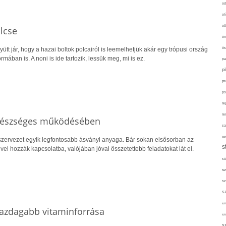
od
ol
ot
lcse
ön
ős
gyütt jár, hogy a hazai boltok polcairól is leemelhetjük akár egy trópusi ország
mában is. A noni is ide tartozik, lessük meg, mi is ez.
pa
p
pr
ps
re
re
egészséges működésében
sa
sor
zervezet egyik legfontosabb ásványi anyaga. Bár sokan elsősorban az
s
l hozzák kapcsolatba, valójában jóval összetettebb feladatokat lát el.
sü
sz
sz
s
szí
gazdagabb vitaminforrása
sz
s