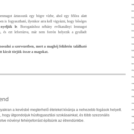
kié
ki
lenmagot áztassunk egy bögre vízbe, ahol egy félóra alatt
ko
n is fogyasztható, ilyenkor arra kell vigyázni, hogy bőséges
ko
nyeljük le
. Borogatáshoz néhány evőkanálnyi lenmagot
ko
a, és ezt leforrázva, már nem forrón helyezik a gyulladt
kör
köz
sulni a szervezetben, mert a maghéj felületén található
kr
t kicsit törjük össze a magokat.
lá
lev
ma
ma
me
me
mé
rend
mo
yakran a kevésbé megterhelő ételeket kívánja a nehezebb fogások helyett.
mu
a, hogy átgondoljuk húsfogyasztási szokásainkat, és több szezonális
na
letve növényi fehérjeforrást építsünk az étrendünkbe.
ne
ny