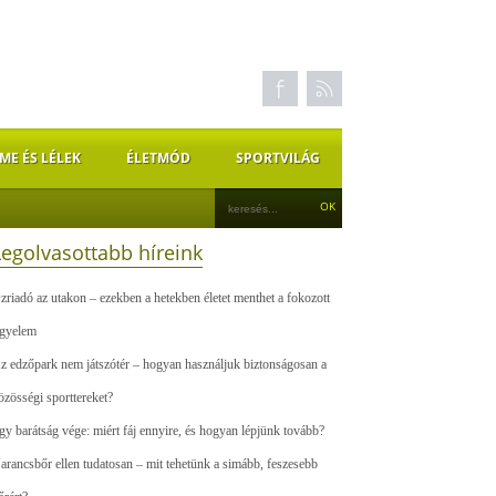
ME ÉS LÉLEK
ÉLETMÓD
SPORTVILÁG
Legolvasottabb híreink
zriadó az utakon – ezekben a hetekben életet menthet a fokozott
igyelem
z edzőpark nem játszótér – hogyan használjuk biztonságosan a
özösségi sporttereket?
gy barátság vége: miért fáj ennyire, és hogyan lépjünk tovább?
arancsbőr ellen tudatosan – mit tehetünk a simább, feszesebb