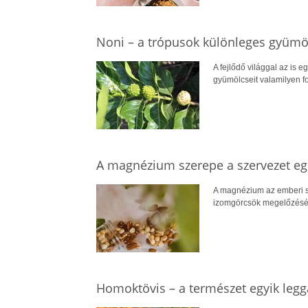
Noni – a trópusok különleges gyümö
A fejlődő világgal az is e
gyümölcseit valamilyen for
A magnézium szerepe a szervezet 
A magnézium az emberi s
izomgörcsök megelőzéséve
Homoktövis – a természet egyik leg