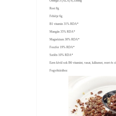
Omega-3 (ALA) 6,338mg
Rost 8g
Fehérje 6g
B1 vitamin 31% RDA*
Mangán 35% RDA*
Magnézium 30% RDA*
Foszfor 19% RDA*
Szelén 10% RDA*
Ezen kívül sok B6 vitamint, vasat, káliumot, rezet és ci
Fogyókúrához