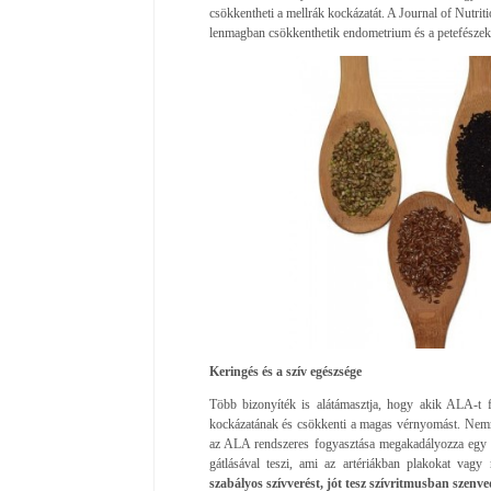
csökkentheti a mellrák kockázatát. A Journal of Nutrit
lenmagban csökkenthetik endometrium és a petefészekr
Keringés és a szív egészsége
Több bizonyíték is alátámasztja, hogy akik ALA-t 
kockázatának és csökkenti a magas vérnyomást. Nemré
az ALA rendszeres fogyasztása megakadályozza egy m
gátlásával teszi, ami az artériákban plakokat vagy
szabályos szívverést, jót tesz szívritmusban szenv