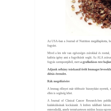
Az USA-ban a Journal of Nutrition megállapította, ho
fogyást.
Mivel a len tele van egészséges zsírokkal és rosttal, n
kalória igény ami a fogyókúrát segíti. Az ALA zsírsav
fogyás szempontjából, mert
a gyulladásos test hajla
Adjunk néhány teáskanál őrölt lenmagot levesekhe
diétás étrendet.
Rák megelőzésére
A lenmag előnyei már többször bizonyítást nyertek, m
ellen is segítség lehet.
A Journal of Clinical Cancer Research-ben publik
kialakulásának kockázatát. A lenben található három 
enterodiollá, amely természetesen módon hozza egyens