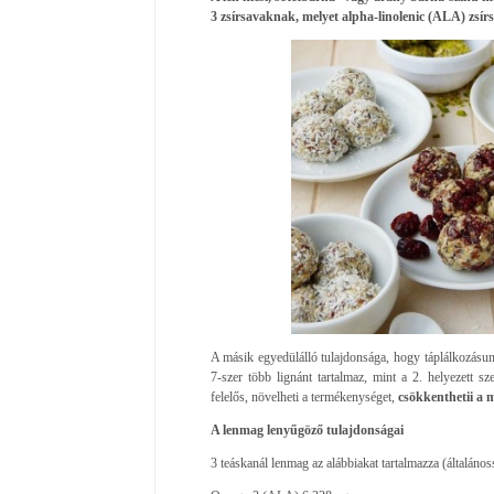
3 zsírsavaknak, melyet alpha-linolenic (ALA) zsír
A másik egyedülálló tulajdonsága, hogy táplálkozásu
7-szer több lignánt tartalmaz, mint a 2. helyezett 
felelős, növelheti a termékenységet,
csökkenthetii a 
A lenmag lenyűgöző tulajdonságai
3 teáskanál lenmag az alábbiakat tartalmazza (általáno