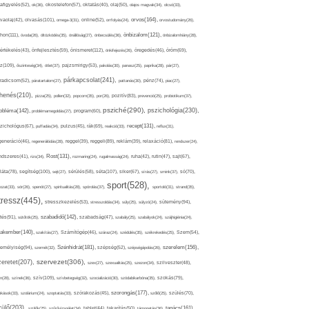
afigyelés(52),
ok(36),
okostelefon(57),
oktatás(40),
olaj(50),
olajos magvak(34),
olcsó(33),
olvasás(101),
orvos(164),
ívaolaj(42),
omega-3(31),
online(52),
orrfolyás(24),
orvostudomány(26),
thon(111),
önbizalom(121),
óvoda(26),
öltözködés(35),
önállóság(27),
önbecsülés(36),
önbizalomhiány(28),
önismeret(112),
értékelés(43),
önfejlesztés(59),
önkifejezés(26),
öregedés(46),
öröm(69),
z(109),
őszinteség(34),
ötlet(37),
pajzsmirigy(53),
pakolás(30),
panasz(25),
paprika(28),
pár(27),
párkapcsolat(241),
radicsom(52),
páratartalom(27),
pattanás(30),
pénz(74),
piac(27),
ihenés(210),
pizza(25),
pollen(32),
popcorn(35),
por(26),
pozitív(83),
prevenció(25),
probiotikum(37),
psziché(290),
pszichológia(230),
obléma(142),
problémamegoldás(27),
program(60),
recept(131),
zichológus(67),
puffadás(34),
pulzus(45),
rák(69),
reakció(33),
reflux(31),
generáció(46),
regenerálódás(28),
reggel(39),
reggeli(89),
reklám(39),
relaxáció(81),
rendszer(24),
Rost(131),
ndszeres(41),
rizs(34),
rozmaring(24),
rugalmasság(24),
ruha(42),
rutin(47),
sajt(67),
segítség(100),
séta(107),
láta(78),
sejt(27),
sérülés(58),
siker(67),
sírás(27),
smink(37),
só(70),
sport(528),
ozat(33),
sör(26),
spenót(27),
spiritualitás(28),
spórolás(37),
sportoló(31),
strand(35),
tressz(445),
sütemény(94),
stresszkezelés(53),
stresszoldás(34),
súly(25),
súlyzó(24),
szabadidő(142),
tés(91),
sütőtök(25),
szabadság(47),
szabály(25),
szabályok(24),
szájhigiénia(24),
akember(140),
szakítás(27),
Számítógép(46),
száraz(24),
szédülés(35),
székrekedés(25),
Szem(54),
Szénhidrát(181),
emélyiség(94),
szerelem(156),
szemét(32),
szépség(52),
szépségápolás(26),
szervezet(306),
zeretet(207),
szex(27),
szexualitás(25),
szezon(34),
szilveszter(48),
szív(109),
n(28),
színek(36),
szívbetegség(32),
szocializáció(30),
szódabikarbóna(35),
szokás(79),
szorongás(177),
okások(33),
szolárium(24),
szoptatás(33),
szórakozás(45),
szőlő(25),
szülés(70),
zülő(203),
tanács(161),
szülők(25),
szűrővizsgálat(34),
tablet(44),
takarítás(50),
támogatás(36),