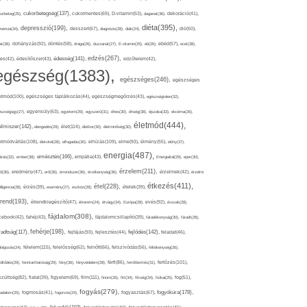
cukorbetegség(137),
orbeteg(25),
cukormentes(69),
D-vitamin(53),
daganat(36),
dekoráció(41),
diéta(395),
depresszió(199),
mencia(34),
desszert(67),
diagnózis(28),
diák(24),
dió(50),
dohányzás(92),
at(38),
döntés(58),
drága(26),
duzzanat(27),
E-vitamin(25),
eb(26),
ebéd(57),
ecet(38),
edzés(267),
édesség(141),
es(42),
édesítőszer(43),
edzőterem(42),
egészség(1383),
egészséges(246),
egészséges
etmód(100),
egészséges táplálkozás(44),
egészségmegőrzés(43),
egészségtelen(32),
észségügy(27),
egyensúly(63),
egyetem(29),
egyszerű(31),
éhes(30),
éhség(38),
éjszaka(33),
ekcéma(26),
életmód(444),
elmiszer(142),
élet(114),
elengedés(29),
életkor(30),
életminőség(30),
etmódváltás(108),
elhízás(109),
elme(93),
életvitel(28),
elfogadás(30),
élmény(55),
előny(37),
energia(487),
emésztés(166),
árás(32),
ember(38),
empátia(43),
Energiaital(29),
eper(30),
érzelem(211),
ő(36),
eredmény(47),
erő(36),
érrendszer(36),
érzékenység(36),
érzelmek(42),
érzelmi
étkezés(411),
étel(228),
elligencia(28),
érzés(39),
esemény(27),
eszköz(28),
ételek(39),
trend(193),
evés(92),
étrendkiegészítő(47),
étterem(24),
étvágy(34),
Európa(28),
évszak(28),
fájdalom(308),
cebook(42),
fahéj(43),
fájdalomcsillapító(39),
fáradékonyság(30),
fáradt(28),
fehérje(198),
radtság(117),
fejfájás(93),
fejlődés(142),
fejlesztés(44),
feladat(46),
félelem(115),
dolgozás(24),
felelősség(62),
felnőtt(66),
felszívódás(56),
féltékenység(26),
fertőzés(101),
töltődés(29),
fenntarthatóság(29),
fény(36),
fényvédelem(28),
férfi(86),
fertőtlenítés(31),
film(111),
szültség(82),
fiatal(39),
figyelem(69),
finom(26),
fitt(34),
fittség(34),
fizikai(25),
fog(51),
fogyás(279),
fogyókúra(178),
gadalom(25),
fogmosás(41),
fogorvos(24),
fogyasztás(67),