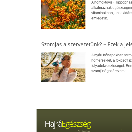
A homoktövis (Hippophae
alkalmaznak egészségmeg
vitaminokban, antioxidán
emlegetik.
Szomjas a szervezetünk? – Ezek a jel
A nyári hónapokban term
hőmérséklet, a fokozott i
folyadékveszteséget. Enn
szomjúságot éreznek.
Nyitólap