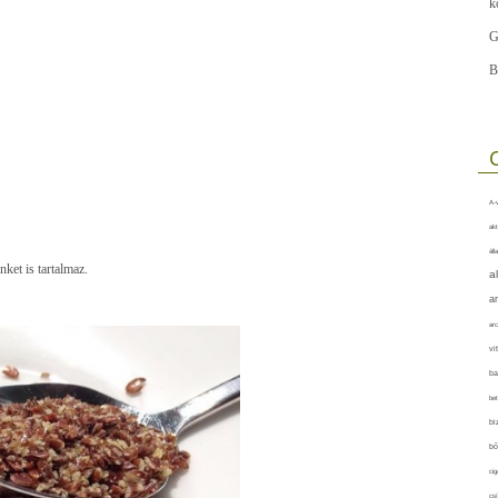
k
G
B
A-v
akt
áll
nket is tartalmaz.
a
a
arc
vi
ba
bet
bi
bő
cig
csí