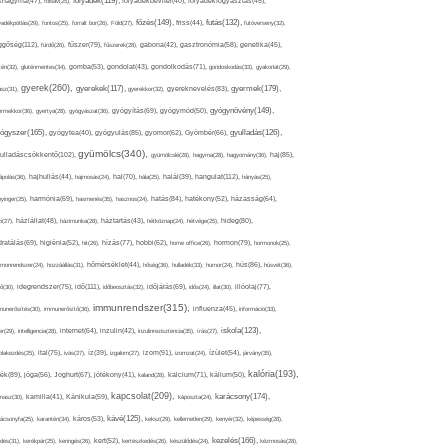
folyadék(119),
khagyma(47),
folsav(25),
folyadékbevitel(40),
folyadékfogyasztás(45),
főzés(149),
futás(132),
yadékpótlás(29),
fontos(25),
forralt bor(26),
Föld(27),
friss(44),
futóverseny(32),
ggőség(112),
fürdő(26),
fűszer(79),
fűszerek(28),
gabona(42),
gasztronómia(58),
genetika(45),
tén(32),
gluténmentes(34),
gomba(53),
gondolat(43),
gondolkodás(71),
gondoskodás(33),
gyakorlat(29),
gyerek(260),
gyermek(179),
gyerekek(117),
ász(31),
gyerekkor(32),
gyereknevelés(83),
gyógynövény(149),
ermekkor(36),
gyertya(28),
gyógyászat(36),
gyógyítás(69),
gyógymód(50),
ógyszer(165),
gyulladás(126),
gyógytea(40),
gyógyulás(85),
gyomor(62),
Gyömbér(66),
gyümölcs(340),
ulladáscsökkentő(102),
gyümölcslé(28),
hagyma(28),
hagyomány(36),
haj(85),
hangulat(112),
ápolás(36),
hajhullás(44),
hajmosás(24),
hal(70),
hála(25),
halál(39),
hányás(25),
yinger(25),
harmónia(69),
hasmenés(35),
hasznos(24),
hatás(84),
hatékony(52),
házasság(64),
i(27),
háziállat(48),
házimunka(28),
háztartás(43),
hétköznap(24),
hétvége(25),
hideg(80),
dratálás(69),
higiénia(52),
hit(26),
hízás(77),
hobbi(62),
home office(26),
hormon(79),
hormonok(25),
rmonrendszer(24),
hozzáállás(31),
hőmérséklet(44),
hőség(36),
hulladék(33),
humor(24),
hús(86),
húsvét(36),
idő(111),
ő(30),
idegrendszer(75),
időbeosztás(32),
időjárás(69),
idős(24),
illat(30),
illóolaj(77),
immunrendszer(315),
munerősítés(30),
immunerősítő(36),
influenza(45),
információ(33),
iskola(123),
er(29),
intelligencia(28),
internet(64),
inzulin(42),
inzulinrezisztencia(35),
írás(27),
olakezdés(25),
ital(75),
ivás(27),
íz(39),
izgalom(27),
izom(91),
izomzat(24),
ízület(54),
járvány(35),
kalória(193),
ték(89),
jóga(56),
Joghurt(67),
jótékony(41),
kaland(28),
kalcium(71),
kálium(50),
kapcsolat(209),
karácsony(174),
masz(30),
kamilla(41),
Kánikula(59),
káposzta(24),
kávé(125),
ácsonyfa(25),
karantén(34),
káros(53),
keksz(29),
kellemetlen(29),
kenyér(32),
képesség(28),
kezelés(166),
dés(31),
kerékpár(25),
keringés(26),
kert(52),
kertészkedés(26),
készülődés(24),
kézmosás(28),