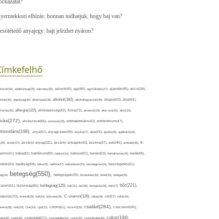
ockázatát?
yermekkori elhízás: honnan tudhatjuk, hogy baj van?
esötétedő anyajegy: bajt jelezhet nyáron?
Címkefelhő
ajándék(95),
itamin(36),
adalékanyag(28),
adomány(26),
advent(40),
agy(80),
agyműködés(27),
akció(39),
alkohol(182),
ivitás(30),
alapanyag(30),
alkalmazás(28),
alkoholfogyasztás(36),
állapot(43),
állat(54),
allergia(122),
attartás(33),
állóképesség(42),
Alma(72),
almaecet(26),
aloe vera(33),
álom(34),
lvás(272),
alvászavar(66),
aminosav(33),
antibakteriális(42),
antibiotikum(47),
ntioxidáns(198),
anyagcsere(99),
anya(67),
anyuka(27),
apa(42),
ápolás(29),
applikáció(26),
ásványi anyag(111),
(29),
arcbőr(27),
ásványi anyagok(40),
asztma(47),
autó(46),
avokádó(36),
B-
tamin(41),
baba(82),
baktérium(89),
balaton(34),
baleset(51),
banán(53),
bántalmazás(24),
barát(48),
rátok(50),
barátság(58),
béke(29),
bélflóra(37),
bélrendszer(33),
bemelegítés(24),
beszélgetés(61),
betegség(550),
eg(34),
betegségek(39),
bevásárlás(28),
bicikli(25),
biológia(25),
bőr(221),
boldogság(125),
zalom(41),
biztonság(66),
bolt(31),
bor(36),
borogatás(28),
böjt(27),
C-vitamin(120),
rápolás(70),
brokkoli(29),
buli(24),
bűntudat(32),
cékla(28),
cél(57),
célok(29),
család(284),
aretta(38),
cikk(24),
Cink(24),
cipő(37),
citrom(61),
citromfű(26),
csecsemő(45),
cukor(194),
pés(26),
csoki(35),
csokoládé(71),
csomagolás(24),
csont(32),
csontritkulás(35),