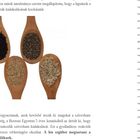
fo
ion másik tanulmánya szerint megállapította, hogy a lignánok a
fol
ák kialakulásának kockázatát.
fü
glu
gy
gy
gy
gy
haj
hán
ház
hi
ho
hűt
im
ing
isk
fogyasztanak, azok kevésbé teszik ki magukat a szívroham
já
g, a Bostoni Egyetem 5 éves kutatásából az derült ki, hogy
ka
ásodik szívroham kialakulását. Ezt a gyulladásos reakciók
kar
 rossz vérkeringést okozhat.
A len segíthet megtartani a
edőknek.
kér