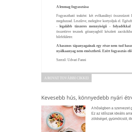
A lenmag fogyasztása
Fogyasztható teaként: két evőkanálnyi összezúzott 
megduzzad. Leszűrve, melegítve kortyoljuk el. Egészbe
-
legalább tízszeres mennyiségű - folyadékkal 
összetörve tesznek gézanyagból készített zacskókb
bőrfelületre.
A hasznos tápanyagainak egy része nem tud haszno
nyálkaanyag nem emészthető. Ezért fogyasztás előt
Szerző: Udvari Fanni
A ROVAT TOVÁBBI CIKKEI
Kevesebb hús, könnyedebb nyári ét
A hőségben a szervezet g
Ez az időszak ideális arr
zöldséget, gyümölcsöt, il