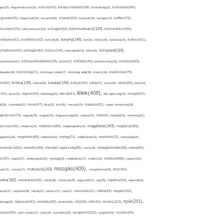
kikapcsolódás(106),
gés(25),
kiegyensúlyozott(26),
kihívás(43),
kimerültség(31),
kirándulás(84),
sgyerek(45),
kisgyermek(34),
kismama(38),
kitartás(50),
kockázat(34),
kocogás(24),
koffein(76),
kommunikáció(124),
koncentráció(94),
leszterin(76),
koleszterinszint(24),
kollagén(54),
konyha(149),
nditerem(51),
konfliktus(52),
kontroll(28),
kór(25),
kórház(29),
kórokozó(24),
kortizol(41),
könyv(106),
környezet(116),
zmetikum(40),
köhögés(40),
könyvajánló(24),
köret(30),
nyezetbarát(31),
környezetvédelem(78),
köröm(27),
kötődés(49),
következmény(33),
közérzet(43),
lekedés(26),
közösség(71),
közösségi média(27),
közösségi oldal(38),
kreatív(34),
kreativitás(79),
kritika(139),
kutatás(144),
kutya(100),
ém(62),
kultúra(36),
külföld(27),
kütyü(33),
lakás(65),
látás(34),
lélek(408),
z(42),
lazac(24),
légzés(49),
lehetőség(25),
lekvár(41),
lelki egészség(32),
levegő(42),
él(28),
Levendula(32),
leves(47),
lista(32),
liszt(36),
macska(33),
magány(42),
magas vérnyomás(28),
gnézium(70),
magvak(25),
magyar(25),
Magyarország(28),
magzat(25),
máj(60),
mandula(33),
marketing(31),
megelőzés(163),
sszázs(45),
medence(24),
meditáció(89),
megbetegedés(24),
megfázás(89),
glepetés(28),
megoldás(89),
melatonin(29),
meleg(74),
mellékhatás(24),
memória(72),
mennyiség(26),
nstruáció(50),
mentális(48),
mentális egészség(85),
menü(28),
méregtelenítés(48),
mese(40),
z(92),
migrén(27),
mindennapok(34),
minőség(33),
mobiltelefon(27),
modern(24),
módszer(68),
mogyoró(31),
mozgás(405),
motiváció(143),
sás(31),
mosoly(27),
mozgásforma(25),
mozi(42),
nka(182),
munkahely(92),
műtét(38),
művészet(29),
nagyszülő(27),
nap(35),
napfény(54),
napirend(35),
pozás(37),
napsütés(38),
naptej(32),
narancs(27),
nasi(31),
nassolás(41),
nátha(44),
negatív(50),
nyár(201),
nő(106),
növény(112),
hézség(36),
népszerű(42),
nevelés(83),
nevetés(30),
nők(42),
nyugalom(102),
aralás(90),
nyári szünet(27),
nyelv(26),
nyomelem(33),
nyugtató(29),
nyújtás(45),