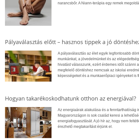
narancsbőr. A Niann-terápia egy remek megoldás
Pályaválasztás előtt – hasznos tippek a jó döntéshe
A pályaválasztás az élet egyik legfontosabb dö
munkánkat, a jövedelmünket és az elégedettség
hivatást válasszunk, ezért érdemes időt szánni
megfelelő döntéshez nemcsak az iskolai eredm
képességeket és a munkaerőpiaci igényeket is f
Hogyan takarékoskodhatunk otthon az energiával?
Az energiaárak alakulása és a fenntarthatóság i
Magyarországon is sok család keresi a lehetősé
energiafogyasztását. A jó hír az, hogy nem feltétl
érezhető megtakarítást érjünk el.