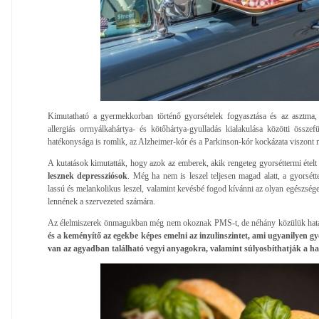
Kimutatható a gyermekkorban történő gyorsételek fogyasztása és az asztma,
allergiás orrnyálkahártya- és kötőhártya-gyulladás kialakulása közötti össz
hatékonysága is romlik, az Alzheimer-kór és a Parkinson-kór kockázata viszont 
A kutatások kimutatták, hogy azok az emberek, akik rengeteg gyorséttermi étel
lesznek depressziósok
. Még ha nem is leszel teljesen magad alatt, a gyorsét
lassú és melankolikus leszel, valamint kevésbé fogod kívánni az olyan egészsége
lennének a szervezeted számára.
Az élelmiszerek önmagukban még nem okoznak PMS-t, de néhány közülük határ
és a keményítő az egekbe képes emelni az inzulinszintet, ami ugyanilyen gyo
van az agyadban található vegyi anyagokra, valamint súlyosbíthatják a ha