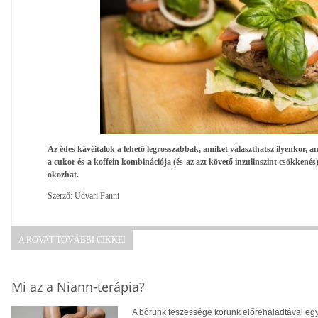
Az édes kávéitalok a lehető legrosszabbak, amiket választhatsz ilyenkor,
a cukor és a koffein kombinációja (és az azt követő inzulinszint csökken
okozhat.
Szerző: Udvari Fanni
A ROVAT TOVÁBBI CIKKEI
Mi az a Niann-terápia?
A bőrünk feszessége korunk előrehaladtával egy