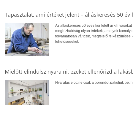
Tapasztalat, ami értéket jelent – álláskeresés 50 év f
Az álláskeresés 50 éves kor felett új kihívásokat
megbízhatóság olyan értékek, amelyek komoly el
folyamatosan változik, megfelelő felkészüléssel 
lehetőségeket.
Mielőtt elindulsz nyaralni, ezeket ellenőrizd a laká
Nyaralás előtt ne csak a bőröndöt pakoljuk be, ha