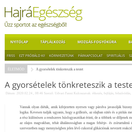
NYITÓLAP
TÁPLÁLKOZÁS
MOZGÁS-FOGYÓKÚRA
B
FRISS
EZT PRÓBÁLD KI!
KÖRNYEZETÜNK
PÁRKAPCSOLAT
SPIRITUÁLIS
S
ÉLETMÓD
A gyorsételek tönkreteszik a testet
A gyorsételek tönkreteszik a test
Dátum: 2020.02.24., 08:46
Szerző:
Udvari Fanni
Kulcsszavak:
étkezés
,
fejfájás
,
felszívódás
,
Vannak olyan diéták, amik kifejezetten nyersen vagy párolva javasolják bizonyo
logika. Kevesen tudják ugyanis, hogy a grillezés, az olajban sütés és a pirítás m
a rész különösen a rendszeres húsfogyasztókat érinti, de a többiek se dőljenek m
az olajos magvakban, tehát általánosságban a magas fehérje- és zsírtartalmú é
szervezetben nagy mennyiségben jelen lévő cukorral glikációnak nevezett reakci