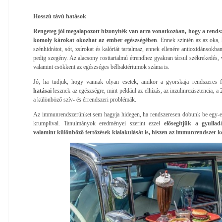
Hosszú távú hatások
Rengeteg jól megalapozott bizonyíték van arra vonatkozóan, hogy a rendsz
komoly károkat okozhat az ember egészségében
. Ennek szintén az az oka,
szénhidrátot, sót, zsírokat és kalóriát tartalmaz, ennek ellenére antioxidánsok
pedig szegény. Az alacsony rosttartalmú étrendhez gyakran társul székrekedés, 
valamint csökkent az egészséges bélbaktériumok száma is.
Jó, ha tudjuk, hogy vannak olyan esetek, amikor a gyorskaja rendszeres 
hatásai
lesznek az egészségre, mint például az elhízás, az inzulinrezisztencia, a
a különböző szív- és érrendszeri problémák.
Az immunrendszerünket sem hagyja hidegen, ha rendszeresen dobunk be egy-e
krumplival. Tanulmányok eredményei szerint ezzel
elősegítjük a gyulla
valamint különböző fertőzések kialakulását is, hiszen az immunrendszer k