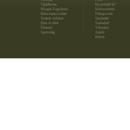
Táplálkozás
Ezt próbáld ki!
Mozgás-Fogyókúra
Környezetünk
Baba-mama-család
Párkapcsolat
Testünk védelme
Spirituális
Elme és lélek
Szabadidő
Életmód
Vélemény
Sportvilág
Ajánló
Bulvár