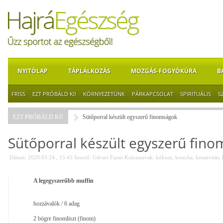
NYITÓLAP
TÁPLÁLKOZÁS
MOZGÁS-FOGYÓKÚRA
B
FRISS
EZT PRÓBÁLD KI!
KÖRNYEZETÜNK
PÁRKAPCSOLAT
SPIRITUÁLIS
S
EZT PRÓBÁLD KI!
Sütőporral készült egyszerű finomságok
Sütőporral készült egyszerű fin
Dátum: 2020.03.24., 15:45
Szerző:
Udvari Fanni
Kulcsszavak:
kókusz
,
konyha
,
kreativitás
,
A legegyszerűbb muffin
hozzávalók / 6 adag
2 bögre finomliszt (finom)