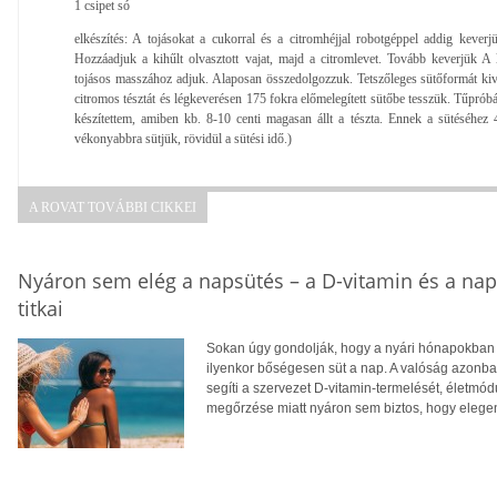
1 csipet só
elkészítés: A tojásokat a cukorral és a citromhéjjal robotgéppel addig kever
Hozzáadjuk a kihűlt olvasztott vajat, majd a citromlevet. Tovább keverjük A l
tojásos masszához adjuk. Alaposan összedolgozzuk. Tetszőleges sütőformát kiva
citromos tésztát és légkeverésen 175 fokra előmelegített sütőbe tesszük. Tűpró
készítettem, amiben kb. 8-10 centi magasan állt a tészta. Ennek a sütéséhez 4
vékonyabbra sütjük, rövidül a sütési idő.)
A ROVAT TOVÁBBI CIKKEI
Nyáron sem elég a napsütés – a D-vitamin és a na
titkai
Sokan úgy gondolják, hogy a nyári hónapokban f
ilyenkor bőségesen süt a nap. A valóság azonba
segíti a szervezet D-vitamin-termelését, életm
megőrzése miatt nyáron sem biztos, hogy eleg