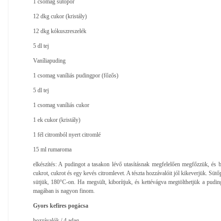
1 csomag sütőpor
12 dkg cukor (kristály)
12 dkg kókuszreszelék
5 dl tej
Vaníliapuding
1 csomag vaníliás pudingpor (főzős)
5 dl tej
1 csomag vaníliás cukor
1 ek cukor (kristály)
1 fél citromból nyert citromlé
15 ml rumaroma
elkészítés: A pudingot a tasakon lévő utasításnak megfelelően megfőzzük, és b
cukrot, cukrot és egy kevés citromlevet. A tészta hozzávalóit jól kikeverjük. Sütő
sütjük, 180°C-on. Ha megsült, kiborítjuk, és kettévágva megtölthetjük a pudingg
magában is nagyon finom.
Gyors kefires pogácsa
hozzávalók / 4 adag