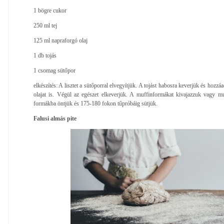
1 bögre cukor
250 ml tej
125 ml napraforgó olaj
1 db tojás
1 csomag sütőpor
elkészítés: A lisztet a sütőporral elvegyítjük. A tojást habosra keverjük és hozzáa
olajat is. Végül az egészet elkeverjük. A muffinformákat kivajazzuk vagy mu
formákba öntjük és 175-180 fokon tűpróbáig sütjük.
Falusi almás pite