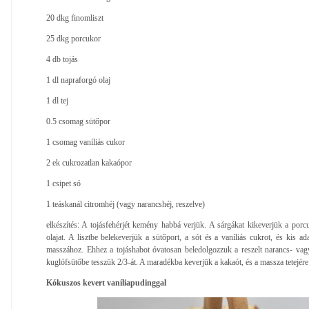
20 dkg finomliszt
25 dkg porcukor
4 db tojás
1 dl napraforgó olaj
1 dl tej
0.5 csomag sütőpor
1 csomag vaníliás cukor
2 ek cukrozatlan kakaópor
1 csipet só
1 teáskanál citromhéj (vagy narancshéj, reszelve)
elkészítés: A tojásfehérjét kemény habbá verjük. A sárgákat kikeverjük a porcu
olajat. A lisztbe belekeverjük a sütőport, a sót és a vaníliás cukrot, és kis 
masszához. Ehhez a tojáshabot óvatosan beledolgozzuk a reszelt narancs- vagy c
kuglófsütőbe tesszük 2/3-át. A maradékba keverjük a kakaót, és a massza tetejére
Kókuszos kevert vaníliapudinggal