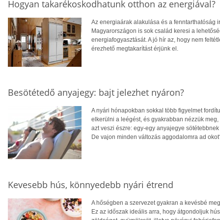
Hogyan takarékoskodhatunk otthon az energiával?
Az energiaárak alakulása és a fenntarthatóság i
Magyarországon is sok család keresi a lehetősé
energiafogyasztását. A jó hír az, hogy nem feltétl
érezhető megtakarítást érjünk el.
Besötétedő anyajegy: bajt jelezhet nyáron?
A nyári hónapokban sokkal több figyelmet fordít
elkerülni a leégést, és gyakrabban nézzük meg,
azt veszi észre: egy-egy anyajegye sötétebbnek 
De vajon minden változás aggodalomra ad okot
Kevesebb hús, könnyedebb nyári étrend
A hőségben a szervezet gyakran a kevésbé megte
Ez az időszak ideális arra, hogy átgondoljuk hú