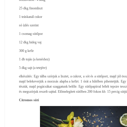
25 dkg finomliszt
1 teáskanál cukor
só ízlés szerint
1 csomag sütőpor
12 dkg hideg vaj
300 g kefir
1 db tojás (a kenéshez)
5 dkg sajt (a tetejére)
elkészítés: Egy tálba szórjuk a lisztet, a cukrot, a sót és a sütőport, majd jól ö
majd belekeverjük a morzsás alapba a kefirt. 1 órát a hűtőben pihentetjük. Egy 
tésztát, majd pogácsákat szaggatunk belőle. Egy sütőpapírral bélelt tepsire tess
és megszórjuk reszelt sajttal. Előmelegített sütőben 200 fokon kb. 15 percig sütjü
Citromos süti