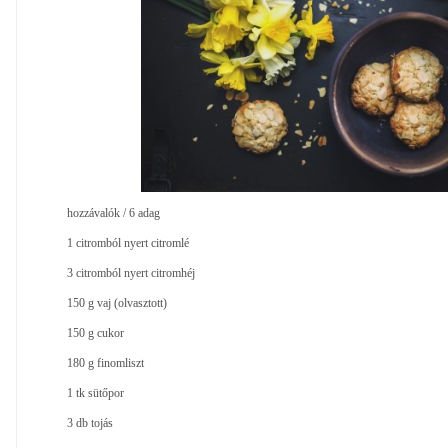
hozzávalók / 6 adag
1 citromból nyert citromlé
3 citromból nyert citromhéj
150 g vaj (olvasztott)
150 g cukor
180 g finomliszt
1 tk sütőpor
3 db tojás