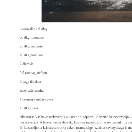
hozzávalók / 4 adag
50 dkg finomliszt
25 dkg margarin
10 dkg porcukor
2 db tojás
0.5 csomag sütőpor
7 nagy db alma
fahéj ízlés szerint
1 csomag vaníliás cukor
15 dkg cukor
elkészítés: A tálba összekeverjük a lisztet a sütőporral. A lisztbe belemorzsoljuk
összegyúrjuk. A tésztát meglisztezzük, hogy ne ragadjon. 2 részre osztjuk. Egy m
és hozzáadjuk a kristálycukrot (a cukor mennyiségét az alma savanyúsága is m