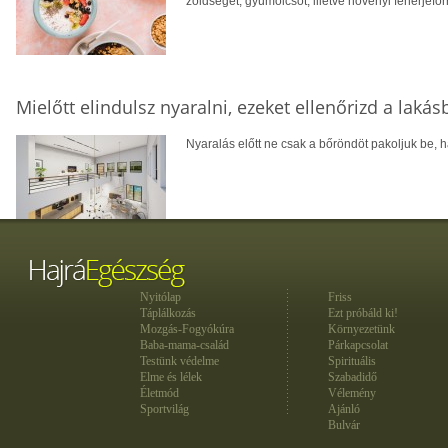
zöldséget, gyümölcsöt, illetve növényi fehérjefo
Mielőtt elindulsz nyaralni, ezeket ellenőrizd a laká
Nyaralás előtt ne csak a bőröndöt pakoljuk be, ha
Nyitólap
Friss
Táplálkozás
Ezt próbáld ki!
Mozgás-Fogyókúra
Környezetünk
Baba-mama-család
Párkapcsolat
Testünk védelme
Spirituális
Elme és lélek
Szabadidő
Életmód
Vélemény
Sportvilág
Ajánló
Bulvár