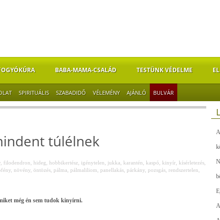
FOGYÓKÚRA
BABA-MAMA-CSALÁD
TESTÜNK VÉDELME
EL
OLAT
SPIRITUÁLIS
SZABADIDŐ
VÉLEMÉNY
AJÁNLÓ
BULVÁR
A
indent túlélnek
k
N
y
,
filodendron
,
hideg
,
hobbikertész
,
igénytelen
,
jukka
,
karantén
,
kaspó
,
kinyír
,
kísérletezés
,
pfény
,
növény
,
öntözés
,
pálma
,
pálmaliliom
,
panellakás
,
párkány
,
pozsgás
,
rendszertelen
,
b
E
miket még én sem tudok kinyírni.
A