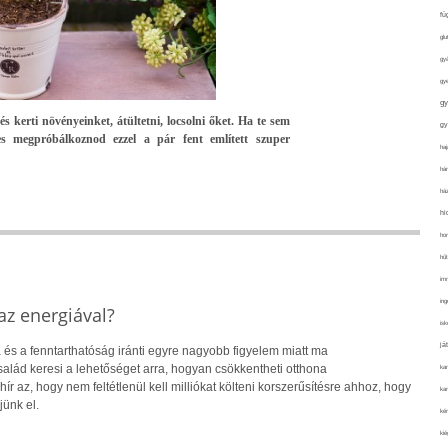
fü
glu
gy
gy
gy
s kerti növényeinket, átültetni, locsolni őket. Ha te sem
gy
es megpróbálkoznod ezzel a pár fent említett szuper
haj
hán
ház
hi
ho
hűt
im
ing
z energiával?
isk
já
 és a fenntarthatóság iránti egyre nagyobb figyelem miatt ma
alád keresi a lehetőséget arra, hogyan csökkentheti otthona
ka
hír az, hogy nem feltétlenül kell milliókat költeni korszerűsítésre ahhoz, hogy
kar
jünk el.
kér
kié