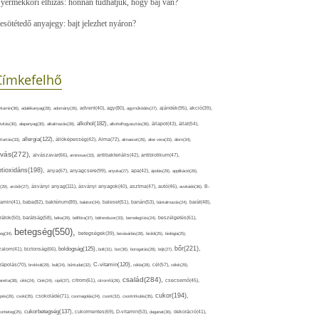
yermekkori elhízás: honnan tudhatjuk, hogy baj van?
esötétedő anyajegy: bajt jelezhet nyáron?
Címkefelhő
ajándék(95),
itamin(36),
adalékanyag(28),
adomány(26),
advent(40),
agy(80),
agyműködés(27),
akció(39),
alkohol(182),
ivitás(30),
alapanyag(30),
alkalmazás(28),
alkoholfogyasztás(36),
állapot(43),
állat(54),
allergia(122),
attartás(33),
állóképesség(42),
Alma(72),
almaecet(26),
aloe vera(33),
álom(34),
lvás(272),
alvászavar(66),
aminosav(33),
antibakteriális(42),
antibiotikum(47),
ntioxidáns(198),
anyagcsere(99),
anya(67),
anyuka(27),
apa(42),
ápolás(29),
applikáció(26),
ásványi anyag(111),
(29),
arcbőr(27),
ásványi anyagok(40),
asztma(47),
autó(46),
avokádó(36),
B-
tamin(41),
baba(82),
baktérium(89),
balaton(34),
baleset(51),
banán(53),
bántalmazás(24),
barát(48),
rátok(50),
barátság(58),
béke(29),
bélflóra(37),
bélrendszer(33),
bemelegítés(24),
beszélgetés(61),
betegség(550),
eg(34),
betegségek(39),
bevásárlás(28),
bicikli(25),
biológia(25),
bőr(221),
boldogság(125),
zalom(41),
biztonság(66),
bolt(31),
bor(36),
borogatás(28),
böjt(27),
C-vitamin(120),
rápolás(70),
brokkoli(29),
buli(24),
bűntudat(32),
cékla(28),
cél(57),
célok(29),
család(284),
aretta(38),
cikk(24),
Cink(24),
cipő(37),
citrom(61),
citromfű(26),
csecsemő(45),
cukor(194),
pés(26),
csoki(35),
csokoládé(71),
csomagolás(24),
csont(32),
csontritkulás(35),
cukorbetegség(137),
orbeteg(25),
cukormentes(69),
D-vitamin(53),
daganat(36),
dekoráció(41),