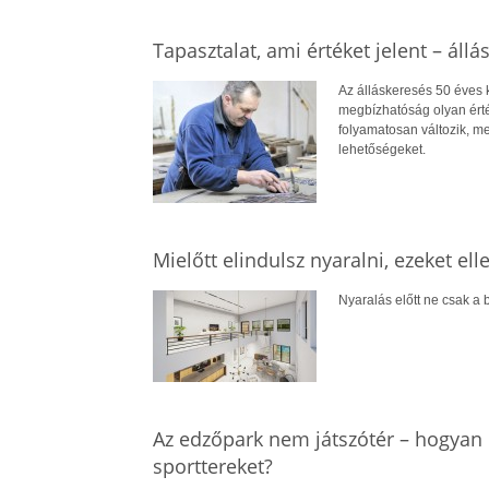
Tapasztalat, ami értéket jelent – állá
Az álláskeresés 50 éves ko
megbízhatóság olyan érté
folyamatosan változik, me
lehetőségeket.
Mielőtt elindulsz nyaralni, ezeket el
Nyaralás előtt ne csak a b
Az edzőpark nem játszótér – hogyan 
sporttereket?