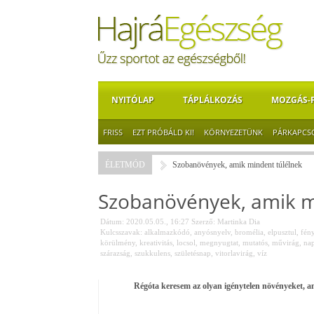
NYITÓLAP
TÁPLÁLKOZÁS
MOZGÁS-
FRISS
EZT PRÓBÁLD KI!
KÖRNYEZETÜNK
PÁRKAPCS
ÉLETMÓD
Szobanövények, amik mindent túlélnek
Szobanövények, amik m
Dátum: 2020.05.05., 16:27
Szerző:
Martinka Dia
Kulcsszavak:
alkalmazkódó
,
anyósnyelv
,
bromélia
,
elpusztul
,
fén
körülmény
,
kreativitás
,
locsol
,
megnyugtat
,
mutatós
,
művirág
,
na
szárazság
,
szukkulens
,
születésnap
,
vitorlavirág
,
víz
Régóta keresem az olyan igénytelen növényeket, a