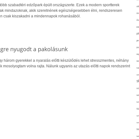
több szabadtéri edzőpark épült országszerte. Ezek a modern sportterek
ot
nak mindazoknak, akik szeretnének egészségesebben élni, rendszeresen
ön
n csak kiszakadni a mindennapok rohanásából.
ős
pa
p
pr
végre nyugodt a pakolásunk
ps
re
gy három gyerekkel a nyaralás előtti készülődés lehet stresszmentes, néhány
re
ak mosolyogtam volna rajta. Nálunk ugyanis az utazás előtti napok rendszerint
sa
sor
s
sü
sz
sz
s
szí
sz
s
tan