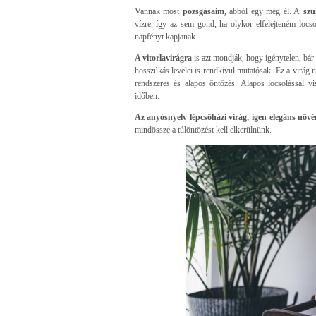
Vannak most
pozsgásaim,
abból egy még él. A
szu
vízre, így az sem gond, ha olykor elfelejteném locs
napfényt kapjanak.
A vitorlavirágra
is azt mondják, hogy igénytelen, bá
hosszúkás levelei is rendkívül mutatósak. Ez a virág n
rendszeres és alapos öntözés. Alapos locsolással vi
időben.
Az anyósnyelv lépcsőházi virág, igen elegáns növé
mindössze a túlöntözést kell elkerülnünk.