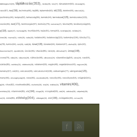
táplálkozás(353),
lálékkiegészítő(25),
tárolás(29),
társ(27),
társadalom(50),
társaság(31),
tea(158),
tél(153),
vasz(87),
technika(46),
tej(88),
tejtermék(60),
telefon(49),
televízió(31),
terápia(92),
terhesség(96),
természet(129),
természetes(103),
ljesítmény(46),
termék(44),
test(171),
testmozgás(97),
rvezés(46),
testsúly(79),
testtartás(27),
tészta(39),
tevékenység(44),
pp(118),
tippek(27),
tisztaság(35),
tisztítás(44),
tojás(91),
torna(43),
torokfájás(32),
törődés(27),
tudatosság(115),
tudomány(106),
ténet(38),
trauma(31),
trükk(25),
tudás(30),
tudatos(46),
túlsúly(71),
tünet(139),
ra(78),
turmix(64),
túró(29),
tüdő(28),
tünetek(64),
türelem(47),
uborka(26),
újév(42),
ünnep(148),
ahasznosítás(37),
újszülött(26),
úszás(46),
Utazás(85),
Üdítő(26),
ülőmunka(27),
csora(79),
válás(24),
választás(29),
változás(48),
változatos(24),
várandósság(54),
város(24),
vas(64),
sárlás(85),
vashiány(31),
védekezés(28),
védelem(59),
vegán(48),
vegetáriánus(43),
vegyszer(28),
vércukorszint(108),
vérnyomás(125),
lemény(57),
vér(41),
vércukor(49),
vérkeringés(77),
rseny(46),
vérszegénység(34),
vese(46),
veszekedés(29),
veszély(45),
veszélyes(54),
világháló(41),
vitamin(406),
ág(34),
vírus(82),
viselkedés(86),
viszketés(30),
vita(34),
vitalitás(31),
víz(184),
aminhiány(33),
vitaminok(85),
vizsga(26),
vizsgálat(59),
zab(34),
zabkása(36),
zabpehely(36),
zöldség(304),
zsír(166),
ar(24),
zene(85),
zöldségek(32),
zsírégetés(46),
zsírsav(25)