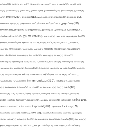
ggőség(112),
fürdő(26),
fűszer(79),
fűszerek(28),
gabona(42),
gasztronómia(58),
genetika(45),
tén(32),
gluténmentes(34),
gomba(53),
gondolat(43),
gondolkodás(71),
gondoskodás(33),
gyakorlat(29),
gyerek(260),
gyermek(179),
gyerekek(117),
ász(31),
gyerekkor(32),
gyereknevelés(83),
gyógynövény(149),
ermekkor(36),
gyertya(28),
gyógyászat(36),
gyógyítás(69),
gyógymód(50),
ógyszer(165),
gyulladás(126),
gyógytea(40),
gyógyulás(85),
gyomor(62),
Gyömbér(66),
gyümölcs(340),
ulladáscsökkentő(102),
gyümölcslé(28),
hagyma(28),
hagyomány(36),
haj(85),
hangulat(112),
ápolás(36),
hajhullás(44),
hajmosás(24),
hal(70),
hála(25),
halál(39),
hányás(25),
yinger(25),
harmónia(69),
hasmenés(35),
hasznos(24),
hatás(84),
hatékony(52),
házasság(64),
i(27),
háziállat(48),
házimunka(28),
háztartás(43),
hétköznap(24),
hétvége(25),
hideg(80),
dratálás(69),
higiénia(52),
hit(26),
hízás(77),
hobbi(62),
home office(26),
hormon(79),
hormonok(25),
rmonrendszer(24),
hozzáállás(31),
hőmérséklet(44),
hőség(36),
hulladék(33),
humor(24),
hús(86),
húsvét(36),
idő(111),
ő(30),
idegrendszer(75),
időbeosztás(32),
időjárás(69),
idős(24),
illat(30),
illóolaj(77),
immunrendszer(315),
munerősítés(30),
immunerősítő(36),
influenza(45),
információ(33),
iskola(123),
er(29),
intelligencia(28),
internet(64),
inzulin(42),
inzulinrezisztencia(35),
írás(27),
olakezdés(25),
ital(75),
ivás(27),
íz(39),
izgalom(27),
izom(91),
izomzat(24),
ízület(54),
járvány(35),
kalória(193),
ték(89),
jóga(56),
Joghurt(67),
jótékony(41),
kaland(28),
kalcium(71),
kálium(50),
kapcsolat(209),
karácsony(174),
masz(30),
kamilla(41),
Kánikula(59),
káposzta(24),
kávé(125),
ácsonyfa(25),
karantén(34),
káros(53),
keksz(29),
kellemetlen(29),
kenyér(32),
képesség(28),
kezelés(166),
dés(31),
kerékpár(25),
keringés(26),
kert(52),
kertészkedés(26),
készülődés(24),
kézmosás(28),
kikapcsolódás(106),
gés(25),
kiegyensúlyozott(26),
kihívás(43),
kimerültség(31),
kirándulás(84),