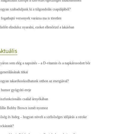
 magnézium szerepe a szervezet egészséges működésében
ogyan szabaduljunk ki a túlgondolás csapdájából?
 fogathajtó versenyek varázsa ma is töretlen
ielőtt elindulsz nyaralni, ezeket ellenőrizd a lakásban
ktuális
yáron sem elég a napsütés – a D-vitamin és a napkárosodott bőr
egenerálásának titkai
ogyan takarékoskodhatunk otthon az energiával?
 humor gyógyító ereje
iszfunkcionális család árnyékában
illie Bobby Brown ismét nyomoz
őség és hideg – hogyan növeli a szélsőséges időjárás a stroke
ockázatát?