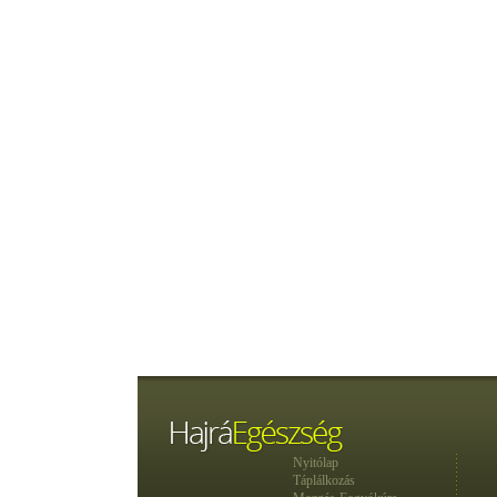
Nyitólap
Táplálkozás