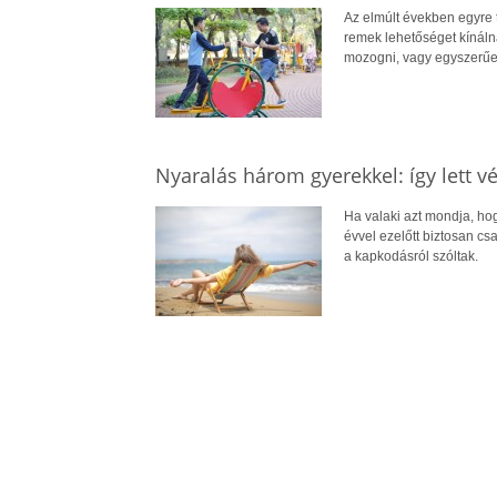
Az elmúlt években egyre 
remek lehetőséget kínál
mozogni, vagy egyszerűe
Nyaralás három gyerekkel: így lett 
Ha valaki azt mondja, ho
évvel ezelőtt biztosan cs
a kapkodásról szóltak.