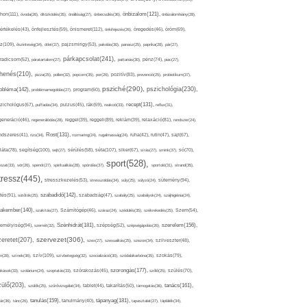
thon(111),
önbizalom(121),
óvoda(26),
öltözködés(35),
önállóság(27),
önbecsülés(36),
önbizalomhiány(28),
önismeret(112),
értékelés(43),
önfejlesztés(59),
önkifejezés(26),
öregedés(46),
öröm(69),
z(109),
őszinteség(34),
ötlet(37),
pajzsmirigy(53),
pakolás(30),
panasz(25),
paprika(28),
pár(27),
párkapcsolat(241),
radicsom(52),
páratartalom(27),
pattanás(30),
pénz(74),
piac(27),
ihenés(210),
pizza(25),
pollen(32),
popcorn(35),
por(26),
pozitív(83),
prevenció(25),
probiotikum(37),
psziché(290),
pszichológia(230),
obléma(142),
problémamegoldás(27),
program(60),
recept(131),
zichológus(67),
puffadás(34),
pulzus(45),
rák(69),
reakció(33),
reflux(31),
generáció(46),
regenerálódás(28),
reggel(39),
reggeli(89),
reklám(39),
relaxáció(81),
rendszer(24),
Rost(131),
ndszeres(41),
rizs(34),
rozmaring(24),
rugalmasság(24),
ruha(42),
rutin(47),
sajt(67),
segítség(100),
séta(107),
láta(78),
sejt(27),
sérülés(58),
siker(67),
sírás(27),
smink(37),
só(70),
sport(528),
ozat(33),
sör(26),
spenót(27),
spiritualitás(28),
spórolás(37),
sportoló(31),
strand(35),
tressz(445),
sütemény(94),
stresszkezelés(53),
stresszoldás(34),
súly(25),
súlyzó(24),
szabadidő(142),
tés(91),
sütőtök(25),
szabadság(47),
szabály(25),
szabályok(24),
szájhigiénia(24),
akember(140),
szakítás(27),
Számítógép(46),
száraz(24),
szédülés(35),
székrekedés(25),
Szem(54),
Szénhidrát(181),
emélyiség(94),
szerelem(156),
szemét(32),
szépség(52),
szépségápolás(26),
szervezet(306),
zeretet(207),
szex(27),
szexualitás(25),
szezon(34),
szilveszter(48),
szív(109),
n(28),
színek(36),
szívbetegség(32),
szocializáció(30),
szódabikarbóna(35),
szokás(79),
szorongás(177),
okások(33),
szolárium(24),
szoptatás(33),
szórakozás(45),
szőlő(25),
szülés(70),
zülő(203),
tanács(161),
szülők(25),
szűrővizsgálat(34),
tablet(44),
takarítás(50),
támogatás(36),
tápanyag(181),
tanulás(159),
ár(36),
tánc(26),
tanulmány(40),
tapasztalat(27),
táplálék(34),