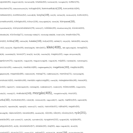
sgyerek(45),
kisgyermek(34),
kismama(38),
kitartás(50),
kockázat(34),
kocogás(24),
koffein(76),
kommunikáció(124),
koncentráció(94),
leszterin(76),
koleszterinszint(24),
kollagén(54),
konyha(149),
nditerem(51),
konfliktus(52),
kontroll(28),
kór(25),
kórház(29),
kórokozó(24),
kortizol(41),
könyv(106),
környezet(116),
zmetikum(40),
köhögés(40),
könyvajánló(24),
köret(30),
nyezetbarát(31),
környezetvédelem(78),
köröm(27),
kötődés(49),
következmény(33),
közérzet(43),
lekedés(26),
közösség(71),
közösségi média(27),
közösségi oldal(38),
kreatív(34),
kreativitás(79),
kritika(139),
kutatás(144),
kutya(100),
ém(62),
kultúra(36),
külföld(27),
kütyü(33),
lakás(65),
látás(34),
lélek(408),
z(42),
lazac(24),
légzés(49),
lehetőség(25),
lekvár(41),
lelki egészség(32),
levegő(42),
él(28),
Levendula(32),
leves(47),
lista(32),
liszt(36),
macska(33),
magány(42),
magas vérnyomás(28),
gnézium(70),
magvak(25),
magyar(25),
Magyarország(28),
magzat(25),
máj(60),
mandula(33),
marketing(31),
megelőzés(163),
sszázs(45),
medence(24),
meditáció(89),
megbetegedés(24),
megfázás(89),
glepetés(28),
megoldás(89),
melatonin(29),
meleg(74),
mellékhatás(24),
memória(72),
mennyiség(26),
nstruáció(50),
mentális(48),
mentális egészség(85),
menü(28),
méregtelenítés(48),
mese(40),
z(92),
migrén(27),
mindennapok(34),
minőség(33),
mobiltelefon(27),
modern(24),
módszer(68),
mogyoró(31),
mozgás(405),
motiváció(143),
sás(31),
mosoly(27),
mozgásforma(25),
mozi(42),
nka(182),
munkahely(92),
műtét(38),
művészet(29),
nagyszülő(27),
nap(35),
napfény(54),
napirend(35),
pozás(37),
napsütés(38),
naptej(32),
narancs(27),
nasi(31),
nassolás(41),
nátha(44),
negatív(50),
nyár(201),
nő(106),
növény(112),
hézség(36),
népszerű(42),
nevelés(83),
nevetés(30),
nők(42),
nyugalom(102),
aralás(90),
nyári szünet(27),
nyelv(26),
nyomelem(33),
nyugtató(29),
nyújtás(45),
afigyelés(52),
ok(36),
okostelefon(57),
oktatás(40),
olaj(50),
olajos magvak(34),
olcsó(33),
olvasás(101),
orvos(164),
ívaolaj(42),
omega-3(31),
online(52),
orrfolyás(24),
orvostudomány(26),