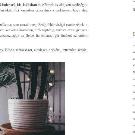
G
kkulensek kis lakásban
is elférnek és alig van szükségük
B
olni őket. Pici kaspóban csücsülnek a párkányon, hogy elég
r nálam az sem maradt meg. Pedig fehér virágai csodaszépek, s
em kedveli a közvetlen, tűző napfényt, viszont extra igénye a
sszahozhatjuk az életbe, ha elmaradt pár öntözés az utóbbi
A-v
ny.
Bírja a szárazságot, a hideget, a sötétet, rettentően szívós,
akt
áll
a
a
arc
vi
ba
bet
bi
bő
cig
csí
cuk