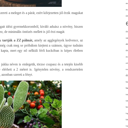
de
div
reti a meleget és a párát, ezért kifejezetten jól érzik magukat
éd
ágait idézi gyermekkoromból, kiváló aduász a növény, hiszen
de minimális öntözés mellett is jól érzi magát.
él
eg
k tartják a ZZ pálmát,
amely az agglegények kedvence, az
él
 még csak meg se próbálom kiejteni a számon, úgyse tudnám
kapta, mert egy nő nélküli férfi kuckóban is képes életben
él
elv
erd
ukka néven is emlegetik, törzse csupasz és a tetején kisebb
elérheti a 2 métert is. Igénytelen növény, a rendszertelen
int
, azonban szereti a fényt.
é
fa
fá
fel
fel
fe
fo
fo
fol