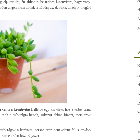
A
og elpusztulni, én akkor is be tudom bizonyítani, hogy vagy
erűen engem nem bírnak a növények, de ritka, amelyik megéri
H
A
M
A
N
r
H
A
D
kenti a kreativitást,
illetve egy kis életet hoz a térbe, tehát
M
 csak a művirágra hajtok, sokszor abban bízom, mert azok
H
 művirágok a barátaim, persze azért nem adtam fel, s tovább
k
l szerencsém lesz. Egyszer.