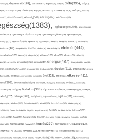
diéta(395),
depresszió(199),
mencia(34),
desszert(67),
diagnózis(28),
diák(24),
dió(50),
dohányzás(92),
at(38),
döntés(58),
drága(26),
duzzanat(27),
E-vitamin(25),
eb(26),
ebéd(57),
ecet(38),
edzés(267),
édesség(141),
es(42),
édesítőszer(43),
edzőterem(42),
egészség(1383),
egészséges(246),
egészséges
etmód(100),
egészséges táplálkozás(44),
egészségmegőrzés(43),
egészségtelen(32),
észségügy(27),
egyensúly(63),
egyetem(29),
egyszerű(31),
éhes(30),
éhség(38),
éjszaka(33),
ekcéma(26),
életmód(444),
elmiszer(142),
élet(114),
elengedés(29),
életkor(30),
életminőség(30),
etmódváltás(108),
elhízás(109),
elme(93),
életvitel(28),
elfogadás(30),
élmény(55),
előny(37),
energia(487),
emésztés(166),
árás(32),
ember(38),
empátia(43),
Energiaital(29),
eper(30),
érzelem(211),
ő(36),
eredmény(47),
erő(36),
érrendszer(36),
érzékenység(36),
érzelmek(42),
érzelmi
étkezés(411),
étel(228),
elligencia(28),
érzés(39),
esemény(27),
eszköz(28),
ételek(39),
trend(193),
evés(92),
étrendkiegészítő(47),
étterem(24),
étvágy(34),
Európa(28),
évszak(28),
fájdalom(308),
cebook(42),
fahéj(43),
fájdalomcsillapító(39),
fáradékonyság(30),
fáradt(28),
fehérje(198),
radtság(117),
fejfájás(93),
fejlődés(142),
fejlesztés(44),
feladat(46),
félelem(115),
dolgozás(24),
felelősség(62),
felnőtt(66),
felszívódás(56),
féltékenység(26),
fertőzés(101),
töltődés(29),
fenntarthatóság(29),
fény(36),
fényvédelem(28),
férfi(86),
fertőtlenítés(31),
film(111),
szültség(82),
fiatal(39),
figyelem(69),
finom(26),
fitt(34),
fittség(34),
fizikai(25),
fog(51),
fogyás(279),
fogyókúra(178),
gadalom(25),
fogmosás(41),
fogorvos(24),
fogyasztás(67),
folyadék(119),
khagyma(47),
folsav(25),
folyadékbevitel(40),
folyadékfogyasztás(45),
főzés(149),
futás(132),
yadékpótlás(29),
fontos(25),
forralt bor(26),
Föld(27),
friss(44),
futóverseny(32),