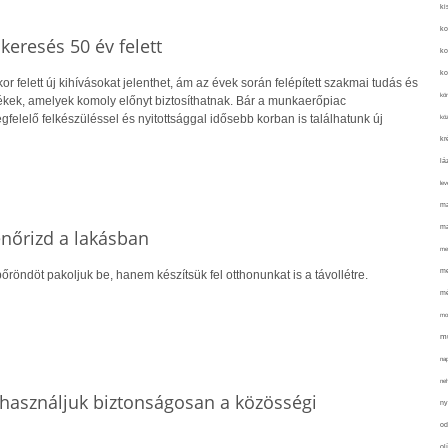
ki
ko
skeresés 50 év felett
ko
ko
r felett új kihívásokat jelenthet, ám az évek során felépített szakmai tudás és
kör
kek, amelyek komoly előnyt biztosíthatnak. Bár a munkaerőpiac
gfelelő felkészüléssel és nyitottsággal idősebb korban is találhatunk új
köz
kr
lá
lev
ma
ma
lenőrizd a lakásban
me
me
őröndöt pakoljuk be, hanem készítsük fel otthonunkat is a távollétre.
mé
mo
mu
na
ne
használjuk biztonságosan a közösségi
ny
od
ol