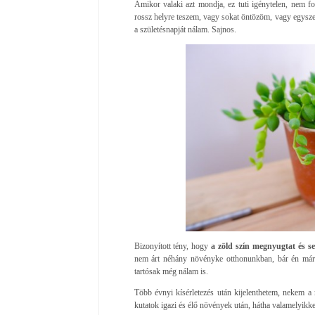
Amikor valaki azt mondja, ez tuti igénytelen, nem f
rossz helyre teszem, vagy sokat öntözöm, vagy egysz
a születésnapját nálam. Sajnos.
Bizonyított tény, hogy
a zöld szín megnyugtat és ser
nem árt néhány növényke otthonunkban, bár én már
tartósak még nálam is.
Több évnyi kísérletezés után kijelenthetem, nekem a
kutatok igazi és élő növények után, hátha valamelyikke