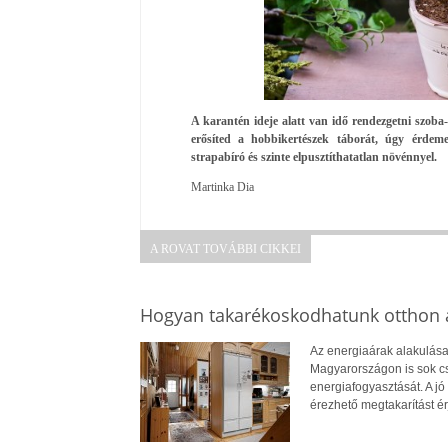
A karantén ideje alatt van idő rendezgetni szoba-é
erősíted a hobbikertészek táborát, úgy érdem
strapabíró és szinte elpusztíthatatlan növénnyel.
Martinka Dia
A ROVAT TOVÁBBI CIKKEI
Hogyan takarékoskodhatunk otthon a
Az energiaárak alakulása
Magyarországon is sok cs
energiafogyasztását. A jó 
érezhető megtakarítást ér