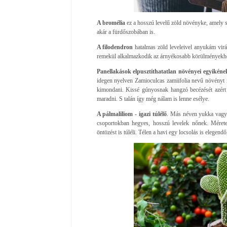
A bromélia
ez a hosszú levelű zöld növényke, amely sze
akár a fürdőszobában is.
A filodendron
hatalmas zöld leveleivel anyukám vir
remekül alkalmazkodik az árnyékosabb körülményekhez, 
Panellakások elpusztíthatatlan növényei egyikéne
idegen nyelven Zamioculcas zamiifolia nevű növényt
kimondani. Kissé gúnyosnak hangzó becézését azért 
maradni. S talán így még nálam is lenne esélye.
A pálmaliliom - igazi túlélő
. Más néven yukka vagy j
csoportokban hegyes, hosszú levelek nőnek. Mérete 
öntözést is túléli. Télen a havi egy locsolás is elegendő