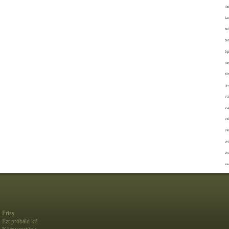
táp
ta
te
te
ti
tör
tú
újr
va
vá
vé
ve
vir
vit
zav
Friss
Ezt próbáld ki!