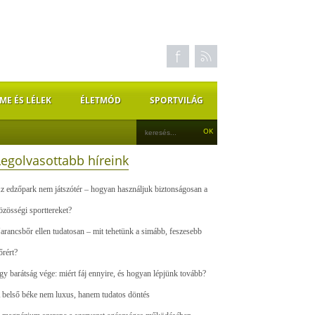
ME ÉS LÉLEK
ÉLETMÓD
SPORTVILÁG
Legolvasottabb híreink
z edzőpark nem játszótér – hogyan használjuk biztonságosan a
özösségi sporttereket?
arancsbőr ellen tudatosan – mit tehetünk a simább, feszesebb
őrért?
gy barátság vége: miért fáj ennyire, és hogyan lépjünk tovább?
 belső béke nem luxus, hanem tudatos döntés