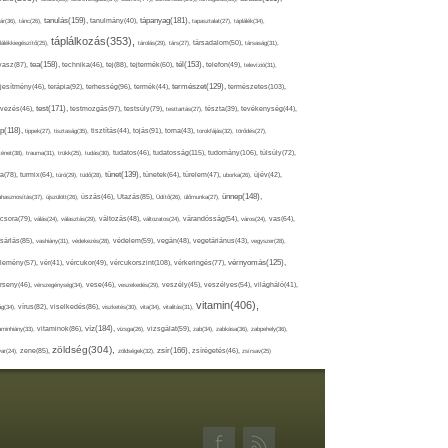
tápanyag(181),
tanulás(159),
ár(36),
tánc(26),
tanulmány(40),
tapasztalat(27),
táplálék(34),
táplálkozás(353),
lálékkiegészítő(25),
tárolás(29),
társ(27),
társadalom(50),
társaság(31),
tea(158),
tél(153),
vasz(87),
technika(46),
tej(88),
tejtermék(60),
telefon(49),
televízió(31),
terápia(92),
terhesség(96),
természet(129),
természetes(103),
ljesítmény(46),
termék(44),
test(171),
testmozgás(97),
rvezés(46),
testsúly(79),
testtartás(27),
tészta(39),
tevékenység(44),
pp(118),
tippek(27),
tisztaság(35),
tisztítás(44),
tojás(91),
torna(43),
torokfájás(32),
törődés(27),
tudatosság(115),
tudomány(106),
ténet(38),
trauma(31),
trükk(25),
tudás(30),
tudatos(46),
túlsúly(72),
tünet(139),
ra(78),
turmix(64),
túró(29),
tüdő(28),
tünetek(64),
türelem(47),
uborka(26),
újév(42),
ünnep(148),
ahasznosítás(37),
újszülött(26),
úszás(46),
Utazás(85),
Üdítő(26),
ülőmunka(27),
csora(79),
válás(24),
választás(29),
változás(48),
változatos(24),
várandósság(54),
város(24),
vas(64),
sárlás(85),
vashiány(31),
védekezés(28),
védelem(59),
vegán(48),
vegetáriánus(43),
vegyszer(28),
vércukorszint(108),
vérnyomás(125),
lemény(57),
vér(41),
vércukor(49),
vérkeringés(77),
rseny(46),
vérszegénység(34),
vese(46),
veszekedés(29),
veszély(45),
veszélyes(54),
világháló(41),
vitamin(406),
ág(34),
vírus(82),
viselkedés(86),
viszketés(30),
vita(34),
vitalitás(31),
víz(184),
aminhiány(33),
vitaminok(86),
vizsga(26),
vizsgálat(59),
zab(34),
zabkása(36),
zabpehely(36),
zöldség(304),
zsír(166),
ar(24),
zene(85),
zöldségek(32),
zsírégetés(46),
zsírsav(25)