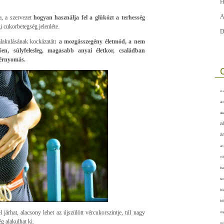
H
A
a, a szervezet
hogyan használja fel a glükózt a terhesség
i cukorbetegség jelenléte.
D
alakulásának kockázatát
: a mozgásszegény életmód, a nem
ően, súlyfelesleg, magasabb anyai életkor, családban
vérnyomás.
A-v
akt
áll
a
a
arc
vi
ba
bet
bi
bő
rhat, alacsony lehet az újszülött vércukorszintje, túl nagy
cig
g alakulhat ki.
csí