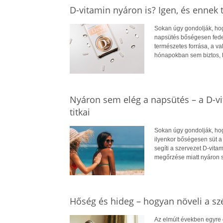
D-vitamin nyáron is? Igen, és ennek
Sokan úgy gondolják, hogy
napsütés bőségesen fedez
természetes forrása, a v
hónapokban sem biztos, 
Nyáron sem elég a napsütés – a D-v
titkai
Sokan úgy gondolják, hog
ilyenkor bőségesen süt a
segíti a szervezet D-vit
megőrzése miatt nyáron 
Hőség és hideg – hogyan növeli a szé
Az elmúlt években egyre 