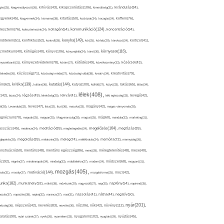
kikapcsolódás(106),
gés(25),
kiegyensúlyozott(26),
kihívás(43),
kimerültség(31),
kirándulás(84),
sgyerek(45),
kisgyermek(34),
kismama(38),
kitartás(50),
kockázat(34),
kocogás(24),
koffein(76),
kommunikáció(124),
koncentráció(94),
leszterin(76),
koleszterinszint(24),
kollagén(54),
konyha(149),
nditerem(51),
konfliktus(52),
kontroll(28),
kór(25),
kórház(29),
kórokozó(24),
kortizol(41),
könyv(106),
környezet(116),
zmetikum(40),
köhögés(40),
könyvajánló(24),
köret(30),
nyezetbarát(31),
környezetvédelem(78),
köröm(27),
kötődés(49),
következmény(33),
közérzet(43),
lekedés(26),
közösség(71),
közösségi média(27),
közösségi oldal(38),
kreatív(34),
kreativitás(79),
kritika(139),
kutatás(144),
kutya(100),
ém(62),
kultúra(36),
külföld(27),
kütyü(33),
lakás(65),
látás(34),
lélek(408),
z(42),
lazac(24),
légzés(49),
lehetőség(25),
lekvár(41),
lelki egészség(33),
levegő(42),
él(28),
Levendula(32),
leves(47),
lista(32),
liszt(36),
macska(33),
magány(42),
magas vérnyomás(28),
gnézium(70),
magvak(25),
magyar(25),
Magyarország(28),
magzat(25),
máj(60),
mandula(33),
marketing(31),
megelőzés(164),
sszázs(45),
medence(24),
meditáció(89),
megbetegedés(24),
megfázás(89),
glepetés(28),
megoldás(89),
melatonin(29),
meleg(74),
mellékhatás(24),
memória(72),
mennyiség(26),
nstruáció(50),
mentális(48),
mentális egészség(86),
menü(28),
méregtelenítés(48),
mese(40),
z(92),
migrén(27),
mindennapok(34),
minőség(33),
mobiltelefon(27),
modern(24),
módszer(68),
mogyoró(31),
mozgás(405),
motiváció(144),
sás(31),
mosoly(27),
mozgásforma(25),
mozi(42),
nka(182),
munkahely(92),
műtét(38),
művészet(29),
nagyszülő(27),
nap(35),
napfény(54),
napirend(35),
pozás(37),
napsütés(38),
naptej(32),
narancs(27),
nasi(31),
nassolás(41),
nátha(44),
negatív(50),
nyár(201),
nő(106),
növény(112),
hézség(36),
népszerű(42),
nevelés(83),
nevetés(30),
nők(42),
nyugalom(102),
aralás(90),
nyári szünet(27),
nyelv(26),
nyomelem(33),
nyugtató(29),
nyújtás(45),