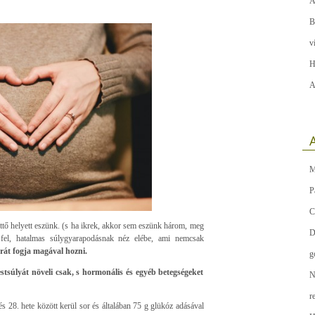
A
B
v
H
A
A
M
P
C
ettő helyett eszünk. (s ha ikrek, akkor sem eszünk három, meg
D
fel, hatalmas súlygyarapodásnak néz elébe, ami nemcsak
rát fogja magával hozni.
g
estsúlyát növeli csak, s hormonális és egyéb betegségeket
N
r
s 28. hete között kerül sor és általában 75 g glükóz adásával