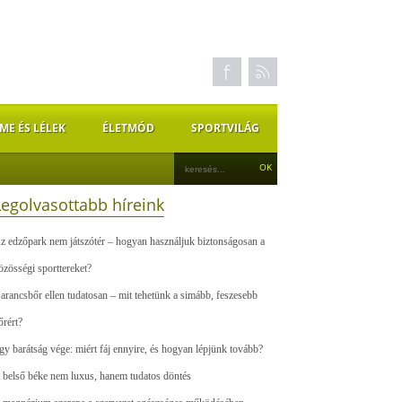
ME ÉS LÉLEK
ÉLETMÓD
SPORTVILÁG
Legolvasottabb híreink
z edzőpark nem játszótér – hogyan használjuk biztonságosan a
özösségi sporttereket?
arancsbőr ellen tudatosan – mit tehetünk a simább, feszesebb
őrért?
gy barátság vége: miért fáj ennyire, és hogyan lépjünk tovább?
 belső béke nem luxus, hanem tudatos döntés