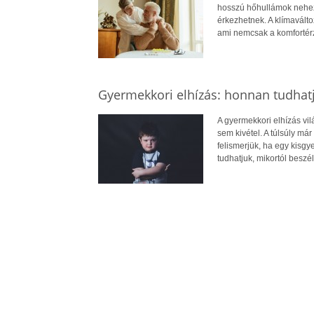
hosszú hőhullámok nehezít
érkezhetnek. A klímavált
ami nemcsak a komfortérz
Gyermekkori elhízás: honnan tudhatj
A gyermekkori elhízás vi
sem kivétel. A túlsúly má
felismerjük, ha egy kisg
tudhatjuk, mikortól beszél