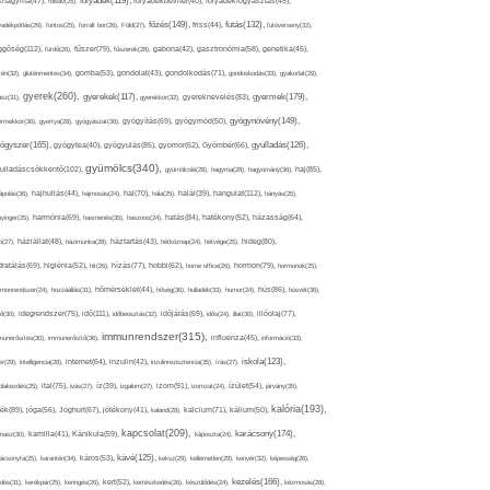
folyadék(119),
khagyma(47),
folsav(25),
folyadékbevitel(40),
folyadékfogyasztás(45),
főzés(149),
futás(132),
yadékpótlás(29),
fontos(25),
forralt bor(26),
Föld(27),
friss(44),
futóverseny(32),
ggőség(112),
fürdő(26),
fűszer(79),
fűszerek(28),
gabona(42),
gasztronómia(58),
genetika(45),
tén(32),
gluténmentes(34),
gomba(53),
gondolat(43),
gondolkodás(71),
gondoskodás(33),
gyakorlat(29),
gyerek(260),
gyermek(179),
gyerekek(117),
ász(31),
gyerekkor(32),
gyereknevelés(83),
gyógynövény(149),
ermekkor(36),
gyertya(28),
gyógyászat(36),
gyógyítás(69),
gyógymód(50),
ógyszer(165),
gyulladás(126),
gyógytea(40),
gyógyulás(85),
gyomor(62),
Gyömbér(66),
gyümölcs(340),
ulladáscsökkentő(102),
gyümölcslé(28),
hagyma(28),
hagyomány(36),
haj(85),
hangulat(112),
ápolás(36),
hajhullás(44),
hajmosás(24),
hal(70),
hála(25),
halál(39),
hányás(25),
yinger(25),
harmónia(69),
hasmenés(35),
hasznos(24),
hatás(84),
hatékony(52),
házasság(64),
i(27),
háziállat(48),
házimunka(28),
háztartás(43),
hétköznap(24),
hétvége(25),
hideg(80),
dratálás(69),
higiénia(52),
hit(26),
hízás(77),
hobbi(62),
home office(26),
hormon(79),
hormonok(25),
rmonrendszer(24),
hozzáállás(31),
hőmérséklet(44),
hőség(36),
hulladék(33),
humor(24),
hús(86),
húsvét(36),
idő(111),
ő(30),
idegrendszer(75),
időbeosztás(32),
időjárás(69),
idős(24),
illat(30),
illóolaj(77),
immunrendszer(315),
munerősítés(30),
immunerősítő(36),
influenza(45),
információ(33),
iskola(123),
er(29),
intelligencia(28),
internet(64),
inzulin(42),
inzulinrezisztencia(35),
írás(27),
olakezdés(25),
ital(75),
ivás(27),
íz(39),
izgalom(27),
izom(91),
izomzat(24),
ízület(54),
járvány(35),
kalória(193),
ték(89),
jóga(56),
Joghurt(67),
jótékony(41),
kaland(28),
kalcium(71),
kálium(50),
kapcsolat(209),
karácsony(174),
masz(30),
kamilla(41),
Kánikula(59),
káposzta(24),
kávé(125),
ácsonyfa(25),
karantén(34),
káros(53),
keksz(29),
kellemetlen(29),
kenyér(32),
képesség(28),
kezelés(166),
dés(31),
kerékpár(25),
keringés(26),
kert(52),
kertészkedés(26),
készülődés(24),
kézmosás(28),