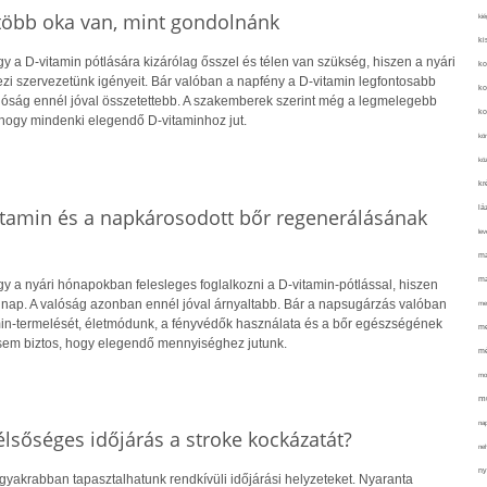
 több oka van, mint gondolnánk
kié
ki
 a D-vitamin pótlására kizárólag ősszel és télen van szükség, hiszen a nyári
ko
i szervezetünk igényeit. Bár valóban a napfény a D-vitamin legfontosabb
ko
alóság ennél jóval összetettebb. A szakemberek szerint még a legmelegebb
ko
hogy mindenki elegendő D-vitaminhoz jut.
kör
köz
kr
lá
itamin és a napkárosodott bőr regenerálásának
lev
ma
ma
y a nyári hónapokban felesleges foglalkozni a D-vitamin-pótlással, hiszen
 nap. A valóság azonban ennél jóval árnyaltabb. Bár a napsugárzás valóban
me
amin-termelését, életmódunk, a fényvédők használata és a bőr egészségének
me
sem biztos, hogy elegendő mennyiséghez jutunk.
mé
mo
mu
na
lsőséges időjárás a stroke kockázatát?
ne
ny
gyakrabban tapasztalhatunk rendkívüli időjárási helyzeteket. Nyaranta