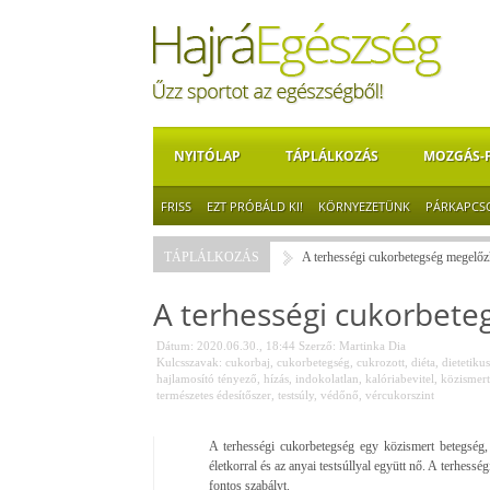
NYITÓLAP
TÁPLÁLKOZÁS
MOZGÁS-
FRISS
EZT PRÓBÁLD KI!
KÖRNYEZETÜNK
PÁRKAPCS
TÁPLÁLKOZÁS
A terhességi cukorbetegség megelőz
A terhességi cukorbet
Dátum: 2020.06.30., 18:44
Szerző:
Martinka Dia
Kulcsszavak:
cukorbaj
,
cukorbetegség
,
cukrozott
,
diéta
,
dietetikus
hajlamosító tényező
,
hízás
,
indokolatlan
,
kalóriabevitel
,
közismert
természetes édesítőszer
,
testsúly
,
védőnő
,
vércukorszint
A terhességi cukorbetegség egy közismert betegség, 
életkorral és az anyai testsúllyal együtt nő. A terhes
fontos szabályt.