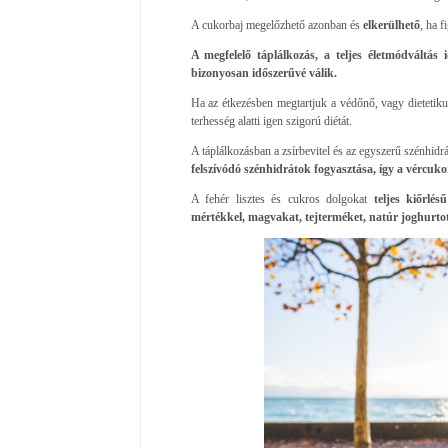
A cukorbaj megelőzhető azonban és
elkerülhető
, ha 
A megfelelő táplálkozás, a teljes életmódváltás 
bizonyosan időszerűvé válik.
Ha az étkezésben megtartjuk a védőnő, vagy dietetikus 
terhesség alatti igen szigorú diétát.
A táplálkozásban a zsírbevitel és az egyszerű szénhidr
felszívódó szénhidrátok fogyasztása, így a vércu
A fehér lisztes és cukros dolgokat
teljes kiőrlé
mértékkel, magvakat, tejterméket, natúr joghurtot