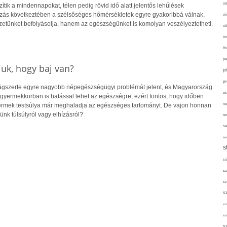
od
ik a mindennapokat, télen pedig rövid idő alatt jelentős lehűlések
ozás következtében a szélsőséges hőmérsékletek egyre gyakoribbá válnak,
ol
etünket befolyásolja, hanem az egészségünket is komolyan veszélyeztetheti.
ot
ön
ős
pa
uk, hogy baj van?
p
pr
lágszerte egyre nagyobb népegészségügyi problémát jelent, és Magyarország
ps
r gyermekkorban is hatással lehet az egészségre, ezért fontos, hogy időben
re
yermek testsúlya már meghaladja az egészséges tartományt. De vajon honnan
ünk túlsúlyról vagy elhízásról?
re
sa
sor
s
sü
sz
sz
s
szí
sz
s