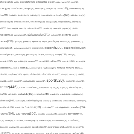
afigyelés(52),
ok(36),
okostelefon(57),
oktatás(40),
olaj(50),
olajos magvak(34),
olcsó(33),
olvasás(101),
orvos(164),
ívaolaj(42),
omega-3(31),
online(52),
orrfolyás(24),
orvostudomány(26),
thon(111),
önbizalom(122),
óvoda(26),
öltözködés(35),
önállóság(27),
önbecsülés(36),
önbizalomhiány(28),
önismeret(113),
értékelés(44),
önfejlesztés(59),
önkifejezés(26),
öregedés(46),
öröm(69),
z(109),
őszinteség(34),
ötlet(37),
pajzsmirigy(53),
pakolás(30),
panasz(25),
paprika(28),
pár(27),
párkapcsolat(241),
radicsom(52),
páratartalom(27),
pattanás(30),
pénz(74),
piac(27),
ihenés(210),
pizza(25),
pollen(32),
popcorn(35),
por(26),
pozitív(83),
prevenció(25),
probiotikum(37),
psziché(290),
pszichológia(230),
obléma(142),
problémamegoldás(27),
program(60),
recept(131),
zichológus(67),
puffadás(34),
pulzus(45),
rák(69),
reakció(33),
reflux(31),
generáció(46),
regenerálódás(28),
reggel(39),
reggeli(89),
reklám(39),
relaxáció(81),
rendszer(24),
Rost(131),
ndszeres(41),
rizs(34),
rozmaring(24),
rugalmasság(24),
ruha(42),
rutin(47),
sajt(67),
segítség(100),
séta(107),
láta(78),
sejt(27),
sérülés(58),
siker(67),
sírás(27),
smink(37),
só(70),
sport(528),
ozat(33),
sör(26),
spenót(27),
spiritualitás(28),
spórolás(37),
sportoló(31),
strand(35),
tressz(446),
sütemény(94),
stresszkezelés(53),
stresszoldás(34),
súly(25),
súlyzó(24),
szabadidő(142),
tés(91),
sütőtök(25),
szabadság(47),
szabály(25),
szabályok(24),
szájhigiénia(24),
akember(140),
szakítás(27),
Számítógép(46),
száraz(24),
szédülés(35),
székrekedés(25),
Szem(54),
Szénhidrát(181),
emélyiség(94),
szerelem(156),
szemét(32),
szépség(52),
szépségápolás(26),
szervezet(306),
zeretet(207),
szex(27),
szexualitás(25),
szezon(34),
szilveszter(48),
szív(109),
n(28),
színek(36),
szívbetegség(32),
szocializáció(30),
szódabikarbóna(35),
szokás(79),
szorongás(178),
okások(33),
szolárium(24),
szoptatás(33),
szórakozás(45),
szőlő(25),
szülés(70),
zülő(203),
tanács(161),
szülők(25),
szűrővizsgálat(34),
tablet(44),
takarítás(50),
támogatás(36),