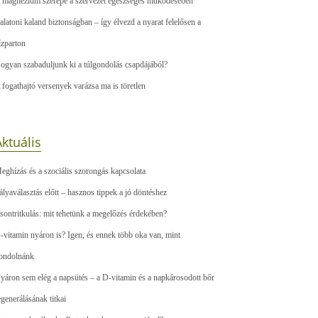
 magnézium szerepe a szervezet egészséges működésében
alatoni kaland biztonságban – így élvezd a nyarat felelősen a
ízparton
ogyan szabaduljunk ki a túlgondolás csapdájából?
 fogathajtó versenyek varázsa ma is töretlen
ktuális
eghízás és a szociális szorongás kapcsolata
ályaválasztás előtt – hasznos tippek a jó döntéshez
sontritkulás: mit tehetünk a megelőzés érdekében?
-vitamin nyáron is? Igen, és ennek több oka van, mint
ondolnánk
yáron sem elég a napsütés – a D-vitamin és a napkárosodott bőr
egenerálásának titkai