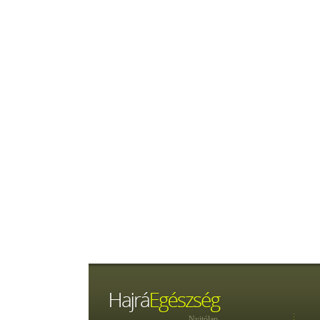
Nyitólap