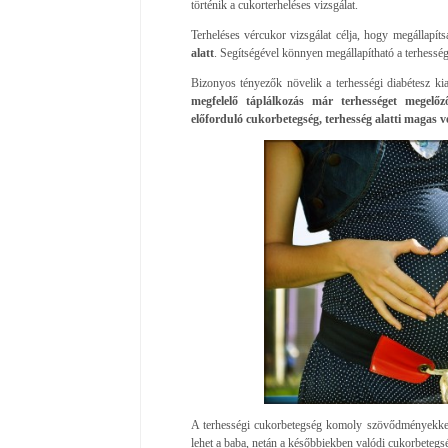
történik a cukorterheléses vizsgálat.
Terheléses vércukor vizsgálat célja, hogy megállapíts
alatt
. Segítségével könnyen megállapítható a terhesség
Bizonyos tényezők növelik a terhességi diabétesz ki
megfelelő táplálkozás már terhességet megelőz
előforduló cukorbetegség, terhesség alatti magas 
A terhességi cukorbetegség komoly szövődményekkel já
lehet a baba, netán a későbbiekben valódi cukorbetegsé