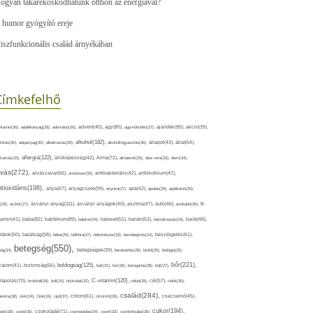
ogyan takarékoskodhatunk otthon az energiával?
 humor gyógyító ereje
iszfunkcionális család árnyékában
Címkefelhő
ajándék(95),
itamin(36),
adalékanyag(28),
adomány(26),
advent(40),
agy(80),
agyműködés(27),
akció(39),
alkohol(182),
ivitás(30),
alapanyag(30),
alkalmazás(28),
alkoholfogyasztás(36),
állapot(43),
állat(54),
allergia(122),
attartás(33),
állóképesség(42),
Alma(72),
almaecet(26),
aloe vera(33),
álom(34),
lvás(272),
alvászavar(66),
aminosav(33),
antibakteriális(42),
antibiotikum(47),
ntioxidáns(198),
anyagcsere(99),
anya(67),
anyuka(27),
apa(42),
ápolás(29),
applikáció(26),
ásványi anyag(111),
(29),
arcbőr(27),
ásványi anyagok(40),
asztma(47),
autó(46),
avokádó(36),
B-
tamin(41),
baba(82),
baktérium(89),
balaton(34),
baleset(51),
banán(53),
bántalmazás(24),
barát(48),
rátok(50),
barátság(58),
béke(29),
bélflóra(37),
bélrendszer(33),
bemelegítés(24),
beszélgetés(61),
betegség(550),
eg(34),
betegségek(39),
bevásárlás(28),
bicikli(25),
biológia(25),
bőr(221),
boldogság(125),
zalom(41),
biztonság(66),
bolt(31),
bor(36),
borogatás(28),
böjt(27),
C-vitamin(120),
rápolás(70),
brokkoli(29),
buli(24),
bűntudat(32),
cékla(28),
cél(57),
célok(30),
család(284),
aretta(38),
cikk(24),
Cink(24),
cipő(37),
citrom(61),
citromfű(26),
csecsemő(45),
cukor(194),
pés(26),
csoki(35),
csokoládé(71),
csomagolás(24),
csont(33),
csontritkulás(36),