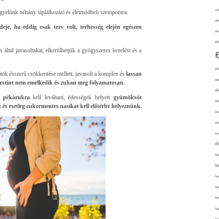
cuk
figyelünk néhány táplálkozási és életmódbeli szempontra.
de
ideje, ha eddig csak terv volt, terhesség elején egészen
div
éd
által javasoltakat, elkerülhetjük a gyógyszeres kezelést és a
él
átok ésszerű csökkentése mellett, javasolt a komplex és
lassan
eg
korszint nem emelkedik és zuhan meg folyamatosan.
él
sű pékárukra
kell leváltani, édességek helyett
gyümölcsöt
él
 és esetleg cukormentes nasikat kell előtérbe helyeznünk.
elv
erd
int
é
fa
fá
fel
fel
fe
fo