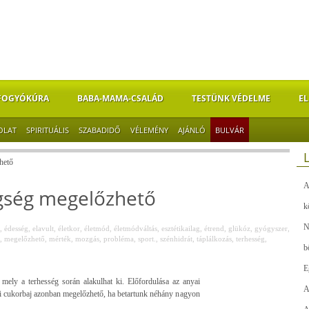
FOGYÓKÚRA
BABA-MAMA-CSALÁD
TESTÜNK VÉDELME
EL
OLAT
SPIRITUÁLIS
SZABADIDŐ
VÉLEMÉNY
AJÁNLÓ
BULVÁR
hető
A
egség megelőzhető
k
N
,
édesség
,
elavult
,
életkor
,
életmód
,
életmódváltás
,
esztétikailag
,
étrend
,
glükóz
,
gyógyszer
,
,
megelőzhető
,
mérték
,
mozgás
,
probléma
,
sport.
,
szénhidrát
,
táplálkozás
,
terhesség
,
b
E
mely a terhesség során alakulhat ki. Előfordulása az anyai
A
ségi cukorbaj azonban megelőzhető, ha betartunk néhány nagyon