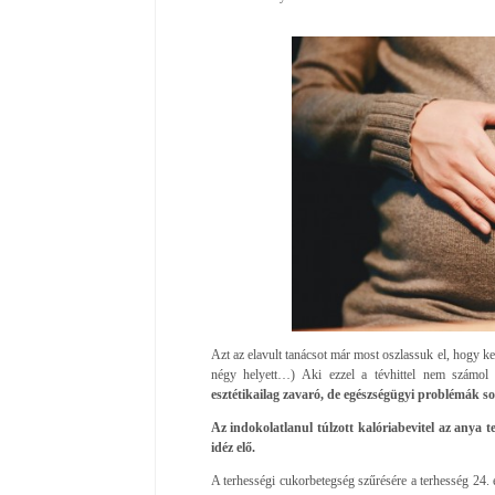
Azt az elavult tanácsot már most oszlassuk el, hogy k
négy helyett…) Aki ezzel a tévhittel nem számol 
esztétikailag zavaró, de egészségügyi problémák so
Az indokolatlanul túlzott kalóriabevitel az anya t
idéz elő.
A terhességi cukorbetegség szűrésére a terhesség 24. é