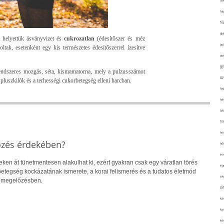
fo
fol
fü
glu
, helyettük ásványvizet és
cukrozatlan
(édesítőszer és méz
gy
ltak, esetenként egy kis természetes édesítőszerrel ízesítve
gy
gy
rendszeres mozgás, séta, kismamatorna, mely a pulzusszámot
gy
luszkilók és a terhességi cukorbetegség elleni harcban.
haj
hán
ház
hi
ho
őzés érdekében?
hűt
im
eken át tünetmentesen alakulhat ki, ezért gyakran csak egy váratlan törés
ing
 A betegség kockázatának ismerete, a korai felismerés és a tudatos életmód
isk
a megelőzésben.
já
ka
kar
kér