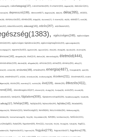
cukorbetegség(137),
orbeteg(25),
cukormentes(69),
D-vitamin(53),
daganat(36),
dekoráció(41),
diéta(395),
depresszió(199),
mencia(34),
desszert(67),
diagnózis(28),
diák(24),
dió(50),
dohányzás(92),
at(38),
döntés(58),
drága(26),
duzzanat(27),
E-vitamin(25),
eb(26),
ebéd(57),
ecet(38),
edzés(267),
édesség(141),
es(42),
édesítőszer(43),
edzőterem(42),
egészség(1383),
egészséges(246),
egészséges
etmód(100),
egészséges táplálkozás(45),
egészségmegőrzés(43),
egészségtelen(32),
észségügy(27),
egyensúly(63),
egyetem(30),
egyszerű(31),
éhes(30),
éhség(38),
éjszaka(33),
ekcéma(26),
életmód(444),
elmiszer(142),
élet(114),
elengedés(29),
életkor(30),
életminőség(30),
etmódváltás(109),
elhízás(110),
elme(93),
életvitel(28),
elfogadás(30),
élmény(55),
előny(37),
energia(487),
emésztés(166),
árás(32),
ember(38),
empátia(43),
Energiaital(29),
eper(30),
érzelem(211),
ő(36),
eredmény(47),
erő(36),
érrendszer(36),
érzékenység(36),
érzelmek(42),
érzelmi
étkezés(411),
étel(228),
elligencia(28),
érzés(39),
esemény(27),
eszköz(28),
ételek(39),
trend(194),
evés(92),
étrendkiegészítő(47),
étterem(24),
étvágy(34),
Európa(28),
évszak(28),
fájdalom(308),
cebook(42),
fahéj(43),
fájdalomcsillapító(39),
fáradékonyság(30),
fáradt(28),
fehérje(198),
radtság(117),
fejfájás(93),
fejlődés(142),
fejlesztés(44),
feladat(46),
félelem(115),
dolgozás(24),
felelősség(62),
felnőtt(66),
felszívódás(56),
féltékenység(26),
fertőzés(101),
töltődés(29),
fenntarthatóság(29),
fény(36),
fényvédelem(28),
férfi(86),
fertőtlenítés(31),
film(111),
szültség(82),
fiatal(39),
figyelem(69),
finom(26),
fitt(34),
fittség(34),
fizikai(25),
fog(51),
fogyás(279),
fogyókúra(178),
gadalom(25),
fogmosás(41),
fogorvos(24),
fogyasztás(67),