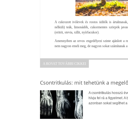
A cukrozott ivólevek és rostos üdítők is ártalmasak
nélküli) teák, limonádék, cukormentes szörpök javaso
(eritrit, stevia, xillit, nyírfacukor).
Amennyiben az orvos engedélyezi szinte ajánlott a 
nem nagyon emeli meg, de nagyon sokat számítanak a p
A ROVAT TOVÁBBI CIKKEI
Csontritkulás: mit tehetünk a megel
A csontritkulás hosszú év
hívja fel rá a figyelmet.
azonban sokat segíthet 