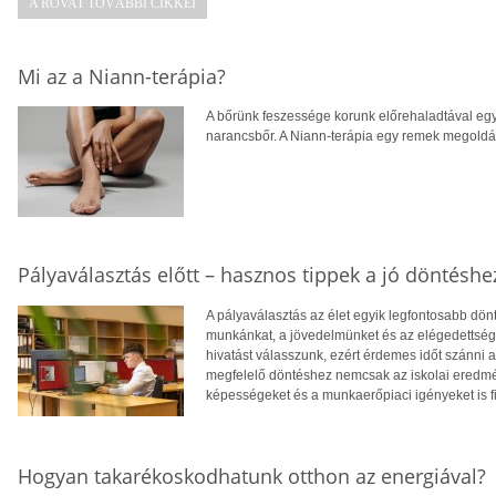
A ROVAT TOVÁBBI CIKKEI
Mi az a Niann-terápia?
A bőrünk feszessége korunk előrehaladtával egy
narancsbőr. A Niann-terápia egy remek megoldás
Pályaválasztás előtt – hasznos tippek a jó döntéshe
A pályaválasztás az élet egyik legfontosabb dö
munkánkat, a jövedelmünket és az elégedettség
hivatást válasszunk, ezért érdemes időt szánni
megfelelő döntéshez nemcsak az iskolai eredm
képességeket és a munkaerőpiaci igényeket is f
Hogyan takarékoskodhatunk otthon az energiával?