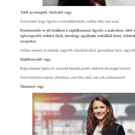
Több az energiád. Aktívabb vagy.
Észrevetted, hogy figyelsz a folyadékbevitelre, sokkal több vizet iszol.
Rendezettebb és jól beállított a táplálkozásod, figyelsz a makrókra, több zö
egészségesebb ételeket főzöl, merthogy egyáltalán nekiálltál főzni, érdekel
recepteket.
Jobban mennek az edzések, nagyobb súlyokkal edzel, gyorsabban futsz, nagyobb 
Hajlékonyabb vagy.
Kapcsolatokat építesz és a hozzád hasonló pozitív emberek társaságát keresed.
Nem befolyásol mások véleménye, nem félsz attól, mit szól a környezeted.
Önazonos vagy.