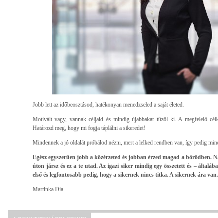
Jobb lett az időbeosztásod, hatékonyan menedzseled a saját életed.
Motivált vagy, vannak céljaid és mindig újabbakat tűzöl ki. A megfelelő célki
Határozd meg, hogy mi fogja táplálni a sikeredet!
Mindennek a jó oldalát próbálod nézni, mert a lelked rendben van, így pedig mi
Egész egyszerűen jobb a közérzeted és jobban érzed magad a bőrödben. Na 
úton jársz és ez a te utad. Az igazi siker mindig egy összetett és – által
első és legfontosabb pedig, hogy a sikernek nincs titka. A sikernek ára van
Martinka Dia