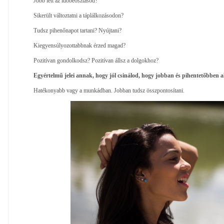
Jobb lett az időbeosztásod?
Sikerült változtatni a táplálkozásodon?
Tudsz pihenőnapot tartani? Nyújtani?
Kiegyensúlyozottabbnak érzed magad?
Pozitívan gondolkodsz? Pozitívan állsz a dolgokhoz?
Egyértelmű jelei annak, hogy jól csinálod, hogy jobban és pihentetőbben al
Hatékonyabb vagy a munkádban. Jobban tudsz összpontosítani.