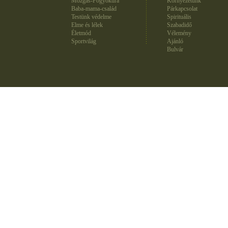
Mozgás-Fogyókúra
Környezetünk
Baba-mama-család
Párkapcsolat
Testünk védelme
Spirituális
Elme és lélek
Szabadidő
Életmód
Vélemény
Sportvilág
Ajánló
Bulvár