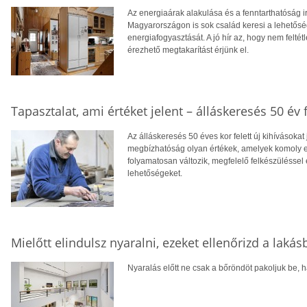
Az energiaárak alakulása és a fenntarthatóság i
Magyarországon is sok család keresi a lehetősé
energiafogyasztását. A jó hír az, hogy nem feltétl
érezhető megtakarítást érjünk el.
Tapasztalat, ami értéket jelent – álláskeresés 50 év f
Az álláskeresés 50 éves kor felett új kihívásokat
megbízhatóság olyan értékek, amelyek komoly el
folyamatosan változik, megfelelő felkészüléssel 
lehetőségeket.
Mielőtt elindulsz nyaralni, ezeket ellenőrizd a laká
Nyaralás előtt ne csak a bőröndöt pakoljuk be, ha