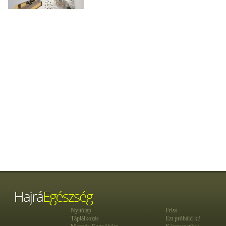
Nyitólap
Friss
Táplálkozás
Ezt próbáld ki!