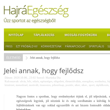
NYITÓLAP
TÁPLÁLKOZÁS
MOZGÁS-FOGYÓKÚRA
B
FRISS
EZT PRÓBÁLD KI!
KÖRNYEZETÜNK
PÁRKAPCSOLAT
SPIRITUÁLIS
S
ÉLETMÓD
Jelei annak, hogy fejlődsz
Jelei annak, hogy fejlődsz
Dátum: 2020.10.06., 23:02
Szerző:
Martinka Dia
Kulcsszavak:
alvás
,
bőr
,
edzés
,
egészséges
,
elégedett
,
életmódváltás
,
energikus
,
eredmény
,
fe
közérzet
,
menedzsel
,
motivált
,
önazonos
,
pihenőnap
,
pozitív
,
siker
,
siker.
,
sport
,
táplálkozás
,
Nagyon fontos a sportban, hogy eredményeket érjünk el, jól teljesítsünk, 
egészségesek legyünk, jól nézzünk ki és még sorolhatnám a külvilág fe
fejlődésünknek van egy sokkal egyszerűbb és azt hiszem fontosabb oldal
bőrünkben.