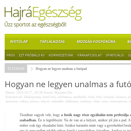
NYITÓLAP
TÁPLÁLKOZÁS
MOZGÁS-FOGYÓKÚRA
B
FRISS
EZT PRÓBÁLD KI!
KÖRNYEZETÜNK
PÁRKAPCSOLAT
SPIRITUÁLIS
S
ÉLETMÓD
Hogyan ne legyen unalmas a futópad
Hogyan ne legyen unalmas a fut
Dátum: 2020.10.27., 02:36
Szerző:
Martinka Dia
Kulcsszavak:
állóképesség
,
benti futó
,
edzéstípus
,
emelkedő
,
futás
,
futó
,
futópad
,
hasznos
,
in
monoton
,
otthon
,
pulzus
,
súlyzó
,
szabadtér
,
találmány
,
unalmas
,
vihar
,
zene
,
zenecsatorna
,
z
Tisztában vagyok vele, hogy
a futók nagy része egyáltalán nem preferálja 
szabadban.
Én is legtöbbször. Na de van az a helyzet, amikor jól jön a pad. 
ember csak úgy elszaladni futni. Amikor karantén miatt vagy a gyerekekkel bezá
egy jó zene mellett inkább otthon futnál a nappalidban, házadban. Amikor az ö