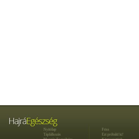
Nyitólap
Friss
Táplálkozás
Ezt próbáld ki!