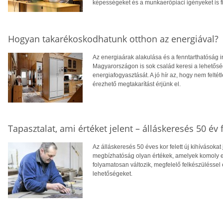
képességeket és a munkaerőpiaci igényeket is f
Hogyan takarékoskodhatunk otthon az energiával?
Az energiaárak alakulása és a fenntarthatóság i
Magyarországon is sok család keresi a lehetősé
energiafogyasztását. A jó hír az, hogy nem feltétl
érezhető megtakarítást érjünk el.
Tapasztalat, ami értéket jelent – álláskeresés 50 év f
Az álláskeresés 50 éves kor felett új kihívásokat
megbízhatóság olyan értékek, amelyek komoly el
folyamatosan változik, megfelelő felkészüléssel 
lehetőségeket.