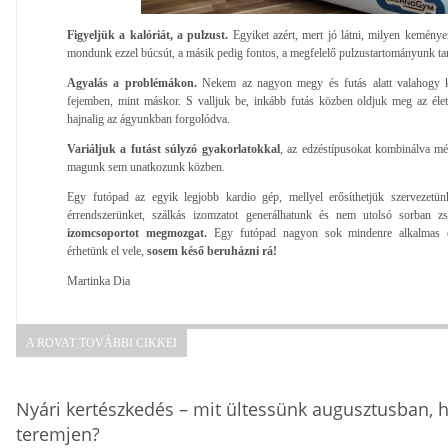
Figyeljük a kalóriát, a pulzust.
Egyiket azért, mert jó látni, milyen kemén
mondunk ezzel búcsút, a másik pedig fontos, a megfelelő pulzustartományunk tart
Agyalás a problémákon.
Nekem az nagyon megy és futás alatt valahogy 
fejemben, mint máskor. S valljuk be, inkább futás közben oldjuk meg az élet
hajnalig az ágyunkban forgolódva.
Variáljuk a futást súlyzó gyakorlatokkal
, az edzéstípusokat kombinálva m
magunk sem unatkozunk közben.
Egy futópad az egyik legjobb kardio gép, mellyel erősíthetjük szervezetünke
érrendszerünket, szálkás izomzatot generálhatunk és nem utolsó sorban zs
izomcsoportot megmozgat.
Egy futópad nagyon sok mindenre alkalmas
érhetünk el vele,
sosem késő beruházni rá!
Martinka Dia
A ROVAT TOVÁBBI CIKKEI
Nyári kertészkedés – mit ültessünk augusztusban, h
teremjen?