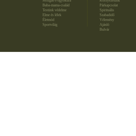
Mozgás-Fogyókúra
Környezetünk
Baba-mama-család
Párkapcsolat
Testünk védelme
Spirituális
Elme és lélek
Szabadidő
Életmód
Vélemény
Sportvilág
Ajánló
Bulvár