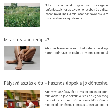
Sokan úgy gondolják, hogy augusztusra véget ér
legfontosabb hónap a veteményesben és a díszke
lassan rövidülnek, a talaj azonban továbbra is m
csírázásához és fejlődéséhez.
Mi az a Niann-terápia?
A bőrünk feszessége korunk előrehaladtával egy
narancsbőr. A Niann-terápia egy remek megoldás
Pályaválasztás előtt – hasznos tippek a jó döntéshe
A pályaválasztás az élet egyik legfontosabb dö
munkánkat, a jövedelmünket és az elégedettség
hivatást válasszunk, ezért érdemes időt szánni
megfelelő döntéshez nemcsak az iskolai eredm