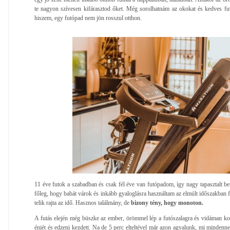
te nagyon szívesen kifárasztod őket. Még sorolhatnám az okokat és kedves fu
hiszem, egy futópad nem jön rosszul otthon.
11 éve futok a szabadban és csak fél éve van futópadom, így nagy tapasztalt
főleg, hogy babát várok és inkább gyaloglásra használtam az elmúlt időszakban fu
telik rajta az idő. Hasznos találmány, de
bizony tény, hogy monoton.
A futás elején még büszke az ember, örömmel lép a futószalagra és vidáman kons
énjét és edzeni kezdett. Na de 5 perc elteltével már azon agyalunk, mi mindennel