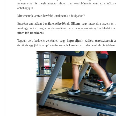
az egész tart és mégis hogyan, hiszen már kezd büntetés lenni ez a mókusk
abbahagyjuk.
Mit tehetünk, amivel kevésbé unatkozunk a futópadon?
Egyrészt ami nálam
bevált, emelkedőnek állítom
, vagy intervallra teszem és
mert egy jó kis programot összeállítva máris nem olyan könnyű a feladatot telj
nincs idő unatkozni.
Tegyük be a kedvenc zenéinket, vagy
kapcsoljunk rádiót, zenecsatornát a
ösztönöz egy jó kis tempó megfutására, lelkesedésre. Szabad énekelni is közben.