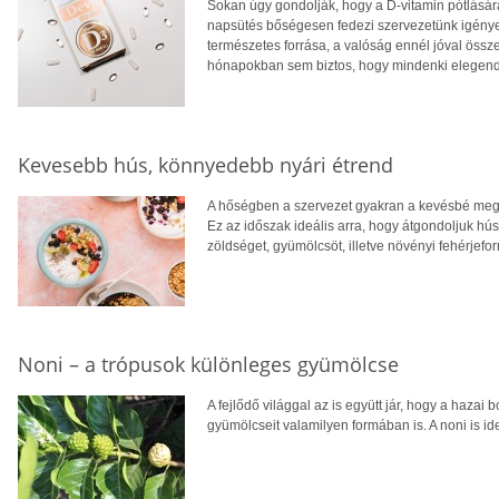
Sokan úgy gondolják, hogy a D-vitamin pótlására
napsütés bőségesen fedezi szervezetünk igényei
természetes forrása, a valóság ennél jóval öss
hónapokban sem biztos, hogy mindenki elegendő
Kevesebb hús, könnyedebb nyári étrend
A hőségben a szervezet gyakran a kevésbé megte
Ez az időszak ideális arra, hogy átgondoljuk hú
zöldséget, gyümölcsöt, illetve növényi fehérjefo
Noni – a trópusok különleges gyümölcse
A fejlődő világgal az is együtt jár, hogy a hazai 
gyümölcseit valamilyen formában is. A noni is ide