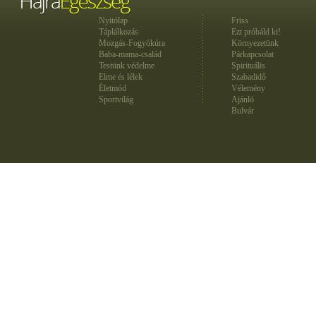
Nyitólap
Friss
Táplálkozás
Ezt próbáld ki!
Mozgás-Fogyókúra
Környezetünk
Baba-mama-család
Párkapcsolat
Testünk védelme
Spirituális
Elme és lélek
Szabadidő
Életmód
Vélemény
Sportvilág
Ajánló
Bulvár