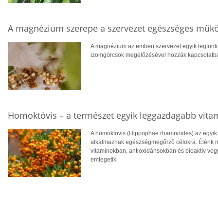
A magnézium szerepe a szervezet egészséges műk
A magnézium az emberi szervezet egyik legfont
izomgörcsök megelőzésével hozzák kapcsolatba, v
Homoktövis – a természet egyik leggazdagabb vita
A homoktövis (Hippophae rhamnoides) az egyik
alkalmaznak egészségmegőrző célokra. Élénk n
vitaminokban, antioxidánsokban és bioaktív veg
emlegetik.