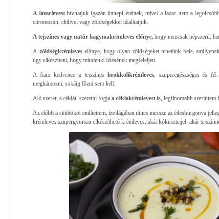
A lazaclevest
hívhatjuk igazán ünnepi ételnek, mivel a lazac nem a legolcsóbb 
citromosan, chilivel vagy zöldségekkel tálalhatjuk.
A tejszínes vagy natúr hagymakrémleves előnye,
hogy nemcsak népszerű, han
A
zöldségkrémleves
előnye, hogy olyan zöldségeket tehetünk bele, amilyene
úgy elkészíteni, hogy mindenki ízlésének megfeleljen.
A fiam kedvence a tejszínes
brokkolikrémleves
, szuperegészséges és fél
meghámozni, sokáig főzni sem kell.
Aki szereti a céklát, szeretni fogja
a céklakrémlevest is
, legfinomabb szerintem 
Az előbb a sütőtököt említettem, ízvilágában nincs messze az édesburgonya jelle
krémleves szupergyorsan elkészíthető krémleves, akár kókusztejjel, akár tejszínne