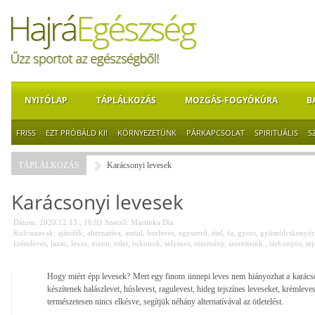
NYITÓLAP
TÁPLÁLKOZÁS
MOZGÁS-FOGYÓKÚRA
B
FRISS
EZT PRÓBÁLD KI!
KÖRNYEZETÜNK
PÁRKAPCSOLAT
SPIRITUÁLIS
S
TÁPLÁLKOZÁS
Karácsonyi levesek
Karácsonyi levesek
Dátum: 2020.12.13., 16:03
Szerző:
Martinka Dia
Kulcsszavak:
ajándék
,
alternatíva
,
asztal
,
borleves
,
egyszerű
,
étel
,
fa
,
gyors
,
gyümölcskenyér
krémleves
,
lazac
,
leves
,
menü
,
ötlet
,
rokonok
,
selymes
,
sütemény
,
szeretteink.
,
tárkonyos
,
tej
Hogy miért épp levesek? Mert egy finom ünnepi leves nem hiányozhat a karác
készítenek halászlevet, húslevest, ragulevest, hideg tejszínes leveseket, krémle
természetesen nincs elkésve, segítjük néhány alternatívával az ötletelést.