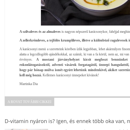
A szilvaleves és az almaleves
is nagyon népszerű karácsonykor, fahéjjal meghin
A zellerkrémleves, a tejfölös krumplileves, illetve a különböző ragulevesek
A karácsonyi menü a szeretteink körében ízlik legjobban, lehet akármilyen finom fa
alatta a legcsillogóbb ajándékokkal, az számít, ki van a fa körül, nem az, mi van 
érvényes.
A mostani járványhelyzet kicsit megfoszt bennünket a
rokonlátogatásoktól, adventi vásárok forgatagától, ünnepi hangulattó
hogy pár hónap múlva ismét együtt lehetünk mindenkivel, akiket szeretünk
kell még hozzá.
Kellemes karácsonyi ünnepeket kívánok!
Martinka Dia
A ROVAT TOVÁBBI CIKKEI
D-vitamin nyáron is? Igen, és ennek több oka van,