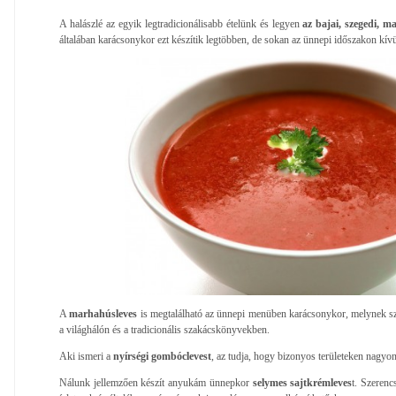
A halászlé az egyik legtradicionálisabb ételünk és legyen
az bajai, szegedi, m
általában karácsonykor ezt készítik legtöbben, de sokan az ünnepi időszakon kívü
A
marhahúsleves
is megtalálható az ünnepi menüben karácsonykor, melynek sz
a világhálón és a tradicionális szakácskönyvekben.
Aki ismeri a
nyírségi gombóclevest
, az tudja, hogy bizonyos területeken nagyon
Nálunk jellemzően készít anyukám ünnepkor
selymes sajtkrémleves
t. Szerenc