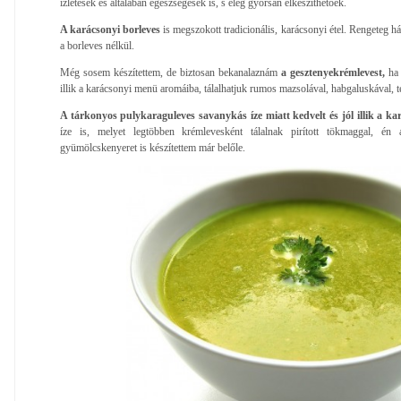
ízletesek és általában egészségesek is, s elég gyorsan elkészíthetőek.
A karácsonyi borleves
is megszokott tradicionális, karácsonyi étel. Rengeteg há
a borleves nélkül.
Még sosem készítettem, de biztosan bekanalaznám
a gesztenyekrémlevest,
ha 
illik a karácsonyi menü aromáiba, tálalhatjuk rumos mazsolával, habgaluskával, t
A tárkonyos pulykaraguleves savanykás íze miatt kedvelt és jól illik a ka
íze is, melyet legtöbben krémlevesként tálalnak pirított tökmaggal, én
gyümölcskenyeret is készítettem már belőle.