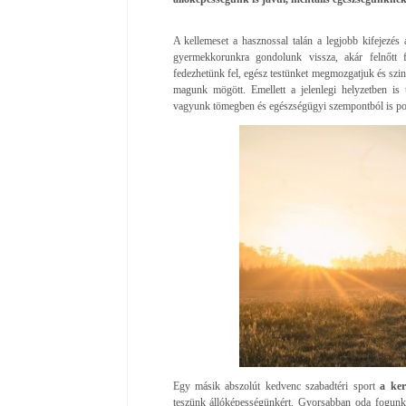
A kellemeset a hasznossal talán a legjobb kifejezés
gyermekkorunkra gondolunk vissza, akár felnőtt f
fedezhetünk fel, egész testünket megmozgatjuk és szin
magunk mögött. Emellett a jelenlegi helyzetben is 
vagyunk tömegben és egészségügyi szempontból is pozi
Egy másik abszolút kedvenc szabadtéri sport
a ke
teszünk állóképességünkért. Gyorsabban oda fogunk