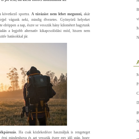
H
B
 a következő sportra.
A túrázást nem lehet megunni,
akár
v
ejjel vágunk neki, mindig élvezetes. Gyönyörű helyeket
te elröppen a nap, észre se vesszük hány kilométert hagytunk
M
talán a legjobb alternatív kikapcsolódási mód, hiszen nem
tív hatásokkal jár.
N
A
M
P
C
D
g
N
r
rékpározás
. Ha csak közlekedésre használjuk is rengeteget
 érni mindenhova és azt vesszük észre egy idő után, hogy