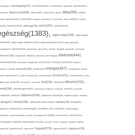
cukorbetegség(137),
orbeteg(25),
cukormentes(69),
D-vitamin(53),
daganat(36),
dekoráció(41),
diéta(395),
depresszió(199),
mencia(34),
desszert(67),
diagnózis(28),
diák(24),
dió(50),
dohányzás(92),
at(38),
döntés(58),
drága(26),
duzzanat(27),
E-vitamin(25),
eb(26),
ebéd(57),
ecet(38),
edzés(267),
édesség(141),
es(42),
édesítőszer(43),
edzőterem(42),
egészség(1383),
egészséges(246),
egészséges
etmód(100),
egészséges táplálkozás(45),
egészségmegőrzés(43),
egészségtelen(32),
észségügy(27),
egyensúly(63),
egyetem(30),
egyszerű(31),
éhes(30),
éhség(38),
éjszaka(33),
ekcéma(26),
életmód(444),
elmiszer(142),
élet(114),
elengedés(29),
életkor(30),
életminőség(30),
etmódváltás(109),
elhízás(110),
elme(93),
életvitel(28),
elfogadás(30),
élmény(55),
előny(37),
energia(487),
emésztés(166),
árás(32),
ember(38),
empátia(43),
Energiaital(29),
eper(30),
érzelem(211),
ő(36),
eredmény(47),
erő(36),
érrendszer(36),
érzékenység(36),
érzelmek(42),
érzelmi
étkezés(411),
étel(228),
elligencia(28),
érzés(39),
esemény(27),
eszköz(28),
ételek(39),
trend(194),
evés(92),
étrendkiegészítő(47),
étterem(24),
étvágy(34),
Európa(28),
évszak(28),
fájdalom(308),
cebook(42),
fahéj(43),
fájdalomcsillapító(39),
fáradékonyság(30),
fáradt(28),
fehérje(198),
radtság(117),
fejfájás(93),
fejlődés(142),
fejlesztés(44),
feladat(46),
félelem(115),
dolgozás(24),
felelősség(62),
felnőtt(66),
felszívódás(56),
féltékenység(26),
fertőzés(101),
töltődés(29),
fenntarthatóság(29),
fény(36),
fényvédelem(28),
férfi(86),
fertőtlenítés(31),
film(111),
szültség(82),
fiatal(39),
figyelem(69),
finom(26),
fitt(34),
fittség(34),
fizikai(25),
fog(51),
fogyás(279),
fogyókúra(178),
gadalom(25),
fogmosás(41),
fogorvos(24),
fogyasztás(67),