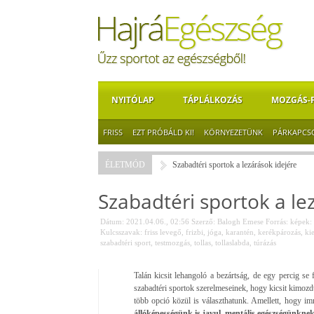
NYITÓLAP
TÁPLÁLKOZÁS
MOZGÁS-
FRISS
EZT PRÓBÁLD KI!
KÖRNYEZETÜNK
PÁRKAPCS
ÉLETMÓD
Szabadtéri sportok a lezárások idejére
Szabadtéri sportok a le
Dátum: 2021.04.06., 02:56
Szerző:
Balogh Emese
Forrás:
képek: 
Kulcsszavak:
friss levegő
,
frizbi
,
jóga
,
karantén
,
kerékpározás
,
ki
szabadtéri sport
,
testmozgás
,
tollas
,
tollaslabda
,
túrázás
Talán kicsit lehangoló a bezártság, de egy percig se 
szabadtéri sportok szerelmeseinek, hogy kicsit kimoz
több opció közül is választhatunk. Amellett, hogy im
állóképességünk is javul, mentális egészségünknek 