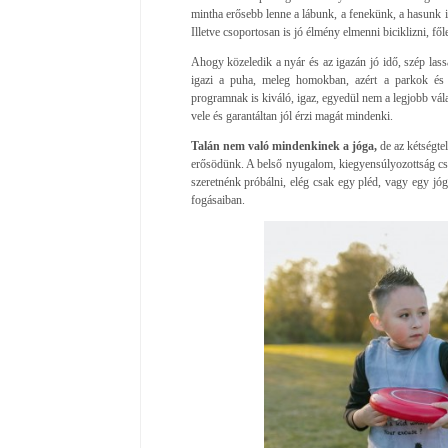
mintha erősebb lenne a lábunk, a fenekünk, a hasunk i
Illetve csoportosan is jó élmény elmenni biciklizni, fő
Ahogy közeledik a nyár és az igazán jó idő, szép las
igazi a puha, meleg homokban, azért a parkok és zö
programnak is kiváló, igaz, egyedül nem a legjobb válas
vele és garantáltan jól érzi magát mindenki.
Talán nem való mindenkinek a jóga,
de az kétségtel
erősödünk. A belső nyugalom, kiegyensúlyozottság cs
szeretnénk próbálni, elég csak egy pléd, vagy egy jóga
fogásaiban.