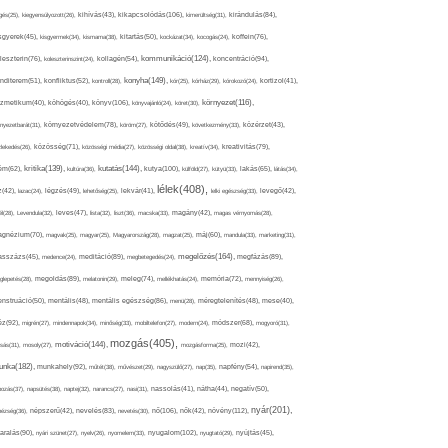
kikapcsolódás(106),
gés(25),
kiegyensúlyozott(26),
kihívás(43),
kimerültség(31),
kirándulás(84),
sgyerek(45),
kisgyermek(34),
kismama(38),
kitartás(50),
kockázat(34),
kocogás(24),
koffein(76),
kommunikáció(124),
koncentráció(94),
leszterin(76),
koleszterinszint(24),
kollagén(54),
konyha(149),
nditerem(51),
konfliktus(52),
kontroll(28),
kór(25),
kórház(29),
kórokozó(24),
kortizol(41),
könyv(106),
környezet(116),
zmetikum(40),
köhögés(40),
könyvajánló(24),
köret(30),
nyezetbarát(31),
környezetvédelem(78),
köröm(27),
kötődés(49),
következmény(33),
közérzet(43),
lekedés(26),
közösség(71),
közösségi média(27),
közösségi oldal(38),
kreatív(34),
kreativitás(79),
kritika(139),
kutatás(144),
kutya(100),
ém(62),
kultúra(36),
külföld(27),
kütyü(33),
lakás(65),
látás(34),
lélek(408),
z(42),
lazac(24),
légzés(49),
lehetőség(25),
lekvár(41),
lelki egészség(33),
levegő(42),
él(28),
Levendula(32),
leves(47),
lista(32),
liszt(36),
macska(33),
magány(42),
magas vérnyomás(28),
gnézium(70),
magvak(25),
magyar(25),
Magyarország(28),
magzat(25),
máj(60),
mandula(33),
marketing(31),
megelőzés(164),
sszázs(45),
medence(24),
meditáció(89),
megbetegedés(24),
megfázás(89),
glepetés(28),
megoldás(89),
melatonin(29),
meleg(74),
mellékhatás(24),
memória(72),
mennyiség(26),
nstruáció(50),
mentális(48),
mentális egészség(86),
menü(28),
méregtelenítés(48),
mese(40),
z(92),
migrén(27),
mindennapok(34),
minőség(33),
mobiltelefon(27),
modern(24),
módszer(68),
mogyoró(31),
mozgás(405),
motiváció(144),
sás(31),
mosoly(27),
mozgásforma(25),
mozi(42),
nka(182),
munkahely(92),
műtét(38),
művészet(29),
nagyszülő(27),
nap(35),
napfény(54),
napirend(35),
pozás(37),
napsütés(38),
naptej(32),
narancs(27),
nasi(31),
nassolás(41),
nátha(44),
negatív(50),
nyár(201),
nő(106),
növény(112),
hézség(36),
népszerű(42),
nevelés(83),
nevetés(30),
nők(42),
nyugalom(102),
aralás(90),
nyári szünet(27),
nyelv(26),
nyomelem(33),
nyugtató(29),
nyújtás(45),