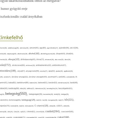
ogyan takarékoskodhatunk otthon az energiával?
 humor gyógyító ereje
iszfunkcionális család árnyékában
Címkefelhő
ajándék(95),
itamin(36),
adalékanyag(28),
adomány(26),
advent(40),
agy(80),
agyműködés(27),
akció(39),
alkohol(182),
ivitás(30),
alapanyag(30),
alkalmazás(28),
alkoholfogyasztás(36),
állapot(43),
állat(54),
allergia(122),
attartás(33),
állóképesség(42),
Alma(72),
almaecet(26),
aloe vera(33),
álom(34),
lvás(272),
alvászavar(66),
aminosav(33),
antibakteriális(42),
antibiotikum(47),
ntioxidáns(198),
anyagcsere(99),
anya(67),
anyuka(27),
apa(42),
ápolás(29),
applikáció(26),
ásványi anyag(111),
(29),
arcbőr(27),
ásványi anyagok(40),
asztma(47),
autó(46),
avokádó(36),
B-
tamin(41),
baba(82),
baktérium(89),
balaton(34),
baleset(51),
banán(53),
bántalmazás(24),
barát(48),
rátok(50),
barátság(58),
béke(29),
bélflóra(37),
bélrendszer(33),
bemelegítés(24),
beszélgetés(61),
betegség(550),
eg(34),
betegségek(39),
bevásárlás(28),
bicikli(25),
biológia(25),
bőr(221),
boldogság(125),
zalom(41),
biztonság(66),
bolt(31),
bor(36),
borogatás(28),
böjt(27),
C-vitamin(120),
rápolás(70),
brokkoli(29),
buli(24),
bűntudat(32),
cékla(28),
cél(57),
célok(30),
család(284),
aretta(38),
cikk(24),
Cink(24),
cipő(37),
citrom(61),
citromfű(26),
csecsemő(45),
cukor(194),
pés(26),
csoki(35),
csokoládé(71),
csomagolás(24),
csont(33),
csontritkulás(36),