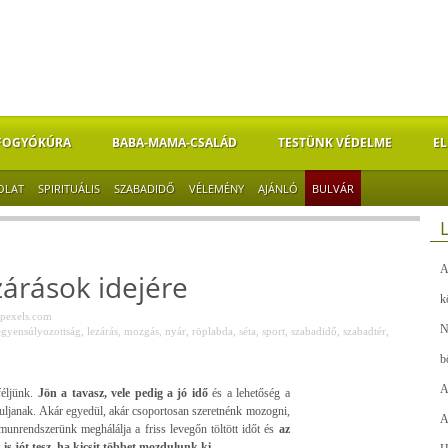
FOGYÓKÚRA
BABA-MAMA-CSALÁD
TESTÜNK VÉDELME
EL
OLAT
SPIRITUÁLIS
SZABADIDŐ
VÉLEMÉNY
AJÁNLÓ
BULVÁR
A
zárások idejére
k
pexels.com
N
egyensúlyozottság
,
lezárás
,
mozgás
,
nyár
,
röplabda
,
séta
,
sport
,
szabadidő
,
szabadtér
,
b
A
féljünk.
Jön a tavasz, vele pedig a jó idő
és a lehetőség a
duljanak. Akár egyedül, akár csoportosan szeretnénk mozogni,
A
munrendszerünk meghálálja a friss levegőn töltött időt és
az
is jót tesz, ha kicsit többet mozdulunk ki.