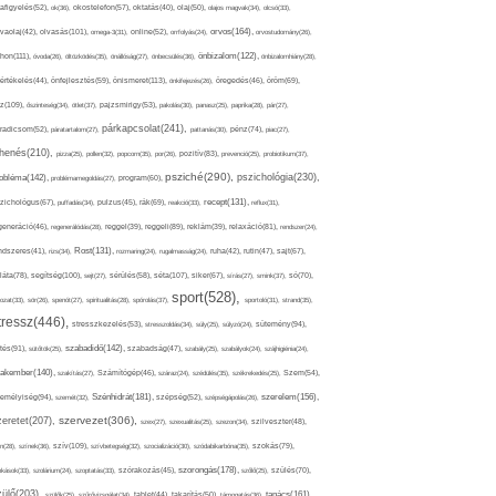
afigyelés(52),
ok(36),
okostelefon(57),
oktatás(40),
olaj(50),
olajos magvak(34),
olcsó(33),
olvasás(101),
orvos(164),
ívaolaj(42),
omega-3(31),
online(52),
orrfolyás(24),
orvostudomány(26),
thon(111),
önbizalom(122),
óvoda(26),
öltözködés(35),
önállóság(27),
önbecsülés(36),
önbizalomhiány(28),
önismeret(113),
értékelés(44),
önfejlesztés(59),
önkifejezés(26),
öregedés(46),
öröm(69),
z(109),
őszinteség(34),
ötlet(37),
pajzsmirigy(53),
pakolás(30),
panasz(25),
paprika(28),
pár(27),
párkapcsolat(241),
radicsom(52),
páratartalom(27),
pattanás(30),
pénz(74),
piac(27),
ihenés(210),
pizza(25),
pollen(32),
popcorn(35),
por(26),
pozitív(83),
prevenció(25),
probiotikum(37),
psziché(290),
pszichológia(230),
obléma(142),
problémamegoldás(27),
program(60),
recept(131),
zichológus(67),
puffadás(34),
pulzus(45),
rák(69),
reakció(33),
reflux(31),
generáció(46),
regenerálódás(28),
reggel(39),
reggeli(89),
reklám(39),
relaxáció(81),
rendszer(24),
Rost(131),
ndszeres(41),
rizs(34),
rozmaring(24),
rugalmasság(24),
ruha(42),
rutin(47),
sajt(67),
segítség(100),
séta(107),
láta(78),
sejt(27),
sérülés(58),
siker(67),
sírás(27),
smink(37),
só(70),
sport(528),
ozat(33),
sör(26),
spenót(27),
spiritualitás(28),
spórolás(37),
sportoló(31),
strand(35),
tressz(446),
sütemény(94),
stresszkezelés(53),
stresszoldás(34),
súly(25),
súlyzó(24),
szabadidő(142),
tés(91),
sütőtök(25),
szabadság(47),
szabály(25),
szabályok(24),
szájhigiénia(24),
akember(140),
szakítás(27),
Számítógép(46),
száraz(24),
szédülés(35),
székrekedés(25),
Szem(54),
Szénhidrát(181),
emélyiség(94),
szerelem(156),
szemét(32),
szépség(52),
szépségápolás(26),
szervezet(306),
zeretet(207),
szex(27),
szexualitás(25),
szezon(34),
szilveszter(48),
szív(109),
n(28),
színek(36),
szívbetegség(32),
szocializáció(30),
szódabikarbóna(35),
szokás(79),
szorongás(178),
okások(33),
szolárium(24),
szoptatás(33),
szórakozás(45),
szőlő(25),
szülés(70),
zülő(203),
tanács(161),
szülők(25),
szűrővizsgálat(34),
tablet(44),
takarítás(50),
támogatás(36),