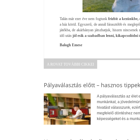
Talán már ezer éve nem fogtunk
frizbit a kezünkbe,
d
a ház körül. Egyszerű, de annál fárasztóbb és meglep
játékba, de akárhányan játszhatjuk, hiszen nincsenek 
idő után
jól esik a szabadban lenni, kikapcsolódni é
Balogh Emese
A ROVAT TOVÁBBI CIKKEI
Pályaválasztás előtt – hasznos tippe
A pályaválasztás az élet
munkánkat, a jövedelmün
hivatást válasszunk, ezé
megfelelő döntéshez nem
képességeket és a munkae