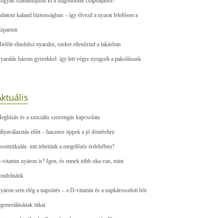
ogyan szabaduljunk ki a túlgondolás csapdájából?
alatoni kaland biztonságban – így élvezd a nyarat felelősen a
ízparton
ielőtt elindulsz nyaralni, ezeket ellenőrizd a lakásban
yaralás három gyerekkel: így lett végre nyugodt a pakolásunk
ktuális
eghízás és a szociális szorongás kapcsolata
ályaválasztás előtt – hasznos tippek a jó döntéshez
sontritkulás: mit tehetünk a megelőzés érdekében?
-vitamin nyáron is? Igen, és ennek több oka van, mint
ondolnánk
yáron sem elég a napsütés – a D-vitamin és a napkárosodott bőr
egenerálásának titkai