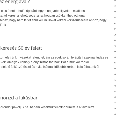
z energiával?
fo
fol
 és a fenntarthatóság iránti egyre nagyobb figyelem miatt ma
fü
alád keresi a lehetőséget arra, hogyan csökkentheti otthona
glu
hír az, hogy nem feltétlenül kell milliókat költeni korszerűsítésre ahhoz, hogy
gy
jünk el.
gy
gy
gy
haj
skeresés 50 év felett
hán
r felett új kihívásokat jelenthet, ám az évek során felépített szakmai tudás és
ház
kek, amelyek komoly előnyt biztosíthatnak. Bár a munkaerőpiac
hi
gfelelő felkészüléssel és nyitottsággal idősebb korban is találhatunk új
ho
hűt
im
ing
isk
lenőrizd a lakásban
já
ka
őröndöt pakoljuk be, hanem készítsük fel otthonunkat is a távollétre.
kar
kér