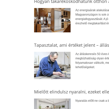
Hogyan takarékoskodhatunk otthon a
Az energiaárak alakulása
Magyarországon is sok cs
energiafogyasztását. A jó 
érezhető megtakarítást ér
Tapasztalat, ami értéket jelent – állá
Az álláskeresés 50 éves ko
megbízhatóság olyan érté
folyamatosan változik, me
lehetőségeket.
Mielőtt elindulsz nyaralni, ezeket el
Nyaralás előtt ne csak a b