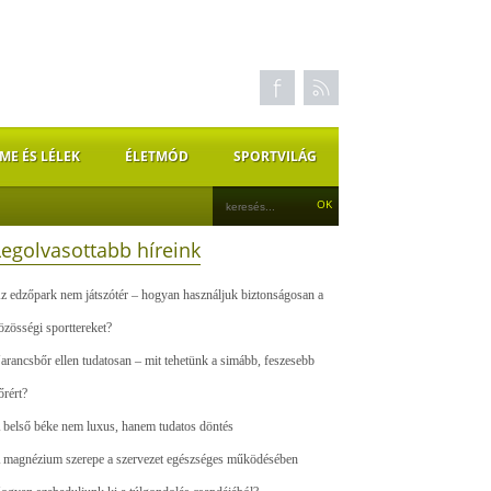
ME ÉS LÉLEK
ÉLETMÓD
SPORTVILÁG
Legolvasottabb híreink
z edzőpark nem játszótér – hogyan használjuk biztonságosan a
özösségi sporttereket?
arancsbőr ellen tudatosan – mit tehetünk a simább, feszesebb
őrért?
 belső béke nem luxus, hanem tudatos döntés
 magnézium szerepe a szervezet egészséges működésében