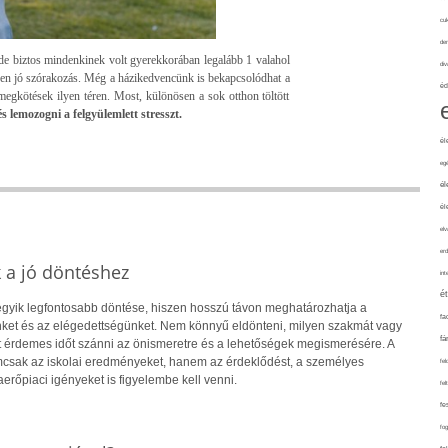
cuk
de
e biztos mindenkinek volt gyerekkorában legalább 1 valahol
div
ően jó szórakozás. Még a házikedvencünk is bekapcsolódhat a
éd
megkötések ilyen téren. Most, különösen a sok otthon töltött
s lemozogni a felgyülemlett stresszt.
él
eg
él
él
elv
erd
k a jó döntéshez
int
é
 egyik legfontosabb döntése, hiszen hosszú távon meghatározhatja a
fa
ket és az elégedettségünket. Nem könnyű eldönteni, milyen szakmát vagy
fá
rt érdemes időt szánni az önismeretre és a lehetőségek megismerésére. A
csak az iskolai eredményeket, hanem az érdeklődést, a személyes
fel
rőpiaci igényeket is figyelembe kell venni.
fel
fe
fo