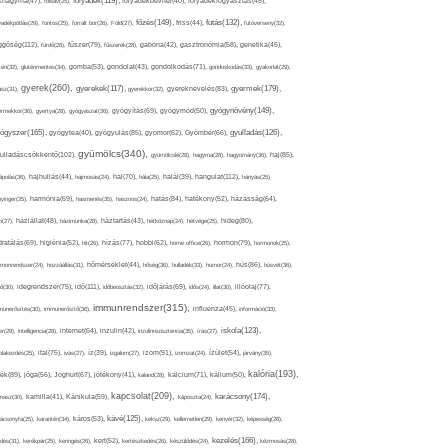
folyadék(119),
khagyma(47),
folsav(25),
folyadékbevitel(40),
folyadékfogyasztás(45),
főzés(149),
futás(132),
yadékpótlás(29),
fontos(25),
forralt bor(26),
Föld(27),
friss(44),
futóverseny(32),
ggőség(112),
fürdő(26),
fűszer(79),
fűszerek(28),
gabona(42),
gasztronómia(58),
genetika(45),
tén(32),
gluténmentes(34),
gomba(53),
gondolat(43),
gondolkodás(71),
gondoskodás(33),
gyakorlat(29),
gyerek(260),
gyermek(179),
gyerekek(117),
ász(31),
gyerekkor(32),
gyereknevelés(83),
gyógynövény(149),
ermekkor(36),
gyertya(28),
gyógyászat(36),
gyógyítás(69),
gyógymód(50),
ógyszer(165),
gyulladás(126),
gyógytea(40),
gyógyulás(85),
gyomor(62),
Gyömbér(66),
gyümölcs(340),
ulladáscsökkentő(102),
gyümölcslé(28),
hagyma(28),
hagyomány(36),
haj(85),
hangulat(112),
ápolás(36),
hajhullás(44),
hajmosás(24),
hal(70),
hála(25),
halál(39),
hányás(25),
yinger(25),
harmónia(69),
hasmenés(35),
hasznos(24),
hatás(84),
hatékony(52),
házasság(64),
i(27),
háziállat(48),
házimunka(28),
háztartás(43),
hétköznap(24),
hétvége(25),
hideg(80),
dratálás(69),
higiénia(52),
hit(26),
hízás(77),
hobbi(62),
home office(26),
hormon(79),
hormonok(25),
rmonrendszer(24),
hozzáállás(31),
hőmérséklet(44),
hőség(36),
hulladék(33),
humor(24),
hús(86),
húsvét(36),
idő(111),
ő(30),
idegrendszer(75),
időbeosztás(32),
időjárás(69),
idős(24),
illat(30),
illóolaj(77),
immunrendszer(315),
munerősítés(30),
immunerősítő(36),
influenza(45),
információ(33),
iskola(123),
er(29),
intelligencia(28),
internet(64),
inzulin(42),
inzulinrezisztencia(35),
írás(27),
olakezdés(25),
ital(75),
ivás(27),
íz(39),
izgalom(27),
izom(91),
izomzat(24),
ízület(54),
járvány(35),
kalória(193),
ték(89),
jóga(56),
Joghurt(67),
jótékony(41),
kaland(28),
kalcium(71),
kálium(50),
kapcsolat(209),
karácsony(174),
masz(30),
kamilla(41),
Kánikula(59),
káposzta(24),
kávé(125),
ácsonyfa(25),
karantén(34),
káros(53),
keksz(29),
kellemetlen(29),
kenyér(32),
képesség(28),
kezelés(166),
dés(31),
kerékpár(25),
keringés(26),
kert(52),
kertészkedés(26),
készülődés(24),
kézmosás(28),