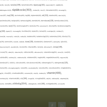
tápanyag(181),
tanulás(159),
ár(36),
tánc(26),
tanulmány(40),
tapasztalat(27),
táplálék(34),
táplálkozás(353),
lálékkiegészítő(25),
tárolás(29),
társ(27),
társadalom(50),
társaság(31),
tea(158),
tél(153),
vasz(87),
technika(46),
tej(88),
tejtermék(60),
telefon(49),
televízió(31),
terápia(92),
terhesség(96),
természet(129),
természetes(103),
ljesítmény(46),
termék(44),
test(171),
testmozgás(97),
rvezés(46),
testsúly(79),
testtartás(27),
tészta(39),
tevékenység(44),
pp(118),
tippek(27),
tisztaság(35),
tisztítás(44),
tojás(91),
torna(43),
torokfájás(32),
törődés(27),
tudatosság(115),
tudomány(106),
ténet(38),
trauma(31),
trükk(25),
tudás(30),
tudatos(46),
túlsúly(72),
tünet(139),
ra(78),
turmix(64),
túró(29),
tüdő(28),
tünetek(64),
türelem(47),
uborka(26),
újév(42),
ünnep(148),
ahasznosítás(37),
újszülött(26),
úszás(46),
Utazás(85),
Üdítő(26),
ülőmunka(27),
csora(79),
válás(24),
választás(29),
változás(48),
változatos(24),
várandósság(54),
város(24),
vas(64),
sárlás(85),
vashiány(31),
védekezés(28),
védelem(59),
vegán(48),
vegetáriánus(43),
vegyszer(28),
vércukorszint(108),
vérnyomás(125),
lemény(57),
vér(41),
vércukor(49),
vérkeringés(77),
rseny(46),
vérszegénység(34),
vese(46),
veszekedés(29),
veszély(45),
veszélyes(54),
világháló(41),
vitamin(406),
ág(34),
vírus(82),
viselkedés(86),
viszketés(30),
vita(34),
vitalitás(31),
víz(184),
aminhiány(33),
vitaminok(86),
vizsga(26),
vizsgálat(59),
zab(34),
zabkása(36),
zabpehely(36),
zöldség(304),
zsír(166),
ar(24),
zene(85),
zöldségek(32),
zsírégetés(46),
zsírsav(25)