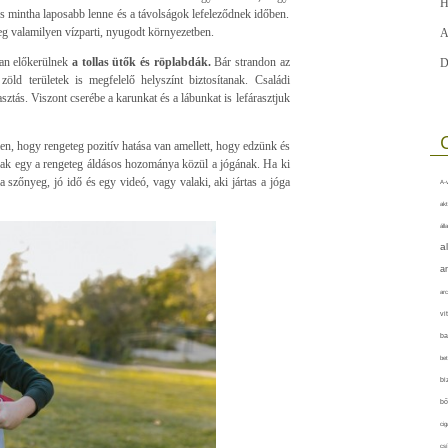
H
s mintha laposabb lenne és a távolságok lefeleződnek időben.
leg valamilyen vízparti, nyugodt környezetben.
A
san előkerülnek
a tollas ütők és röplabdák.
Bár strandon az
D
ld területek is megfelelő helyszínt biztosítanak. Családi
ztás. Viszont cserébe a karunkat és a lábunkat is lefárasztjuk
en, hogy rengeteg pozitív hatása van amellett, hogy edzünk és
ak egy a rengeteg áldásos hozománya közül a jógának. Ha ki
 szőnyeg, jó idő és egy videó, vagy valaki, aki jártas a jóga
A-v
akt
áll
a
a
arc
vi
ba
bet
bi
bő
cig
csí