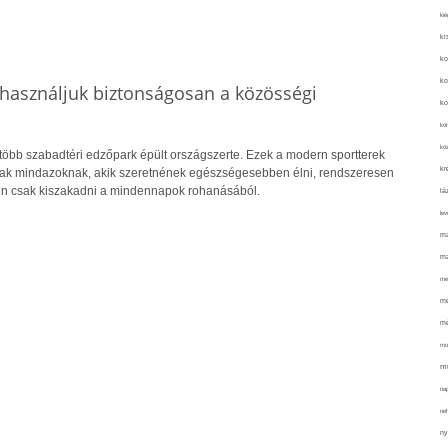
kié
ki
ko
ko
használjuk biztonságosan a közösségi
ko
kör
köz
több szabadtéri edzőpark épült országszerte. Ezek a modern sportterek
kr
nak mindazoknak, akik szeretnének egészségesebben élni, rendszeresen
n csak kiszakadni a mindennapok rohanásából.
lá
lev
ma
ma
me
me
mé
mo
mu
na
ne
ny