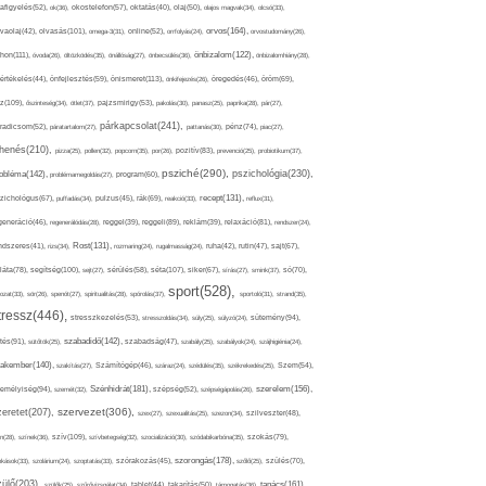
afigyelés(52),
ok(36),
okostelefon(57),
oktatás(40),
olaj(50),
olajos magvak(34),
olcsó(33),
olvasás(101),
orvos(164),
ívaolaj(42),
omega-3(31),
online(52),
orrfolyás(24),
orvostudomány(26),
thon(111),
önbizalom(122),
óvoda(26),
öltözködés(35),
önállóság(27),
önbecsülés(36),
önbizalomhiány(28),
önismeret(113),
értékelés(44),
önfejlesztés(59),
önkifejezés(26),
öregedés(46),
öröm(69),
z(109),
őszinteség(34),
ötlet(37),
pajzsmirigy(53),
pakolás(30),
panasz(25),
paprika(28),
pár(27),
párkapcsolat(241),
radicsom(52),
páratartalom(27),
pattanás(30),
pénz(74),
piac(27),
ihenés(210),
pizza(25),
pollen(32),
popcorn(35),
por(26),
pozitív(83),
prevenció(25),
probiotikum(37),
psziché(290),
pszichológia(230),
obléma(142),
problémamegoldás(27),
program(60),
recept(131),
zichológus(67),
puffadás(34),
pulzus(45),
rák(69),
reakció(33),
reflux(31),
generáció(46),
regenerálódás(28),
reggel(39),
reggeli(89),
reklám(39),
relaxáció(81),
rendszer(24),
Rost(131),
ndszeres(41),
rizs(34),
rozmaring(24),
rugalmasság(24),
ruha(42),
rutin(47),
sajt(67),
segítség(100),
séta(107),
láta(78),
sejt(27),
sérülés(58),
siker(67),
sírás(27),
smink(37),
só(70),
sport(528),
ozat(33),
sör(26),
spenót(27),
spiritualitás(28),
spórolás(37),
sportoló(31),
strand(35),
tressz(446),
sütemény(94),
stresszkezelés(53),
stresszoldás(34),
súly(25),
súlyzó(24),
szabadidő(142),
tés(91),
sütőtök(25),
szabadság(47),
szabály(25),
szabályok(24),
szájhigiénia(24),
akember(140),
szakítás(27),
Számítógép(46),
száraz(24),
szédülés(35),
székrekedés(25),
Szem(54),
Szénhidrát(181),
emélyiség(94),
szerelem(156),
szemét(32),
szépség(52),
szépségápolás(26),
szervezet(306),
zeretet(207),
szex(27),
szexualitás(25),
szezon(34),
szilveszter(48),
szív(109),
n(28),
színek(36),
szívbetegség(32),
szocializáció(30),
szódabikarbóna(35),
szokás(79),
szorongás(178),
okások(33),
szolárium(24),
szoptatás(33),
szórakozás(45),
szőlő(25),
szülés(70),
zülő(203),
tanács(161),
szülők(25),
szűrővizsgálat(34),
tablet(44),
takarítás(50),
támogatás(36),