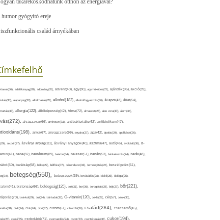
ogyan takarékoskodhatunk otthon az energiával?
 humor gyógyító ereje
iszfunkcionális család árnyékában
Címkefelhő
ajándék(95),
itamin(36),
adalékanyag(28),
adomány(26),
advent(40),
agy(80),
agyműködés(27),
akció(39),
alkohol(182),
ivitás(30),
alapanyag(30),
alkalmazás(28),
alkoholfogyasztás(36),
állapot(43),
állat(54),
allergia(122),
attartás(33),
állóképesség(42),
Alma(72),
almaecet(26),
aloe vera(33),
álom(34),
lvás(272),
alvászavar(66),
aminosav(33),
antibakteriális(42),
antibiotikum(47),
ntioxidáns(198),
anyagcsere(99),
anya(67),
anyuka(27),
apa(42),
ápolás(29),
applikáció(26),
ásványi anyag(111),
(29),
arcbőr(27),
ásványi anyagok(40),
asztma(47),
autó(46),
avokádó(36),
B-
tamin(41),
baba(82),
baktérium(89),
balaton(34),
baleset(51),
banán(53),
bántalmazás(24),
barát(48),
rátok(50),
barátság(58),
béke(29),
bélflóra(37),
bélrendszer(33),
bemelegítés(24),
beszélgetés(61),
betegség(550),
eg(34),
betegségek(39),
bevásárlás(28),
bicikli(25),
biológia(25),
bőr(221),
boldogság(125),
zalom(41),
biztonság(66),
bolt(31),
bor(36),
borogatás(28),
böjt(27),
C-vitamin(120),
rápolás(70),
brokkoli(29),
buli(24),
bűntudat(32),
cékla(28),
cél(57),
célok(30),
család(284),
aretta(38),
cikk(24),
Cink(24),
cipő(37),
citrom(61),
citromfű(26),
csecsemő(45),
cukor(194),
pés(26),
csoki(35),
csokoládé(71),
csomagolás(24),
csont(33),
csontritkulás(36),