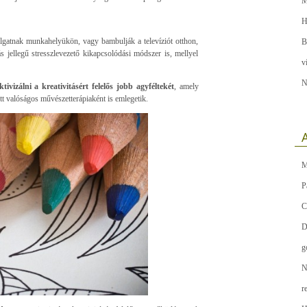
M
H
lgatnak munkahelyükön, vagy bambulják a televíziót otthon,
B
 jellegű stresszlevezető kikapcsolódási módszer is, mellyel
v
N
ktivizálni a kreativitásért felelős jobb agyféltekét
, amely
t valóságos művészetterápiaként is emlegetik.
A
M
P
C
D
g
N
r