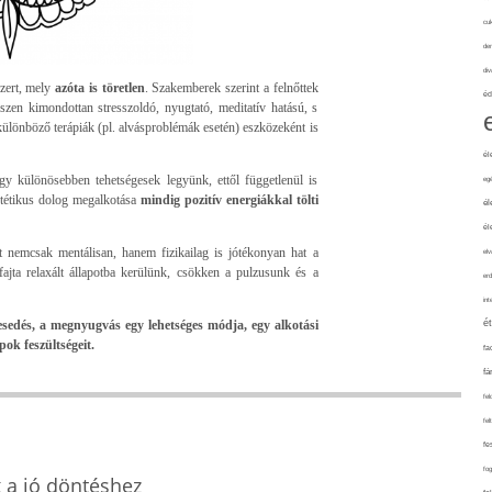
cuk
de
div
szert, mely
azóta is töretlen
. Szakemberek szerint a felnőttek
éd
szen kimondottan stresszoldó, nyugtató, meditatív hatású, s
különböző terápiák (pl. alvásproblémák esetén) eszközeként is
él
y különösebben tehetségesek legyünk, ettől függetlenül is
eg
ztétikus dolog megalkotása
mindig pozitív energiákkal tölti
él
él
nt nemcsak mentálisan, hanem fizikailag is jótékonyan hat a
elv
fajta relaxált állapotba kerülünk, csökken a pulzusunk és a
erd
int
sedés, a megnyugvás egy lehetséges módja, egy alkotási
é
ok feszültségeit.
fa
fá
fel
fel
fe
fo
k a jó döntéshez