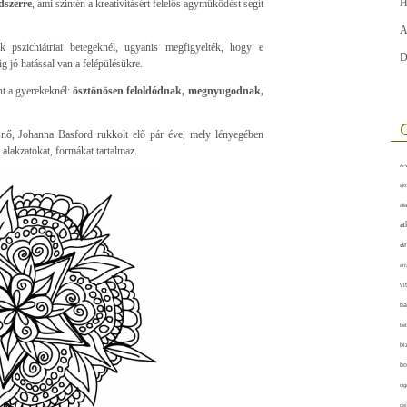
H
dszerre
, ami szintén a kreativitásért felelős agyműködést segít
A
k pszichiátriai betegeknél, ugyanis megfigyelték, hogy e
D
g jó hatással van a felépülésükre.
t a gyerekeknél:
ösztönösen feloldódnak, megnyugodnak,
kusnő, Johanna Basford rukkolt elő pár éve, mely lényegében
 alakzatokat, formákat tartalmaz.
A-v
akt
áll
a
a
arc
vi
ba
bet
bi
bő
cig
csí