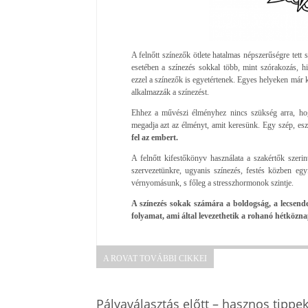
A felnőtt színezők ötlete hatalmas népszerűségre tett 
esetében a színezés sokkal több, mint szórakozás, hi
ezzel a színezők is egyetértenek. Egyes helyeken már 
alkalmazzák a színezést.
Ehhez a művészi élményhez nincs szükség arra, hog
megadja azt az élményt, amit keresünk. Egy szép, es
fel az embert.
A felnőtt kifestőkönyv használata a szakértők szeri
szervezetünkre, ugyanis színezés, festés közben egy
vérnyomásunk, s főleg a stresszhormonok szintje.
A színezés sokak számára a boldogság, a lecsende
folyamat, ami által levezethetik a rohanó hétköznap
A ROVAT TOVÁBBI CIKKEI
Pályaválasztás előtt – hasznos tippe