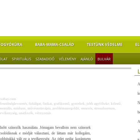
FOGYÓKÚRA
BABA-MAMA-CSALÁD
TESTÜNK VÉDELME
EL
OLAT
SPIRITUÁLIS
SZABADIDŐ
VÉLEMÉNY
AJÁNLÓ
BULVÁR
A
k
ixabay.com
N
feszültséglevezetés
,
firkálgat
,
fizikai
,
grafikusnő
,
gyerekek
,
jobb agyfélteke
,
kifestő
,
mentális
,
módszer
,
művészetterápia
,
problémamegoldó
,
smsezés
,
stresszhormon
,
b
tevékenység
,
unatkozik
,
vérnyomás
A
elnőtt színezők használata. Jómagam bevallom nem színezek
A
csolódásnak e módját választani, de láttam már kollegáim,
hobbijukká vált ez a tevékenység. Az ötlet pedig korántsem