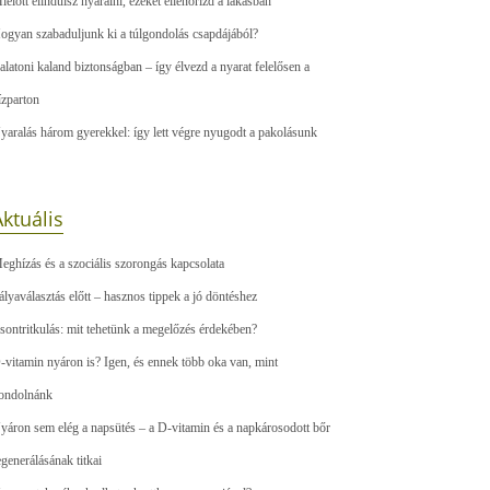
ielőtt elindulsz nyaralni, ezeket ellenőrizd a lakásban
ogyan szabaduljunk ki a túlgondolás csapdájából?
alatoni kaland biztonságban – így élvezd a nyarat felelősen a
ízparton
yaralás három gyerekkel: így lett végre nyugodt a pakolásunk
ktuális
eghízás és a szociális szorongás kapcsolata
ályaválasztás előtt – hasznos tippek a jó döntéshez
sontritkulás: mit tehetünk a megelőzés érdekében?
-vitamin nyáron is? Igen, és ennek több oka van, mint
ondolnánk
yáron sem elég a napsütés – a D-vitamin és a napkárosodott bőr
egenerálásának titkai