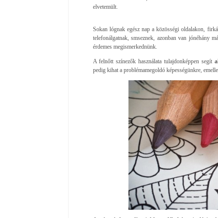
elvetemült.
Sokan lógnak egész nap a közösségi oldalakon, firká
telefonálgatnak, smseznek, azonban van jónéhány más
érdemes megismerkednünk.
A felnőtt színezők használata tulajdonképpen segít
a
pedig kihat a problémamegoldó képességünkre, emellet