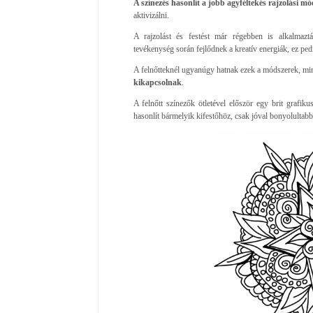
A színezés hasonlít a jobb agyféltekés rajzolási mó
aktivizálni.
A rajzolást és festést már régebben is alkalmaztá
tevékenység során fejlődnek a kreatív energiák, ez pedi
A felnőtteknél ugyanúgy hatnak ezek a módszerek, min
kikapcsolnak
.
A felnőtt színezők ötletével először egy brit grafi
hasonlít bármelyik kifestőhöz, csak jóval bonyolultabb