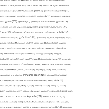
folyadék(119),
khagyma(47),
folsav(25),
folyadékbevitel(40),
folyadékfogyasztás(45),
főzés(149),
futás(132),
yadékpótlás(29),
fontos(25),
forralt bor(26),
Föld(27),
friss(44),
futóverseny(32),
ggőség(112),
fürdő(26),
fűszer(79),
fűszerek(28),
gabona(42),
gasztronómia(58),
genetika(45),
tén(32),
gluténmentes(34),
gomba(53),
gondolat(43),
gondolkodás(71),
gondoskodás(33),
gyakorlat(29),
gyerek(260),
gyermek(179),
gyerekek(117),
ász(31),
gyerekkor(32),
gyereknevelés(83),
gyógynövény(149),
ermekkor(36),
gyertya(28),
gyógyászat(36),
gyógyítás(69),
gyógymód(50),
ógyszer(165),
gyulladás(126),
gyógytea(40),
gyógyulás(85),
gyomor(62),
Gyömbér(66),
gyümölcs(340),
ulladáscsökkentő(102),
gyümölcslé(28),
hagyma(28),
hagyomány(36),
haj(85),
hangulat(112),
ápolás(36),
hajhullás(44),
hajmosás(24),
hal(70),
hála(25),
halál(39),
hányás(25),
yinger(25),
harmónia(69),
hasmenés(35),
hasznos(24),
hatás(84),
hatékony(52),
házasság(64),
i(27),
háziállat(48),
házimunka(28),
háztartás(43),
hétköznap(24),
hétvége(25),
hideg(80),
dratálás(69),
higiénia(52),
hit(26),
hízás(77),
hobbi(62),
home office(26),
hormon(79),
hormonok(25),
rmonrendszer(24),
hozzáállás(31),
hőmérséklet(44),
hőség(36),
hulladék(33),
humor(24),
hús(86),
húsvét(36),
idő(111),
ő(30),
idegrendszer(75),
időbeosztás(32),
időjárás(69),
idős(24),
illat(30),
illóolaj(77),
immunrendszer(315),
munerősítés(30),
immunerősítő(36),
influenza(45),
információ(33),
iskola(123),
er(29),
intelligencia(28),
internet(64),
inzulin(42),
inzulinrezisztencia(35),
írás(27),
olakezdés(25),
ital(75),
ivás(27),
íz(39),
izgalom(27),
izom(91),
izomzat(24),
ízület(54),
járvány(35),
kalória(193),
ték(89),
jóga(56),
Joghurt(67),
jótékony(41),
kaland(28),
kalcium(71),
kálium(50),
kapcsolat(209),
karácsony(174),
masz(30),
kamilla(41),
Kánikula(59),
káposzta(24),
kávé(125),
ácsonyfa(25),
karantén(34),
káros(53),
keksz(29),
kellemetlen(29),
kenyér(32),
képesség(28),
kezelés(166),
dés(31),
kerékpár(25),
keringés(26),
kert(52),
kertészkedés(26),
készülődés(24),
kézmosás(28),