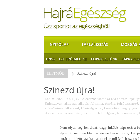
NYITÓLAP
TÁPLÁLKOZÁS
MOZGÁS-
FRISS
EZT PRÓBÁLD KI!
KÖRNYEZETÜNK
PÁRKAPCS
ÉLETMÓD
Színezd újra!
Színezd újra!
Dátum: 2022.03.04., 07:48
Szerző:
Martinka Dia
Forrás:
képek:p
Kulcsszavak:
aktivizál
,
alkotási folyamat
,
élmény
,
felnőtt színező
,
kifestőkönyv
,
kikapcsol
,
közösség oldal
,
kreativitás
,
megnyugtat
,
stresszlevezetés
,
szakértő.
,
színezd
,
telefonálgatás
,
televíziónézés
,
Nem olyan rég lett divat, vagy inkább népszerű a f
ilyesmit, nem szoktam a stresszlevezetésnek, kikap
barátaim között azokat, akiknek rendkívül hasznos 