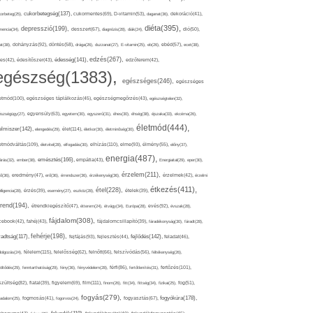
cukorbetegség(137),
orbeteg(25),
cukormentes(69),
D-vitamin(53),
daganat(36),
dekoráció(41),
diéta(395),
depresszió(199),
mencia(34),
desszert(67),
diagnózis(28),
diák(24),
dió(50),
dohányzás(92),
at(38),
döntés(58),
drága(26),
duzzanat(27),
E-vitamin(25),
eb(26),
ebéd(57),
ecet(38),
edzés(267),
édesség(141),
es(42),
édesítőszer(43),
edzőterem(42),
egészség(1383),
egészséges(246),
egészséges
etmód(100),
egészséges táplálkozás(45),
egészségmegőrzés(43),
egészségtelen(32),
észségügy(27),
egyensúly(63),
egyetem(30),
egyszerű(31),
éhes(30),
éhség(38),
éjszaka(33),
ekcéma(26),
életmód(444),
elmiszer(142),
élet(114),
elengedés(29),
életkor(30),
életminőség(30),
etmódváltás(109),
elhízás(110),
elme(93),
életvitel(28),
elfogadás(30),
élmény(55),
előny(37),
energia(487),
emésztés(166),
árás(32),
ember(38),
empátia(43),
Energiaital(29),
eper(30),
érzelem(211),
ő(36),
eredmény(47),
erő(36),
érrendszer(36),
érzékenység(36),
érzelmek(42),
érzelmi
étkezés(411),
étel(228),
elligencia(28),
érzés(39),
esemény(27),
eszköz(28),
ételek(39),
trend(194),
evés(92),
étrendkiegészítő(47),
étterem(24),
étvágy(34),
Európa(28),
évszak(28),
fájdalom(308),
cebook(42),
fahéj(43),
fájdalomcsillapító(39),
fáradékonyság(30),
fáradt(28),
fehérje(198),
radtság(117),
fejfájás(93),
fejlődés(142),
fejlesztés(44),
feladat(46),
félelem(115),
dolgozás(24),
felelősség(62),
felnőtt(66),
felszívódás(56),
féltékenység(26),
fertőzés(101),
töltődés(29),
fenntarthatóság(29),
fény(36),
fényvédelem(28),
férfi(86),
fertőtlenítés(31),
film(111),
szültség(82),
fiatal(39),
figyelem(69),
finom(26),
fitt(34),
fittség(34),
fizikai(25),
fog(51),
fogyás(279),
fogyókúra(178),
gadalom(25),
fogmosás(41),
fogorvos(24),
fogyasztás(67),