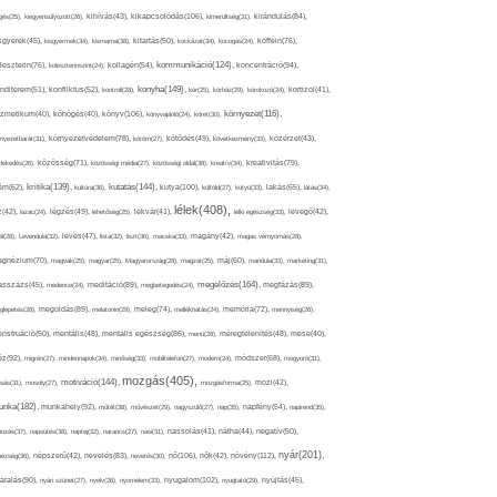
kikapcsolódás(106),
gés(25),
kiegyensúlyozott(26),
kihívás(43),
kimerültség(31),
kirándulás(84),
sgyerek(45),
kisgyermek(34),
kismama(38),
kitartás(50),
kockázat(34),
kocogás(24),
koffein(76),
kommunikáció(124),
koncentráció(94),
leszterin(76),
koleszterinszint(24),
kollagén(54),
konyha(149),
nditerem(51),
konfliktus(52),
kontroll(28),
kór(25),
kórház(29),
kórokozó(24),
kortizol(41),
könyv(106),
környezet(116),
zmetikum(40),
köhögés(40),
könyvajánló(24),
köret(30),
nyezetbarát(31),
környezetvédelem(78),
köröm(27),
kötődés(49),
következmény(33),
közérzet(43),
lekedés(26),
közösség(71),
közösségi média(27),
közösségi oldal(38),
kreatív(34),
kreativitás(79),
kritika(139),
kutatás(144),
kutya(100),
ém(62),
kultúra(36),
külföld(27),
kütyü(33),
lakás(65),
látás(34),
lélek(408),
z(42),
lazac(24),
légzés(49),
lehetőség(25),
lekvár(41),
lelki egészség(33),
levegő(42),
él(28),
Levendula(32),
leves(47),
lista(32),
liszt(36),
macska(33),
magány(42),
magas vérnyomás(28),
gnézium(70),
magvak(25),
magyar(25),
Magyarország(28),
magzat(25),
máj(60),
mandula(33),
marketing(31),
megelőzés(164),
sszázs(45),
medence(24),
meditáció(89),
megbetegedés(24),
megfázás(89),
glepetés(28),
megoldás(89),
melatonin(29),
meleg(74),
mellékhatás(24),
memória(72),
mennyiség(26),
nstruáció(50),
mentális(48),
mentális egészség(86),
menü(28),
méregtelenítés(48),
mese(40),
z(92),
migrén(27),
mindennapok(34),
minőség(33),
mobiltelefon(27),
modern(24),
módszer(68),
mogyoró(31),
mozgás(405),
motiváció(144),
sás(31),
mosoly(27),
mozgásforma(25),
mozi(42),
nka(182),
munkahely(92),
műtét(38),
művészet(29),
nagyszülő(27),
nap(35),
napfény(54),
napirend(35),
pozás(37),
napsütés(38),
naptej(32),
narancs(27),
nasi(31),
nassolás(41),
nátha(44),
negatív(50),
nyár(201),
nő(106),
növény(112),
hézség(36),
népszerű(42),
nevelés(83),
nevetés(30),
nők(42),
nyugalom(102),
aralás(90),
nyári szünet(27),
nyelv(26),
nyomelem(33),
nyugtató(29),
nyújtás(45),