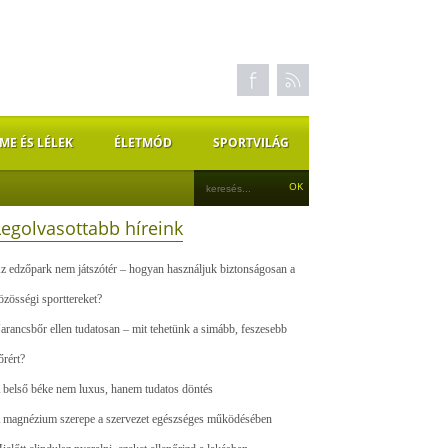
ME ÉS LÉLEK
ÉLETMÓD
SPORTVILÁG
Legolvasottabb híreink
z edzőpark nem játszótér – hogyan használjuk biztonságosan a
özösségi sporttereket?
arancsbőr ellen tudatosan – mit tehetünk a simább, feszesebb
őrért?
 belső béke nem luxus, hanem tudatos döntés
 magnézium szerepe a szervezet egészséges működésében