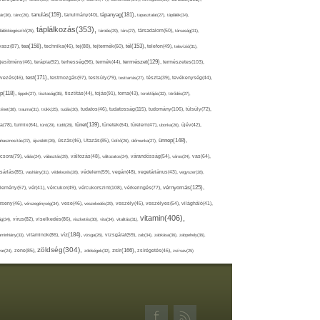
tápanyag(181),
tanulás(159),
ár(36),
tánc(26),
tanulmány(40),
tapasztalat(27),
táplálék(34),
táplálkozás(353),
lálékkiegészítő(25),
tárolás(29),
társ(27),
társadalom(50),
társaság(31),
tea(158),
tél(153),
vasz(87),
technika(46),
tej(88),
tejtermék(60),
telefon(49),
televízió(31),
terápia(92),
terhesség(96),
természet(129),
természetes(103),
ljesítmény(46),
termék(44),
test(171),
testmozgás(97),
rvezés(46),
testsúly(79),
testtartás(27),
tészta(39),
tevékenység(44),
pp(118),
tippek(27),
tisztaság(35),
tisztítás(44),
tojás(91),
torna(43),
torokfájás(32),
törődés(27),
tudatosság(115),
tudomány(106),
ténet(38),
trauma(31),
trükk(25),
tudás(30),
tudatos(46),
túlsúly(72),
tünet(139),
ra(78),
turmix(64),
túró(29),
tüdő(28),
tünetek(64),
türelem(47),
uborka(26),
újév(42),
ünnep(148),
ahasznosítás(37),
újszülött(26),
úszás(46),
Utazás(85),
Üdítő(26),
ülőmunka(27),
csora(79),
válás(24),
választás(29),
változás(48),
változatos(24),
várandósság(54),
város(24),
vas(64),
sárlás(85),
vashiány(31),
védekezés(28),
védelem(59),
vegán(48),
vegetáriánus(43),
vegyszer(28),
vércukorszint(108),
vérnyomás(125),
lemény(57),
vér(41),
vércukor(49),
vérkeringés(77),
rseny(46),
vérszegénység(34),
vese(46),
veszekedés(29),
veszély(45),
veszélyes(54),
világháló(41),
vitamin(406),
ág(34),
vírus(82),
viselkedés(86),
viszketés(30),
vita(34),
vitalitás(31),
víz(184),
aminhiány(33),
vitaminok(86),
vizsga(26),
vizsgálat(59),
zab(34),
zabkása(36),
zabpehely(36),
zöldség(304),
zsír(166),
ar(24),
zene(85),
zöldségek(32),
zsírégetés(46),
zsírsav(25)