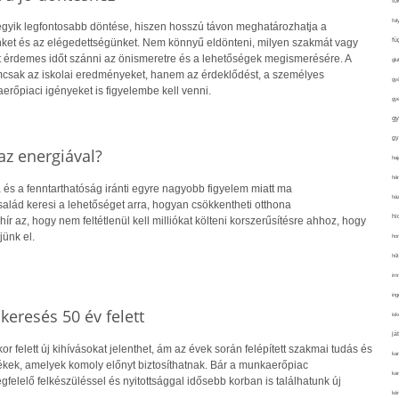
fo
fol
 egyik legfontosabb döntése, hiszen hosszú távon meghatározhatja a
fü
ket és az elégedettségünket. Nem könnyű eldönteni, milyen szakmát vagy
rt érdemes időt szánni az önismeretre és a lehetőségek megismerésére. A
glu
csak az iskolai eredményeket, hanem az érdeklődést, a személyes
gy
rőpiaci igényeket is figyelembe kell venni.
gy
gy
gy
z energiával?
haj
hán
 és a fenntarthatóság iránti egyre nagyobb figyelem miatt ma
ház
alád keresi a lehetőséget arra, hogyan csökkentheti otthona
hi
hír az, hogy nem feltétlenül kell milliókat költeni korszerűsítésre ahhoz, hogy
jünk el.
ho
hűt
im
ing
skeresés 50 év felett
isk
já
r felett új kihívásokat jelenthet, ám az évek során felépített szakmai tudás és
ka
kek, amelyek komoly előnyt biztosíthatnak. Bár a munkaerőpiac
kar
gfelelő felkészüléssel és nyitottsággal idősebb korban is találhatunk új
kér