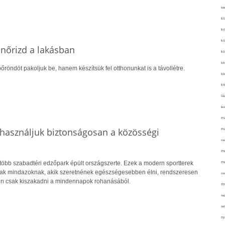
kié
ki
ko
ko
lenőrizd a lakásban
ko
kör
őröndöt pakoljuk be, hanem készítsük fel otthonunkat is a távollétre.
köz
kr
lá
lev
ma
használjuk biztonságosan a közösségi
ma
me
me
mé
több szabadtéri edzőpark épült országszerte. Ezek a modern sportterek
nak mindazoknak, akik szeretnének egészségesebben élni, rendszeresen
mo
n csak kiszakadni a mindennapok rohanásából.
mu
na
ne
ny