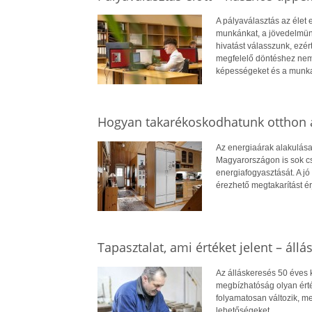
A pályaválasztás az élet
munkánkat, a jövedelmün
hivatást válasszunk, ezé
megfelelő döntéshez nem
képességeket és a munkae
Hogyan takarékoskodhatunk otthon a
Az energiaárak alakulása
Magyarországon is sok cs
energiafogyasztását. A jó 
érezhető megtakarítást ér
Tapasztalat, ami értéket jelent – állá
Az álláskeresés 50 éves ko
megbízhatóság olyan érté
folyamatosan változik, me
lehetőségeket.