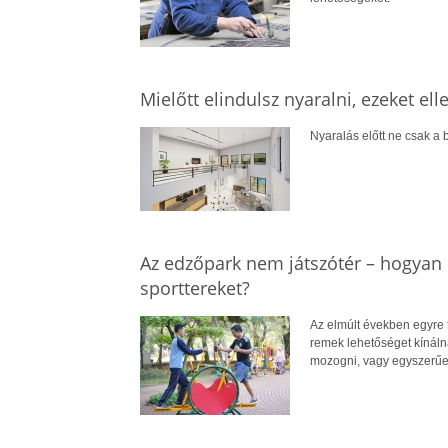
Mielőtt elindulsz nyaralni, ezeket el
Nyaralás előtt ne csak a b
Az edzőpark nem játszótér – hogyan 
sporttereket?
Az elmúlt években egyre 
remek lehetőséget kínál
mozogni, vagy egyszerűe