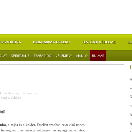
FOGYÓKÚRA
BABA-MAMA-CSALÁD
TESTÜNK VÉDELME
EL
OLAT
SPIRITUÁLIS
SZABADIDŐ
VÉLEMÉNY
AJÁNLÓ
BULVÁR
A
k
k:pexels.com, pixabay.com
N
,
sonka
,
zöldség
b
ég)!
A
A
nka, a tojás és a kalács.
Emellett azonban ez az első ünnepi
harsogóan friss tavaszi zöldségek: az újhagyma, a retek,