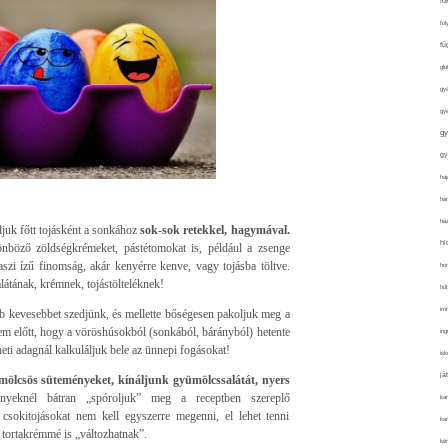
fo
fol
fü
glu
gy
gy
gy
gy
haj
hán
ház
áljuk főtt tojásként a sonkához
sok-sok retekkel, hagymával.
hi
nböző zöldségkrémeket, pástétomokat is, például a zsenge
szi ízű finomság, akár kenyérre kenve, vagy tojásba töltve.
ho
látának, krémnek, tojástölteléknek!
hűt
im
bb kevesebbet szedjünk, és mellette bőségesen pakoljuk meg a
zem előtt, hogy a vöröshúsokból (sonkából, bárányból) hetente
ing
ti adagnál kalkuláljuk bele az ünnepi fogásokat!
isk
já
ümölcsös süteményeket, kínáljunk gyümölcssalátát, nyers
eknél bátran „spóroljuk” meg a receptben szereplő
ka
csokitojásokat nem kell egyszerre megenni, el lehet tenni
kar
 tortakrémmé is „változhatnak”.
kér