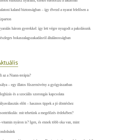
ielőtt elindulsz nyaralni, ezeket ellenőrizd a lakásban
alatoni kaland biztonságban – így élvezd a nyarat felelősen a
ízparton
yaralás három gyerekkel: így lett végre nyugodt a pakolásunk
észleges bokaszalagszakadásról általànosságban
ktuális
i az a Niann-terápia?
sálya – egy illatos fűszernövény a gyógyászatban
eghízás és a szociális szorongás kapcsolata
ályaválasztás előtt – hasznos tippek a jó döntéshez
sontritkulás: mit tehetünk a megelőzés érdekében?
-vitamin nyáron is? Igen, és ennek több oka van, mint
ondolnánk