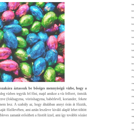
kié
ki
ko
ko
ko
kör
köz
kr
lá
lev
ma
ma
me
éjszakára áztassuk be bőséges mennyiségű vízbe, hogy a
me
eg vízben tegyük fel főni, majd amikor a víz felforrt, öntsük
mé
zerezve (fokhagyma, vöröshagyma, babérlevél, koriander, fekete
mo
em lesz. A szabály az, hogy általában annyi órán át főzzük,
ját főzőlevében, ami aztán leszűrve kiváló alaplé lehet töltött
mu
leves zamatát erősítheti a füstölt ízzel, ami így további sózást
na
ne
ny