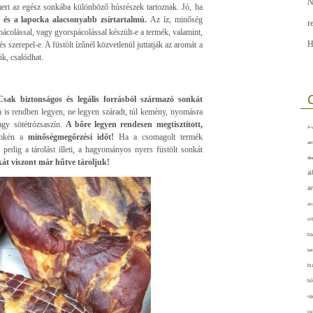
N
rt az egész sonkába különböző húsrészek tartoznak. Jó, ha
 és a lapocka alacsonyabb zsírtartalmú.
Az íz, minőség
r
colással, vagy gyorspácolással készült-e a termék, valamint,
H
és szerepel-e. A füstölt ízűnél közvetlenül juttatják az aromát a
k, csalódhat.
Csak biztonságos és legális forrásból származó sonkát
aga is rendben legyen, ne legyen száradt, túl kemény, nyomásra
agy sötétrózsaszín.
A bőre legyen rendesen megtisztított,
A-v
címkén a
minőségmegőrzési időt!
Ha a csomagolt termék
akt
pedig a tárolást illeti, a hagyományos nyers füstölt sonkát
áll
kát viszont már hűtve tároljuk!
a
a
arc
vi
ba
bet
bi
bő
cig
csí