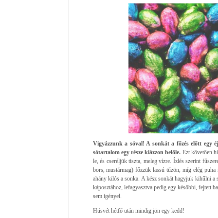
Vigyázzunk a sóval! A sonkát a főzés előtt egy 
sótartalom egy része kiázzon belőle.
Ezt követően hid
le, és cseréljük tiszta, meleg vízre. Ízlés szerint fűs
bors, mustármag) főzzük lassú tűzön, míg elég puha n
ahány kilós a sonka. A kész sonkát hagyjuk kihűlni a sa
káposztához, lefagyasztva pedig egy későbbi, fejtett bab
sem igényel.
Húsvét hétfő után mindig jön egy kedd!