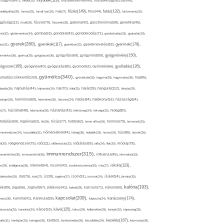
folyadék(119),
khagyma(47),
folsav(25),
folyadékbevitel(40),
folyadékfogyasztás(45),
főzés(149),
futás(132),
yadékpótlás(29),
fontos(25),
forralt bor(26),
Föld(27),
friss(44),
futóverseny(32),
ggőség(112),
fürdő(26),
fűszer(79),
fűszerek(28),
gabona(42),
gasztronómia(58),
genetika(45),
tén(32),
gluténmentes(34),
gomba(53),
gondolat(43),
gondolkodás(71),
gondoskodás(33),
gyakorlat(29),
gyerek(260),
gyermek(179),
gyerekek(117),
ász(31),
gyerekkor(32),
gyereknevelés(83),
gyógynövény(150),
ermekkor(36),
gyertya(28),
gyógyászat(36),
gyógyítás(69),
gyógymód(50),
ógyszer(165),
gyulladás(126),
gyógytea(40),
gyógyulás(85),
gyomor(62),
Gyömbér(66),
gyümölcs(340),
ulladáscsökkentő(103),
gyümölcslé(28),
hagyma(28),
hagyomány(36),
haj(85),
hangulat(112),
ápolás(36),
hajhullás(44),
hajmosás(24),
hal(70),
hála(25),
halál(39),
hányás(25),
yinger(25),
harmónia(69),
hasmenés(35),
hasznos(24),
hatás(84),
hatékony(52),
házasság(64),
i(27),
háziállat(48),
házimunka(28),
háztartás(43),
hétköznap(24),
hétvége(25),
hideg(80),
dratálás(69),
higiénia(52),
hit(26),
hízás(77),
hobbi(62),
home office(26),
hormon(79),
hormonok(25),
rmonrendszer(24),
hozzáállás(31),
hőmérséklet(44),
hőség(36),
hulladék(33),
humor(24),
hús(86),
húsvét(36),
idő(111),
ő(30),
idegrendszer(75),
időbeosztás(32),
időjárás(69),
idős(24),
illat(30),
illóolaj(78),
immunrendszer(315),
munerősítés(30),
immunerősítő(36),
influenza(45),
információ(33),
iskola(123),
er(29),
intelligencia(28),
internet(64),
inzulin(42),
inzulinrezisztencia(35),
írás(27),
olakezdés(25),
ital(75),
ivás(27),
íz(39),
izgalom(27),
izom(91),
izomzat(24),
ízület(54),
járvány(35),
kalória(193),
ték(89),
jóga(56),
Joghurt(67),
jótékony(41),
kaland(28),
kalcium(71),
kálium(50),
kapcsolat(209),
karácsony(174),
masz(30),
kamilla(41),
Kánikula(59),
káposzta(24),
kávé(125),
ácsonyfa(25),
karantén(34),
káros(53),
keksz(29),
kellemetlen(29),
kenyér(32),
képesség(28),
kezelés(167),
dés(31),
kerékpár(25),
keringés(26),
kert(52),
kertészkedés(26),
készülődés(24),
kézmosás(28),