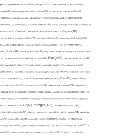
kikapcsolódás(106),
gés(25),
kiegyensúlyozott(26),
kihívás(43),
kimerültség(31),
kirándulás(84),
sgyerek(45),
kisgyermek(34),
kismama(38),
kitartás(50),
kockázat(34),
kocogás(24),
koffein(76),
kommunikáció(124),
koncentráció(94),
leszterin(76),
koleszterinszint(24),
kollagén(54),
konyha(149),
nditerem(51),
konfliktus(52),
kontroll(28),
kór(25),
kórház(29),
kórokozó(24),
kortizol(41),
könyv(106),
környezet(116),
zmetikum(40),
köhögés(40),
könyvajánló(24),
köret(30),
nyezetbarát(31),
környezetvédelem(78),
köröm(27),
kötődés(49),
következmény(33),
közérzet(43),
lekedés(26),
közösség(71),
közösségi média(27),
közösségi oldal(38),
kreatív(34),
kreativitás(79),
kritika(139),
kutatás(144),
kutya(100),
ém(62),
kultúra(36),
külföld(27),
kütyü(33),
lakás(65),
látás(34),
lélek(408),
z(42),
lazac(24),
légzés(49),
lehetőség(25),
lekvár(41),
lelki egészség(33),
levegő(42),
él(28),
Levendula(32),
leves(47),
lista(32),
liszt(36),
macska(33),
magány(42),
magas vérnyomás(28),
gnézium(70),
magvak(25),
magyar(25),
Magyarország(28),
magzat(25),
máj(60),
mandula(33),
marketing(31),
megelőzés(164),
sszázs(45),
medence(24),
meditáció(89),
megbetegedés(24),
megfázás(89),
glepetés(28),
megoldás(89),
melatonin(29),
meleg(74),
mellékhatás(24),
memória(72),
mennyiség(26),
nstruáció(50),
mentális(48),
mentális egészség(86),
menü(28),
méregtelenítés(48),
mese(40),
z(92),
migrén(27),
mindennapok(34),
minőség(33),
mobiltelefon(27),
modern(24),
módszer(68),
mogyoró(31),
mozgás(406),
motiváció(144),
sás(31),
mosoly(27),
mozgásforma(25),
mozi(42),
nka(182),
munkahely(92),
műtét(38),
művészet(29),
nagyszülő(27),
nap(35),
napfény(54),
napirend(35),
pozás(37),
napsütés(38),
naptej(32),
narancs(27),
nasi(31),
nassolás(41),
nátha(44),
negatív(50),
nyár(201),
nő(106),
növény(112),
hézség(36),
népszerű(42),
nevelés(83),
nevetés(30),
nők(42),
nyugalom(102),
aralás(90),
nyári szünet(27),
nyelv(26),
nyomelem(33),
nyugtató(29),
nyújtás(45),