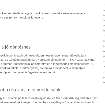
tan
táp
nk előrehaladtával egyre romlik, ennek is lehet a következménye a
ta
pia egy remek megoldás lehet erre.
te
te
ti
tör
tú
k a jó döntéshez
újr
va
 egyik legfontosabb döntése, hiszen hosszú távon meghatározhatja a
vá
ket és az elégedettségünket. Nem könnyű eldönteni, milyen szakmát vagy
vé
rt érdemes időt szánni az önismeretre és a lehetőségek megismerésére. A
ve
csak az iskolai eredményeket, hanem az érdeklődést, a személyes
rőpiaci igényeket is figyelembe kell venni.
vir
vit
zav
 több oka van, mint gondolnánk
 a D-vitamin pótlására kizárólag ősszel és télen van szükség, hiszen a nyári
i szervezetünk igényeit. Bár valóban a napfény a D-vitamin legfontosabb