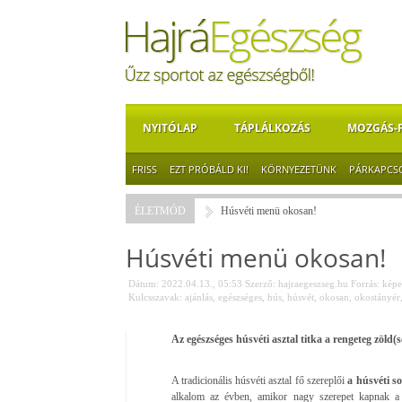
NYITÓLAP
TÁPLÁLKOZÁS
MOZGÁS-
FRISS
EZT PRÓBÁLD KI!
KÖRNYEZETÜNK
PÁRKAPCS
ÉLETMÓD
Húsvéti menü okosan!
Húsvéti menü okosan!
Dátum: 2022.04.13., 05:53
Szerző:
hajraegeszseg.hu
Forrás:
képe
Kulcsszavak:
ajánlás
,
egészséges
,
hús
,
húsvét
,
okosan
,
okostányér
Az egészséges húsvéti asztal titka a rengeteg zöld(s
A tradicionális húsvéti asztal fő szereplői
a húsvéti so
alkalom az évben, amikor nagy szerepet kapnak a 