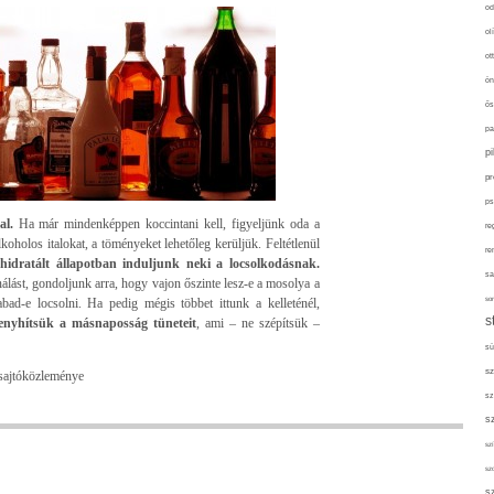
od
ol
ot
ön
ős
pa
p
pr
ps
al.
Ha már mindenképpen koccintani kell, figyeljünk oda a
re
oholos italokat, a töményeket lehetőleg kerüljük. Feltétlenül
re
hidratált állapotban induljunk neki a locsolkodásnak.
sa
álást, gondoljunk arra, hogy vajon őszinte lesz-e a mosolya a
sor
ad-e locsolni. Ha pedig mégis többet ittunk a kelleténél,
s
 enyhítsük a másnaposság tüneteit
, ami – ne szépítsük –
sü
sz
sajtóközleménye
sz
s
szí
sz
s