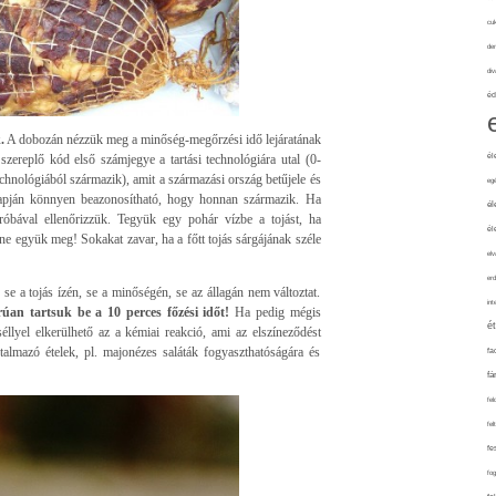
cuk
de
div
éd
.
A dobozán nézzük meg a minőség-megőrzési idő lejáratának
él
szereplő kód első számjegye a tartási technológiára utal (0-
echnológiából származik), amit a származási ország betűjele és
eg
alapján könnyen beazonosítható, hogy honnan származik. Ha
él
róbával ellenőrizzük. Tegyük egy pohár vízbe a tojást, ha
él
 ne együk meg! Sokakat zavar, ha a főtt tojás sárgájának széle
elv
erd
se a tojás ízén, se a minőségén, se az állagán nem változtat.
int
rúan tartsuk be a 10 perces főzési időt!
Ha pedig mégis
é
séllyel elkerülhető az a kémiai reakció, ami az elszíneződést
talmazó ételek, pl. majonézes saláták fogyaszthatóságára és
fa
fá
fel
fel
fe
fo