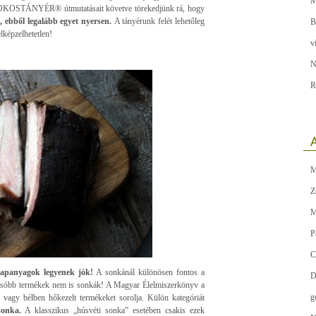
M
! Az OKOSTÁNYÉR® útmutatásait követve törekedjünk rá, hogy
, ebből legalább egyet nyersen.
A tányérunk felét lehetőleg
B
lképzelhetetlen!
v
N
R
A
M
Z
M
P
C
apanyagok legyenek jók!
A sonkánál különösen fontos a
D
lcsóbb termékek nem is sonkák! A Magyar Élelmiszerkönyv a
g
 vagy bélben hőkezelt termékeket sorolja. Külön kategóriát
sonka.
A klasszikus „húsvéti sonka” esetében csakis ezek