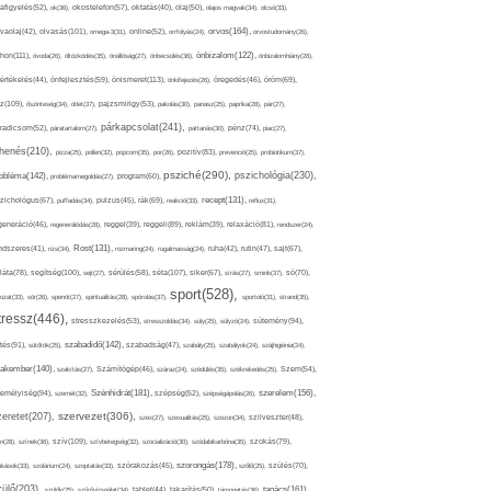
afigyelés(52),
ok(36),
okostelefon(57),
oktatás(40),
olaj(50),
olajos magvak(34),
olcsó(33),
olvasás(101),
orvos(164),
ívaolaj(42),
omega-3(31),
online(52),
orrfolyás(24),
orvostudomány(26),
thon(111),
önbizalom(122),
óvoda(26),
öltözködés(35),
önállóság(27),
önbecsülés(36),
önbizalomhiány(28),
önismeret(113),
értékelés(44),
önfejlesztés(59),
önkifejezés(26),
öregedés(46),
öröm(69),
z(109),
őszinteség(34),
ötlet(37),
pajzsmirigy(53),
pakolás(30),
panasz(25),
paprika(28),
pár(27),
párkapcsolat(241),
radicsom(52),
páratartalom(27),
pattanás(30),
pénz(74),
piac(27),
ihenés(210),
pizza(25),
pollen(32),
popcorn(35),
por(26),
pozitív(83),
prevenció(25),
probiotikum(37),
psziché(290),
pszichológia(230),
obléma(142),
problémamegoldás(27),
program(60),
recept(131),
zichológus(67),
puffadás(34),
pulzus(45),
rák(69),
reakció(33),
reflux(31),
generáció(46),
regenerálódás(28),
reggel(39),
reggeli(89),
reklám(39),
relaxáció(81),
rendszer(24),
Rost(131),
ndszeres(41),
rizs(34),
rozmaring(24),
rugalmasság(24),
ruha(42),
rutin(47),
sajt(67),
segítség(100),
séta(107),
láta(78),
sejt(27),
sérülés(58),
siker(67),
sírás(27),
smink(37),
só(70),
sport(528),
ozat(33),
sör(26),
spenót(27),
spiritualitás(28),
spórolás(37),
sportoló(31),
strand(35),
tressz(446),
sütemény(94),
stresszkezelés(53),
stresszoldás(34),
súly(25),
súlyzó(24),
szabadidő(142),
tés(91),
sütőtök(25),
szabadság(47),
szabály(25),
szabályok(24),
szájhigiénia(24),
akember(140),
szakítás(27),
Számítógép(46),
száraz(24),
szédülés(35),
székrekedés(25),
Szem(54),
Szénhidrát(181),
emélyiség(94),
szerelem(156),
szemét(32),
szépség(52),
szépségápolás(26),
szervezet(306),
zeretet(207),
szex(27),
szexualitás(25),
szezon(34),
szilveszter(48),
szív(109),
n(28),
színek(36),
szívbetegség(32),
szocializáció(30),
szódabikarbóna(35),
szokás(79),
szorongás(178),
okások(33),
szolárium(24),
szoptatás(33),
szórakozás(45),
szőlő(25),
szülés(70),
zülő(203),
tanács(161),
szülők(25),
szűrővizsgálat(34),
tablet(44),
takarítás(50),
támogatás(36),