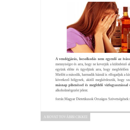
A vendégjárás, locsolkodás nem egyenlő az iváss
mennyiségre és arra, hogy ne keverjük a különböző alk
együnk előtte és ügyeljünk arra, hogy megfelelően
Mielőtt a második, harmadik háznál is elfogadjuk a kín
következő hölgynek, akitől megkérdezzük, hogy szab
másnap pihenéssel és megfelelő vízfogyasztással
alkoholmérgezést jelent.
forrás:Magyar Dietetikusok Országos Szövetségének 
A ROVAT TOVÁBBI CIKKEI