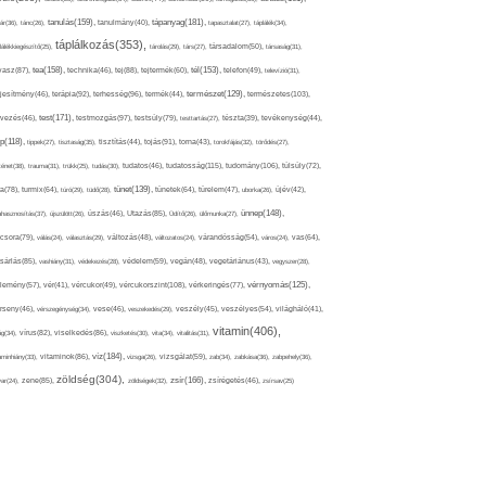
tápanyag(181),
tanulás(159),
ár(36),
tánc(26),
tanulmány(40),
tapasztalat(27),
táplálék(34),
táplálkozás(353),
lálékkiegészítő(25),
tárolás(29),
társ(27),
társadalom(50),
társaság(31),
tea(158),
tél(153),
vasz(87),
technika(46),
tej(88),
tejtermék(60),
telefon(49),
televízió(31),
terápia(92),
terhesség(96),
természet(129),
természetes(103),
ljesítmény(46),
termék(44),
test(171),
testmozgás(97),
rvezés(46),
testsúly(79),
testtartás(27),
tészta(39),
tevékenység(44),
pp(118),
tippek(27),
tisztaság(35),
tisztítás(44),
tojás(91),
torna(43),
torokfájás(32),
törődés(27),
tudatosság(115),
tudomány(106),
ténet(38),
trauma(31),
trükk(25),
tudás(30),
tudatos(46),
túlsúly(72),
tünet(139),
ra(78),
turmix(64),
túró(29),
tüdő(28),
tünetek(64),
türelem(47),
uborka(26),
újév(42),
ünnep(148),
ahasznosítás(37),
újszülött(26),
úszás(46),
Utazás(85),
Üdítő(26),
ülőmunka(27),
csora(79),
válás(24),
választás(29),
változás(48),
változatos(24),
várandósság(54),
város(24),
vas(64),
sárlás(85),
vashiány(31),
védekezés(28),
védelem(59),
vegán(48),
vegetáriánus(43),
vegyszer(28),
vércukorszint(108),
vérnyomás(125),
lemény(57),
vér(41),
vércukor(49),
vérkeringés(77),
rseny(46),
vérszegénység(34),
vese(46),
veszekedés(29),
veszély(45),
veszélyes(54),
világháló(41),
vitamin(406),
ág(34),
vírus(82),
viselkedés(86),
viszketés(30),
vita(34),
vitalitás(31),
víz(184),
aminhiány(33),
vitaminok(86),
vizsga(26),
vizsgálat(59),
zab(34),
zabkása(36),
zabpehely(36),
zöldség(304),
zsír(166),
ar(24),
zene(85),
zöldségek(32),
zsírégetés(46),
zsírsav(25)