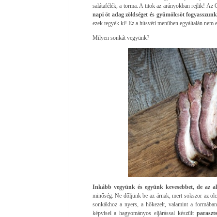
salátafélék, a torma. A titok az arányokban rejlik
napi öt adag zöldséget és gyümölcsöt fogyasszunk
ezek tegyék ki! Ez a húsvéti menüben egyáltalán nem e
Milyen sonkát vegyünk?
Inkább vegyünk és együnk kevesebbet, de az al
minőség. Ne dőljünk be az árnak, mert sokszor az o
sonkákhoz a nyers, a hőkezelt, valamint a formában
képvisel a hagyományos eljárással készült
paraszt