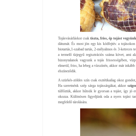
Tojásvásárláskor csak
tiszta, friss, ép tojást vegyünk
dátumát. És most jön egy kis kódfejtés: a tojásokon 
biotartás,1-szabad tartás, 2-mélyalmos és 3-ketreces t
a termelő tízjegyű regisztrációs száma követ, ami 
bizonytalanok vagyunk a tojás frissességében, vízp
elmerül, friss, ha lebeg a vízszínén, akkor már inkább
elszíneződik.
A szürkés-zöldes szín csak esztétikailag okoz gondot, 
Ha szeretnénk szép sárga tojássárgákat, akkor
szigo
túlfőztük, akkor hűtsük le gyorsan a tojást, így jó e
okozza. Különösen figyeljünk oda a nyers tojást tar
megfelelő tárolására.