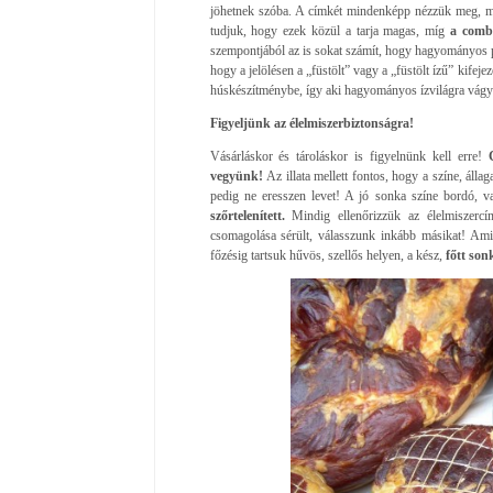
jöhetnek szóba. A címkét mindenképp nézzük meg, me
tudjuk, hogy ezek közül a tarja magas, míg
a comb
szempontjából az is sokat számít, hogy hagyományos pá
hogy a jelölésen a „füstölt” vagy a „füstölt ízű” kifejez
húskészítménybe, így aki hagyományos ízvilágra vágyi
Figyeljünk az élelmiszerbiztonságra!
Vásárláskor és tároláskor is figyelnünk kell erre!
vegyünk!
Az illata mellett fontos, hogy a színe, áll
pedig ne eresszen levet! A jó sonka színe bordó, v
szőrtelenített.
Mindig ellenőrizzük az élelmiszer
csomagolása sérült, válasszunk inkább másikat! Ami 
főzésig tartsuk hűvös, szellős helyen, a kész,
főtt son