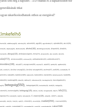
yáron sem elég a napsütés – a D-vitamin és a napkárosodott bőr
egenerálásának titkai
ogyan takarékoskodhatunk otthon az energiával?
Címkefelhő
ajándék(95),
itamin(36),
adalékanyag(28),
adomány(26),
advent(40),
agy(80),
agyműködés(27),
akció(39),
alkohol(182),
ivitás(30),
alapanyag(30),
alkalmazás(28),
alkoholfogyasztás(36),
állapot(43),
állat(54),
allergia(122),
attartás(33),
állóképesség(42),
Alma(72),
almaecet(26),
aloe vera(33),
álom(34),
lvás(272),
alvászavar(66),
aminosav(33),
antibakteriális(42),
antibiotikum(47),
ntioxidáns(199),
anyagcsere(99),
anya(67),
anyuka(27),
apa(42),
ápolás(29),
applikáció(26),
ásványi anyag(111),
(29),
arcbőr(27),
ásványi anyagok(40),
asztma(47),
autó(46),
avokádó(36),
B-
tamin(41),
baba(82),
baktérium(89),
balaton(34),
baleset(51),
banán(53),
bántalmazás(24),
barát(48),
rátok(50),
barátság(58),
béke(29),
bélflóra(37),
bélrendszer(33),
bemelegítés(24),
beszélgetés(61),
betegség(550),
eg(34),
betegségek(39),
bevásárlás(28),
bicikli(25),
biológia(25),
bőr(221),
boldogság(125),
zalom(41),
biztonság(66),
bolt(31),
bor(36),
borogatás(28),
böjt(27),
C-vitamin(120),
rápolás(70),
brokkoli(29),
buli(24),
bűntudat(32),
cékla(28),
cél(57),
célok(30),
család(284),
aretta(38),
cikk(24),
Cink(24),
cipő(37),
citrom(61),
citromfű(26),
csecsemő(45),
cukor(194),
pés(26),
csoki(35),
csokoládé(71),
csomagolás(24),
csont(33),
csontritkulás(36),