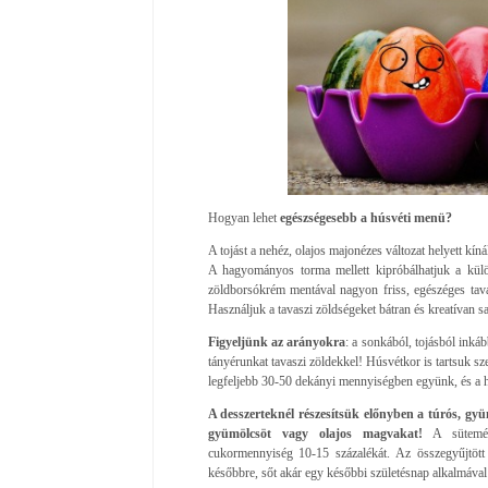
Hogyan lehet
egészségesebb a húsvéti menü?
A tojást a nehéz, olajos majonézes változat helyett kín
A hagyományos torma mellett kipróbálhatjuk a külö
zöldborsókrém mentával nagyon friss, egészéges tava
Használjuk a tavaszi zöldségeket bátran és kreatívan sa
Figyeljünk az arányokra
: a sonkából, tojásból inká
tányérunkat tavaszi zöldekkel! Húsvétkor is tartsuk s
legfeljebb 30-50 dekányi mennyiségben együnk, és a he
A desszerteknél részesítsük előnyben a túrós, gy
gyümölcsöt vagy olajos magvakat!
A sütemény
cukormennyiség 10-15 százalékát. Az összegyűjtött 
későbbre, sőt akár egy későbbi születésnap alkalmával