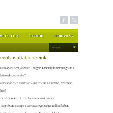
ME ÉS LÉLEK
ÉLETMÓD
SPORTVILÁG
Legolvasottabb híreink
z edzőpark nem játszótér – hogyan használjuk biztonságosan a
özösségi sporttereket?
arancsbőr ellen tudatosan – mit tehetünk a simább, feszesebb
őrért?
 belső béke nem luxus, hanem tudatos döntés
 magnézium szerepe a szervezet egészséges működésében