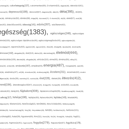
cukorbetegség(137),
orbeteg(25),
cukormentes(69),
D-vitamin(53),
daganat(36),
dekoráció(41),
diéta(395),
depresszió(199),
mencia(34),
desszert(67),
diagnózis(28),
diák(24),
dió(50),
dohányzás(92),
at(38),
döntés(58),
drága(26),
duzzanat(27),
E-vitamin(25),
eb(26),
ebéd(57),
ecet(38),
edzés(267),
édesség(141),
es(42),
édesítőszer(43),
edzőterem(42),
egészség(1383),
egészséges(246),
egészséges
etmód(100),
egészséges táplálkozás(45),
egészségmegőrzés(43),
egészségtelen(32),
észségügy(27),
egyensúly(63),
egyetem(30),
egyszerű(31),
éhes(30),
éhség(38),
éjszaka(33),
ekcéma(26),
életmód(444),
elmiszer(142),
élet(114),
elengedés(29),
életkor(30),
életminőség(30),
etmódváltás(109),
elhízás(110),
elme(93),
életvitel(28),
elfogadás(30),
élmény(55),
előny(37),
energia(487),
emésztés(167),
árás(32),
ember(38),
empátia(43),
Energiaital(29),
eper(30),
érzelem(211),
ő(36),
eredmény(47),
erő(36),
érrendszer(36),
érzékenység(36),
érzelmek(42),
érzelmi
étkezés(412),
étel(228),
elligencia(28),
érzés(39),
esemény(27),
eszköz(28),
ételek(39),
trend(194),
evés(92),
étrendkiegészítő(47),
étterem(24),
étvágy(34),
Európa(28),
évszak(28),
fájdalom(308),
cebook(42),
fahéj(43),
fájdalomcsillapító(39),
fáradékonyság(30),
fáradt(28),
fehérje(198),
radtság(117),
fejfájás(93),
fejlődés(143),
fejlesztés(44),
feladat(46),
félelem(115),
dolgozás(24),
felelősség(62),
felnőtt(66),
felszívódás(56),
féltékenység(26),
fertőzés(101),
töltődés(29),
fenntarthatóság(29),
fény(36),
fényvédelem(28),
férfi(86),
fertőtlenítés(31),
film(111),
szültség(82),
fiatal(39),
figyelem(69),
finom(26),
fitt(34),
fittség(34),
fizikai(25),
fog(51),
fogyás(279),
fogyókúra(178),
gadalom(25),
fogmosás(41),
fogorvos(24),
fogyasztás(67),