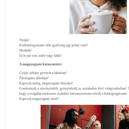
Nyújts!
Koffeinfogyasztás előtt igyál meg egy pohár vizet!
Meditálj!
Írj le pár sort, miért vagy hálás!
A megnyugtató környezetért:
Gyújts néhány gyertyát a lakásban!
Párologtass illóolajat!
Kapcsolj meleg, megnyugtató fényeket!
Gondoskodj a növényeidről, gyönyörködj az asztalodon lévő virágcsokorban! 
hogy a virágillat rendszeres észlelése háromszorosára növeli a boldogságérzetet.
Kapcsolj megnyugtató zenét!