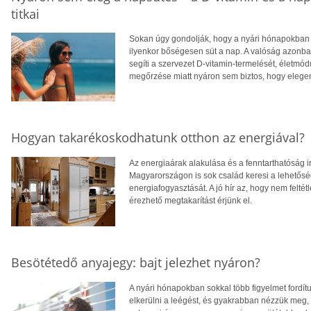
titkai
Sokan úgy gondolják, hogy a nyári hónapokban f
ilyenkor bőségesen süt a nap. A valóság azonba
segíti a szervezet D-vitamin-termelését, életm
megőrzése miatt nyáron sem biztos, hogy eleg
Hogyan takarékoskodhatunk otthon az energiával?
Az energiaárak alakulása és a fenntarthatóság i
Magyarországon is sok család keresi a lehetősé
energiafogyasztását. A jó hír az, hogy nem feltétl
érezhető megtakarítást érjünk el.
Besötétedő anyajegy: bajt jelezhet nyáron?
A nyári hónapokban sokkal több figyelmet fordít
elkerülni a leégést, és gyakrabban nézzük meg,