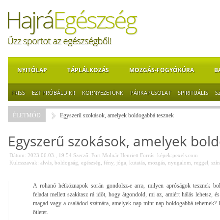
NYITÓLAP
TÁPLÁLKOZÁS
MOZGÁS-FOGYÓKÚRA
B
FRISS
EZT PRÓBÁLD KI!
KÖRNYEZETÜNK
PÁRKAPCSOLAT
SPIRITUÁLIS
S
ÉLETMÓD
Egyszerű szokások, amelyek boldogabbá tesznek
Egyszerű szokások, amelyek bol
Dátum: 2023.06.03., 19:54
Szerző:
Fort Molnár Henriett
Forrás:
képek:pexels.com
Kulcsszavak:
alvás
,
boldogság
,
egészség
,
fény
,
jóga
,
kutatás
,
mozgás
,
nyugalom
,
reggel
,
szí
A rohanó hétköznapok során gondolsz-e arra, milyen apróságok tesznek b
feladat mellett szakítasz rá időt, hogy átgondold, mi az, amiért hálás lehetsz, 
magad vagy a családod számára, amelyek nap mint nap boldogabbá tehetnek?
ötletet.