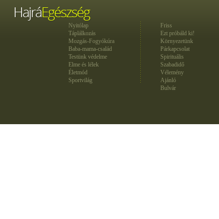
Nyitólap
Friss
Táplálkozás
Ezt próbáld ki!
Mozgás-Fogyókúra
Környezetünk
Baba-mama-család
Párkapcsolat
Testünk védelme
Spirituális
Elme és lélek
Szabadidő
Életmód
Vélemény
Sportvilág
Ajánló
Bulvár