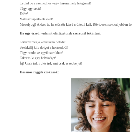
Csukd be a szemed, és végy három mély lélegzetet!
Tégy egy sétát!
Eddz!
Válassz tápláló ételeket!
Mosolyogj! Akkor is, ha először kissé erőltetni kell. Rövidesen sokkal jobban f
Ha úgy érzed, valamit elintézettnek szeretnél tekinteni:
Tervezd meg a következő hetedet!
Szelektálj ki 5 dolgot a lakásodból!
Tégy rendet az egyik sarokban!
Takaríts ki egy helyiséget!
Írj! Csak írd, írd és írd, ami csak eszedbe jut!
Hasznos reggeli szokások: