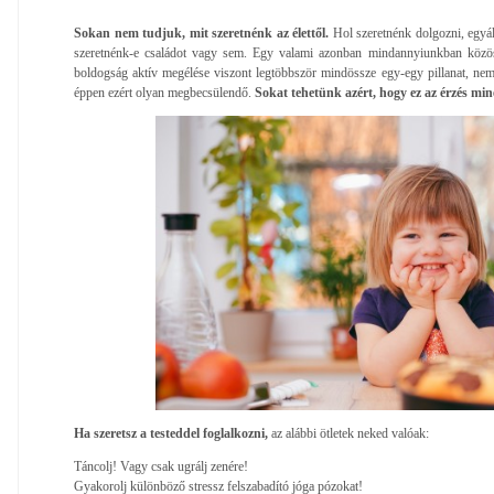
Sokan nem tudjuk, mit szeretnénk az élettől.
Hol szeretnénk dolgozni, egyál
szeretnénk-e családot vagy sem. Egy valami azonban mindannyiunkban köz
boldogság aktív megélése viszont legtöbbször mindössze egy-egy pillanat, nem
éppen ezért olyan megbecsülendő.
Sokat tehetünk azért, hogy ez az érzés mi
Ha szeretsz a testeddel foglalkozni,
az alábbi ötletek neked valóak:
Táncolj! Vagy csak ugrálj zenére!
Gyakorolj különböző stressz felszabadító jóga pózokat!