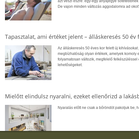
azt veszi észre: egy-egy anyajegye sötétebbnek 
De vajon minden változás aggodalomra ad okot
Tapasztalat, ami értéket jelent – álláskeresés 50 év f
Az álláskeresés 50 éves kor felett új kihívásokat
megbízhatóság olyan értékek, amelyek komoly el
folyamatosan változik, megfelelő felkészüléssel 
lehetőségeket.
Mielőtt elindulsz nyaralni, ezeket ellenőrizd a laká
Nyaralás előtt ne csak a bőröndöt pakoljuk be, ha