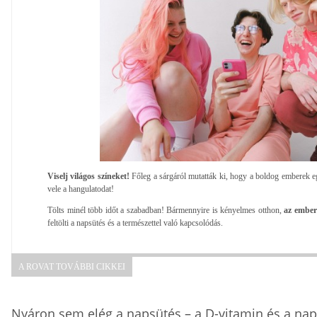
Viselj világos színeket!
Főleg a sárgáról mutatták ki, hogy a boldog emberek eg
vele a hangulatodat!
Tölts minél több időt a szabadban! Bármennyire is kényelmes otthon,
az ember 
feltölti a napsütés és a természettel való kapcsolódás.
A ROVAT TOVÁBBI CIKKEI
Nyáron sem elég a napsütés – a D-vitamin és a na