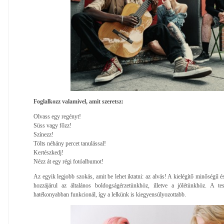
Foglalkozz valamivel, amit szeretsz:
Olvass egy regényt!
Süss vagy főzz!
Színezz!
Tölts néhány percet tanulással!
Kertészkedj!
Nézz át egy régi fotóalbumot!
Az egyik legjobb szokás, amit be lehet iktatni: az alvás! A kielégítő minőségű
hozzájárul az általános boldogságérzetünkhöz, illetve a jólétünkhöz. A te
hatékonyabban funkcionál, így a lelkünk is kiegyensúlyozottabb.