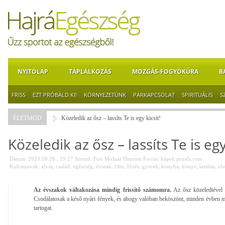
NYITÓLAP
TÁPLÁLKOZÁS
MOZGÁS-FOGYÓKÚRA
B
FRISS
EZT PRÓBÁLD KI!
KÖRNYEZETÜNK
PÁRKAPCSOLAT
SPIRITUÁLIS
S
ÉLETMÓD
Közeledik az ősz – lassíts Te is egy kicsit!
Közeledik az ősz – lassíts Te is egy
Dátum: 2023.08.26., 19:27
Szerző:
Fort Molnár Henriett
Forrás:
képek:pexels.com
Kulcsszavak:
alvás
,
család
,
egészség
,
évszak
,
film
,
főzés
,
gyerek
,
konyha
,
könyv
,
lassítás
,
ol
Az évszakok váltakozása mindig frissítő számomra.
Az ősz közeledtével 
Csodálatosak a késő nyári fények, és ahogy valóban beköszönt, minden évben 
tartogat.