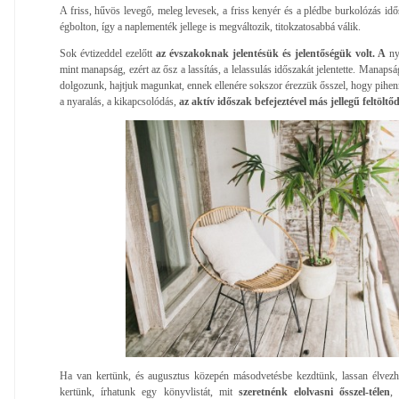
A friss, hűvös levegő, meleg levesek, a friss kenyér és a plédbe burkolózás id
égbolton, így a naplementék jellege is megváltozik, titokzatosabbá válik.
Sok évtizeddel ezelőtt
az évszakoknak jelentésük és jelentőségük volt. A
ny
mint manapság, ezért az ősz a lassítás, a lelassulás időszakát jelentette. Manap
dolgozunk, hajtjuk magunkat, ennek ellenére sokszor érezzük ősszel, hogy pihen
a nyaralás, a kikapcsolódás,
az aktív időszak befejeztével más jellegű feltölt
Ha van kertünk, és augusztus közepén másodvetésbe kezdtünk, lassan élvezh
kertünk, írhatunk egy könyvlistát, mit
szeretnénk elolvasni ősszel-télen
,