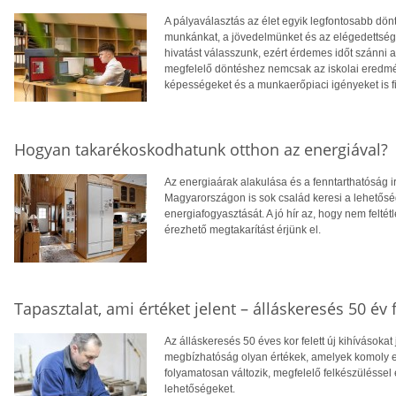
A pályaválasztás az élet egyik legfontosabb dö
munkánkat, a jövedelmünket és az elégedettség
hivatást válasszunk, ezért érdemes időt szánni
megfelelő döntéshez nemcsak az iskolai eredm
képességeket és a munkaerőpiaci igényeket is f
Hogyan takarékoskodhatunk otthon az energiával?
Az energiaárak alakulása és a fenntarthatóság i
Magyarországon is sok család keresi a lehetősé
energiafogyasztását. A jó hír az, hogy nem feltétl
érezhető megtakarítást érjünk el.
Tapasztalat, ami értéket jelent – álláskeresés 50 év f
Az álláskeresés 50 éves kor felett új kihívásokat
megbízhatóság olyan értékek, amelyek komoly el
folyamatosan változik, megfelelő felkészüléssel 
lehetőségeket.