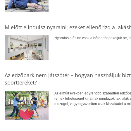
Mielőtt elindulsz nyaralni, ezeket ellenőrizd a laká
Nyaralás előtt ne csak a bőröndöt pakoljuk be, ha
Az edzőpark nem játszótér – hogyan használjuk biz
sporttereket?
Az elmúlt években egyre több szabadtéri edzőpa
remek lehetőséget kínálnak mindazoknak, akik
mozogni, vagy egyszerűen csak kiszakadni a m