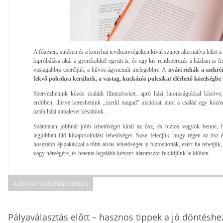
A főzésen, sütésen és a konyhai tevékenységeken kívül szuper alternatíva lehet
kipróbálása akár a gyerekekkel együtt is, és egy kis rendszerezés a házban is fris
vastagabbra cseréljük, a hűvös ágyneműt melegebbre. A
nyári ruhák a szekré
fekvő polcokra kerülnek, a vastag, kuckózós pulcsikat elérhető közelségbe 
Szervezhetünk közös családi filmezéseket, apró házi finomságokkal kísérve
erdőben, illetve kereshetünk „szedd magad” akciókat, ahol a család egy közö
aztán házi almalevet készítünk.
Számtalan jobbnál jobb lehetőséget kínál az ősz, és biztos vagyok benne, 
legjobban illő kikapcsolódási lehetőséget. Sose feledjük, hogy régen az ősz és
hosszabb éjszakákkal a több alvás lehetőségét is biztosították, ezért ha tehetj
vagy hétvégére, és hetente legalább kétszer-háromszor feküdjünk le időben.
A ROVAT TOVÁBBI CIKKEI
Pályaválasztás előtt – hasznos tippek a jó döntéshe