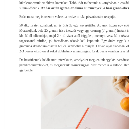
kikölcsönözzük az áhított köteteket. Több időt tölthetünk a konyhában a csalá
sütünk-főzünk.
Az ősz aztán igazán az almás sütemények, a házi granolakész
Ezért most meg is osztom veletek a kedvenc házi pizzatésztám receptjét.
50 dkg lisztet szitáljunk át, és öntsük egy keverőtálba. Adjunk hozzá egy evő
Morzsoljunk bele 25 gramm friss élesztőt vagy egy csomag (7 gramm) instant él
kb. fél dl olívaolajat, majd 2-4 dl vizet attól függően, mennyit vesz fel a tész
ragacsosnál sűrűbb, jól formálható tésztát kell kapnunk. Egy órára tegyük 
grammos darabokra osszuk fel, és kezdődhet a nyújtás. Olívaolajjal alaposan ki
2-3 perces elősütéssel sokat dobhatunk a minőségén. Csak utána kerüljön rá a felt
De készíthetünk belőle mini pizzákat is, amelyeket megkenünk egy kis paradics
paradicsomszeleteket, és megszórjuk rozmaringgal. Már mehet is a sütőbe. Re
így belőle.