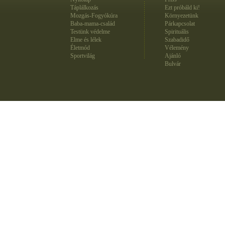
Táplálkozás
Ezt próbáld ki!
Mozgás-Fogyókúra
Környezetünk
Baba-mama-család
Párkapcsolat
Testünk védelme
Spirituális
Elme és lélek
Szabadidő
Életmód
Vélemény
Sportvilág
Ajánló
Bulvár