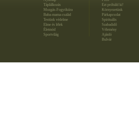
Táplálkozás
Ezt próbáld ki!
Mozgás-Fogyókúra
Környezetünk
Baba-mama-család
Párkapcsolat
Testünk védelme
Spirituális
Elme és lélek
Szabadidő
Életmód
Vélemény
Sportvilág
Ajánló
Bulvár