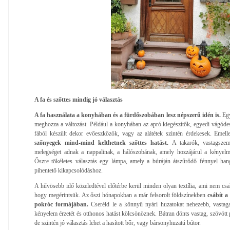
A fa és szőttes mindig jó választás
A fa használata a konyhában és a fürdőszobában lesz népszerű idén is.
Egy
meghozza a változást. Például a konyhában az apró kiegészítők, egyedi vágódes
fából készült dekor evőeszközök, vagy az alátétek szintén érdekesek. Emell
szőnyegek mind-mind kelthetnek szőttes hatást.
A takarók, vastagsze
melegséget adnak a nappalinak, a hálószobának, amely hozzájárul a kényelm
Őszre tökéletes választás egy lámpa, amely a búráján átszűrődő fénnyel hang
pihentető kikapcsolódáshoz.
A hűvösebb idő közeledtével előtérbe kerül minden olyan textília, ami nem csak
hogy megérintsük. Az őszi hónapokban a már felsorolt földszínekben
csábít a
pokróc formájában.
Cseréld le a könnyű nyári huzatokat nehezebb, vastag
kényelem érzetét és otthonos hatást kölcsönöznek. Bátran dönts vastag, szövött
de szintén jó választás lehet a hasított bőr, vagy bársonyhuzatú bútor.