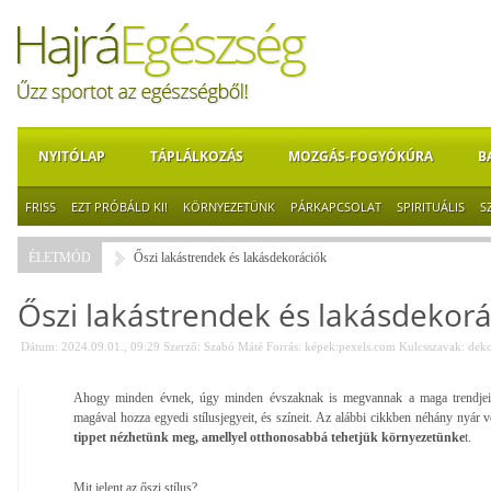
NYITÓLAP
TÁPLÁLKOZÁS
MOZGÁS-FOGYÓKÚRA
B
FRISS
EZT PRÓBÁLD KI!
KÖRNYEZETÜNK
PÁRKAPCSOLAT
SPIRITUÁLIS
S
ÉLETMÓD
Őszi lakástrendek és lakásdekorációk
Őszi lakástrendek és lakásdekorá
Dátum: 2024.09.01., 09:29
Szerző:
Szabó Máté
Forrás:
képek:pexels.com
Kulcsszavak:
deko
Ahogy minden évnek, úgy minden évszaknak is megvannak a maga trendjei
magával hozza egyedi stílusjegyeit, és színeit. Az alábbi cikkben néhány nyár 
tippet nézhetünk meg, amellyel otthonosabbá tehetjük környezetünke
t.
Mit jelent az őszi stílus?