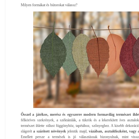
Milyen formákat és bútorokat válassz?
Ősszel a játékos, merész és egyszerre modern formavilág természet ihlett
félköríves szekrények, a széktámlák, a tükrök és a lekerekített íves asztalo
természet ihlette stílust függönyhöz, tapétához, szőnyeghez. A kisebb dekorác
slágerét
a szárított növények
jelentik majd,
vázában, asztaldíszként, vagy 
Emellett persze a termések is jó választásnak bizonyulnak, mint viss