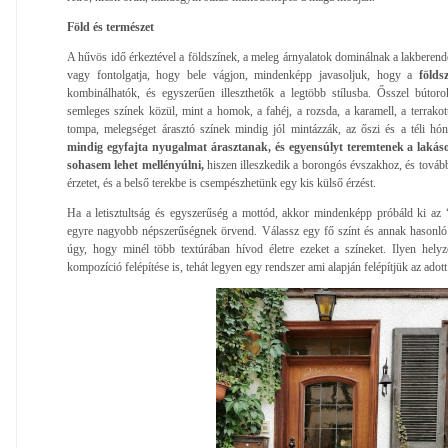
Föld és természet
A hűvös idő érkeztével a földszínek, a meleg árnyalatok dominálnak a lakberendez
vagy fontolgatja, hogy bele vágjon, mindenképp javasoljuk, hogy a
földs
kombinálhatók, és egyszerűen illeszthetők a legtöbb stílusba. Ősszel bútor
semleges színek közül, mint a homok, a fahéj, a rozsda, a karamell, a terrakott
tompa, melegséget árasztó színek mindig jól mintázzák, az őszi és a téli hón
mindig egyfajta nyugalmat árasztanak, és egyensúlyt teremtenek a lakáso
sohasem lehet mellényúlni,
hiszen illeszkedik a borongós évszakhoz, és tovább 
érzetet, és a belső terekbe is csempészhetünk egy kis külső érzést.
Ha a letisztultság és egyszerűség a mottód, akkor mindenképp próbáld ki az 
egyre nagyobb népszerűségnek örvend. Válassz egy fő színt és annak hasonló 
úgy, hogy minél több textúrában hívod életre ezeket a színeket. Ilyen hely
kompozíció felépítése is, tehát legyen egy rendszer ami alapján felépítjük az adott