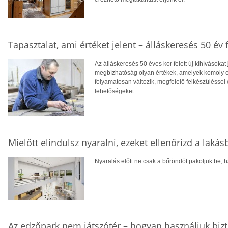
Tapasztalat, ami értéket jelent – álláskeresés 50 év f
Az álláskeresés 50 éves kor felett új kihívásokat
megbízhatóság olyan értékek, amelyek komoly el
folyamatosan változik, megfelelő felkészüléssel 
lehetőségeket.
Mielőtt elindulsz nyaralni, ezeket ellenőrizd a laká
Nyaralás előtt ne csak a bőröndöt pakoljuk be, ha
Az edzőpark nem játszótér – hogyan használjuk biz