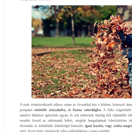
A nyár természetközeli stílusa szinte az évszakkal kéz a kézben, könnyed átme
pompázó
sötétebb árnyalatba, és barna színvilágba.
A béke szigeteként 
amelyre általános igényünk ugyan, és sok embernek mindig kell valamiféle stíl
trendek ősszel az otthonaink békés, meghitt hangulatának felerősítésére i
elvonulás és feltöltődés lehetőségét biztosító,
igazi kuckó, vagy szoba megte
retró, kicsit őrült, mindegyik stílus működőképes a maga módján.