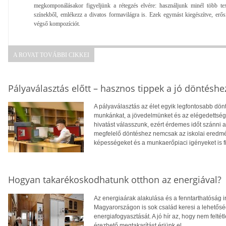
megkomponálásakor figyeljünk a rétegzés elvére: használjunk minél több text
színekből, emlékezz a divatos formavilágra is. Ezek egymást kiegészítve, erő
végső kompozíciót.
A ROVAT TOVÁBBI CIKKEI
Pályaválasztás előtt – hasznos tippek a jó döntéshe
A pályaválasztás az élet egyik legfontosabb dö
munkánkat, a jövedelmünket és az elégedettség
hivatást válasszunk, ezért érdemes időt szánni
megfelelő döntéshez nemcsak az iskolai eredm
képességeket és a munkaerőpiaci igényeket is f
Hogyan takarékoskodhatunk otthon az energiával?
Az energiaárak alakulása és a fenntarthatóság i
Magyarországon is sok család keresi a lehetősé
energiafogyasztását. A jó hír az, hogy nem feltétl
érezhető megtakarítást érjünk el.