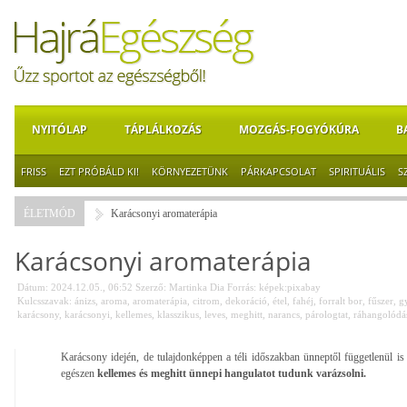
NYITÓLAP
TÁPLÁLKOZÁS
MOZGÁS-FOGYÓKÚRA
B
FRISS
EZT PRÓBÁLD KI!
KÖRNYEZETÜNK
PÁRKAPCSOLAT
SPIRITUÁLIS
S
ÉLETMÓD
Karácsonyi aromaterápia
Karácsonyi aromaterápia
Dátum: 2024.12.05., 06:52
Szerző:
Martinka Dia
Forrás:
képek:pixabay
Kulcsszavak:
ánizs
,
aroma
,
aromaterápia
,
citrom
,
dekoráció
,
étel
,
fahéj
,
forralt bor
,
fűszer
,
g
karácsony
,
karácsonyi
,
kellemes
,
klasszikus
,
leves
,
meghitt
,
narancs
,
párologtat
,
ráhangolódá
Karácsony idején, de tulajdonképpen a téli időszakban ünneptől függetlenül is
egészen
kellemes és meghitt ünnepi hangulatot tudunk varázsolni.