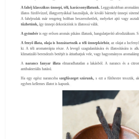
A fahéj klasszikus ünnepi, téli, karácsonyillatunk.
Leggyakrabban aromalámpás
illatos fürdővízzel, illatgyertyákkal használjuk, de kiváló bármely ünnepi sütemé
A fahéjrudak már rengeteg boltban beszerezhetőek, melyeket ajtó vagy asztali 
tűzhetünk,
így ünnepi dekorációnk is illatossá válik.
A gyömbér
is egy erősen aromás pikáns illatunk, hangulatjavító afrodiziákum. Sz
A fenyő illata, olaja is hozzátartozik a téli ünnepkörhöz
, az olajat a lucfen
ki. A téli aromaterápia része. A levegő szagtalanítására és illatosítására is al
klimatizáló berendezés betétjét is átitathatjuk vele, vagy hagyományos aromalámp
A
narancs fanyar illata
elmaradhatatlan a lakásból. A narancs és a citrom 
antibakteriális hatású.
Ha egy egész narancsba
szegfűszeget szúrunk,
s ezt a fűtőtestre tesszük, 
egyben kellemes illatot is kapunk.