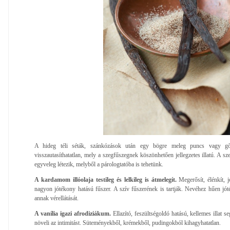
A hideg téli séták, szánkózások után egy bögre meleg puncs vagy gőz
visszautasíthatatlan, mely a szegfűszegnek köszönhetően jellegzetes illatú. A sz
egyveleg létezik, melyből a párologtatóba is tehetünk.
A kardamom illóolaja testileg és lelkileg is átmelegít.
Megerősít, élénkít, jó
nagyon jótékony hatású fűszer. A szív fűszerének is tartják. Nevéhez hűen jóté
annak vérellátását.
A vanília igazi afrodiziákum.
Ellazító, feszültségoldó hatású, kellemes illat s
növeli az intimitást. Süteményekből, krémekből, pudingokból kihagyhatatlan.