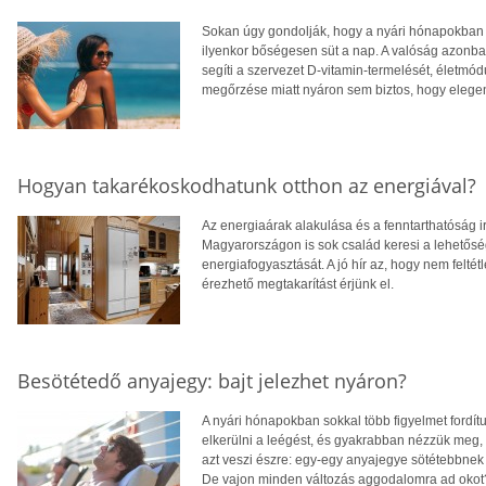
Sokan úgy gondolják, hogy a nyári hónapokban f
ilyenkor bőségesen süt a nap. A valóság azonba
segíti a szervezet D-vitamin-termelését, életm
megőrzése miatt nyáron sem biztos, hogy eleg
Hogyan takarékoskodhatunk otthon az energiával?
Az energiaárak alakulása és a fenntarthatóság i
Magyarországon is sok család keresi a lehetősé
energiafogyasztását. A jó hír az, hogy nem feltétl
érezhető megtakarítást érjünk el.
Besötétedő anyajegy: bajt jelezhet nyáron?
A nyári hónapokban sokkal több figyelmet fordít
elkerülni a leégést, és gyakrabban nézzük meg,
azt veszi észre: egy-egy anyajegye sötétebbnek 
De vajon minden változás aggodalomra ad okot