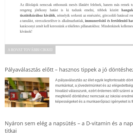
Az illóolajok nemcsak otthonunk mesés illatáért felelnek, hanem más remek t
rengeteg jótékony hatást is ki tudunk emelni, többek között
hangul
tisztítókúrához kiválók
, némelyik serkenti az emésztést, görcsoldó hatással re
a tanulást, stresszkezelésre is alkalmazhatóak,
immunerősítő és fertőtlenítő h
karácsonyi zenét kell keresnünk a tökéletes pillanatokhoz. Mindenkinek kelleme
kívánok!
A ROVAT TOVÁBBI CIKKEI
Pályaválasztás előtt – hasznos tippek a jó döntéshe
A pályaválasztás az élet egyik legfontosabb dö
munkánkat, a jövedelmünket és az elégedettség
hivatást válasszunk, ezért érdemes időt szánni
megfelelő döntéshez nemcsak az iskolai eredm
képességeket és a munkaerőpiaci igényeket is f
Nyáron sem elég a napsütés – a D-vitamin és a na
titkai