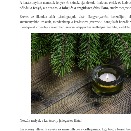
A karácsonyhoz nemcsak fények és színek, ajándékok, kedvenc ételek és kedves d
például
a fenyő, a narancs, a fahéj és a szegfűszeg édes illata,
amely megmelegí
Ezeket az illatokat akár párologtatjuk, akár illatgyertyaként használjuk, 
süteményekbe tesszük, mindenképp a karácsony gyermeki hangulatát hozzák v
illóolajokat kizárólag szakember tanácsai alapján használhatjuk italokba, ételekbe.
Nézzük melyek a karácsony jellegzetes illatai!
Karácsonyi illataink egyike
az ánizs, illetve a csillagánizs
. Egy bögre forralt bor