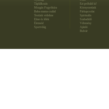
Táplálkozás
Ezt próbáld ki!
Mozgás-Fogyókúra
Környezetünk
Baba-mama-család
Párkapcsolat
Testünk védelme
Spirituális
Elme és lélek
Szabadidő
Életmód
Vélemény
Sportvilág
Ajánló
Bulvár