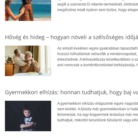
segíti a szervezet D-vitamin-termelését, életm
megőrzése miatt nyáron sem biztos, hogy eleg
Hőség és hideg – hogyan növeli a szélsőséges időjá
Az elmúlt években egyre gyakrabban tapasztalhat
hosszú hőhullámok nehezítik a mindennapokat, té
érkezhetnek. A klímaváltozás következtében a 
ami nemcsak a komfortérzetünket befolyásolja, 
Gyermekkori elhízás: honnan tudhatjuk, hogy baj v
A gyermekkori elhízás világszerte egyre nagyo
sem kivétel. A túlsúly már gyermekkorban is hatá
felismerjük, ha egy kisgyermek testsúlya már 
tudhatjuk, mikortól beszélünk túlsúlyról vagy elh