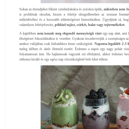
Sokan az étrendjüket főként szénhidrátokra és zsírokra építik,
miközben nem fo
is problémát okozhat, hiszen a fehérje elengedhetetlen az izomzat fenntar
működéséhez és a hosszabb telítettségérzet biztosításához. Ügyeljünk rá, ho
valamilyen fehérjeforrást,
például tojást, csirkét, halat vagy tejtermékeket.
A legtöbben
nem iszunk meg elegendő mennyiségű vizet
egy nap alatt, ami f
éhségérzet fokozódásához is vezethet. Gyakran összekeverjük a szomjúságot az 
amikor valójában csak hidratálásra lenne szükségünk.
Naponta legalább 2-3 l
meleg időben és aktív életmód esetén. Érdemes a napot egy nagy pohár vízze
folyamatosan inni. Ha hajlamosak vagyunk ezt elfelejteni, akkor érdemes bes
otthonra kiváló és egy egész nap vízszükségletét bele lehet tölteni.