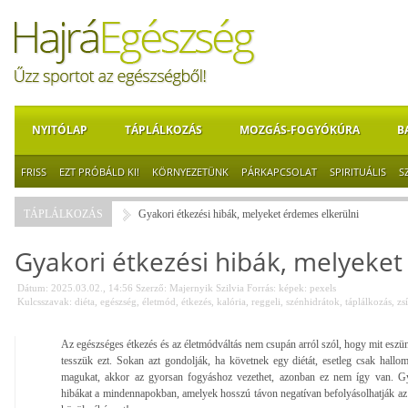
NYITÓLAP
TÁPLÁLKOZÁS
MOZGÁS-FOGYÓKÚRA
B
FRISS
EZT PRÓBÁLD KI!
KÖRNYEZETÜNK
PÁRKAPCSOLAT
SPIRITUÁLIS
S
TÁPLÁLKOZÁS
Gyakori étkezési hibák, melyeket érdemes elkerülni
Gyakori étkezési hibák, melyeket
Dátum: 2025.03.02., 14:56
Szerző:
Majernyik Szilvia
Forrás:
képek: pexels
Kulcsszavak:
diéta
,
egészség
,
életmód
,
étkezés
,
kalória
,
reggeli
,
szénhidrátok
,
táplálkozás
,
zs
Az egészséges étkezés és az életmódváltás nem csupán arról szól, hogy mit eszü
tesszük ezt. Sokan azt gondolják, ha követnek egy diétát, esetleg csak hallo
magukat, akkor az gyorsan fogyáshoz vezethet, azonban ez nem így van. Gy
hibákat a mindennapokban, amelyek hosszú távon negatívan befolyásolhatják a