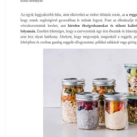
közül néhányat!
Az egyik leggyakoribb hiba, amit elkövethet az ember diétázás során, az
a regge
hogy ennek segítségével gyorsabban le tudnak fogyni. Pont az ellenkezője tö
vércukorszintünk leeshet, ami
hirtelen éhségrohamokat és túlzott kalór
folyamán.
Emellett lehetséges, hogy a szervezetünk úgy érzi éhezünk és lelassítj
sem lesz olyan hatékony. Ahelyett, hogy megvonjuk magunktól a reggelit, 
fehérjében és rostban gazdag reggelit elfogyasztani, például zabkását vagy görö