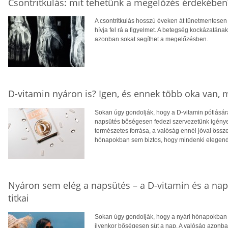
Csontritkulás: mit tehetünk a megelőzés érdekében
A csontritkulás hosszú éveken át tünetmentesen a
hívja fel rá a figyelmet. A betegség kockázatána
azonban sokat segíthet a megelőzésben.
D-vitamin nyáron is? Igen, és ennek több oka van,
Sokan úgy gondolják, hogy a D-vitamin pótlására
napsütés bőségesen fedezi szervezetünk igényei
természetes forrása, a valóság ennél jóval öss
hónapokban sem biztos, hogy mindenki elegendő
Nyáron sem elég a napsütés – a D-vitamin és a na
titkai
Sokan úgy gondolják, hogy a nyári hónapokban f
ilyenkor bőségesen süt a nap. A valóság azonba