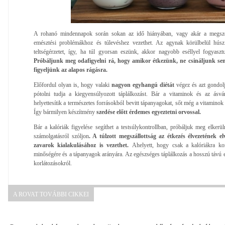
A rohanó mindennapok során sokan az idő hiányában, vagy akár a megsz
emésztési problémákhoz és túlevéshez vezethet. Az agynak körülbelül húsz
teltségérzetet, így, ha túl gyorsan eszünk, akkor nagyobb eséllyel fogyaszt
Próbáljunk meg odafigyelni rá, hogy amikor étkezünk, ne csináljunk semm
figyeljünk az alapos rágásra.
Előfordul olyan is, hogy valaki
nagyon egyhangú diétát
végez és azt gondol
pótolni tudja a kiegyensúlyozott táplálkozást. Bár a vitaminok és az ás
helyettesítik a természetes forrásokból bevitt tápanyagokat, sőt még a vitaminok 
Így bármilyen készítmény
szedése előtt érdemes egyeztetni orvossal.
Bár a kalóriák figyelése segíthet a testsúlykontrollban, próbáljuk meg elkerü
számolgatásról szóljon
. A túlzott megszállottság az étkezés élvezetének el
zavarok kialakulásához is vezethet.
Ahelyett, hogy csak a kalóriákra kon
minőségére és a tápanyagok arányára. Az egészséges táplálkozás a hosszú távú e
korlátozásokról.
A ROVAT TOVÁBBI CIKKEI