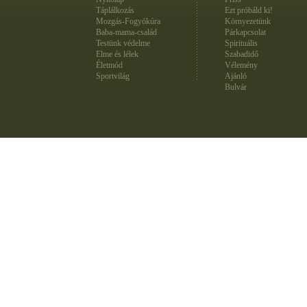
Táplálkozás
Ezt próbáld ki!
Mozgás-Fogyókúra
Környezetünk
Baba-mama-család
Párkapcsolat
Testünk védelme
Spirituális
Elme és lélek
Szabadidő
Életmód
Vélemény
Sportvilág
Ajánló
Bulvár