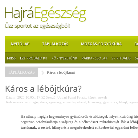
NYITÓLAP
TÁPLÁLKOZÁS
MOZGÁS-FOGYÓKÚRA
B
FRISS
EZT PRÓBÁLD KI!
KÖRNYEZETÜNK
PÁRKAPCSOLAT
SPIRITUÁLIS
S
TÁPLÁLKOZÁS
Káros a léböjtkúra?
Káros a léböjtkúra?
Dátum: 2025.10.05., 17:52
Szerző:
Udvari Fanni
Forrás:
képek: pexels
Kulcsszavak:
autofágia
,
diéta
,
egészség
,
emésztés
,
étrend
,
frissesség
,
gyümölcs
,
léböjt
,
regene
Ha néhány napig a hagyományos gyümölcsök és zöldségek helyett kizárólag friss
negatívan befolyásolhatja a szájüreg és a bélrendszer mikrobiomját. Bár
a lébö
tartósnak, a rostok hiánya és a megnövekedett cukorbevitel egyaránt felbor