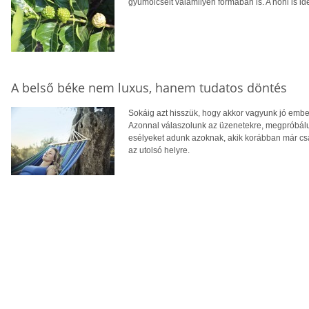
gyümölcseit valamilyen formában is. A noni is ide
A belső béke nem luxus, hanem tudatos döntés
Sokáig azt hisszük, hogy akkor vagyunk jó embe
Azonnal válaszolunk az üzenetekre, megpróbálun
esélyeket adunk azoknak, akik korábban már csa
az utolsó helyre.