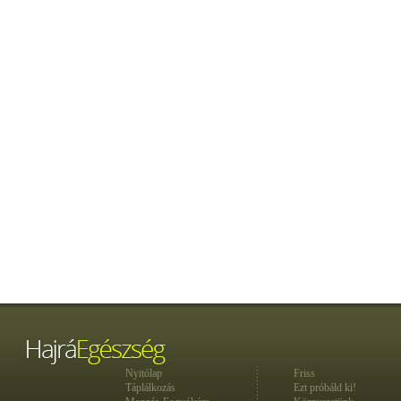
Nyitólap
Friss
Táplálkozás
Ezt próbáld ki!