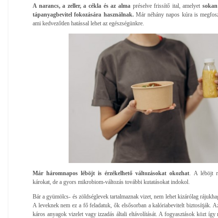
A narancs, a zeller, a cékla és az alma
préselve frissítő ital, amelyet
sokan 
tápanyagbevitel fokozására használnak.
Már néhány napos kúra is megfoszt
ami kedvezőtlen hatással lehet az egészségünkre.
Már háromnapos léböjt is érzékelhető változásokat okozhat
. A léböjt
károkat, de a gyors mikrobiom-változás további kutatásokat indokol.
Bár a gyümölcs- és zöldséglevek tartalmaznak vizet, nem lehet kizárólag rájukhag
A leveknek nem ez a fő feladatuk, ők elsősorban a kalóriabevitelt biztosítják. Az
káros anyagok vizelet vagy izzadás általi eltávolítását. A fogyasztások közt íg