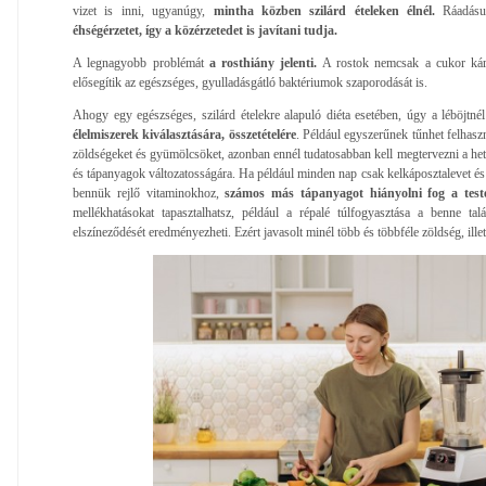
vizet is inni, ugyanúgy,
mintha közben szilárd ételeken élnél.
Ráadás
éhségérzetet, így a közérzetedet is javítani tudja.
A legnagyobb problémát
a rosthiány jelenti.
A rostok nemcsak a cukor káro
elősegítik az egészséges, gyulladásgátló baktériumok szaporodását is.
Ahogy egy egészséges, szilárd ételekre alapuló diéta esetében, úgy a léböjtn
élelmiszerek kiválasztására, összetételére
. Például egyszerűnek tűnhet felhasz
zöldségeket és gyümölcsöket, azonban ennél tudatosabban kell megtervezni a heti
és tápanyagok változatosságára. Ha például minden nap csak kelkáposztalevet és n
bennük rejlő vitaminokhoz,
számos más tápanyagot hiányolni fog a test
mellékhatásokat tapasztalhatsz, például a répalé túlfogyasztása a benne tal
elszíneződését eredményezheti. Ezért javasolt minél több és többféle zöldség, ill