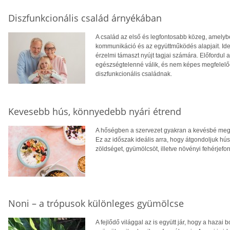
Diszfunkcionális család árnyékában
A család az első és legfontosabb közeg, amelyb
kommunikáció és az együttműködés alapjait. Ideá
érzelmi támaszt nyújt tagjai számára. Előfordul
egészségtelenné válik, és nem képes megfelelően
diszfunkcionális családnak.
Kevesebb hús, könnyedebb nyári étrend
A hőségben a szervezet gyakran a kevésbé megte
Ez az időszak ideális arra, hogy átgondoljuk hú
zöldséget, gyümölcsöt, illetve növényi fehérjefo
Noni – a trópusok különleges gyümölcse
A fejlődő világgal az is együtt jár, hogy a hazai 