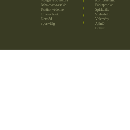
Mozgás-Fogyókúra
Környezetünk
Baba-mama-család
Párkapcsolat
Testünk védelme
Spirituális
Elme és lélek
Szabadidő
Életmód
Vélemény
Sportvilág
Ajánló
Bulvár