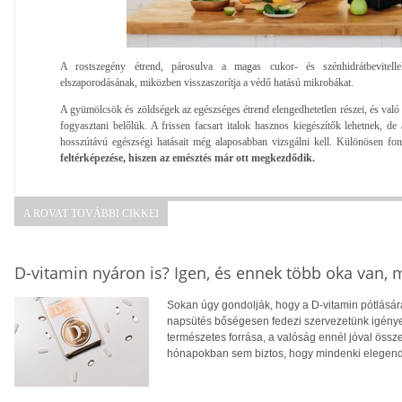
A rostszegény étrend, párosulva a magas cukor- és szénhidrátbevitell
elszaporodásának, miközben visszaszorítja a védő hatású mikrobákat.
A gyümölcsök és zöldségek az egészséges étrend elengedhetetlen részei, és való
fogyasztani belőlük. A frissen facsart italok hasznos kiegészítők lehetnek, de 
hosszútávú egészségi hatásait még alaposabban vizsgálni kell. Különösen fo
feltérképezése, hiszen az emésztés már ott megkezdődik.
A ROVAT TOVÁBBI CIKKEI
D-vitamin nyáron is? Igen, és ennek több oka van,
Sokan úgy gondolják, hogy a D-vitamin pótlására
napsütés bőségesen fedezi szervezetünk igényei
természetes forrása, a valóság ennél jóval öss
hónapokban sem biztos, hogy mindenki elegendő