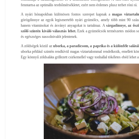
fenntartsa az optimális testhőmérsékletet, ezért nem érdemes plusz terhet róni rá.
A nyári hónapokban különösen fontos szerepet kapnak a
magas víztartal
görögdinnye az egyik legismertebb nyári gyümölcs, amely több mint 90 száza
hanem vitaminokat és ásványi anyagokat is tartalmaz. A
sárgadinnye, az őszi
szőlő szintén kiváló választás lehet.
Ezek a gyümölcsök természetes módon seg
és egészséges nassolnivalót jelentenek.
A zöldségek közül az
uborka, a paradicsom, a paprika és a különféle salátá
uborka például szintén rendkívül magas víztartalommal rendelkezik, emellett kön
Egy könnyű zöldsaláta grillezett csirkemellel vagy tonhallal tökéletes ebéd lehet 