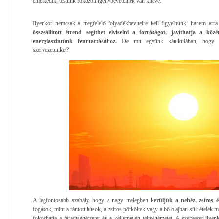
emelkedik, testünk fokozott igénybevételnek van kitéve.
Ilyenkor nemcsak a megfelelő folyadékbevitelre kell figyelnünk, hanem arra
összeállított étrend segíthet elviselni a forróságot, javíthatja a köz
energiaszintünk fenntartásához.
De mit együnk kánikulában, hogy a
szervezetünket?
A legfontosabb szabály, hogy a nagy melegben
kerüljük a nehéz, zsíros és
fogások, mint a rántott húsok, a zsíros pörköltek vagy a bő olajban sült ételek 
fokozhatja a fáradtságérzetet és a kellemetlen teltségérzetet. A szervezet ily