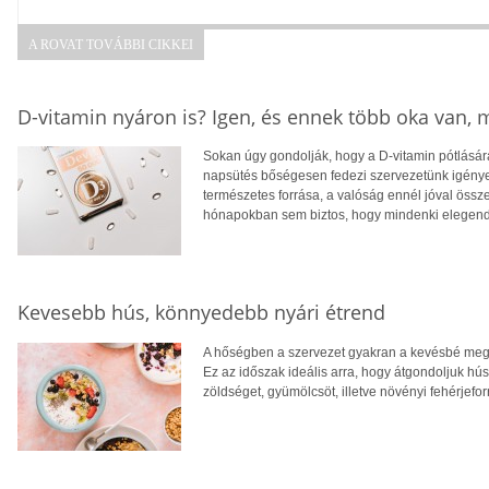
A ROVAT TOVÁBBI CIKKEI
D-vitamin nyáron is? Igen, és ennek több oka van,
Sokan úgy gondolják, hogy a D-vitamin pótlására
napsütés bőségesen fedezi szervezetünk igényei
természetes forrása, a valóság ennél jóval öss
hónapokban sem biztos, hogy mindenki elegendő
Kevesebb hús, könnyedebb nyári étrend
A hőségben a szervezet gyakran a kevésbé megte
Ez az időszak ideális arra, hogy átgondoljuk hú
zöldséget, gyümölcsöt, illetve növényi fehérjefo