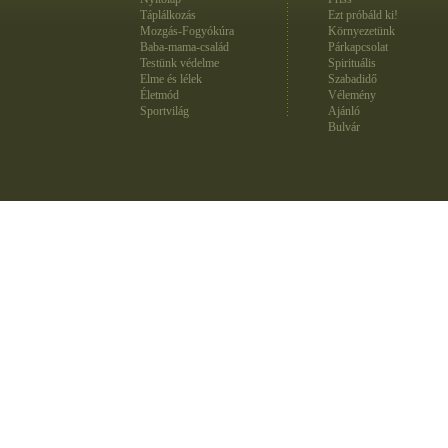
Táplálkozás
Ezt próbáld ki!
Mozgás-Fogyókúra
Környezetünk
Baba-mama-család
Párkapcsolat
Testünk védelme
Spirituális
Elme és lélek
Szabadidő
Életmód
Vélemény
Sportvilág
Ajánló
Bulvár