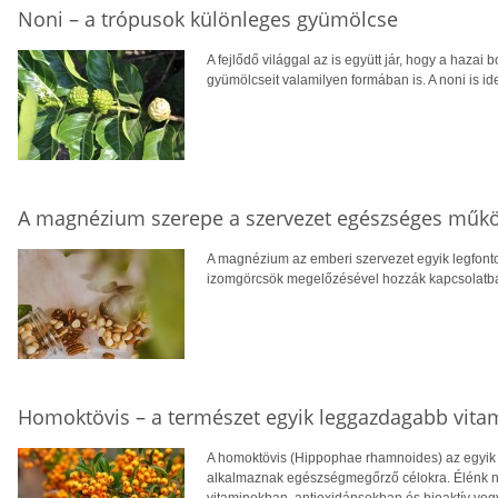
Noni – a trópusok különleges gyümölcse
A fejlődő világgal az is együtt jár, hogy a hazai 
gyümölcseit valamilyen formában is. A noni is ide
A magnézium szerepe a szervezet egészséges műk
A magnézium az emberi szervezet egyik legfont
izomgörcsök megelőzésével hozzák kapcsolatba, v
Homoktövis – a természet egyik leggazdagabb vita
A homoktövis (Hippophae rhamnoides) az egyik
alkalmaznak egészségmegőrző célokra. Élénk n