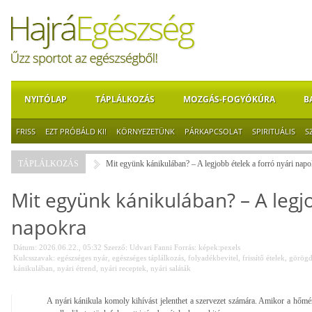
NYITÓLAP
TÁPLÁLKOZÁS
MOZGÁS-FOGYÓKÚRA
B
FRISS
EZT PRÓBÁLD KI!
KÖRNYEZETÜNK
PÁRKAPCSOLAT
SPIRITUÁLIS
S
TÁPLÁLKOZÁS
Mit együnk kánikulában? – A legjobb ételek a forró nyári napo
Mit együnk kánikulában? – A legjo
napokra
Dátum: 2026.06.22., 05:32
Szerző:
Udvari Fanni
Forrás:
képek:pexels
Kulcsszavak:
egészséges nyár
,
egészséges táplálkozás
,
folyadékbevitel
,
frissítő ételek
,
görögd
kánikulában
,
nyári étrend
,
nyári receptek
,
nyári saláták
A nyári kánikula komoly kihívást jelenthet a szervezet számára. Amikor a hőmér