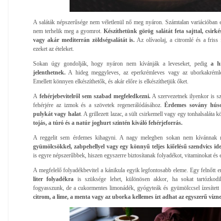
A saláták népszerűsége nem véletlenül nő meg nyáron. Számtalan variációban el
nem terhelik meg a gyomrot.
Készíthetünk görög salátát feta sajttal, csirkés
vagy akár mediterrán zöldségsalátát is.
Az olívaolaj, a citromlé és a fris
ezeket az ételeket.
Sokan úgy gondolják, hogy nyáron nem kívánják a leveseket, pedig
a h
jelenthetnek.
A hideg meggyleves, az eperkrémleves vagy az uborkakrémleve
Emellett könnyen elkészíthetők, és akár előre is elkészíthetjük őket.
A
fehérjebevitelről sem szabad megfeledkezni.
A szervezetnek ilyenkor is 
fehérjére az izmok és a szövetek regenerálódásához.
Érdemes sovány húsok
pulykát vagy halat
. A grillezett lazac, a sült csirkemell vagy egy tonhalsaláta
tojás, a túró és a natúr joghurt szintén kiváló fehérjeforrás.
A reggelit sem érdemes kihagyni. A nagy melegben sokan nem kívánnak ne
gyümölcsökkel, zabpehellyel vagy egy könnyű teljes kiőrlésű szendvics ideá
is egyre népszerűbbek, hiszen egyszerre biztosítanak folyadékot, vitaminokat és e
A megfelelő folyadékbevitel a kánikula egyik legfontosabb eleme. Egy felnőtt
liter folyadékra
is szüksége lehet, különösen akkor, ha sokat tartózkodi
fogyasszunk, de a cukormentes limonádék, gyógyteák és gyümölccsel ízesített vi
citrom, a lime, a menta vagy az uborka kellemes ízt adhat az egyszerű vízne