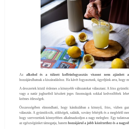
Az
alkohol és a túlzott koffeinfogyasztás viszont nem ajánlott 
hozzájárulhatnak a kiszáradáshoz. Ha kávét fogyasztunk, ügyeljünk arra, hogy mel
A desszertek közül érdemes a könnyebb változatokat választani. A friss gyümölc
vagy a natúr joghurtból készített jeges finomságok sokkal kedvezőbbek leh
krémes édességek.
Összességében elmondható, hogy kánikulában a könnyű, friss, vízben gazd
választás. A gyümölcsök, zöldségek, saláták, sovány fehérjék és a megfelelő me
hogy szervezetünk könnyebben alkalmazkodjon a nagy meleghez. Egy tudatosan 
az egészségünket támogatja, hanem
hozzájárul a jobb közérzethez és a nagyob