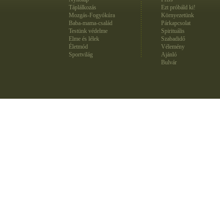
Táplálkozás
Ezt próbáld ki!
Mozgás-Fogyókúra
Környezetünk
Baba-mama-család
Párkapcsolat
Testünk védelme
Spirituális
Elme és lélek
Szabadidő
Életmód
Vélemény
Sportvilág
Ajánló
Bulvár