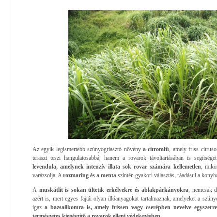
Az egyik legismertebb szúnyogriasztó növény
a citromfű
, amely friss citrus
teraszt teszi hangulatosabbá, hanem a rovarok távoltartásában is segítség
levendula, amelynek intenzív illata sok rovar számára kellemetlen
, mikö
varázsolja. A
rozmaring és a menta
szintén gyakori választás, ráadásul a konyh
A
muskátlit is sokan ültetik erkélyekre és ablakpárkányokra
, nemcsak d
azért is, mert egyes fajtái olyan illóanyagokat tartalmaznak, amelyeket a sz
igaz
a bazsalikomra is, amely frissen vagy cserépben nevelve egyszerr
természetes kiegészítő a rovarok elleni védekezésben.