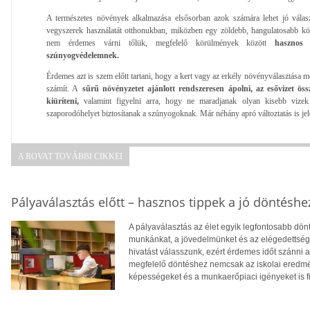
A természetes növények alkalmazása elsősorban azok számára lehet jó válasz
vegyszerek használatát otthonukban, miközben egy zöldebb, hangulatosabb kör
nem érdemes várni tőlük, megfelelő körülmények között
hasznos 
szúnyogvédelemnek.
Érdemes azt is szem előtt tartani, hogy a kert vagy az erkély növényválasztása m
számít. A
sűrű növényzetet ajánlott rendszeresen ápolni, az esővizet öss
kiüríteni,
valamint figyelni arra, hogy ne maradjanak olyan kisebb vizek 
szaporodóhelyet biztosítanak a szúnyogoknak. Már néhány apró változtatás is je
A ROVAT TOVÁBBI CIKKEI
Pályaválasztás előtt – hasznos tippek a jó döntéshe
A pályaválasztás az élet egyik legfontosabb dö
munkánkat, a jövedelmünket és az elégedettség
hivatást válasszunk, ezért érdemes időt szánni
megfelelő döntéshez nemcsak az iskolai eredm
képességeket és a munkaerőpiaci igényeket is f