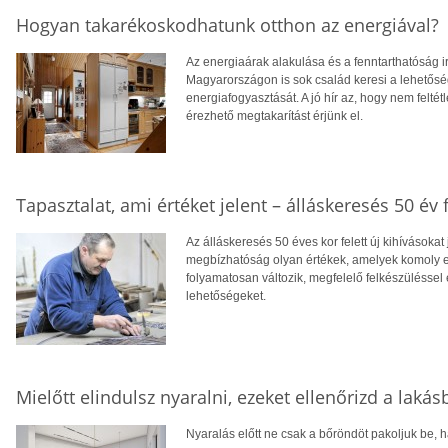
Hogyan takarékoskodhatunk otthon az energiával?
Az energiaárak alakulása és a fenntarthatóság i
Magyarországon is sok család keresi a lehetősé
energiafogyasztását. A jó hír az, hogy nem feltétl
érezhető megtakarítást érjünk el.
Tapasztalat, ami értéket jelent – álláskeresés 50 év f
Az álláskeresés 50 éves kor felett új kihívásokat
megbízhatóság olyan értékek, amelyek komoly el
folyamatosan változik, megfelelő felkészüléssel 
lehetőségeket.
Mielőtt elindulsz nyaralni, ezeket ellenőrizd a laká
Nyaralás előtt ne csak a bőröndöt pakoljuk be, ha