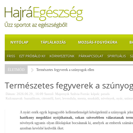
NYITÓLAP
TÁPLÁLKOZÁS
MOZGÁS-FOGYÓKÚRA
B
FRISS
EZT PRÓBÁLD KI!
KÖRNYEZETÜNK
PÁRKAPCSOLAT
SPIRITUÁLIS
S
ÉLETMÓD
Természetes fegyverek a szúnyogok ellen
Természetes fegyverek a szúnyog
Dátum: 2026.06.29., 16:09
Szerző:
Majernyik Szilvia
Forrás:
képek: pexels
Kulcsszavak:
bazsalikom
,
citromfű
,
kert
,
levendula
,
menta
,
muskátli
,
növények
,
nyár
,
szúny
A nyári esték egyik legnagyobb kellemetlenségét kétségtelenül a szúnyogok jele
hatékony megoldást nyújthatnak, sokan szívesebben választanak termé
növények ugyanis olyan illóolajokat bocsátanak ki, amelyek az emberek számár
azonban kevésbé kedvelik őket.