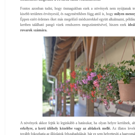
Fontos azonban tudni, hogy önmagukban ezek a növények nem nyújtanak tel
kisebb területen érvényesül, és nagymértékben függ attól is, hogy
milyen menny
Éppen ezért érdemes őket más megelőző módszerekkel együtt alkalmazni, példáu
kertben található pangó vizek rendszeres megszüntetésével, hiszen ezek
ideá
rovarok számára.
A növények akkor fejtik ki leginkább a hatásukat, ha olyan helyre kerülnek, ah
erkélyre, a kerti ülőhely közelébe vagy az ablakok mellé.
Az illatos leve
tovább fokozhatja az illóolajok felszabadulását, bár ez sem helyettesíti a hagyo