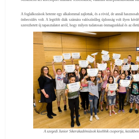
A foglalkozások hetente egy alkalommal zajlottak, és a rövid, de annál hasznosab
önbecsülés volt. A legtöbb diák számára valószínűleg újdonság volt ilyen kérdé
szerezhetett új tapasztalatot arról, hogy milyen tudatosan önmagunkkal és az élet
A szegedi Junior Sikerakadémiások kisebbik csoportja, kezükben a