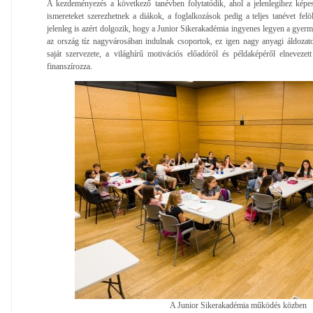
A kezdeményezés a következő tanévben folytatódik, ahol a jelenlegihez képest
ismereteket szerezhetnek a diákok, a foglalkozások pedig a teljes tanévet felö
jelenleg is azért dolgozik, hogy a Junior Sikerakadémia ingyenes legyen a gyer
az ország tíz nagyvárosában indulnak csoportok, ez igen nagy anyagi áldozat
saját szervezete, a világhírű motivációs előadóról és példaképéről elneveze
finanszírozza.
A Junior Sikerakadémia működés közben