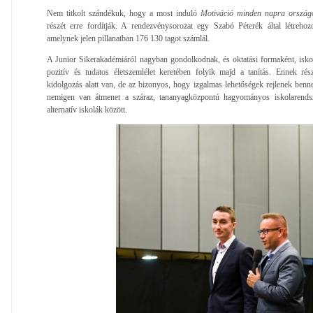
Nem titkolt szándékuk, hogy a most induló
Motiváció minden napra orszá
részét erre fordítják. A rendezvénysorozat egy Szabó Péterék által létrehoz
amelynek jelen pillanatban 176 130 tagot számlál.
A Junior Sikerakadémiáról nagyban gondolkodnak, és oktatási formaként, iskola
pozitív és tudatos életszemlélet keretében folyik majd a tanítás. Ennek rés
kidolgozás alatt van, de az bizonyos, hogy izgalmas lehetőségek rejlenek ben
nemigen van átmenet a száraz, tananyagközpontú hagyományos iskolarendsz
alternatív iskolák között.