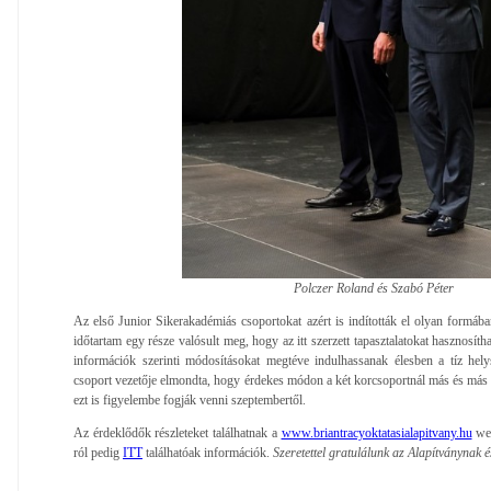
Polczer Roland és Szabó Péter
Az első Junior Sikerakadémiás csoportokat azért is indították el olyan formába
időtartam egy része valósult meg, hogy az itt szerzett tapasztalatokat hasznosíth
információk szerinti módosításokat megtéve indulhassanak élesben a tíz hely
csoport vezetője elmondta, hogy érdekes módon a két korcsoportnál más és más j
ezt is figyelembe fogják venni szeptembertől.
Az érdeklődők részleteket találhatnak a
www.briantracyoktatasialapitvany.hu
web
ról pedig
ITT
találhatóak információk.
Szeretettel gratulálunk az Alapítványnak 