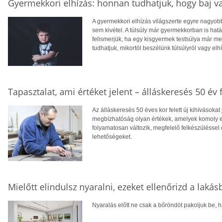
Gyermekkori elhízás: honnan tudhatjuk, hogy baj v
A gyermekkori elhízás világszerte egyre nagyo
sem kivétel. A túlsúly már gyermekkorban is hatá
felismerjük, ha egy kisgyermek testsúlya már 
tudhatjuk, mikortól beszélünk túlsúlyról vagy elh
Tapasztalat, ami értéket jelent – álláskeresés 50 év f
Az álláskeresés 50 éves kor felett új kihívásokat
megbízhatóság olyan értékek, amelyek komoly el
folyamatosan változik, megfelelő felkészüléssel 
lehetőségeket.
Mielőtt elindulsz nyaralni, ezeket ellenőrizd a laká
Nyaralás előtt ne csak a bőröndöt pakoljuk be, ha