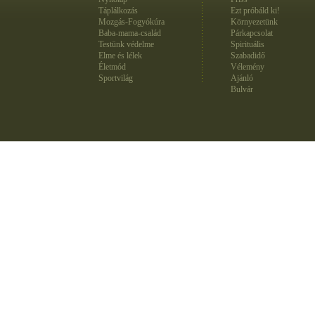
Táplálkozás
Ezt próbáld ki!
Mozgás-Fogyókúra
Környezetünk
Baba-mama-család
Párkapcsolat
Testünk védelme
Spirituális
Elme és lélek
Szabadidő
Életmód
Vélemény
Sportvilág
Ajánló
Bulvár