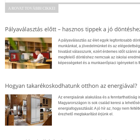
A ROVAT TOVÁBBI CIKKEI
Pályaválasztás előtt – hasznos tippek a jó döntéshe
A pályaválasztás az élet egyik legfontosabb dö
munkánkat, a jövedelmünket és az elégedettség
hivatást válasszunk, ezért érdemes időt szánni
megfelelő döntéshez nemcsak az iskolai eredm
képességeket és a munkaerőpiaci igényeket is f
Hogyan takarékoskodhatunk otthon az energiával?
Az energiaárak alakulása és a fenntarthatóság i
Magyarországon is sok család keresi a lehetősé
energiafogyasztását. A jó hír az, hogy nem feltétl
érezhető megtakarítást érjünk el.