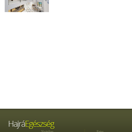
Nyitólap
Friss