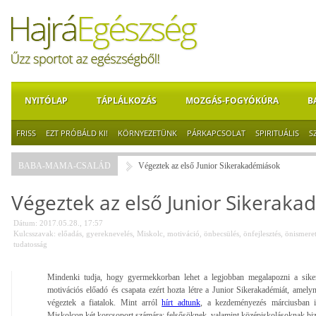
NYITÓLAP
TÁPLÁLKOZÁS
MOZGÁS-FOGYÓKÚRA
B
FRISS
EZT PRÓBÁLD KI!
KÖRNYEZETÜNK
PÁRKAPCSOLAT
SPIRITUÁLIS
S
BABA-MAMA-CSALÁD
Végeztek az első Junior Sikerakadémiások
Végeztek az első Junior Sikerak
Dátum: 2017.05.28., 17:57
Kulcsszavak:
előadás
,
gyereknevelés
,
Miskolc
,
motiváció
,
önbecsülés
,
önfejlesztés
,
önismere
tudatosság
Mindenki tudja, hogy gyermekkorban lehet a legjobban megalapozni a siker
motivációs előadó és csapata ezért hozta létre a Junior Sikerakadémiát, amely
végeztek a fiatalok. Mint arról
hírt adtunk
, a kezdeményezés márciusban i
Miskolcon két korcsoport számára: felsősöknek, valamint középiskolásoknak bizt