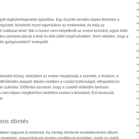
fo
fo
fol
gyik legkülönlegesebb ajándéka. Egy őszinte nevetés képes feloldani a
fü
 hangulatot, közelebb hozni egymáshoz az embereket, és még az
hatással lehet. Bár a humor nem helyettesíti az orvosi kezelést, egyre több
glu
tos szerepet játszik a testi és lelki jóllét megőrzésében. Nem véletlen, hogy a
gy
obb gyógyszerként” emlegetik.
gy
gy
gy
haj
hán
ontosabb közeg, amelyben az ember megtanulja a szeretet, a bizalom, a
ház
tműködés alapjait. Ideális esetben a család biztonságot, elfogadást és
hi
gjai számára. Előfordul azonban, hogy a családi működés tartósan
ho
s nem képes megfelelően betölteni ezeket a feladatait. Ezt nevezzük
k.
hűt
im
ing
atos döntés
isk
já
 akkor vagyunk jó emberek, ha mindig mindenki rendelkezésére állunk.
ka
zenetekre, megpróbálunk minden konfliktust elsimítani, újabb és újabb