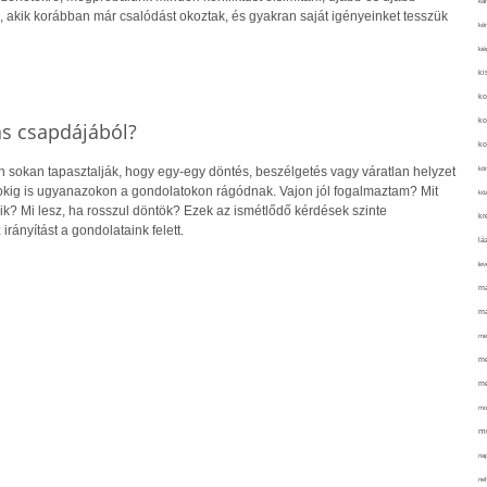
kar
 akik korábban már csalódást okoztak, és gyakran saját igényeinket tesszük
kér
kié
ki
ko
ko
ás csapdájából?
ko
kör
sokan tapasztalják, hogy egy-egy döntés, beszélgetés vagy váratlan helyzet
pokig is ugyanazokon a gondolatokon rágódnak. Vajon jól fogalmaztam? Mit
köz
ik? Mi lesz, ha rosszul döntök? Ezek az ismétlődő kérdések szinte
kr
irányítást a gondolataink felett.
lá
lev
ma
ma
me
me
mé
mo
mu
na
ne