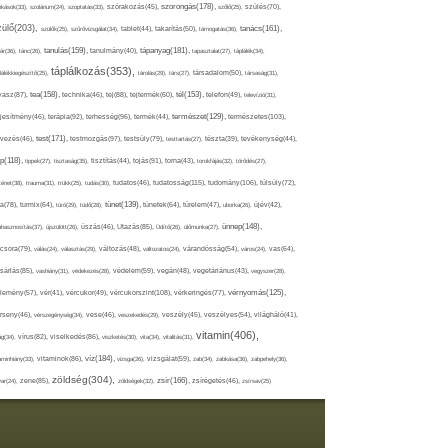
szorongás(178),
okások(33),
szolárium(24),
szoptatás(33),
szórakozás(45),
szőlő(25),
szülés(70),
zülő(203),
tanács(161),
szülők(25),
szűrővizsgálat(34),
tablet(44),
takarítás(50),
támogatás(36),
tápanyag(181),
tanulás(159),
ár(36),
tánc(26),
tanulmány(40),
tapasztalat(27),
táplálék(34),
táplálkozás(353),
lálékkiegészítő(25),
tárolás(29),
társ(27),
társadalom(50),
társaság(31),
tea(158),
tél(153),
vasz(87),
technika(46),
tej(88),
tejtermék(60),
telefon(49),
televízió(31),
terápia(92),
terhesség(96),
természet(129),
természetes(103),
ljesítmény(46),
termék(44),
test(171),
testmozgás(97),
rvezés(46),
testsúly(79),
testtartás(27),
tészta(39),
tevékenység(44),
pp(118),
tippek(27),
tisztaság(35),
tisztítás(44),
tojás(91),
torna(43),
torokfájás(32),
törődés(27),
tudatosság(115),
tudomány(106),
ténet(38),
trauma(31),
trükk(25),
tudás(30),
tudatos(46),
túlsúly(72),
tünet(139),
ra(78),
turmix(64),
túró(29),
tüdő(28),
tünetek(64),
türelem(47),
uborka(26),
újév(42),
ünnep(148),
ahasznosítás(37),
újszülött(26),
úszás(46),
Utazás(85),
Üdítő(26),
ülőmunka(27),
csora(79),
válás(24),
választás(29),
változás(48),
változatos(24),
várandósság(54),
város(24),
vas(64),
sárlás(85),
vashiány(31),
védekezés(28),
védelem(59),
vegán(48),
vegetáriánus(43),
vegyszer(28),
vércukorszint(108),
vérnyomás(125),
lemény(57),
vér(41),
vércukor(49),
vérkeringés(77),
rseny(46),
vérszegénység(34),
vese(46),
veszekedés(29),
veszély(45),
veszélyes(54),
világháló(41),
vitamin(406),
ág(34),
vírus(82),
viselkedés(86),
viszketés(30),
vita(34),
vitalitás(31),
víz(184),
aminhiány(33),
vitaminok(86),
vizsga(26),
vizsgálat(59),
zab(34),
zabkása(36),
zabpehely(36),
zöldség(304),
zsír(166),
ar(24),
zene(85),
zöldségek(32),
zsírégetés(46),
zsírsav(25)