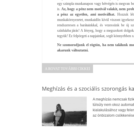
egy szimpla munkanapon vagy hétvégén is megvan be
is.
Az, hogy a pénz nem motivál valakit, nem pro
a pénz az egyetlen, ami motiválhat.
Hozzuk létr
munkakörnyezetet, munkaidőn kívül viszont igyekezzü
rendszeresen a barátainkkal, és vezessünk be új sz
színházba járás! A lényeg, hogy a megszokott dolgoka
tegyük! Ez felpörgeti a napjainkat, segít könnyebben sz
Ne szomorodjunk el rögtön, ha nem találunk moti
akarunk változtatni.
A ROVAT TOVÁBBI CIKKEI
Meghízás és a szociális szorongás k
A meghízás nemcsak fizik
túlsúly nem okoz automat
kialakulásához vagy fele
az önbizalom csökkenése