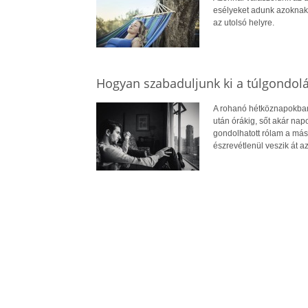
esélyeket adunk azoknak,
az utolsó helyre.
Hogyan szabaduljunk ki a túlgondol
A rohanó hétköznapokban 
után órákig, sőt akár na
gondolhatott rólam a más
észrevétlenül veszik át az 