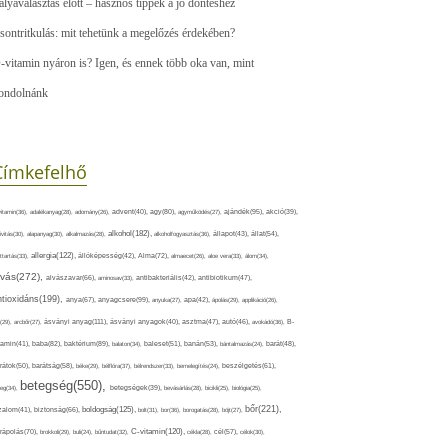
ályaválasztás előtt – hasznos tippek a jó döntéshez
sontritkulás: mit tehetünk a megelőzés érdekében?
-vitamin nyáron is? Igen, és ennek több oka van, mint
ondolnánk
Címkefelhő
ajándék(95),
itamin(36),
adalékanyag(28),
adomány(26),
advent(40),
agy(80),
agyműködés(27),
akció(39),
alkohol(182),
ivitás(30),
alapanyag(30),
alkalmazás(28),
alkoholfogyasztás(36),
állapot(43),
állat(54),
allergia(122),
attartás(33),
állóképesség(42),
Alma(72),
almaecet(26),
aloe vera(33),
álom(34),
lvás(272),
alvászavar(66),
aminosav(33),
antibakteriális(42),
antibiotikum(47),
ntioxidáns(199),
anyagcsere(99),
anya(67),
anyuka(27),
apa(42),
ápolás(29),
applikáció(26),
ásványi anyag(111),
(29),
arcbőr(27),
ásványi anyagok(40),
asztma(47),
autó(46),
avokádó(36),
B-
tamin(41),
baba(82),
baktérium(89),
balaton(34),
baleset(51),
banán(53),
bántalmazás(24),
barát(48),
rátok(50),
barátság(58),
béke(29),
bélflóra(37),
bélrendszer(33),
bemelegítés(24),
beszélgetés(61),
betegség(550),
eg(34),
betegségek(39),
bevásárlás(28),
bicikli(25),
biológia(25),
bőr(221),
boldogság(125),
zalom(41),
biztonság(66),
bolt(31),
bor(36),
borogatás(28),
böjt(27),
C-vitamin(120),
rápolás(70),
brokkoli(29),
buli(24),
bűntudat(32),
cékla(28),
cél(57),
célok(30),