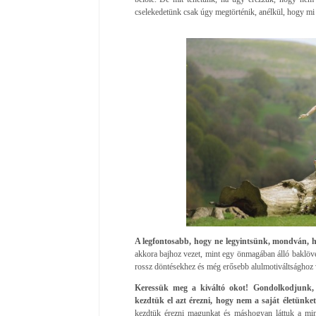
cselekedetünk csak úgy megtörténik, anélkül, hogy m
A legfontosabb, hogy ne legyintsünk, mondván,
akkora bajhoz vezet, mint egy önmagában álló baklövé
rossz döntésekhez és még erősebb alulmotiváltsághoz 
Keressük meg a kiváltó okot!
Gondolkodjunk, 
kezdtük el azt érezni, hogy nem a saját életünke
kezdtük érezni magunkat és máshogyan láttuk a mi