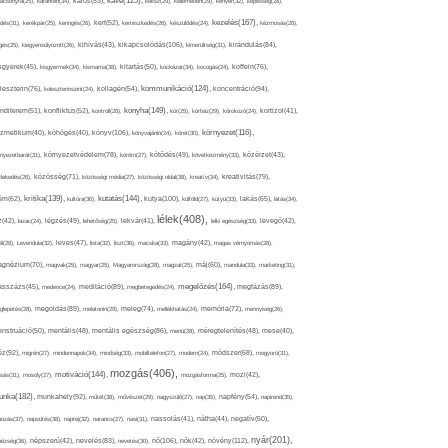
kávé(125),
ácsonyfa(25),
karantén(34),
káros(53),
keksz(29),
kellemetlen(29),
kenyér(32),
képesség(28),
kezelés(167),
dés(31),
kerékpár(25),
keringés(26),
kert(52),
kertészkedés(26),
készülődés(24),
kézmosás(28),
kikapcsolódás(106),
gés(25),
kiegyensúlyozott(26),
kihívás(43),
kimerültség(31),
kirándulás(84),
sgyerek(45),
kisgyermek(34),
kismama(38),
kitartás(50),
kockázat(34),
kocogás(24),
koffein(76),
kommunikáció(124),
koncentráció(94),
leszterin(76),
koleszterinszint(24),
kollagén(54),
konyha(149),
nditerem(51),
konfliktus(52),
kontroll(28),
kór(25),
kórház(29),
kórokozó(24),
kortizol(41),
könyv(106),
környezet(116),
zmetikum(40),
köhögés(40),
könyvajánló(24),
köret(30),
nyezetbarát(31),
környezetvédelem(78),
köröm(27),
kötődés(49),
következmény(33),
közérzet(43),
lekedés(26),
közösség(71),
közösségi média(27),
közösségi oldal(38),
kreatív(34),
kreativitás(79),
kritika(139),
kutatás(144),
kutya(100),
ém(62),
kultúra(36),
külföld(27),
kütyü(33),
lakás(65),
látás(34),
lélek(408),
z(42),
lazac(24),
légzés(49),
lehetőség(25),
lekvár(41),
lelki egészség(33),
levegő(42),
él(28),
Levendula(32),
leves(47),
lista(32),
liszt(36),
macska(33),
magány(42),
magas vérnyomás(28),
gnézium(70),
magvak(25),
magyar(25),
Magyarország(28),
magzat(25),
máj(60),
mandula(33),
marketing(31),
megelőzés(164),
sszázs(45),
medence(24),
meditáció(89),
megbetegedés(24),
megfázás(89),
glepetés(28),
megoldás(89),
melatonin(29),
meleg(74),
mellékhatás(24),
memória(72),
mennyiség(26),
nstruáció(50),
mentális(48),
mentális egészség(86),
menü(28),
méregtelenítés(48),
mese(40),
z(92),
migrén(27),
mindennapok(34),
minőség(33),
mobiltelefon(27),
modern(24),
módszer(68),
mogyoró(31),
mozgás(406),
motiváció(144),
sás(31),
mosoly(27),
mozgásforma(25),
mozi(42),
nka(182),
munkahely(92),
műtét(38),
művészet(29),
nagyszülő(27),
nap(35),
napfény(54),
napirend(35),
pozás(37),
napsütés(38),
naptej(32),
narancs(27),
nasi(31),
nassolás(41),
nátha(44),
negatív(50),
nyár(201),
nő(106),
növény(112),
hézség(36),
népszerű(42),
nevelés(83),
nevetés(30),
nők(42),