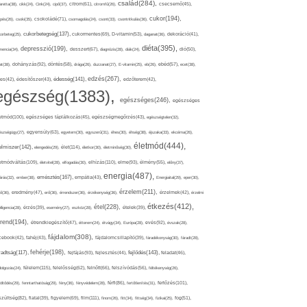
család(284),
aretta(38),
cikk(24),
Cink(24),
cipő(37),
citrom(61),
citromfű(26),
csecsemő(45),
cukor(194),
pés(26),
csoki(35),
csokoládé(71),
csomagolás(24),
csont(33),
csontritkulás(36),
cukorbetegség(137),
orbeteg(25),
cukormentes(69),
D-vitamin(53),
daganat(36),
dekoráció(41),
diéta(395),
depresszió(199),
mencia(34),
desszert(67),
diagnózis(28),
diák(24),
dió(50),
dohányzás(92),
at(38),
döntés(58),
drága(26),
duzzanat(27),
E-vitamin(25),
eb(26),
ebéd(57),
ecet(38),
edzés(267),
édesség(141),
es(42),
édesítőszer(43),
edzőterem(42),
egészség(1383),
egészséges(246),
egészséges
etmód(100),
egészséges táplálkozás(45),
egészségmegőrzés(43),
egészségtelen(32),
észségügy(27),
egyensúly(63),
egyetem(30),
egyszerű(31),
éhes(30),
éhség(38),
éjszaka(33),
ekcéma(26),
életmód(444),
elmiszer(142),
élet(114),
elengedés(29),
életkor(30),
életminőség(30),
etmódváltás(109),
elhízás(110),
elme(93),
életvitel(28),
elfogadás(30),
élmény(55),
előny(37),
energia(487),
emésztés(167),
árás(32),
ember(38),
empátia(43),
Energiaital(29),
eper(30),
érzelem(211),
ő(36),
eredmény(47),
erő(36),
érrendszer(36),
érzékenység(36),
érzelmek(42),
érzelmi
étkezés(412),
étel(228),
elligencia(28),
érzés(39),
esemény(27),
eszköz(28),
ételek(39),
trend(194),
evés(92),
étrendkiegészítő(47),
étterem(24),
étvágy(34),
Európa(28),
évszak(28),
fájdalom(308),
cebook(42),
fahéj(43),
fájdalomcsillapító(39),
fáradékonyság(30),
fáradt(28),
fehérje(198),
radtság(117),
fejfájás(93),
fejlődés(143),
fejlesztés(44),
feladat(46),
félelem(115),
dolgozás(24),
felelősség(62),
felnőtt(66),
felszívódás(56),
féltékenység(26),
fertőzés(101),
töltődés(29),
fenntarthatóság(29),
fény(36),
fényvédelem(28),
férfi(86),
fertőtlenítés(31),
film(111),
szültség(82),
fiatal(39),
figyelem(69),
finom(26),
fitt(34),
fittség(34),
fizikai(25),
fog(51),