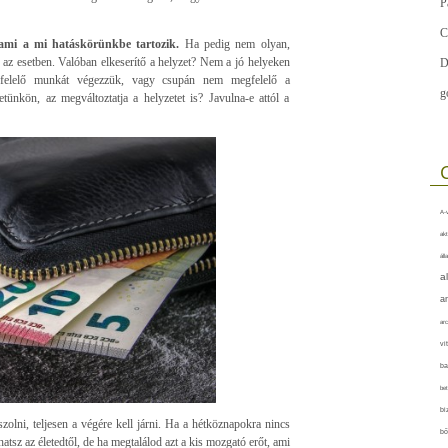
P
C
 ami a mi hatáskörünkbe tartozik.
Ha pedig nem olyan,
 az esetben. Valóban elkeserítő a helyzet? Nem a jó helyeken
D
lelő munkát végezzük, vagy csupán nem megfelelő a
g
tünkön, az megváltoztatja a helyzetet is? Javulna-e attól a
A-v
akt
áll
a
a
arc
vi
ba
bet
bi
olni, teljesen a végére kell járni. Ha a hétköznapokra nincs
bő
sz az életedtől, de ha megtalálod azt a kis mozgató erőt, ami