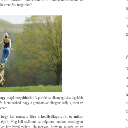
M
i beletennénk magunkat?
B
v
N
R
A
N
t
A
é
 hogy majd megoldódik!
A probléma elhanyagolása legalább
s. Nem szabad, hogy a gondjainkat elbagatellizáljuk, mert az
M
vezet.
Z
hogy hol csúszott félre a kedélyállapotunk, és mikor
M
t éljük.
Meg kell találnunk az időpontot, amikor máshogyan
nket körülvevő világot. Ha megvan, hogy mi okozza ezt az