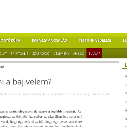
FOGYÓKÚRA
BABA-MAMA-CSALÁD
TESTÜNK VÉDELME
EL
OLAT
SPIRITUÁLIS
SZABADIDŐ
VÉLEMÉNY
AJÁNLÓ
BULVÁR
em?
A
mi a baj velem?
k
N
elmek
,
kapcsolat
,
következmény
,
lélek
,
megszokás
,
mentális egészség
,
mindennapok
,
b
A
zza a pszichológusoknak szinte a legtöbb munkát.
Az,
egfoszt az örömtől. Az ember az elkerülhetetlen, sorsszerű
A
m veszi, hogy úgy telik el az idő, hogy egy percet sem élvez
m képes motiválni minket semmi, és minden mozdulatunk és