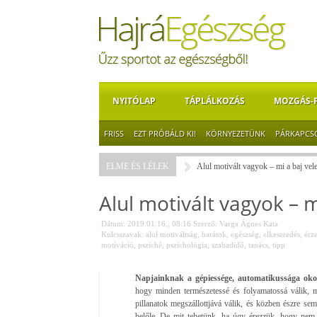
NYITÓLAP
TÁPLÁLKOZÁS
MOZGÁS-
FRISS
EZT PRÓBÁLD KI!
KÖRNYEZETÜNK
PÁRKAPCS
ELME ÉS LÉLEK
Alul motivált vagyok – mi a baj vel
Alul motivált vagyok – 
Dátum: 2019.01.16., 08:16
Szerző:
Varga Ágnes Kata
Kulcsszavak:
alul motiváltság
,
barátok
,
egészség
,
elkeseredés
,
érz
motiváció
,
psziché
,
pszichológia
,
szabadidő
,
tanács
,
tipp
Napjainknak a gépiessége, automatikussága oko
hogy minden természetessé és folyamatossá válik, m
pillanatok megszállottjává válik, és közben észre se
belőle. De mit tehetünk, ha úgy érezzük, hogy ne