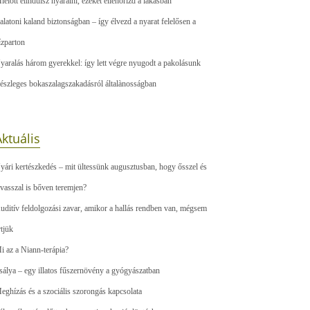
ielőtt elindulsz nyaralni, ezeket ellenőrizd a lakásban
alatoni kaland biztonságban – így élvezd a nyarat felelősen a
ízparton
yaralás három gyerekkel: így lett végre nyugodt a pakolásunk
észleges bokaszalagszakadásról általànosságban
ktuális
yári kertészkedés – mit ültessünk augusztusban, hogy ősszel és
avasszal is bőven teremjen?
uditív feldolgozási zavar, amikor a hallás rendben van, mégsem
rtjük
i az a Niann-terápia?
sálya – egy illatos fűszernövény a gyógyászatban
eghízás és a szociális szorongás kapcsolata