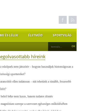
ME ÉS LÉLEK
ÉLETMÓD
SPORTVILÁG
Legolvasottabb híreink
z edzőpark nem játszótér – hogyan használjuk biztonságosan a
özösségi sporttereket?
arancsbőr ellen tudatosan – mit tehetünk a simább, feszesebb
őrért?
 belső béke nem luxus, hanem tudatos döntés
 magnézium szerepe a szervezet egészséges működésében