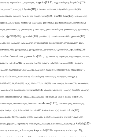
fogyás(279),
fogyókúra(178),
gadalom(25),
fogmosás(41),
fogorvos(24),
fogyasztás(67),
folyadék(119),
khagyma(47),
folsav(25),
folyadékbevitel(40),
folyadékfogyasztás(45),
főzés(149),
futás(132),
yadékpótlás(29),
fontos(25),
forralt bor(26),
Föld(27),
friss(44),
futóverseny(32),
ggőség(112),
fürdő(26),
fűszer(79),
fűszerek(28),
gabona(42),
gasztronómia(58),
genetika(45),
tén(32),
gluténmentes(34),
gomba(53),
gondolat(43),
gondolkodás(71),
gondoskodás(33),
gyakorlat(29),
gyerek(260),
gyermek(179),
gyerekek(117),
ász(31),
gyerekkor(32),
gyereknevelés(83),
gyógynövény(150),
ermekkor(36),
gyertya(28),
gyógyászat(36),
gyógyítás(69),
gyógymód(50),
ógyszer(165),
gyulladás(126),
gyógytea(40),
gyógyulás(85),
gyomor(62),
Gyömbér(66),
gyümölcs(340),
ulladáscsökkentő(103),
gyümölcslé(28),
hagyma(28),
hagyomány(36),
haj(85),
hangulat(112),
ápolás(36),
hajhullás(44),
hajmosás(24),
hal(70),
hála(25),
halál(39),
hányás(25),
yinger(25),
harmónia(69),
hasmenés(35),
hasznos(24),
hatás(84),
hatékony(52),
házasság(64),
i(27),
háziállat(48),
házimunka(28),
háztartás(43),
hétköznap(24),
hétvége(25),
hideg(80),
dratálás(69),
higiénia(52),
hit(26),
hízás(77),
hobbi(62),
home office(26),
hormon(79),
hormonok(25),
rmonrendszer(24),
hozzáállás(31),
hőmérséklet(44),
hőség(36),
hulladék(33),
humor(24),
hús(86),
húsvét(36),
idő(111),
ő(30),
idegrendszer(75),
időbeosztás(32),
időjárás(69),
idős(24),
illat(30),
illóolaj(78),
immunrendszer(315),
munerősítés(30),
immunerősítő(36),
influenza(45),
információ(33),
iskola(123),
er(29),
intelligencia(28),
internet(64),
inzulin(42),
inzulinrezisztencia(35),
írás(27),
olakezdés(25),
ital(75),
ivás(27),
íz(39),
izgalom(27),
izom(91),
izomzat(24),
ízület(54),
járvány(35),
kalória(193),
ték(89),
jóga(56),
Joghurt(67),
jótékony(41),
kaland(28),
kalcium(71),
kálium(50),
kapcsolat(209),
karácsony(174),
masz(30),
kamilla(41),
Kánikula(59),
káposzta(24),