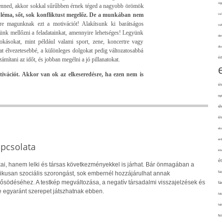
cig
nned, akkor sokkal sűrűbben érnek téged a nagyobb örömök
bléma, sőt, sok konfliktust megelőz. De a munkában nem
csí
e magunknak ezt a motivációt! Alakítsunk ki barátságos
cuk
nk mellőzni a feladatainkat, amennyire lehetséges! Legyünk
de
okásokat, mint például valami sport, zene, koncertre vagy
div
t élvezetesebbé, a különleges dolgokat pedig változatosabbá
éd
ámítani az időt, és jobban megélni a jó pillanatokat.
vációt. Akkor van ok az elkeseredésre, ha ezen nem is
él
eg
él
él
elv
erd
apcsolata
int
é
ai, hanem lelki és társas következményekkel is járhat. Bár önmagában a
fa
ikusan szociális szorongást, sok embernél hozzájárulhat annak
rősödéséhez. A testkép megváltozása, a negatív társadalmi visszajelzések és
fá
 egyaránt szerepet játszhatnak ebben.
fel
fel
fe