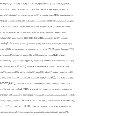
nyugalom(102),
aralás(90),
nyári szünet(27),
nyelv(26),
nyomelem(33),
nyugtató(29),
nyújtás(45),
afigyelés(52),
ok(36),
okostelefon(57),
oktatás(40),
olaj(50),
olajos magvak(34),
olcsó(33),
olvasás(101),
orvos(164),
ívaolaj(42),
omega-3(31),
online(52),
orrfolyás(24),
orvostudomány(26),
thon(111),
önbizalom(122),
óvoda(26),
öltözködés(35),
önállóság(27),
önbecsülés(36),
önbizalomhiány(28),
önismeret(113),
értékelés(44),
önfejlesztés(59),
önkifejezés(26),
öregedés(46),
öröm(69),
z(109),
őszinteség(34),
ötlet(37),
pajzsmirigy(53),
pakolás(30),
panasz(25),
paprika(28),
pár(27),
párkapcsolat(241),
radicsom(52),
páratartalom(27),
pattanás(30),
pénz(74),
piac(27),
ihenés(210),
pizza(25),
pollen(32),
popcorn(35),
por(26),
pozitív(83),
prevenció(25),
probiotikum(37),
psziché(290),
pszichológia(230),
obléma(142),
problémamegoldás(27),
program(60),
recept(131),
zichológus(67),
puffadás(34),
pulzus(45),
rák(69),
reakció(33),
reflux(31),
generáció(46),
regenerálódás(28),
reggel(39),
reggeli(89),
reklám(39),
relaxáció(81),
rendszer(24),
Rost(131),
ndszeres(41),
rizs(34),
rozmaring(24),
rugalmasság(24),
ruha(42),
rutin(47),
sajt(67),
segítség(100),
séta(107),
láta(78),
sejt(27),
sérülés(58),
siker(67),
sírás(27),
smink(37),
só(70),
sport(528),
ozat(33),
sör(26),
spenót(27),
spiritualitás(28),
spórolás(37),
sportoló(31),
strand(35),
tressz(446),
sütemény(94),
stresszkezelés(53),
stresszoldás(34),
súly(25),
súlyzó(24),
szabadidő(142),
tés(91),
sütőtök(25),
szabadság(47),
szabály(25),
szabályok(24),
szájhigiénia(24),
akember(140),
szakítás(27),
Számítógép(46),
száraz(24),
szédülés(35),
székrekedés(25),
Szem(54),
Szénhidrát(181),
emélyiség(94),
szerelem(156),
szemét(32),
szépség(52),
szépségápolás(26),
szervezet(306),
zeretet(207),
szex(27),
szexualitás(25),
szezon(34),
szilveszter(48),
szív(109),
n(28),
színek(36),
szívbetegség(32),
szocializáció(30),
szódabikarbóna(35),
szokás(79),