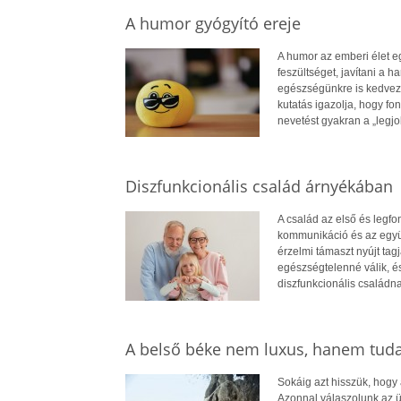
A humor gyógyító ereje
A humor az emberi élet e
feszültséget, javítani a
egészségünkre is kedvező 
kutatás igazolja, hogy fon
nevetést gyakran a „legj
Diszfunkcionális család árnyékában
A család az első és legf
kommunikáció és az együt
érzelmi támaszt nyújt ta
egészségtelenné válik, é
diszfunkcionális családna
A belső béke nem luxus, hanem tud
Sokáig azt hisszük, hogy
Azonnal válaszolunk az ü