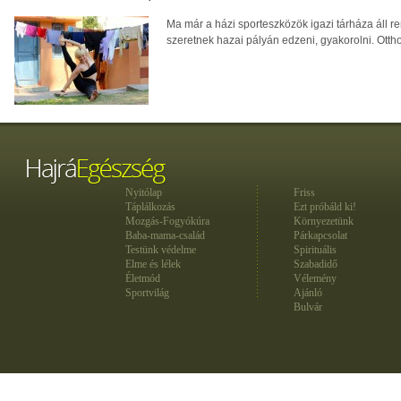
Ma már a házi sporteszközök igazi tárháza áll r
szeretnek hazai pályán edzeni, gyakorolni. Otthon
Nyitólap
Friss
Táplálkozás
Ezt próbáld ki!
Mozgás-Fogyókúra
Környezetünk
Baba-mama-család
Párkapcsolat
Testünk védelme
Spirituális
Elme és lélek
Szabadidő
Életmód
Vélemény
Sportvilág
Ajánló
Bulvár