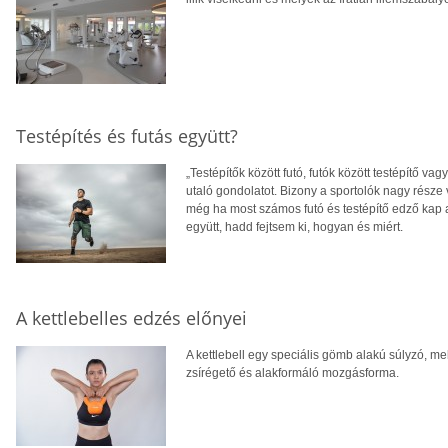
Testépítés és futás együtt?
„Testépítők között futó, futók között testépítő va
utaló gondolatot. Bizony a sportolók nagy része 
még ha most számos futó és testépítő edző kap a 
együtt, hadd fejtsem ki, hogyan és miért.
A kettlebelles edzés előnyei
A kettlebell egy speciális gömb alakú súlyzó, mel
zsírégető és alakformáló mozgásforma.