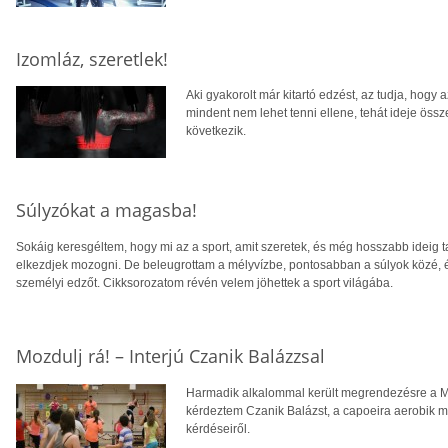
Izomláz, szeretlek!
Aki gyakorolt már kitartó edzést, az tudja, hogy
mindent nem lehet tenni ellene, tehát ideje ös
következik.
Súlyzókat a magasba!
Sokáig keresgéltem, hogy mi az a sport, amit szeretek, és még hosszabb ideig 
elkezdjek mozogni. De beleugrottam a mélyvízbe, pontosabban a súlyok közé, é
személyi edzőt. Cikksorozatom révén velem jöhettek a sport világába.
Mozdulj rá! – Interjú Czanik Balázzsal
Harmadik alkalommal került megrendezésre a M
kérdeztem Czanik Balázst, a capoeira aerobik m
kérdéseiről.