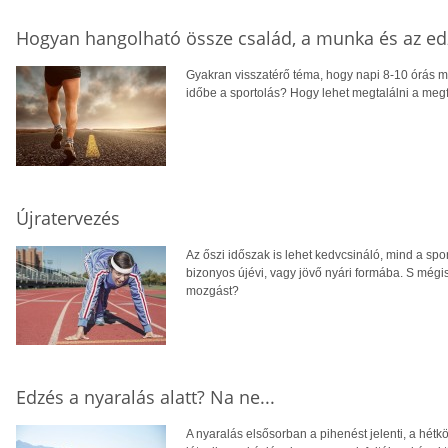
Hogyan hangolható össze család, a munka és az ed
Gyakran visszatérő téma, hogy napi 8-10 órás m
időbe a sportolás? Hogy lehet megtalálni a meg
Újratervezés
Az őszi időszak is lehet kedvcsináló, mind a sp
bizonyos újévi, vagy jövő nyári formába. S mégi
mozgást?
Edzés a nyaralás alatt? Na ne...
A nyaralás elsősorban a pihenést jelenti, a hé