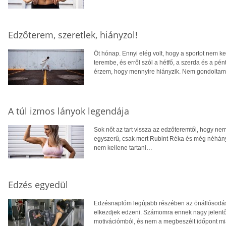
Edzőterem, szeretlek, hiányzol!
Öt hónap. Ennyi elég volt, hogy a sportot nem 
terembe, és erről szól a hétfő, a szerda és a pé
érzem, hogy mennyire hiányzik. Nem gondoltam 
A túl izmos lányok legendája
Sok nőt az tart vissza az edzőteremtől, hogy nem 
egyszerű, csak mert Rubint Réka és még néhány e
nem kellene tartani…
Edzés egyedül
Edzésnaplóm legújabb részében az önállósodás
elkezdjek edzeni. Számomra ennek nagy jelentő
motivációmból, és nem a megbeszélt időpont mia