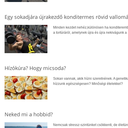
Egy sokadjára újrakezdő konditermes rövid vallom
Minden kezdet nehéz,különösen ha konditerembe
a tortúráról, amelynek újra és újra nekivágunk a
Hízókúra? Hogy micsoda?
Sokan vannak, akik hízni szeretnének. A geneti
hízzunk egészségesen? Minőségi ételekkel?
Neked mi a hobbid?
Nemcsak stressz-szintünket csökkenti, de életünk