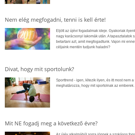
Nem elég megfogadni, tenni is kell érte!
Eljött az újévi fogadalmak ideje. Gyakoriak ilye
nagy karácsonyi lakomák után. A tapasztalatok 
betartani azt, amit megfogadtunk. Vajon mi ennek
céljaink mentén tudjunk haladni?
Divat, hogy mit sportolunk?
Sporttrend - igen, létezik ilyen, és itt most nem 
meghatározza, hogy mit sportolnak az emberek.
Mit NE fogadj meg a következő évre?
Az újév alkalmából sorra jönnek a szokásos fog