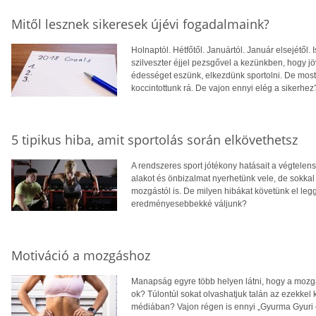
Mitől lesznek sikeresek újévi fogadalmaink?
Holnaptól. Hétfőtől. Januártól. Január elsejétő
szilveszter éjjel pezsgővel a kezünkben, hogy 
édességet eszünk, elkezdünk sportolni. De most 
koccintottunk rá. De vajon ennyi elég a sikerhe
5 tipikus hiba, amit sportolás során elkövethetsz
A rendszeres sport jótékony hatásait a végtele
alakot és önbizalmat nyerhetünk vele, de sokkal
mozgástól is. De milyen hibákat követünk el l
eredményesebbekké váljunk?
Motiváció a mozgáshoz
Manapság egyre több helyen látni, hogy a mozgá
ok? Túlontúl sokat olvashatjuk talán az ezekkel
médiában? Vajon régen is ennyi „Gyurma Gyuri é