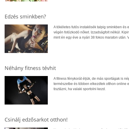
Edzés sminkben?
A tökéletes futós instaklisék talpig sminkben és
végén fotózkodó nőket. Izzadságfolt nélkül. Kipiru
mint én egy éve a nyári 38 fokos maraton után. 
Néhány fitness tévhit
A fitness fénykorát éljük, de más sportágak is 
természetbe és többen elkezdtek otthon online e
tisztázni, ha valaki sportolni kezd.
Csinálj edzősarkot otthon!