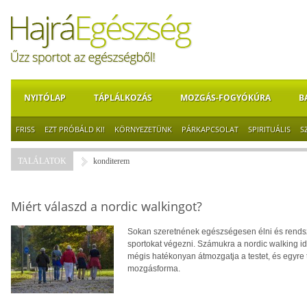
NYITÓLAP
TÁPLÁLKOZÁS
MOZGÁS-FOGYÓKÚRA
B
FRISS
EZT PRÓBÁLD KI!
KÖRNYEZETÜNK
PÁRKAPCSOLAT
SPIRITUÁLIS
S
TALÁLATOK
konditerem
Miért válaszd a nordic walkingot?
Sokan szeretnének egészségesen élni és rendsz
sportokat végezni. Számukra a nordic walking ideá
mégis hatékonyan átmozgatja a testet, és egyre 
mozgásforma.