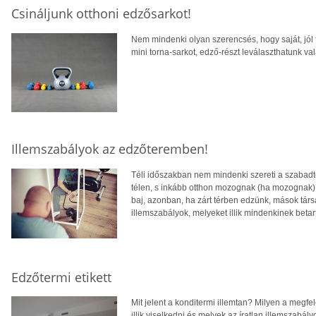
Csináljunk otthoni edzősarkot!
Nem mindenki olyan szerencsés, hogy saját, jól 
mini torna-sarkot, edző-részt leválaszthatunk va
Illemszabályok az edzőteremben!
Téli időszakban nem mindenki szereti a szabadté
télen, s inkább otthon mozognak (ha mozognak),
baj, azonban, ha zárt térben edzünk, mások tár
illemszabályok, melyeket illik mindenkinek betar
Edzőtermi etikett
Mit jelent a konditermi illemtan? Milyen a megfel
illik viselkedni és melyek az íratlan illemszabál