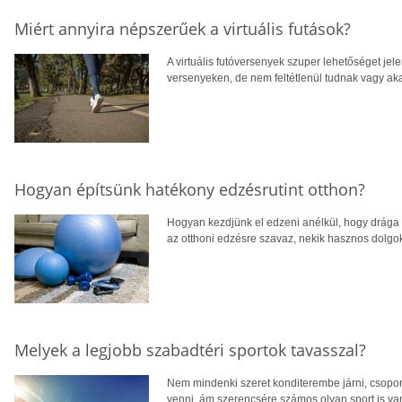
Miért annyira népszerűek a virtuális futások?
A virtuális futóversenyek szuper lehetőséget jel
versenyeken, de nem feltétlenül tudnak vagy aka
Hogyan építsünk hatékony edzésrutint otthon?
Hogyan kezdjünk el edzeni anélkül, hogy drága 
az otthoni edzésre szavaz, nekik hasznos dolgo
Melyek a legjobb szabadtéri sportok tavasszal?
Nem mindenki szeret konditerembe járni, csopor
venni, ám szerencsére számos olyan sport is va