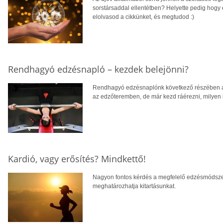
sorstársaddal ellentétben? Helyette pedig hog
elolvasod a cikkünket, és megtudod :)
Rendhagyó edzésnapló – kezdek belejönni?
Rendhagyó edzésnaplónk következő részében arr
az edzőteremben, de már kezd ráérezni, milyen is
Kardió, vagy erősítés? Mindkettő!
Nagyon fontos kérdés a megfelelő edzésmódszer 
meghatározhatja kitartásunkat.