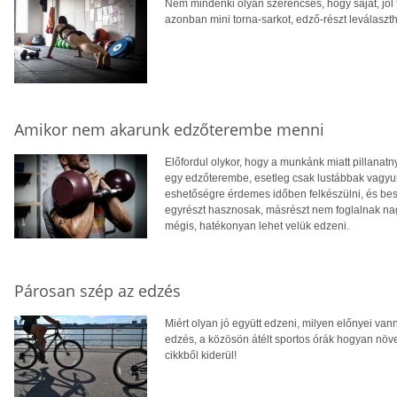
Nem mindenki olyan szerencsés, hogy saját, jól 
azonban mini torna-sarkot, edző-részt leválaszt
Amikor nem akarunk edzőterembe menni
Előfordul olykor, hogy a munkánk miatt pillanat
egy edzőterembe, esetleg csak lustábbak vagyunk
eshetőségre érdemes időben felkészülni, és bes
egyrészt hasznosak, másrészt nem foglalnak nagy
mégis, hatékonyan lehet velük edzeni.
Párosan szép az edzés
Miért olyan jó együtt edzeni, milyen előnyei van
edzés, a közösön átélt sportos órák hogyan növe
cikkből kiderül!