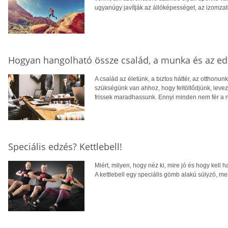
ugyanúgy javítják az állóképességet, az izomzatot
Hogyan hangolható össze család, a munka és az ed
A család az életünk, a biztos háttér, az otthonun
szükségünk van ahhoz, hogy feltöltődjünk, levezes
frissek maradhassunk. Ennyi minden nem fér a 
Speciális edzés? Kettlebell!
Miért, milyen, hogy néz ki, mire jó és hogy kell 
A kettlebell egy speciális gömb alakú súlyzó, mell