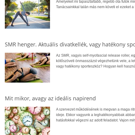
Amelyeket mi tapasztaltabb, régebb óta futók mi
Tanácsainkkal talán más nem követi el ezeket a 
SMR henger. Aktuális divatkellék, vagy hatékony sp
Az SMR, vagyis self-myofascial release roller,
kötőszöveti önmasszázst végezhetünk vele, a leta
vagy hatékony sporteszköz? Hogyan kell használ
Mit mikor, avagy az ideális napirend
A szervezet működésének is megvan a maga ri
ideje. Ekkor vagyunk a leghatékonyabbak abban, 
hatásfokkal végezni az adott feladatot. Vajon mi