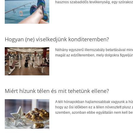
hasznos szabadidős tevékenység, egy szórakozt
Hogyan (ne) viselkedjünk konditeremben?
Néhány egyszerű illemszabály betartásával min
magát az edzőteremben, mely dolgokra figyeljünk 
Miért hízunk télen és mit tehetünk ellene?
A téli hónapokban hajlamosabbak vagyunk a híz
hogy az ősi időkben ez a télen növesztett plusz z
szemben, azonban ebbe egyáltalán nem kell bele