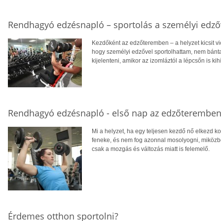
Rendhagyó edzésnapló – sportolás a személyi edző
Kezdőként az edzőteremben – a helyzet kicsit vic
hogy személyi edzővel sportolhattam, nem bánt
kijelenteni, amikor az izomláztól a lépcsőn is kih
Rendhagyó edzésnapló - első nap az edzőterembe
Mi a helyzet, ha egy teljesen kezdő nő elkezd k
feneke, és nem fog azonnal mosolyogni, miközben
csak a mozgás és változás miatt is felemelő.
Érdemes otthon sportolni?