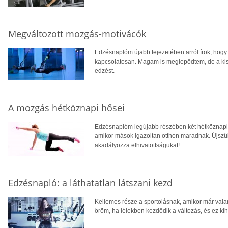
Megváltozott mozgás-motivácók
Edzésnaplóm újabb fejezetében arról írok, hogy 
kapcsolatosan. Magam is meglepődtem, de a kis
edzést.
A mozgás hétköznapi hősei
Edzésnaplóm legújabb részében két hétköznapi hő
amikor mások igazoltan otthon maradnak. Újszü
akadályozza elhivatottságukat!
Edzésnapló: a láthatatlan látszani kezd
Kellemes része a sportolásnak, amikor már vala
öröm, ha lélekben kezdődik a változás, és ez k