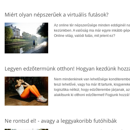
Miért olyan népszerűek a virtuális futások?
Az online tér népszerűsége minden eddiginél nagy
kezünkben. A valóság ma már egyre inkább gépe
Online világ, valódi futás, mit jelent ez?
Legyen edzőtermünk otthon! Hogyan kezdünk hozz
Nem mindenkinek van lehetősége konditeremben
teszi lehetővé, vagy ha már itt tartunk, kisgyere
logisztika nélkül, hogy edzőterembe járjanak, az
alakítsunk ki otthoni edzőtermet! Fogjunk hozzá!
Ne rontsd el! - avagy a leggyakoribb futóhibák