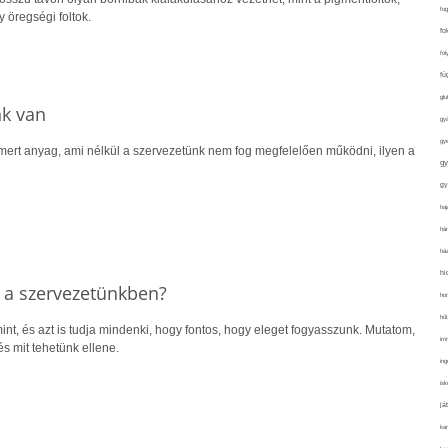
fo
 öregségi foltok.
fo
fol
fü
glu
nk van
gy
gy
mert anyag, ami nélkül a szervezetünk nem fog megfelelően működni, ilyen a
gy
gy
haj
hán
ház
hi
 a szervezetünkben?
ho
hűt
int, és azt is tudja mindenki, hogy fontos, hogy eleget fogyasszunk. Mutatom,
im
s mit tehetünk ellene.
ing
isk
já
ka