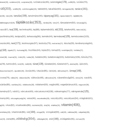
szorongás(178),
okások(33),
szolárium(24),
szoptatás(33),
szórakozás(45),
szőlő(25),
szülés(70),
zülő(203),
tanács(161),
szülők(25),
szűrővizsgálat(34),
tablet(44),
takarítás(50),
támogatás(36),
tápanyag(181),
tanulás(159),
ár(36),
tánc(26),
tanulmány(40),
tapasztalat(27),
táplálék(34),
táplálkozás(353),
lálékkiegészítő(25),
tárolás(29),
társ(27),
társadalom(50),
társaság(31),
tea(158),
tél(153),
vasz(87),
technika(46),
tej(88),
tejtermék(60),
telefon(49),
televízió(31),
terápia(92),
terhesség(96),
természet(129),
természetes(103),
ljesítmény(46),
termék(44),
test(171),
testmozgás(97),
rvezés(46),
testsúly(79),
testtartás(27),
tészta(39),
tevékenység(44),
pp(118),
tippek(27),
tisztaság(35),
tisztítás(44),
tojás(91),
torna(43),
torokfájás(32),
törődés(27),
tudatosság(115),
tudomány(106),
ténet(38),
trauma(31),
trükk(25),
tudás(30),
tudatos(46),
túlsúly(72),
tünet(139),
ra(78),
turmix(64),
túró(29),
tüdő(28),
tünetek(64),
türelem(47),
uborka(26),
újév(42),
ünnep(148),
ahasznosítás(37),
újszülött(26),
úszás(46),
Utazás(85),
Üdítő(26),
ülőmunka(27),
csora(79),
válás(24),
választás(29),
változás(48),
változatos(24),
várandósság(54),
város(24),
vas(64),
sárlás(85),
vashiány(31),
védekezés(28),
védelem(59),
vegán(48),
vegetáriánus(43),
vegyszer(28),
vércukorszint(108),
vérnyomás(125),
lemény(57),
vér(41),
vércukor(49),
vérkeringés(77),
rseny(46),
vérszegénység(34),
vese(46),
veszekedés(29),
veszély(45),
veszélyes(54),
világháló(41),
vitamin(406),
ág(34),
vírus(82),
viselkedés(86),
viszketés(30),
vita(34),
vitalitás(31),
víz(184),
aminhiány(33),
vitaminok(86),
vizsga(26),
vizsgálat(59),
zab(34),
zabkása(36),
zabpehely(36),
zöldség(304),
zsír(166),
ar(24),
zene(85),
zöldségek(32),
zsírégetés(46),
zsírsav(25)