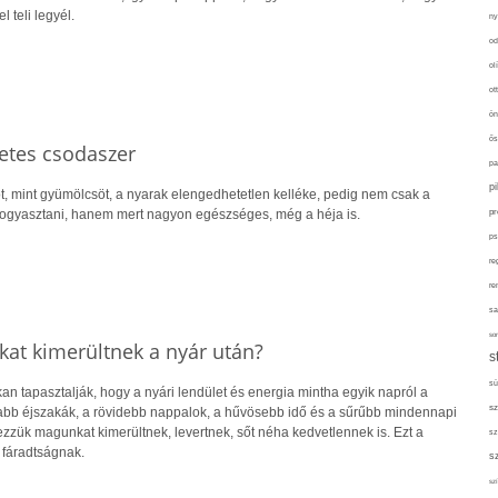
 teli legyél.
ny
od
ol
ot
ön
ős
etes csodaszer
pa
p
t, mint gyümölcsöt, a nyarak elengedhetetlen kelléke, pedig nem csak a
fogyasztani, hanem mert nagyon egészséges, még a héja is.
pr
ps
re
re
sa
sor
kat kimerültnek a nyár után?
s
sü
n tapasztalják, hogy a nyári lendület és energia mintha egyik napról a
sz
abb éjszakák, a rövidebb nappalok, a hűvösebb idő és a sűrűbb mindennapi
zzük magunkat kimerültnek, levertnek, sőt néha kedvetlennek is. Ezt a
sz
 fáradtságnak.
s
szí