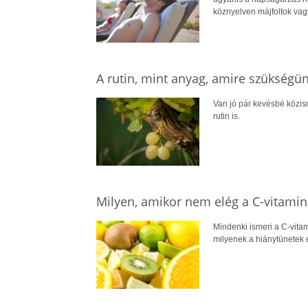
köznyelven májfoltok vagy
A rutin, mint anyag, amire szükségü
Van jó pár kevésbé közis
rutin is.
Milyen, amikor nem elég a C-vitamin
Mindenki ismeri a C-vitam
milyenek a hiánytünetek é