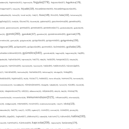
fogyás(279),
fogyókúra(178),
gadalom(25),
fogmosás(41),
fogorvos(24),
fogyasztás(67),
folyadék(119),
khagyma(47),
folsav(25),
folyadékbevitel(40),
folyadékfogyasztás(45),
főzés(149),
futás(132),
yadékpótlás(29),
fontos(25),
forralt bor(26),
Föld(27),
friss(44),
futóverseny(32),
ggőség(112),
fürdő(26),
fűszer(79),
fűszerek(28),
gabona(42),
gasztronómia(58),
genetika(45),
tén(32),
gluténmentes(34),
gomba(53),
gondolat(43),
gondolkodás(71),
gondoskodás(33),
gyakorlat(29),
gyerek(260),
gyermek(179),
gyerekek(117),
ász(31),
gyerekkor(32),
gyereknevelés(83),
gyógynövény(150),
ermekkor(36),
gyertya(28),
gyógyászat(36),
gyógyítás(69),
gyógymód(50),
ógyszer(165),
gyulladás(126),
gyógytea(40),
gyógyulás(85),
gyomor(62),
Gyömbér(66),
gyümölcs(340),
ulladáscsökkentő(103),
gyümölcslé(28),
hagyma(28),
hagyomány(36),
haj(85),
hangulat(112),
ápolás(36),
hajhullás(44),
hajmosás(24),
hal(70),
hála(25),
halál(39),
hányás(25),
yinger(25),
harmónia(69),
hasmenés(35),
hasznos(24),
hatás(84),
hatékony(52),
házasság(64),
i(27),
háziállat(48),
házimunka(28),
háztartás(43),
hétköznap(24),
hétvége(25),
hideg(80),
dratálás(69),
higiénia(52),
hit(26),
hízás(77),
hobbi(62),
home office(26),
hormon(79),
hormonok(25),
rmonrendszer(24),
hozzáállás(31),
hőmérséklet(44),
hőség(36),
hulladék(33),
humor(24),
hús(86),
húsvét(36),
idő(111),
ő(30),
idegrendszer(75),
időbeosztás(32),
időjárás(69),
idős(24),
illat(30),
illóolaj(78),
immunrendszer(315),
munerősítés(30),
immunerősítő(36),
influenza(45),
információ(33),
iskola(123),
er(29),
intelligencia(28),
internet(64),
inzulin(42),
inzulinrezisztencia(35),
írás(27),
olakezdés(25),
ital(75),
ivás(27),
íz(39),
izgalom(27),
izom(91),
izomzat(24),
ízület(54),
járvány(35),
kalória(193),
ték(89),
jóga(56),
Joghurt(67),
jótékony(41),
kaland(28),
kalcium(71),
kálium(50),
kapcsolat(209),
karácsony(174),
masz(30),
kamilla(41),
Kánikula(59),
káposzta(24),