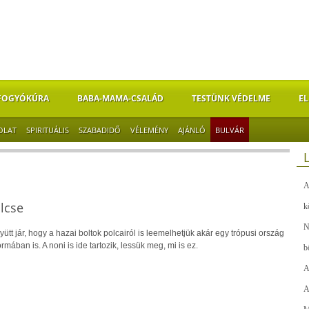
FOGYÓKÚRA
BABA-MAMA-CSALÁD
TESTÜNK VÉDELME
EL
OLAT
SPIRITUÁLIS
SZABADIDŐ
VÉLEMÉNY
AJÁNLÓ
BULVÁR
A
lcse
k
N
gyütt jár, hogy a hazai boltok polcairól is leemelhetjük akár egy trópusi ország
mában is. A noni is ide tartozik, lessük meg, mi is ez.
b
A
A