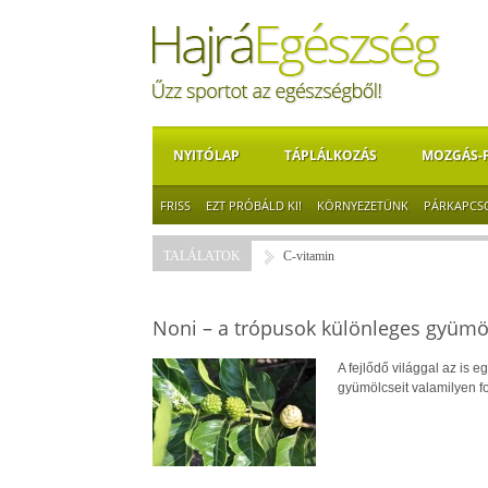
NYITÓLAP
TÁPLÁLKOZÁS
MOZGÁS-
FRISS
EZT PRÓBÁLD KI!
KÖRNYEZETÜNK
PÁRKAPCS
TALÁLATOK
C-vitamin
Noni – a trópusok különleges gyümö
A fejlődő világgal az is e
gyümölcseit valamilyen for