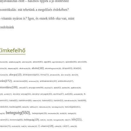
ályaválasztás előtt – hasznos tippek a jó döntéshez
sontritkulás: mit tehetünk a megelőzés érdekében?
-vitamin nyáron is? Igen, és ennek több oka van, mint
ondolnánk
Címkefelhő
ajándék(95),
itamin(36),
adalékanyag(28),
adomány(26),
advent(40),
agy(80),
agyműködés(27),
akció(39),
alkohol(182),
ivitás(30),
alapanyag(30),
alkalmazás(28),
alkoholfogyasztás(36),
állapot(43),
állat(54),
allergia(122),
attartás(33),
állóképesség(42),
Alma(72),
almaecet(26),
aloe vera(33),
álom(34),
lvás(272),
alvászavar(66),
aminosav(33),
antibakteriális(42),
antibiotikum(47),
ntioxidáns(199),
anyagcsere(99),
anya(67),
anyuka(27),
apa(42),
ápolás(29),
applikáció(26),
ásványi anyag(111),
(29),
arcbőr(27),
ásványi anyagok(40),
asztma(47),
autó(46),
avokádó(36),
B-
tamin(41),
baba(82),
baktérium(89),
balaton(34),
baleset(51),
banán(53),
bántalmazás(24),
barát(48),
rátok(50),
barátság(58),
béke(29),
bélflóra(37),
bélrendszer(33),
bemelegítés(24),
beszélgetés(61),
betegség(550),
eg(34),
betegségek(39),
bevásárlás(28),
bicikli(25),
biológia(25),
bőr(221),
boldogság(125),
zalom(41),
biztonság(66),
bolt(31),
bor(36),
borogatás(28),
böjt(27),
C-vitamin(120),
rápolás(70),
brokkoli(29),
buli(24),
bűntudat(32),
cékla(28),
cél(57),
célok(30),