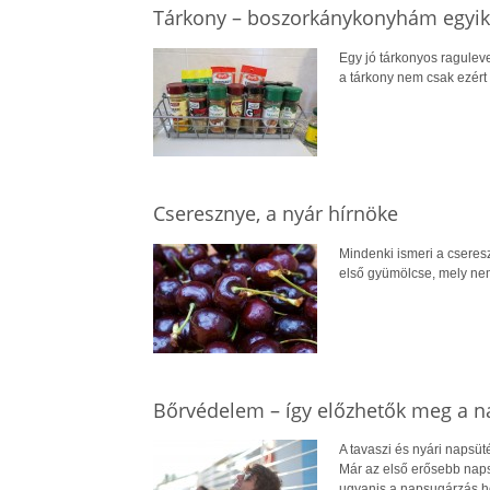
Tárkony – boszorkánykonyhám egyik
Egy jó tárkonyos ragulev
a tárkony nem csak ezért
Cseresznye, a nyár hírnöke
Mindenki ismeri a cseresz
első gyümölcse, mely ne
Bőrvédelem – így előzhetők meg a n
A tavaszi és nyári napsüt
Már az első erősebb nap
ugyanis a napsugárzás ho