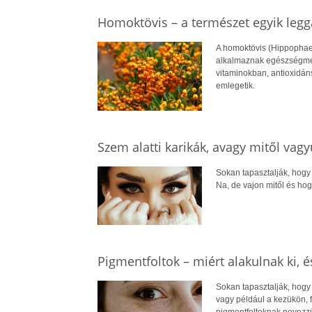
Homoktövis – a természet egyik leg
A homoktövis (Hippophae
alkalmaznak egészségmeg
vitaminokban, antioxidán
emlegetik.
Szem alatti karikák, avagy mitől va
Sokan tapasztalják, hogy 
Na, de vajon mitől és ho
Pigmentfoltok – miért alakulnak ki, é
Sokan tapasztalják, hogy
vagy például a kezükön, f
pigmentfoltoknak nevezz