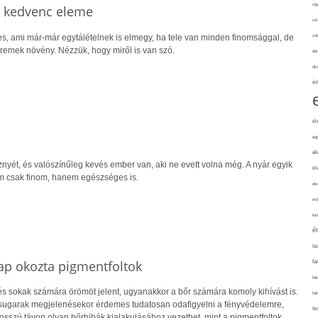
cig
 kedvenc eleme
csí
es, ami már-már egytálételnek is elmegy, ha tele van minden finomsággal, de
cuk
 remek növény. Nézzük, hogy miről is van szó.
de
div
éd
él
eg
él
nyét, és valószínűleg kevés ember van, aki ne evett volna még. A nyár egyik
él
m csak finom, hanem egészséges is.
elv
erd
int
é
fa
ap okozta pigmentfoltok
fá
fel
és sokak számára örömöt jelent, ugyanakkor a bőr számára komoly kihívást is.
fel
sugarak megjelenésekor érdemes tudatosan odafigyelni a fényvédelemre,
fe
sszú távon olyan bőrhibák kialakulásához vezethet, mint a pigmentfoltok,