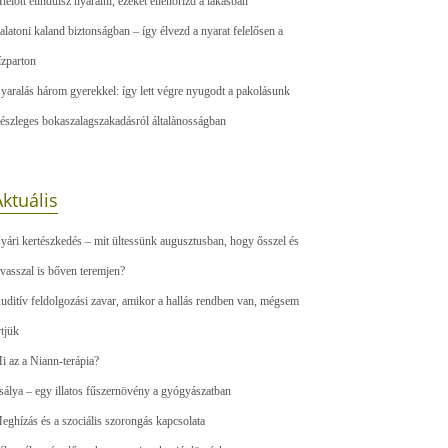
ielőtt elindulsz nyaralni, ezeket ellenőrizd a lakásban
alatoni kaland biztonságban – így élvezd a nyarat felelősen a
ízparton
yaralás három gyerekkel: így lett végre nyugodt a pakolásunk
észleges bokaszalagszakadásról általànosságban
ktuális
yári kertészkedés – mit ültessünk augusztusban, hogy ősszel és
avasszal is bőven teremjen?
uditív feldolgozási zavar, amikor a hallás rendben van, mégsem
rtjük
i az a Niann-terápia?
sálya – egy illatos fűszernövény a gyógyászatban
eghízás és a szociális szorongás kapcsolata