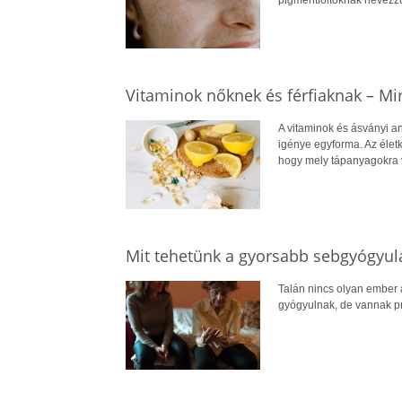
Vitaminok nőknek és férfiaknak – Mi
A vitaminok és ásványi 
igénye egyforma. Az életk
hogy mely tápanyagokra
Mit tehetünk a gyorsabb sebgyógyul
Talán nincs olyan ember a
gyógyulnak, de vannak pra