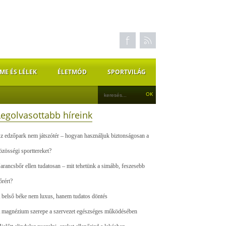
ME ÉS LÉLEK
ÉLETMÓD
SPORTVILÁG
Legolvasottabb híreink
z edzőpark nem játszótér – hogyan használjuk biztonságosan a
özösségi sporttereket?
arancsbőr ellen tudatosan – mit tehetünk a simább, feszesebb
őrért?
 belső béke nem luxus, hanem tudatos döntés
 magnézium szerepe a szervezet egészséges működésében