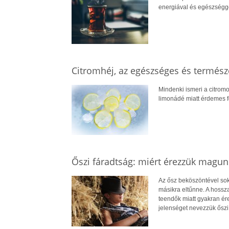
energiával és egészséggel
Citromhéj, az egészséges és termész
Mindenki ismeri a citromo
limonádé miatt érdemes 
Őszi fáradtság: miért érezzük magun
Az ősz beköszöntével soka
másikra eltűnne. A hossz
teendők miatt gyakran ére
jelenséget nevezzük őszi