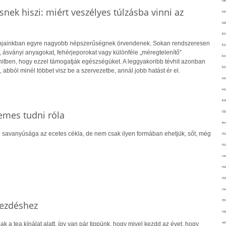
kar
nek hiszi: miért veszélyes túlzásba vinni az
kér
kié
ki
apjainkban egyre nagyobb népszerűségnek örvendenek. Sokan rendszeresen
ko
 ásványi anyagokat, fehérjeporokat vagy különféle „méregtelenítő”
ko
itben, hogy ezzel támogatják egészségüket. A leggyakoribb tévhit azonban
ko
abból minél többet visz be a szervezetbe, annál jobb hatást ér el.
kör
köz
kr
emes tudni róla
lá
lev
 savanyúsága az ecetes cékla, de nem csak ilyen formában ehetjük, sőt, még
ma
ma
me
me
mé
mo
mu
kezdéshez
na
k a tea kínálat alatt, így van pár tippünk, hogy mivel kezdd az évet, hogy
ne