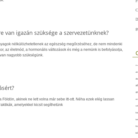
P
C
D
g
re van igazán szüksége a szervezetünknek?
anyagok nélkülözhetetlenek az egészség megőrzéséhez, de nem mindenki
or, az életmód, a hormonális változások és még a nemünk is befolyásolja,
 van nagyobb szükségünk.
A-v
akt
áll
a
ásért?
a
 Földön, akinek ne lett volna már sebe itt-ott. Néha ezek elég lassan
arc
ktikák, amelyekkel kicsit segíthetünk
vi
ba
bet
bi
bő