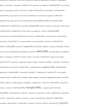
kávé(125),
ácsonyfa(25),
karantén(34),
káros(53),
keksz(29),
kellemetlen(29),
kenyér(32),
képesség(28),
kezelés(167),
dés(31),
kerékpár(25),
keringés(26),
kert(52),
kertészkedés(26),
készülődés(24),
kézmosás(28),
kikapcsolódás(106),
gés(25),
kiegyensúlyozott(26),
kihívás(43),
kimerültség(31),
kirándulás(84),
sgyerek(45),
kisgyermek(34),
kismama(38),
kitartás(50),
kockázat(34),
kocogás(24),
koffein(76),
kommunikáció(124),
koncentráció(94),
leszterin(76),
koleszterinszint(24),
kollagén(54),
konyha(149),
nditerem(51),
konfliktus(52),
kontroll(28),
kór(25),
kórház(29),
kórokozó(24),
kortizol(41),
könyv(106),
környezet(116),
zmetikum(40),
köhögés(40),
könyvajánló(24),
köret(30),
nyezetbarát(31),
környezetvédelem(78),
köröm(27),
kötődés(49),
következmény(33),
közérzet(43),
lekedés(26),
közösség(71),
közösségi média(27),
közösségi oldal(38),
kreatív(34),
kreativitás(79),
kritika(139),
kutatás(144),
kutya(100),
ém(62),
kultúra(36),
külföld(27),
kütyü(33),
lakás(65),
látás(34),
lélek(408),
z(42),
lazac(24),
légzés(49),
lehetőség(25),
lekvár(41),
lelki egészség(33),
levegő(42),
él(28),
Levendula(32),
leves(47),
lista(32),
liszt(36),
macska(33),
magány(42),
magas vérnyomás(28),
gnézium(70),
magvak(25),
magyar(25),
Magyarország(28),
magzat(25),
máj(60),
mandula(33),
marketing(31),
megelőzés(164),
sszázs(45),
medence(24),
meditáció(89),
megbetegedés(24),
megfázás(89),
glepetés(28),
megoldás(89),
melatonin(29),
meleg(74),
mellékhatás(24),
memória(72),
mennyiség(26),
nstruáció(50),
mentális(48),
mentális egészség(86),
menü(28),
méregtelenítés(48),
mese(40),
z(92),
migrén(27),
mindennapok(34),
minőség(33),
mobiltelefon(27),
modern(24),
módszer(68),
mogyoró(31),
mozgás(406),
motiváció(144),
sás(31),
mosoly(27),
mozgásforma(25),
mozi(42),
nka(182),
munkahely(92),
műtét(38),
művészet(29),
nagyszülő(27),
nap(35),
napfény(54),
napirend(35),
pozás(37),
napsütés(38),
naptej(32),
narancs(27),
nasi(31),
nassolás(41),
nátha(44),
negatív(50),
nyár(201),
nő(106),
növény(112),
hézség(36),
népszerű(42),
nevelés(83),
nevetés(30),
nők(42),