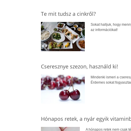
Te mit tudsz a cinkről?
Sokat halljuk, hogy menn
az információkat!
Cseresznye szezon, használd ki!
Mindenki ismeri a csereszn
Érdemes sokat fogyasztan
Hónapos retek, a nyár egyik vitami
A hónapos retek nem csak té