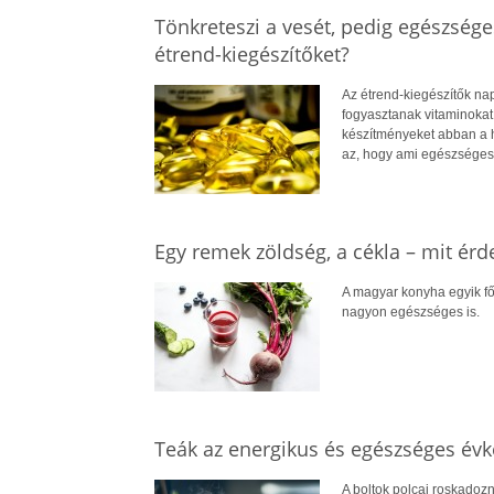
Tönkreteszi a vesét, pedig egészséges
étrend-kiegészítőket?
Az étrend-kiegészítők n
fogyasztanak vitaminokat,
készítményeket abban a h
az, hogy ami egészséges, 
Egy remek zöldség, a cékla – mit érd
A magyar konyha egyik fő
nagyon egészséges is.
Teák az energikus és egészséges év
A boltok polcai roskadozna