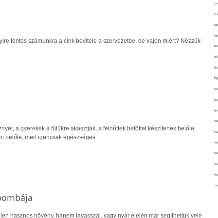
sz
s
tan
táp
yire fontos számunkra a cink bevitele a szervezetbe, de vajon miért? Nézzük
ta
te
te
ti
tör
tú
újr
va
yét, a gyerekek a fülükre akasztják, a felnőttek befőttet készítenek belőle.
vá
i belőle, mert igencsak egészséges.
vé
ve
vir
vit
zav
nbombája
len hasznos növény, hanem tavasszal, vagy nyár elején már segíthetjük vele