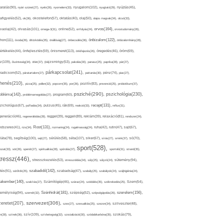
nyugalom(102),
aralás(90),
nyári szünet(27),
nyelv(26),
nyomelem(33),
nyugtató(29),
nyújtás(45),
afigyelés(52),
ok(36),
okostelefon(57),
oktatás(40),
olaj(50),
olajos magvak(34),
olcsó(33),
olvasás(101),
orvos(164),
ívaolaj(42),
omega-3(31),
online(52),
orrfolyás(24),
orvostudomány(26),
thon(111),
önbizalom(122),
óvoda(26),
öltözködés(35),
önállóság(27),
önbecsülés(36),
önbizalomhiány(28),
önismeret(113),
értékelés(44),
önfejlesztés(59),
önkifejezés(26),
öregedés(46),
öröm(69),
z(109),
őszinteség(34),
ötlet(37),
pajzsmirigy(53),
pakolás(30),
panasz(25),
paprika(28),
pár(27),
párkapcsolat(241),
radicsom(52),
páratartalom(27),
pattanás(30),
pénz(74),
piac(27),
ihenés(210),
pizza(25),
pollen(32),
popcorn(35),
por(26),
pozitív(83),
prevenció(25),
probiotikum(37),
psziché(290),
pszichológia(230),
obléma(142),
problémamegoldás(27),
program(60),
recept(131),
zichológus(67),
puffadás(34),
pulzus(45),
rák(69),
reakció(33),
reflux(31),
generáció(46),
regenerálódás(28),
reggel(39),
reggeli(89),
reklám(39),
relaxáció(81),
rendszer(24),
Rost(131),
ndszeres(41),
rizs(34),
rozmaring(24),
rugalmasság(24),
ruha(42),
rutin(47),
sajt(67),
segítség(100),
séta(107),
láta(78),
sejt(27),
sérülés(58),
siker(67),
sírás(27),
smink(37),
só(70),
sport(528),
ozat(33),
sör(26),
spenót(27),
spiritualitás(28),
spórolás(37),
sportoló(31),
strand(35),
tressz(446),
sütemény(94),
stresszkezelés(53),
stresszoldás(34),
súly(25),
súlyzó(24),
szabadidő(142),
tés(91),
sütőtök(25),
szabadság(47),
szabály(25),
szabályok(24),
szájhigiénia(24),
akember(140),
szakítás(27),
Számítógép(46),
száraz(24),
szédülés(35),
székrekedés(25),
Szem(54),
Szénhidrát(181),
emélyiség(94),
szerelem(156),
szemét(32),
szépség(52),
szépségápolás(26),
szervezet(306),
zeretet(207),
szex(27),
szexualitás(25),
szezon(34),
szilveszter(48),
szív(109),
n(28),
színek(36),
szívbetegség(32),
szocializáció(30),
szódabikarbóna(35),
szokás(79),