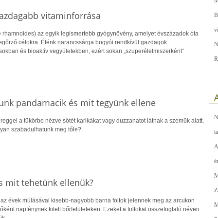
M
gazdagabb vitaminforrása
B
v
 rhamnoides) az egyik legismertebb gyógynövény, amelyet évszázadok óta
őrző célokra. Élénk narancssárga bogyói rendkívül gazdagok
N
sokban és bioaktív vegyületekben, ezért sokan „szuperélelmiszerként”
R
A
gyunk pandamacik és mit tegyünk ellene
N
reggel a tükörbe nézve sötét karikákat vagy duzzanatot látnak a szemük alatt.
gyan szabadulhatunk meg tőle?
t
A
é
M
s mit tehetünk ellenük?
Z
 az évek múlásával kisebb-nagyobb barna foltok jelennek meg az arcukon
M
őként napfénynek kitett bőrfelületeken. Ezeket a foltokat összefoglaló néven
ük.