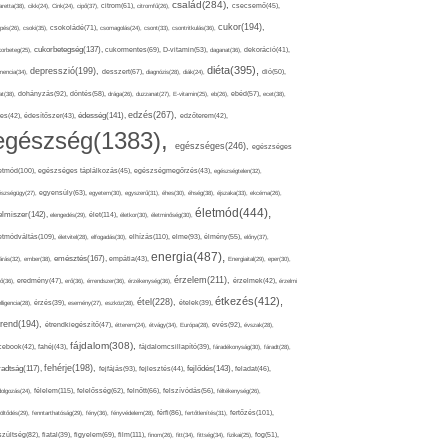
család(284),
aretta(38),
cikk(24),
Cink(24),
cipő(37),
citrom(61),
citromfű(26),
csecsemő(45),
cukor(194),
pés(26),
csoki(35),
csokoládé(71),
csomagolás(24),
csont(33),
csontritkulás(36),
cukorbetegség(137),
orbeteg(25),
cukormentes(69),
D-vitamin(53),
daganat(36),
dekoráció(41),
diéta(395),
depresszió(199),
mencia(34),
desszert(67),
diagnózis(28),
diák(24),
dió(50),
dohányzás(92),
at(38),
döntés(58),
drága(26),
duzzanat(27),
E-vitamin(25),
eb(26),
ebéd(57),
ecet(38),
edzés(267),
édesség(141),
es(42),
édesítőszer(43),
edzőterem(42),
egészség(1383),
egészséges(246),
egészséges
etmód(100),
egészséges táplálkozás(45),
egészségmegőrzés(43),
egészségtelen(32),
észségügy(27),
egyensúly(63),
egyetem(30),
egyszerű(31),
éhes(30),
éhség(38),
éjszaka(33),
ekcéma(26),
életmód(444),
elmiszer(142),
élet(114),
elengedés(29),
életkor(30),
életminőség(30),
etmódváltás(109),
elhízás(110),
elme(93),
életvitel(28),
elfogadás(30),
élmény(55),
előny(37),
energia(487),
emésztés(167),
árás(32),
ember(38),
empátia(43),
Energiaital(29),
eper(30),
érzelem(211),
ő(36),
eredmény(47),
erő(36),
érrendszer(36),
érzékenység(36),
érzelmek(42),
érzelmi
étkezés(412),
étel(228),
elligencia(28),
érzés(39),
esemény(27),
eszköz(28),
ételek(39),
trend(194),
evés(92),
étrendkiegészítő(47),
étterem(24),
étvágy(34),
Európa(28),
évszak(28),
fájdalom(308),
cebook(42),
fahéj(43),
fájdalomcsillapító(39),
fáradékonyság(30),
fáradt(28),
fehérje(198),
radtság(117),
fejfájás(93),
fejlődés(143),
fejlesztés(44),
feladat(46),
félelem(115),
dolgozás(24),
felelősség(62),
felnőtt(66),
felszívódás(56),
féltékenység(26),
fertőzés(101),
töltődés(29),
fenntarthatóság(29),
fény(36),
fényvédelem(28),
férfi(86),
fertőtlenítés(31),
film(111),
szültség(82),
fiatal(39),
figyelem(69),
finom(26),
fitt(34),
fittség(34),
fizikai(25),
fog(51),