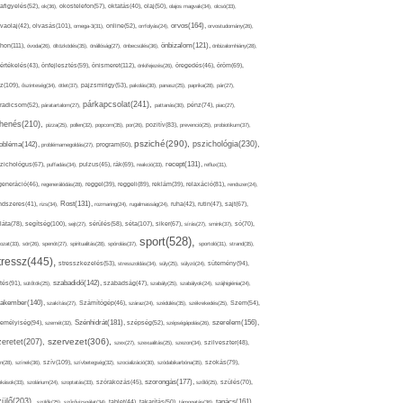
afigyelés(52),
ok(36),
okostelefon(57),
oktatás(40),
olaj(50),
olajos magvak(34),
olcsó(33),
olvasás(101),
orvos(164),
ívaolaj(42),
omega-3(31),
online(52),
orrfolyás(24),
orvostudomány(26),
thon(111),
önbizalom(121),
óvoda(26),
öltözködés(35),
önállóság(27),
önbecsülés(36),
önbizalomhiány(28),
önismeret(112),
értékelés(43),
önfejlesztés(59),
önkifejezés(26),
öregedés(46),
öröm(69),
z(109),
őszinteség(34),
ötlet(37),
pajzsmirigy(53),
pakolás(30),
panasz(25),
paprika(28),
pár(27),
párkapcsolat(241),
radicsom(52),
páratartalom(27),
pattanás(30),
pénz(74),
piac(27),
ihenés(210),
pizza(25),
pollen(32),
popcorn(35),
por(26),
pozitív(83),
prevenció(25),
probiotikum(37),
psziché(290),
pszichológia(230),
obléma(142),
problémamegoldás(27),
program(60),
recept(131),
zichológus(67),
puffadás(34),
pulzus(45),
rák(69),
reakció(33),
reflux(31),
generáció(46),
regenerálódás(28),
reggel(39),
reggeli(89),
reklám(39),
relaxáció(81),
rendszer(24),
Rost(131),
ndszeres(41),
rizs(34),
rozmaring(24),
rugalmasság(24),
ruha(42),
rutin(47),
sajt(67),
segítség(100),
séta(107),
láta(78),
sejt(27),
sérülés(58),
siker(67),
sírás(27),
smink(37),
só(70),
sport(528),
ozat(33),
sör(26),
spenót(27),
spiritualitás(28),
spórolás(37),
sportoló(31),
strand(35),
tressz(445),
sütemény(94),
stresszkezelés(53),
stresszoldás(34),
súly(25),
súlyzó(24),
szabadidő(142),
tés(91),
sütőtök(25),
szabadság(47),
szabály(25),
szabályok(24),
szájhigiénia(24),
akember(140),
szakítás(27),
Számítógép(46),
száraz(24),
szédülés(35),
székrekedés(25),
Szem(54),
Szénhidrát(181),
emélyiség(94),
szerelem(156),
szemét(32),
szépség(52),
szépségápolás(26),
szervezet(306),
zeretet(207),
szex(27),
szexualitás(25),
szezon(34),
szilveszter(48),
szív(109),
n(28),
színek(36),
szívbetegség(32),
szocializáció(30),
szódabikarbóna(35),
szokás(79),
szorongás(177),
okások(33),
szolárium(24),
szoptatás(33),
szórakozás(45),
szőlő(25),
szülés(70),
zülő(203),
tanács(161),
szülők(25),
szűrővizsgálat(34),
tablet(44),
takarítás(50),
támogatás(36),