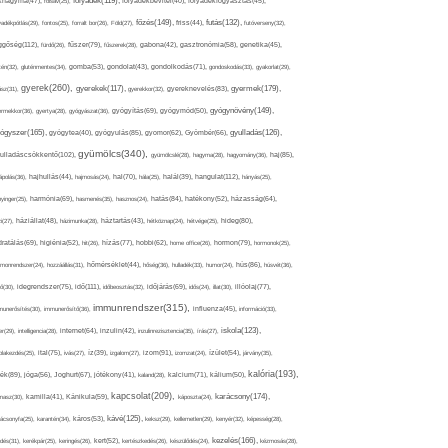
folyadék(119),
khagyma(47),
folsav(25),
folyadékbevitel(40),
folyadékfogyasztás(45),
főzés(149),
futás(132),
yadékpótlás(29),
fontos(25),
forralt bor(26),
Föld(27),
friss(44),
futóverseny(32),
ggőség(112),
fürdő(26),
fűszer(79),
fűszerek(28),
gabona(42),
gasztronómia(58),
genetika(45),
tén(32),
gluténmentes(34),
gomba(53),
gondolat(43),
gondolkodás(71),
gondoskodás(33),
gyakorlat(29),
gyerek(260),
gyermek(179),
gyerekek(117),
ász(31),
gyerekkor(32),
gyereknevelés(83),
gyógynövény(149),
ermekkor(36),
gyertya(28),
gyógyászat(36),
gyógyítás(69),
gyógymód(50),
ógyszer(165),
gyulladás(126),
gyógytea(40),
gyógyulás(85),
gyomor(62),
Gyömbér(66),
gyümölcs(340),
ulladáscsökkentő(102),
gyümölcslé(28),
hagyma(28),
hagyomány(36),
haj(85),
hangulat(112),
ápolás(36),
hajhullás(44),
hajmosás(24),
hal(70),
hála(25),
halál(39),
hányás(25),
yinger(25),
harmónia(69),
hasmenés(35),
hasznos(24),
hatás(84),
hatékony(52),
házasság(64),
i(27),
háziállat(48),
házimunka(28),
háztartás(43),
hétköznap(24),
hétvége(25),
hideg(80),
dratálás(69),
higiénia(52),
hit(26),
hízás(77),
hobbi(62),
home office(26),
hormon(79),
hormonok(25),
rmonrendszer(24),
hozzáállás(31),
hőmérséklet(44),
hőség(36),
hulladék(33),
humor(24),
hús(86),
húsvét(36),
idő(111),
ő(30),
idegrendszer(75),
időbeosztás(32),
időjárás(69),
idős(24),
illat(30),
illóolaj(77),
immunrendszer(315),
munerősítés(30),
immunerősítő(36),
influenza(45),
információ(33),
iskola(123),
er(29),
intelligencia(28),
internet(64),
inzulin(42),
inzulinrezisztencia(35),
írás(27),
olakezdés(25),
ital(75),
ivás(27),
íz(39),
izgalom(27),
izom(91),
izomzat(24),
ízület(54),
járvány(35),
kalória(193),
ték(89),
jóga(56),
Joghurt(67),
jótékony(41),
kaland(28),
kalcium(71),
kálium(50),
kapcsolat(209),
karácsony(174),
masz(30),
kamilla(41),
Kánikula(59),
káposzta(24),
kávé(125),
ácsonyfa(25),
karantén(34),
káros(53),
keksz(29),
kellemetlen(29),
kenyér(32),
képesség(28),
kezelés(166),
dés(31),
kerékpár(25),
keringés(26),
kert(52),
kertészkedés(26),
készülődés(24),
kézmosás(28),