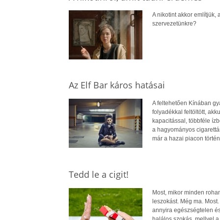
A nikotint akkor említjük
szervezetünkre?
Az Elf Bar káros hatásai
A feltehetően Kínában gy
folyadékkal feltöltött, ak
kapacitással, többféle í
a hagyományos cigarettána
már a hazai piacon történ
Tedd le a cigit!
Most, mikor minden rohaml
leszokást. Még ma. Most. 
annyira egészségtelen és
halálos szokás, mellyel a