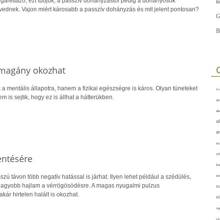
garettázó, ezt tudjuk, a passzív dohányzástól pedig a dohányosok
k
ednek. Vajon miért károsabb a passzív dohányzás és mit jelent pontosan?
G
B
s magány okozhat
 mentális állapotra, hanem a fizikai egészségre is káros. Olyan tüneteket
A-v
 is sejtik, hogy ez is állhat a hátterükben.
akt
áll
a
a
arc
vi
entésére
ba
zú távon több negatív hatással is járhat. Ilyen lehet például a szédülés,
bet
 nagyobb hajlam a vérrögösödésre. A magas nyugalmi pulzus
bi
kár hirtelen halált is okozhat.
bő
cig
csí