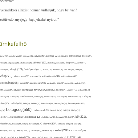
ockázatát?
yermekkori elhízás: honnan tudhatjuk, hogy baj van?
esötétedő anyajegy: bajt jelezhet nyáron?
Címkefelhő
ajándék(95),
itamin(36),
adalékanyag(28),
adomány(26),
advent(40),
agy(80),
agyműködés(27),
akció(39),
alkohol(182),
ivitás(30),
alapanyag(30),
alkalmazás(28),
alkoholfogyasztás(36),
állapot(43),
állat(54),
allergia(122),
attartás(33),
állóképesség(42),
Alma(72),
almaecet(26),
aloe vera(33),
álom(34),
lvás(272),
alvászavar(66),
aminosav(33),
antibakteriális(42),
antibiotikum(47),
ntioxidáns(198),
anyagcsere(99),
anya(67),
anyuka(27),
apa(42),
ápolás(29),
applikáció(26),
ásványi anyag(111),
(29),
arcbőr(27),
ásványi anyagok(40),
asztma(47),
autó(46),
avokádó(36),
B-
tamin(41),
baba(82),
baktérium(89),
balaton(34),
baleset(51),
banán(53),
bántalmazás(24),
barát(48),
rátok(50),
barátság(58),
béke(29),
bélflóra(37),
bélrendszer(33),
bemelegítés(24),
beszélgetés(61),
betegség(550),
eg(34),
betegségek(39),
bevásárlás(28),
bicikli(25),
biológia(25),
bőr(221),
boldogság(125),
zalom(41),
biztonság(66),
bolt(31),
bor(36),
borogatás(28),
böjt(27),
C-vitamin(120),
rápolás(70),
brokkoli(29),
buli(24),
bűntudat(32),
cékla(28),
cél(57),
célok(29),
család(284),
aretta(38),
cikk(24),
Cink(24),
cipő(37),
citrom(61),
citromfű(26),
csecsemő(45),
cukor(194),
pés(26),
csoki(35),
csokoládé(71),
csomagolás(24),
csont(32),
csontritkulás(35),