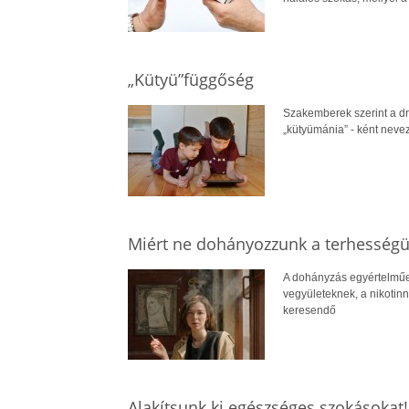
„Kütyü”függőség
Szakemberek szerint a dr
„kütyümánia” - ként neve
Miért ne dohányozzunk a terhességün
A dohányzás egyértelműen
vegyületeknek, a nikotin
keresendő
Alakítsunk ki egészséges szokásokat!