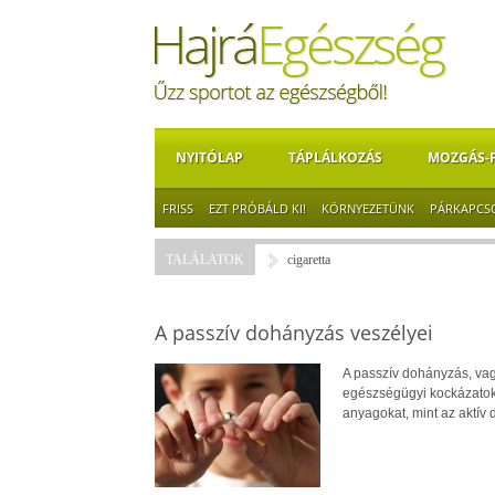
NYITÓLAP
TÁPLÁLKOZÁS
MOZGÁS-
FRISS
EZT PRÓBÁLD KI!
KÖRNYEZETÜNK
PÁRKAPCS
TALÁLATOK
cigaretta
A passzív dohányzás veszélyei
A passzív dohányzás, vag
egészségügyi kockázatoka
anyagokat, mint az aktív