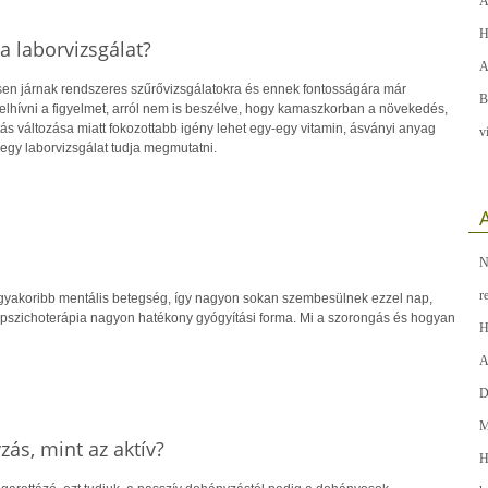
A
H
 laborvizsgálat?
A
en járnak rendszeres szűrővizsgálatokra és ennek fontosságára már
B
hívni a figyelmet, arról nem is beszélve, hogy kamaszkorban a növekedés,
ás változása miatt fokozottabb igény lehet egy-egy vitamin, ásványi anyag
v
 egy laborvizsgálat tudja megmutatni.
A
N
r
gyakoribb mentális betegség, így nagyon sokan szembesülnek ezzel nap,
pszichoterápia nagyon hatékony gyógyítási forma. Mi a szorongás és hogyan
H
A
D
M
ás, mint az aktív?
H