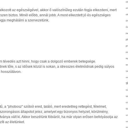
od
ol
lkozott az egészségével, akkor ő valószínűleg ezután fogja elkezdeni, mert
észen biztos. Minél előbb, annál jobb. A most elkezdett jó és egészséges
ot
ogja meghálálni a szervezetünk.
ön
ős
pa
p
pr
ps
re
m tévedés azt hinni, hogy csak a dolgozó emberek betegsége.
re
nek tőle, s az idősek közül is sokan, a stresszes életmódnak pedig súlyos
 hosszútávon.
sa
sor
s
sü
sz
sz
ű, a "phobosz" szóból ered, találó, mert eredetileg rettegést, félelmet,
s
szorongásos állapotot jelez, amelyet egy bizonyos helyzet, körülmény,
szí
látványa vált ki. Akkor beszélünk fóbiáról, ha már olyan erősen befolyásolja az
ti az életünket.
sz
s