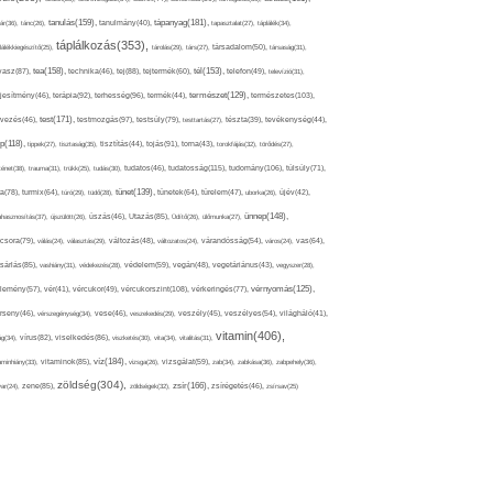
tápanyag(181),
tanulás(159),
ár(36),
tánc(26),
tanulmány(40),
tapasztalat(27),
táplálék(34),
táplálkozás(353),
lálékkiegészítő(25),
tárolás(29),
társ(27),
társadalom(50),
társaság(31),
tea(158),
tél(153),
vasz(87),
technika(46),
tej(88),
tejtermék(60),
telefon(49),
televízió(31),
terápia(92),
terhesség(96),
természet(129),
természetes(103),
ljesítmény(46),
termék(44),
test(171),
testmozgás(97),
rvezés(46),
testsúly(79),
testtartás(27),
tészta(39),
tevékenység(44),
pp(118),
tippek(27),
tisztaság(35),
tisztítás(44),
tojás(91),
torna(43),
torokfájás(32),
törődés(27),
tudatosság(115),
tudomány(106),
ténet(38),
trauma(31),
trükk(25),
tudás(30),
tudatos(46),
túlsúly(71),
tünet(139),
ra(78),
turmix(64),
túró(29),
tüdő(28),
tünetek(64),
türelem(47),
uborka(26),
újév(42),
ünnep(148),
ahasznosítás(37),
újszülött(26),
úszás(46),
Utazás(85),
Üdítő(26),
ülőmunka(27),
csora(79),
válás(24),
választás(29),
változás(48),
változatos(24),
várandósság(54),
város(24),
vas(64),
sárlás(85),
vashiány(31),
védekezés(28),
védelem(59),
vegán(48),
vegetáriánus(43),
vegyszer(28),
vércukorszint(108),
vérnyomás(125),
lemény(57),
vér(41),
vércukor(49),
vérkeringés(77),
rseny(46),
vérszegénység(34),
vese(46),
veszekedés(29),
veszély(45),
veszélyes(54),
világháló(41),
vitamin(406),
ág(34),
vírus(82),
viselkedés(86),
viszketés(30),
vita(34),
vitalitás(31),
víz(184),
aminhiány(33),
vitaminok(85),
vizsga(26),
vizsgálat(59),
zab(34),
zabkása(36),
zabpehely(36),
zöldség(304),
zsír(166),
ar(24),
zene(85),
zöldségek(32),
zsírégetés(46),
zsírsav(25)