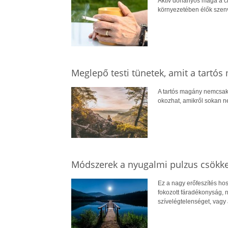
Aktív dohányos maga a ci
környezetében élők szenv
Meglepő testi tünetek, amit a tartó
A tartós magány nemcsak a
okozhat, amikről sokan nem
Módszerek a nyugalmi pulzus csökk
Ez a nagy erőfeszítés hoss
fokozott fáradékonyság,
szívelégtelenséget, vagy a