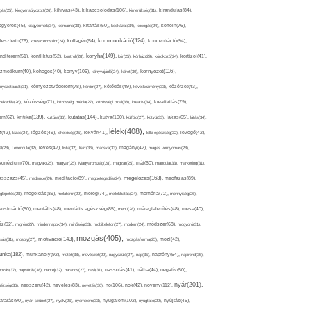
kikapcsolódás(106),
gés(25),
kiegyensúlyozott(26),
kihívás(43),
kimerültség(31),
kirándulás(84),
sgyerek(45),
kisgyermek(34),
kismama(38),
kitartás(50),
kockázat(34),
kocogás(24),
koffein(76),
kommunikáció(124),
koncentráció(94),
leszterin(76),
koleszterinszint(24),
kollagén(54),
konyha(149),
nditerem(51),
konfliktus(52),
kontroll(28),
kór(25),
kórház(29),
kórokozó(24),
kortizol(41),
könyv(106),
környezet(116),
zmetikum(40),
köhögés(40),
könyvajánló(24),
köret(30),
nyezetbarát(31),
környezetvédelem(78),
köröm(27),
kötődés(49),
következmény(33),
közérzet(43),
lekedés(26),
közösség(71),
közösségi média(27),
közösségi oldal(38),
kreatív(34),
kreativitás(79),
kritika(139),
kutatás(144),
kutya(100),
ém(62),
kultúra(36),
külföld(27),
kütyü(33),
lakás(65),
látás(34),
lélek(408),
z(42),
lazac(24),
légzés(49),
lehetőség(25),
lekvár(41),
lelki egészség(32),
levegő(42),
él(28),
Levendula(32),
leves(47),
lista(32),
liszt(36),
macska(33),
magány(42),
magas vérnyomás(28),
gnézium(70),
magvak(25),
magyar(25),
Magyarország(28),
magzat(25),
máj(60),
mandula(33),
marketing(31),
megelőzés(163),
sszázs(45),
medence(24),
meditáció(89),
megbetegedés(24),
megfázás(89),
glepetés(28),
megoldás(89),
melatonin(29),
meleg(74),
mellékhatás(24),
memória(72),
mennyiség(26),
nstruáció(50),
mentális(48),
mentális egészség(85),
menü(28),
méregtelenítés(48),
mese(40),
z(92),
migrén(27),
mindennapok(34),
minőség(33),
mobiltelefon(27),
modern(24),
módszer(68),
mogyoró(31),
mozgás(405),
motiváció(143),
sás(31),
mosoly(27),
mozgásforma(25),
mozi(42),
nka(182),
munkahely(92),
műtét(38),
művészet(29),
nagyszülő(27),
nap(35),
napfény(54),
napirend(35),
pozás(37),
napsütés(38),
naptej(32),
narancs(27),
nasi(31),
nassolás(41),
nátha(44),
negatív(50),
nyár(201),
nő(106),
növény(112),
hézség(36),
népszerű(42),
nevelés(83),
nevetés(30),
nők(42),
nyugalom(102),
aralás(90),
nyári szünet(27),
nyelv(26),
nyomelem(33),
nyugtató(29),
nyújtás(45),