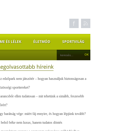
ME ÉS LÉLEK
ÉLETMÓD
SPORTVILÁG
Legolvasottabb híreink
z edzőpark nem játszótér – hogyan használjuk biztonságosan a
özösségi sporttereket?
arancsbőr ellen tudatosan – mit tehetünk a simább, feszesebb
őrért?
gy barátság vége: miért fáj ennyire, és hogyan lépjünk tovább?
 belső béke nem luxus, hanem tudatos döntés