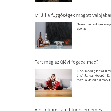
Mi áll a függőségek mögött valójába
Szinte mindenkinek megva
sport is.
Tart még az újévi fogadalmad?
Kinek meddig tart az újé
érte? Január közepén jár
ma? Folytatod a diétát? H
A nikotinról, amit tudni érdemes