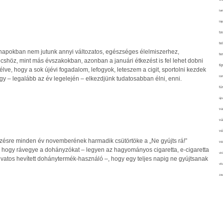
tan
táp
ta
te
hónapokban nem jutunk annyi változatos, egészséges élelmiszerhez,
te
shöz, mint más évszakokban, azonban a januári étkezést is fel lehet dobni
ti
élve, hogy a sok újévi fogadalom, lefogyok, leteszem a cigit, sportolni kezdek
tör
ogy – legalább az év legelején – elkezdjünk tudatosabban élni, enni.
tú
újr
va
vá
vé
sre minden év novemberének harmadik csütörtöke a „Ne gyújts rá!”
ve
, hogy rávegye a dohányzókat – legyen az hagyományos cigaretta, e-cigaretta
vir
ivatos hevített dohánytermék-használó –, hogy egy teljes napig ne gyújtsanak
vit
zav