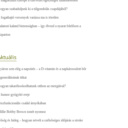
 magnézium szerepe a szervezet egészséges működésében
ogyan szabaduljunk ki a túlgondolás csapdájából?
 fogathajtó versenyek varázsa ma is töretlen
alatoni kaland biztonságban – így élvezd a nyarat felelősen a
ízparton
ktuális
yáron sem elég a napsütés – a D-vitamin és a napkárosodott bőr
egenerálásának titkai
ogyan takarékoskodhatunk otthon az energiával?
 humor gyógyító ereje
iszfunkcionális család árnyékában
illie Bobby Brown ismét nyomoz
őség és hideg – hogyan növeli a szélsőséges időjárás a stroke