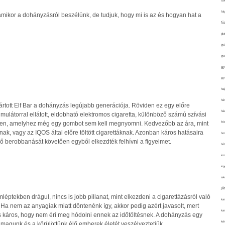
fo
fol
, amikor a dohányzásról beszélünk, de tudjuk, hogy mi is az és hogyan hat a
fü
glu
gy
gy
gy
gy
haj
hán
ártott Elf Bar a dohányzás legújabb generációja. Röviden ez egy előre
ház
kumulátorral ellátott, eldobható elektromos cigaretta, különböző számú szívási
hi
zben, amelyhez még egy gombot sem kell megnyomni. Kedvezőbb az ára, mint
k, vagy az IQOS által előre töltött cigarettáknak. Azonban káros hatásaira
ho
ő berobbanását követően egyből elkezdték felhívni a figyelmet.
hűt
im
ing
isk
já
éptekben drágul, nincs is jobb pillanat, mint elkezdeni a cigarettázásról való
ka
Ha nem az anyagiak miatt döntenénk így, akkor pedig azért javasolt, mert
kar
 káros, hogy nem éri meg hódolni ennek az időtöltésnek. A dohányzás egy
kér
 magunk és a körülöttünk élő emberek életét veszélyeztetjük.