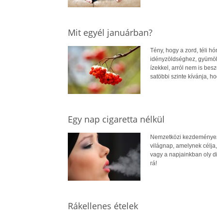
Mit egyél januárban?
Tény, hogy a zord, téli 
idényzöldséghez, gyümölc
ízekkel, arról nem is besz
satöbbi szinte kívánja, h
Egy nap cigaretta nélkül
Nemzetközi kezdeményezé
világnap, amelynek célja
vagy a napjainkban oly d
rá!
Rákellenes ételek