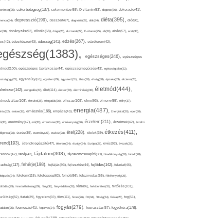
cukorbetegség(137),
orbeteg(25),
cukormentes(69),
D-vitamin(53),
daganat(36),
dekoráció(41),
diéta(395),
depresszió(199),
mencia(34),
desszert(67),
diagnózis(28),
diák(24),
dió(50),
dohányzás(92),
at(38),
döntés(58),
drága(26),
duzzanat(27),
E-vitamin(25),
eb(26),
ebéd(57),
ecet(38),
edzés(267),
édesség(141),
es(42),
édesítőszer(43),
edzőterem(42),
egészség(1383),
egészséges(246),
egészséges
etmód(100),
egészséges táplálkozás(44),
egészségmegőrzés(43),
egészségtelen(32),
észségügy(27),
egyensúly(63),
egyetem(29),
egyszerű(31),
éhes(30),
éhség(38),
éjszaka(33),
ekcéma(26),
életmód(444),
elmiszer(142),
élet(114),
elengedés(29),
életkor(30),
életminőség(30),
etmódváltás(108),
elhízás(109),
elme(93),
életvitel(28),
elfogadás(30),
élmény(55),
előny(37),
energia(487),
emésztés(166),
árás(32),
ember(38),
empátia(43),
Energiaital(29),
eper(30),
érzelem(211),
ő(36),
eredmény(47),
erő(36),
érrendszer(36),
érzékenység(36),
érzelmek(42),
érzelmi
étkezés(411),
étel(228),
elligencia(28),
érzés(39),
esemény(27),
eszköz(28),
ételek(39),
trend(193),
evés(92),
étrendkiegészítő(47),
étterem(24),
étvágy(34),
Európa(28),
évszak(28),
fájdalom(308),
cebook(42),
fahéj(43),
fájdalomcsillapító(39),
fáradékonyság(30),
fáradt(28),
fehérje(198),
radtság(117),
fejfájás(93),
fejlődés(142),
fejlesztés(44),
feladat(46),
félelem(115),
dolgozás(24),
felelősség(62),
felnőtt(66),
felszívódás(56),
féltékenység(26),
fertőzés(101),
töltődés(29),
fenntarthatóság(29),
fény(36),
fényvédelem(28),
férfi(86),
fertőtlenítés(31),
film(111),
szültség(82),
fiatal(39),
figyelem(69),
finom(26),
fitt(34),
fittség(34),
fizikai(25),
fog(51),
fogyás(279),
fogyókúra(178),
gadalom(25),
fogmosás(41),
fogorvos(24),
fogyasztás(67),