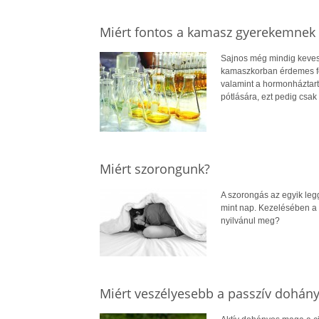
Miért fontos a kamasz gyerekemnek a
Sajnos még mindig keves
kamaszkorban érdemes fel
valamint a hormonháztart
pótlására, ezt pedig csak
Miért szorongunk?
A szorongás az egyik leg
mint nap. Kezelésében a 
nyilvánul meg?
Miért veszélyesebb a passzív dohányz