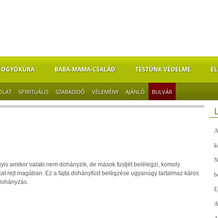
FOGYÓKÚRA
BABA-MAMA-CSALÁD
TESTÜNK VÉDELME
EL
OLAT
SPIRITUÁLIS
SZABADIDŐ
VÉLEMÉNY
AJÁNLÓ
BULVÁR
A
k
N
yis amikor valaki nem dohányzik, de mások füstjét belélegzi, komoly
t rejt magában. Ez a fajta dohányfüst belégzése ugyanúgy tartalmaz káros
b
 dohányzás.
E
A