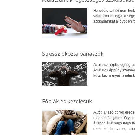
Ha eddig valaki nem fogla
valamikor el fogja, az eg
szokásainkat a jövőben f
Stressz okozta panaszok
A stressz népbetegség, á
A fiatalok éppúgy szenved
következményei lehetnek
Fóbiák és kezelésük
A „fóbia” szó görög eredet
menekülést jelent. Olyan 
állapot, állat vagy tárgy 
életünket, hogy megnehezí