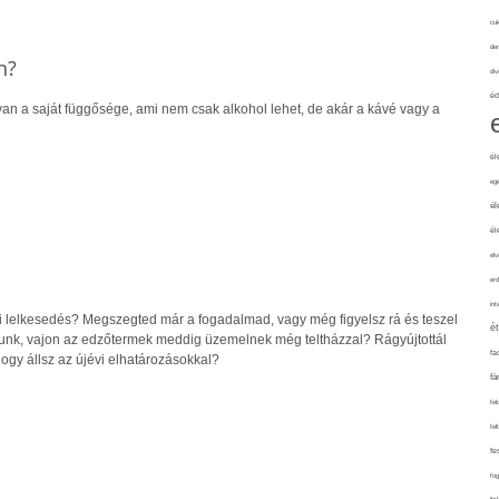
cuk
de
n?
div
éd
n a saját függősége, ami nem csak alkohol lehet, de akár a kávé vagy a
él
eg
él
él
elv
erd
int
vi lelkesedés? Megszegted már a fogadalmad, vagy még figyelsz rá és teszel
é
unk, vajon az edzőtermek meddig üzemelnek még teltházzal? Rágyújtottál
fa
ogy állsz az újévi elhatározásokkal?
fá
fel
fel
fe
fo