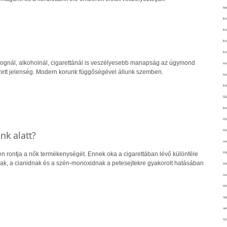
kié
ki
ko
ko
ko
ognál, alkoholnál, cigarettánál is veszélyesebb manapság az úgymond
kör
zett jelenség. Modern korunk függőségével állunk szemben.
köz
kr
lá
lev
ma
ma
k alatt?
me
me
 rontja a nők termékenységét. Ennek oka a cigarettában lévő különféle
nak, a cianidnak és a szén-monoxidnak a petesejtekre gyakorolt hatásában
mé
mo
mu
na
ne
ny