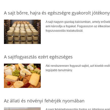
A sajt bőrre, hajra és egészségre gyakorolt jótékon
A sajt nagyon gazdag kalciumban, amely erősebbé
ami károsítja a fogakat. Fogyasszon az étkezések
fogszuvasodás kialakulását.
A sajtfogyasztás ezért egészséges
Aki rendszeresen fogyaszt sajtot, azt kisebb eséll
legújabb tanulmány.
Az állati és növényi fehérjék nyomában
A napi fehérjefogyasztás fontos az általános eg