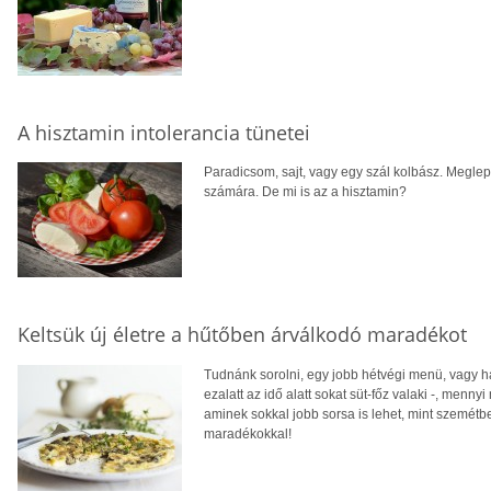
A hisztamin intolerancia tünetei
Paradicsom, sajt, vagy egy szál kolbász. Meglep
számára. De mi is az a hisztamin?
Keltsük új életre a hűtőben árválkodó maradékot
Tudnánk sorolni, egy jobb hétvégi menü, vagy ha 
ezalatt az idő alatt sokat süt-főz valaki -, menn
aminek sokkal jobb sorsa is lehet, mint szemétb
maradékokkal!