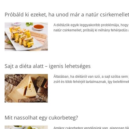
Próbáld ki ezeket, ha unod már a natúr csirkemelle
A diétázók egyik leggyakoribb problémája, hogy
natúr csirkemellet, próbálj ki néhány fehérjedús a
Sajt a diéta alatt – igenis lehetséges
Általában, ha diétáról van szó, a sajt szóba se
zsírt és több fehérjét tartalmaznak, így beleférne
Mit nassolhat egy cukorbeteg?
Amikor cukorbeteg vendégünk van, alaposan tájé