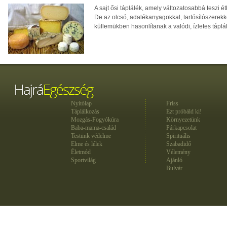
A sajt ősi táplálék, amely változatosabbá teszi
De az olcsó, adalékanyagokkal, tartósítószerekk
küllemükben hasonlítanak a valódi, ízletes táplá
Nyitólap
Friss
Táplálkozás
Ezt próbáld ki!
Mozgás-Fogyókúra
Környezetünk
Baba-mama-család
Párkapcsolat
Testünk védelme
Spirituális
Elme és lélek
Szabadidő
Életmód
Vélemény
Sportvilág
Ajánló
Bulvár