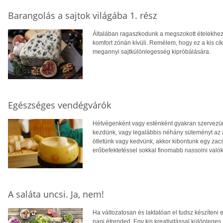
Barangolás a sajtok világába 1. rész
Általában ragaszkodunk a megszokott ételekhez,
komfort zónán kívüli. Remélem, hogy ez a kis ci
megannyi sajtkülönlegesség kipróbálására.
Egészséges vendégvárók
Hétvégenként vagy esténként gyakran szervezü
kezdünk, vagy legalábbis néhány süteményt az a
ötletünk vagy kedvünk, akkor kibontunk egy zacs
erőbefektetéssel sokkal finomabb nassolni való
A saláta uncsi. Ja, nem!
Ha változatosan és laktatóan el tudsz készíteni 
napi étrended. Egy kis kreativitással különleges í