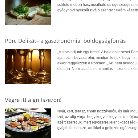
sokféle módon hasznosítható és egészséges növ
gyógynövényekből kiváló szendvicskrém készíthe
Pörc Delikát– a gasztronómiai boldogságforrás
„Malackodjunk egy kicsit!” A balatonkenesei Pör
ajánlott itt bevásárolni, mindjárt leírjuk, hogy mi
akkor reggelizzen a Pörcben! „Aki nem boldog, u
oldalán. Nem csalás, nem ámítás – teszteltük és 
Végre itt a grillszezon!
Nyár, kert, terasz, finom hozzávalók, és már indulh
ízét, az alig várja, hogy kegyes legyen az időjár
azért szeretjük, mert egyszerre jelent közösségi
gyűjtöttünk össze, amikkel a grillezés egészség