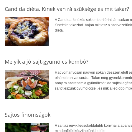
Candida diéta. Kinek van rá szüksége és mit takar?
A Candida fertőzés sok embert érint, ám sokan 
tüneteket okozhat. Vajon mit tesz a szervezetün
diéta.
Melyik a jó sajt-gyümölcs kombó?
Hagyományosan nagyon sokan desszert előtt esz
elsősorban vacsorára. Talán még gyerekkoromba
annyira szerettem a gyümölcsöt, de sajttal egé
sajtot eszünk gyümölccsel, és mik a legjobb mi
Sajtos finomságok
A sajt az egyik legsokoldalúbb konyhai alapanyag
mindenfélét készíthetünk belőle.