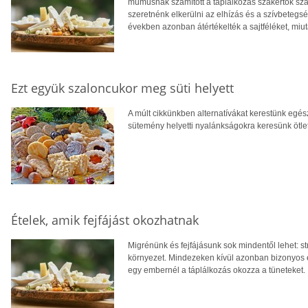
mumusnak számított a táplálkozás szakértők szá
szeretnénk elkerülni az elhízás és a szívbetegsé
években azonban átértékelték a sajtféléket, miutá
Ezt együk szaloncukor meg süti helyett
A múlt cikkünkben alternatívákat kerestünk eg
sütemény helyetti nyalánkságokra keresünk ötle
Ételek, amik fejfájást okozhatnak
Migrénünk és fejfájásunk sok mindentől lehet: st
környezet. Mindezeken kívül azonban bizonyos étel
egy embernél a táplálkozás okozza a tüneteket.