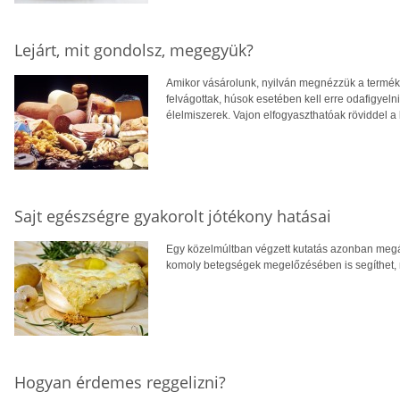
Lejárt, mit gondolsz, megegyük?
Amikor vásárolunk, nyilván megnézzük a terméke
felvágottak, húsok esetében kell erre odafigyeln
élelmiszerek. Vajon elfogyaszthatóak röviddel a 
Sajt egészségre gyakorolt jótékony hatásai
Egy közelmúltban végzett kutatás azonban megál
komoly betegségek megelőzésében is segíthet, mi
Hogyan érdemes reggelizni?