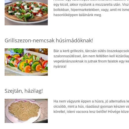
egy kicsit, akkor nyúlunk a mozzarella után. Vi
boltokban, hipermarketekben, vagy, amit mi ism
hasonlóképpen találnánk meg.
Grillszezon-nemcsak húsimádóknak!
Bár a kerti grillezés, tárcsán sütés összekapcs
szalonnasütéssel, ám nem feltétlen kell kizáró
vegetáriánusoknak is jutnak finom falatok egy ke
nyársra!
Szejtán, házilag!
Ha nem vágyunk éppen a húsra, jó alternatíva le
olcsóbb, mint a hús, ráadásul gyorsan készen v
körettel, isteni vacsora lesz belőle! Hóvége köze