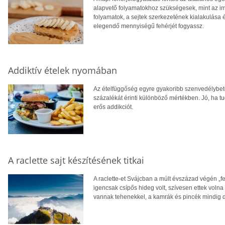
alapvető folyamatokhoz szükségesek, mint az i
folyamatok, a sejtek szerkezetének kialakulása
elegendő mennyiségű fehérjét fogyassz.
Addiktív ételek nyomában
Az ételfüggőség egyre gyakoribb szenvedélybe
százalékát érinti különböző mértékben. Jó, ha 
erős addikciót.
A raclette sajt készítésének titkai
A raclette-et Svájcban a múlt évszázad végén „f
igencsak csípős hideg volt, szívesen ettek volna 
vannak tehenekkel, a kamrák és pincék mindig d