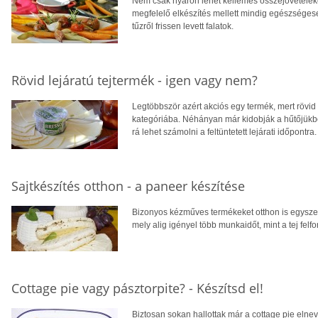
Nem csak nyáron lehet kellemes összejöveteleket r
megfelelő elkészítés mellett mindig egészségese
tűzről frissen levett falatok.
Rövid lejáratú tejtermék - igen vagy nem?
Legtöbbször azért akciós egy termék, mert rövi
kategóriába. Néhányan már kidobják a hűtőjükből
rá lehet számolni a feltüntetett lejárati időpon
Sajtkészítés otthon - a paneer készítése
Bizonyos kézműves termékeket otthon is egyszer
mely alig igényel több munkaidőt, mint a tej felfo
Cottage pie vagy pásztorpite? - Készítsd el!
Biztosan sokan hallottak már a cottage pie elnev