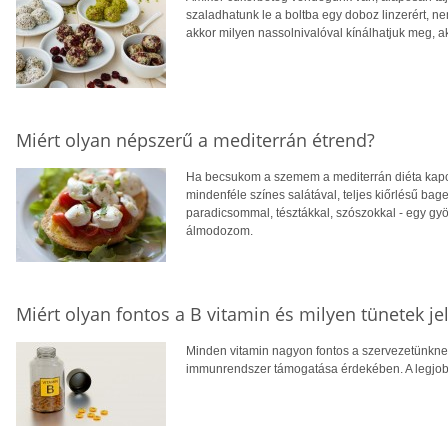
szaladhatunk le a boltba egy doboz linzerért, n
akkor milyen nassolnivalóval kínálhatjuk meg, a
Miért olyan népszerű a mediterrán étrend?
Ha becsukom a szemem a mediterrán diéta kapcs
mindenféle színes salátával, teljes kiőrlésű baget
paradicsommal, tésztákkal, szószokkal - egy gyön
álmodozom.
Miért olyan fontos a B vitamin és milyen tünetek jel
Minden vitamin nagyon fontos a szervezetünknek,
immunrendszer támogatása érdekében. A legjob