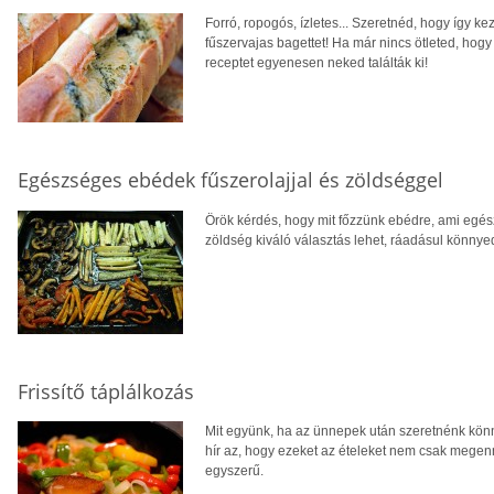
Forró, ropogós, ízletes... Szeretnéd, hogy így k
fűszervajas bagettet! Ha már nincs ötleted, hogy 
receptet egyenesen neked találták ki!
Egészséges ebédek fűszerolajjal és zöldséggel
Örök kérdés, hogy mit főzzünk ebédre, ami egés
zöldség kiváló választás lehet, ráadásul könnye
Frissítő táplálkozás
Mit együnk, ha az ünnepek után szeretnénk könn
hír az, hogy ezeket az ételeket nem csak mege
egyszerű.