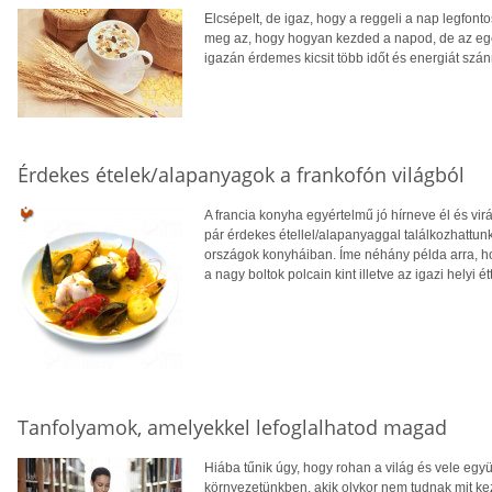
Elcsépelt, de igaz, hogy a reggeli a nap legfo
meg az, hogy hogyan kezded a napod, de az egé
igazán érdemes kicsit több időt és energiát szánn
Érdekes ételek/alapanyagok a frankofón világból
A francia konyha egyértelmű jó hírneve él és vi
pár érdekes étellel/alapanyaggal találkozhattunk
országok konyháiban. Íme néhány példa arra, ho
a nagy boltok polcain kint illetve az igazi helyi 
Tanfolyamok, amelyekkel lefoglalhatod magad
Hiába tűnik úgy, hogy rohan a világ és vele együ
környezetünkben, akik olykor nem tudnak mit k