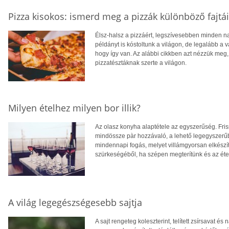
Pizza kisokos: ismerd meg a pizzák különböző fajtái
Élsz-halsz a pizzáért, legszívesebben minden n
példányt is kóstoltunk a világon, de legalább a 
hogy így van. Az alábbi cikkben azt nézzük meg,
pizzatésztáknak szerte a világon.
Milyen ételhez milyen bor illik?
Az olasz konyha alaptétele az egyszerűség. Fris
mindössze pàr hozzávaló, a lehető legegyszerűb
mindennapi fogás, melyet villámgyorsan elkészít
szürkeségéből, ha szépen megterítünk és az étel
A világ legegészségesebb sajtja
A sajt rengeteg koleszterint, telített zsírsavat é