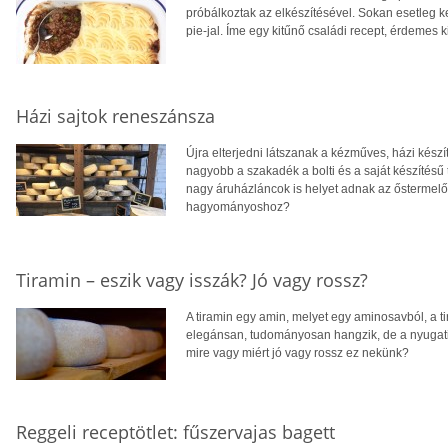
próbálkoztak az elkészítésével. Sokan esetleg k
pie-jal. Íme egy kitűnő családi recept, érdemes k
Házi sajtok reneszánsza
Újra elterjedni látszanak a kézműves, házi kész
nagyobb a szakadék a bolti és a saját készítésű 
nagy áruházláncok is helyet adnak az őstermelők
hagyományoshoz?
Tiramin – eszik vagy isszák? Jó vagy rossz?
A tiramin egy amin, melyet egy aminosavból, a ti
elegánsan, tudományosan hangzik, de a nyugati 
mire vagy miért jó vagy rossz ez nekünk?
Reggeli receptötlet: fűszervajas bagett