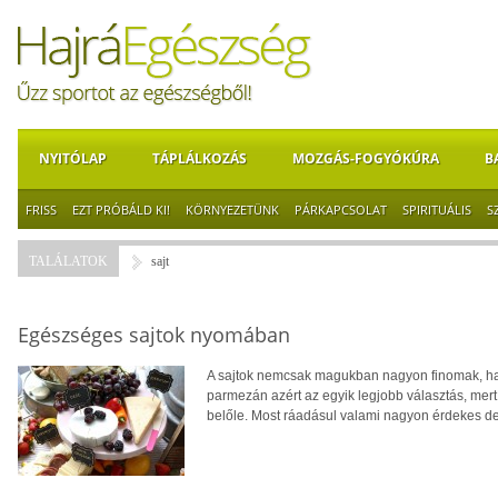
NYITÓLAP
TÁPLÁLKOZÁS
MOZGÁS-FOGYÓKÚRA
B
FRISS
EZT PRÓBÁLD KI!
KÖRNYEZETÜNK
PÁRKAPCSOLAT
SPIRITUÁLIS
S
TALÁLATOK
sajt
Egészséges sajtok nyomában
A sajtok nemcsak magukban nagyon finomak, han
parmezán azért az egyik legjobb választás, mert
belőle. Most ráadásul valami nagyon érdekes derü