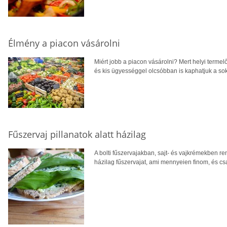
Élmény a piacon vásárolni
Miért jobb a piacon vásárolni? Mert helyi terme
és kis ügyességgel olcsóbban is kaphatjuk a so
Fűszervaj pillanatok alatt házilag
A bolti fűszervajakban, sajt- és vajkrémekben r
házilag fűszervajat, ami mennyeien finom, és c