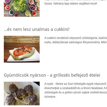
össze. Néhány tipp ebben segíthet most!
…és nem lesz unalmas a cukkini!
A cukkini rendkívül népszerű zöldségünk, kalória
nulla, diétázóknak valóságos főnyeremény. Miér
Gyümölcsök nyárson - a grillezés befejező ételei
A nyári - illetve az őszi hétvégék egyik népszerű 
élvezhetjük a szabadidőt és a finom falatokat. A
zöldségek és a grillen piruló sajtok mellett des
örömére.