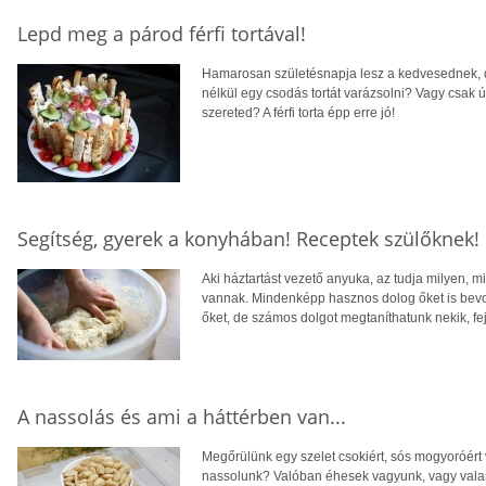
Lepd meg a párod férfi tortával!
Hamarosan születésnapja lesz a kedvesednek, d
nélkül egy csodás tortát varázsolni? Vagy csak
szereted? A férfi torta épp erre jó!
Segítség, gyerek a konyhában! Receptek szülőknek!
Aki háztartást vezető anyuka, az tudja milyen, m
vannak. Mindenképp hasznos dolog őket is bevon
őket, de számos dolgot megtaníthatunk nekik, f
A nassolás és ami a háttérben van...
Megőrülünk egy szelet csokiért, sós mogyoróért 
nassolunk? Valóban éhesek vagyunk, vagy valam