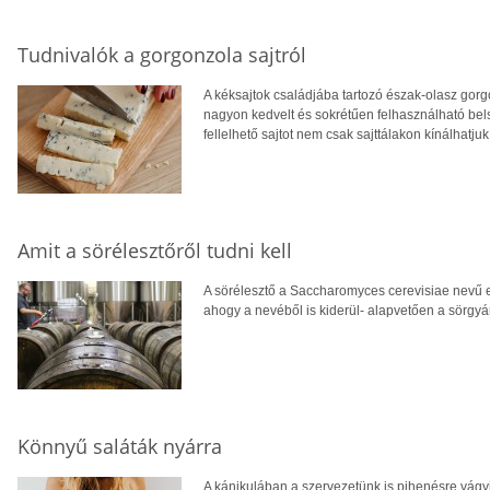
Tudnivalók a gorgonzola sajtról
A kéksajtok családjába tartozó észak-olasz gor
nagyon kedvelt és sokrétűen felhasználható bel
fellelhető sajtot nem csak sajttálakon kínálhat
Amit a sörélesztőről tudni kell
A sörélesztő a Saccharomyces cerevisiae nevű e
ahogy a nevéből is kiderül- alapvetően a sörgyá
Könnyű saláták nyárra
A kánikulában a szervezetünk is pihenésre vágyi