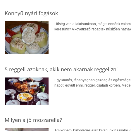
Könnyű nyári fogások
Hőség van a lakásunkban, mégis ennénk valamit
keresünk? A következő receptek hűsítően hatna
5 reggeli azoknak, akik nem akarnak reggelizni
Egy kiadós, tápanyagban gazdag és egészséges, 
napot, együtt enni, reggel, családi körben. Megér
Milyen a jó mozzarella?
Amikor egy különleges ételt kívánunk nassolni 