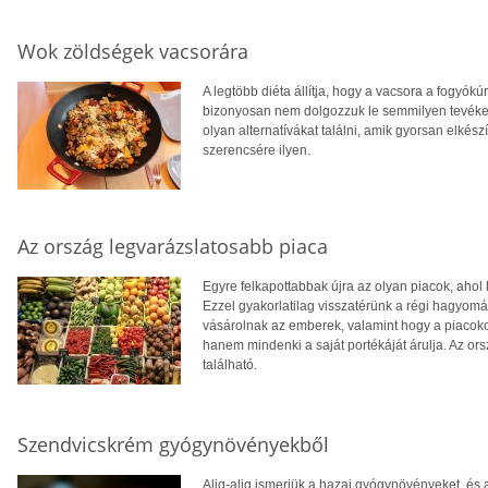
Wok zöldségek vacsorára
A legtöbb diéta állítja, hogy a vacsora a fogyókú
bizonyosan nem dolgozzuk le semmilyen tevéken
olyan alternatívákat találni, amik gyorsan elkész
szerencsére ilyen.
Az ország legvarázslatosabb piaca
Egyre felkapottabbak újra az olyan piacok, ahol
Ezzel gyakorlatilag visszatérünk a régi hagyom
vásárolnak az emberek, valamint hogy a piacok
hanem mindenki a saját portékáját árulja. Az or
található.
Szendvicskrém gyógynövényekből
Alig-alig ismerjük a hazai gyógynövényeket, és a