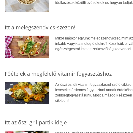
főétkezések közötti evéseknek és hogyan tudjuk 
Itt a melegszendvics-szezon!
Mikor máskor együnk melegszendvicset, mint az
inkább vágyik a meleg ételekre? Készítsük el vá
egészségesen! Íme a szerkesztőség kedvencei.
Főételek a megfelelő vitaminfogyasztáshoz
Az őszi és téli vitaminfogyasztásról szóló cikkso
leveseket érdemes fogyasztani annak érdekéb
zöldségfogyasztásunk. Most a második részben pe
cikkben!
Itt az őszi grillpartik ideje