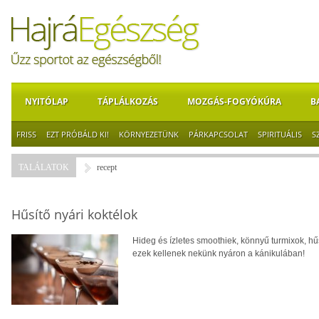
NYITÓLAP
TÁPLÁLKOZÁS
MOZGÁS-FOGYÓKÚRA
B
FRISS
EZT PRÓBÁLD KI!
KÖRNYEZETÜNK
PÁRKAPCSOLAT
SPIRITUÁLIS
S
TALÁLATOK
recept
Hűsítő nyári koktélok
Hideg és ízletes smoothiek, könnyű turmixok, hű
ezek kellenek nekünk nyáron a kánikulában!