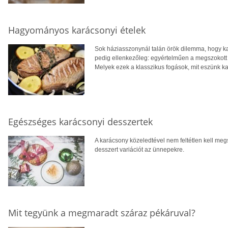
Hagyományos karácsonyi ételek
Sok háziasszonynál talán örök dilemma, hogy ka
pedig ellenkezőleg: egyértelműen a megszokott é
Melyek ezek a klasszikus fogások, mit eszünk k
Egészséges karácsonyi desszertek
A karácsony közeledtével nem feltétlen kell me
desszert variációt az ünnepekre.
Mit tegyünk a megmaradt száraz pékáruval?