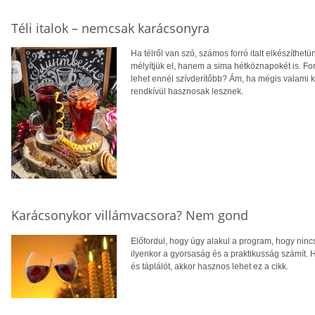
Téli italok – nemcsak karácsonyra
Ha télről van szó, számos forró italt elkészíthe
mélyítjük el, hanem a sima hétköznapokét is. For
lehet ennél szívderítőbb? Ám, ha mégis valami kü
rendkívül hasznosak lesznek.
Karácsonykor villámvacsora? Nem gond
Előfordul, hogy úgy alakul a program, hogy ninc
ilyenkor a gyorsaság és a praktikusság számít. H
és táplálót, akkor hasznos lehet ez a cikk.