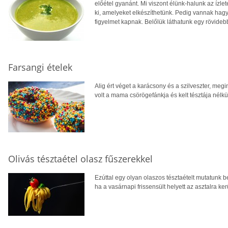
előétel gyanánt. Mi viszont élünk-halunk az ízlet
ki, amelyeket elkészíthetünk. Pedig vannak ha
figyelmet kapnak. Belőlük láthatunk egy rövidebb
Farsangi ételek
Alig ért véget a karácsony és a szilveszter, megi
volt a mama csörögefánkja és kelt tésztája nélkül 
Olivás tésztaétel olasz fűszerekkel
Ezúttal egy olyan olaszos tésztaételt mutatunk
ha a vasárnapi frissensült helyett az asztalra ker