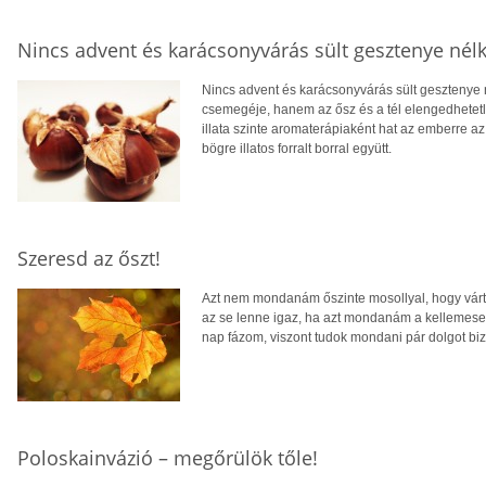
Nincs advent és karácsonyvárás sült gesztenye nélk
Nincs advent és karácsonyvárás sült gesztenye 
csemegéje, hanem az ősz és a tél elengedhetetle
illata szinte aromaterápiaként hat az emberre a
bögre illatos forralt borral együtt.
Szeresd az őszt!
Azt nem mondanám őszinte mosollyal, hogy vártu
az se lenne igaz, ha azt mondanám a kellemese
nap fázom, viszont tudok mondani pár dolgot biz
Poloskainvázió – megőrülök tőle!