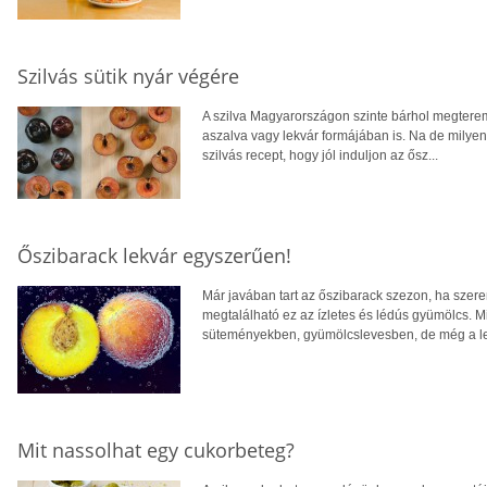
Szilvás sütik nyár végére
A szilva Magyarországon szinte bárhol megterem,
aszalva vagy lekvár formájában is. Na de milyen s
szilvás recept, hogy jól induljon az ősz...
Őszibarack lekvár egyszerűen!
Már javában tart az őszibarack szezon, ha szere
megtalálható ez az ízletes és lédús gyümölcs. M
süteményekben, gyümölcslevesben, de még a lekv
Mit nassolhat egy cukorbeteg?