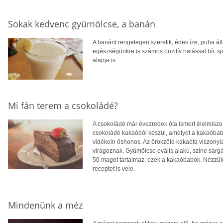
Sokak kedvenc gyümölcse, a banán
A banánt rengetegen szeretik, édes íze, puha áll
egészségünkre is számos pozitív hatással bír, sp
alapja is.
Mi fán terem a csokoládé?
A csokoládé már évezredek óta ismert élelmiszer
csokoládé kakaóból készül, amelyet a kakaóbabb
vidékein őshonos. Az örökzöld kakaófa viszonyl
virágoznak. Gyümölcse ovális alakú, színe sárgá
50 magot tartalmaz, ezek a kakaóbabok. Nézzük
receptet is vele.
Mindenünk a méz