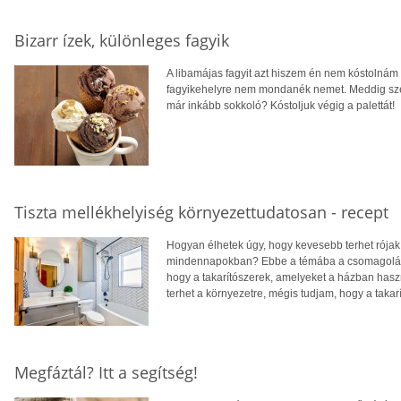
Bizarr ízek, különleges fagyik
A libamájas fagyit azt hiszem én nem kóstolnám
fagyikehelyre nem mondanék nemet. Meddig szere
már inkább sokkoló? Kóstoljuk végig a palettát!
Tiszta mellékhelyiség környezettudatosan - recept
Hogyan élhetek úgy, hogy kevesebb terhet rójak
mindennapokban? Ebbe a témába a csomagolásmen
hogy a takarítószerek, amelyeket a házban haszná
terhet a környezetre, mégis tudjam, hogy a takar
Megfáztál? Itt a segítség!