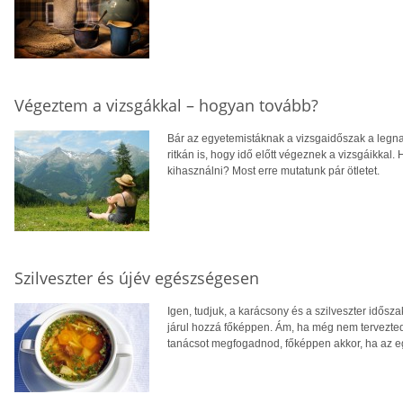
Végeztem a vizsgákkal – hogyan tovább?
Bár az egyetemistáknak a vizsgaidőszak a leg
ritkán is, hogy idő előtt végeznek a vizsgáikkal
kihasználni? Most erre mutatunk pár ötletet.
Szilveszter és újév egészségesen
Igen, tudjuk, a karácsony és a szilveszter idő
járul hozzá főképpen. Ám, ha még nem tervezted
tanácsot megfogadnod, főképpen akkor, ha az e