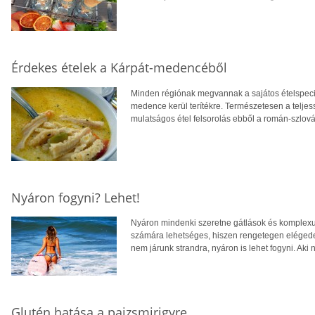
Érdekes ételek a Kárpát-medencéből
Minden régiónak megvannak a sajátos ételspecial
medence kerül terítékre. Természetesen a teljes
mulatságos étel felsorolás ebből a román-szlov
Nyáron fogyni? Lehet!
Nyáron mindenki szeretne gátlások és komplexu
számára lehetséges, hiszen rengetegen elégede
nem járunk strandra, nyáron is lehet fogyni. Aki n
Glutén hatása a pajzsmirigyre