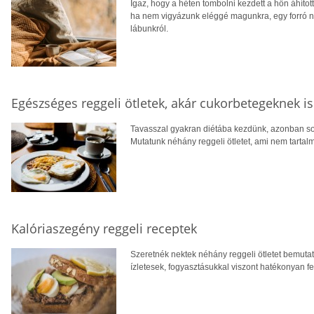
Igaz, hogy a héten tombolni kezdett a hőn áhíto
ha nem vigyázunk eléggé magunkra, egy forró na
lábunkról.
Egészséges reggeli ötletek, akár cukorbetegeknek is
Tavasszal gyakran diétába kezdünk, azonban sok
Mutatunk néhány reggeli ötletet, ami nem tartalm
Kalóriaszegény reggeli receptek
Szeretnék nektek néhány reggeli ötletet bemut
ízletesek, fogyasztásukkal viszont hatékonyan 