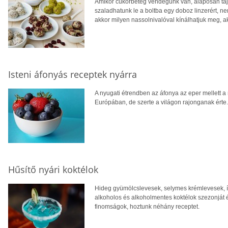
Amikor cukorbeteg vendégünk van, alaposan tájé
szaladhatunk le a boltba egy doboz linzerért, n
akkor milyen nassolnivalóval kínálhatjuk meg, a
Isteni áfonyás receptek nyárra
A nyugati étrendben az áfonya az eper mellett
Európában, de szerte a világon rajonganak érte.
Hűsítő nyári koktélok
Hideg gyümölcslevesek, selymes krémlevesek, íz
alkoholos és alkoholmentes koktélok szezonját é
finomságok, hoztunk néhány receptet.