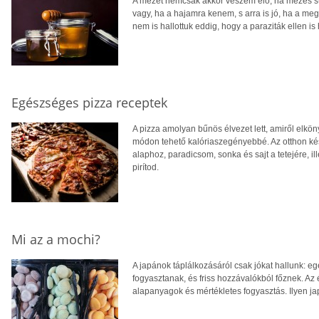
A mézet nemcsak akkor veszem elő, ha mézes süt
vagy, ha a hajamra kenem, s arra is jó, ha a meg
nem is hallottuk eddig, hogy a paraziták ellen i
Egészséges pizza receptek
A pizza amolyan bűnös élvezet lett, amiről elk
módon tehető kalóriaszegényebbé. Az otthon kés
alaphoz, paradicsom, sonka és sajt a tetejére, i
pirítod.
Mi az a mochi?
A japánok táplálkozásáról csak jókat hallunk: e
fogyasztanak, és friss hozzávalókból főznek. Az
alapanyagok és mértékletes fogyasztás. Ilyen j