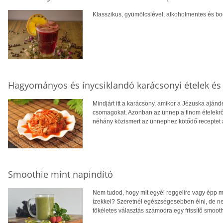
Klasszikus, gyümölcslével, alkoholmentes és b
Hagyományos és ínycsiklandó karácsonyi ételek é
Mindjárt itt a karácsony, amikor a Jézuska ajándé
csomagokat. Azonban az ünnep a finom ételekről
néhány közismert az ünnephez kötődő receptet a
Smoothie mint napindító
Nem tudod, hogy mit egyél reggelire vagy épp mi
ízekkel? Szeretnél egészségesebben élni, de 
tökéletes választás számodra egy frissítő smoothi