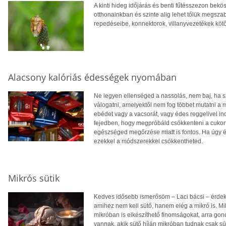
A kinti hideg időjárás és benti fűtésszezon bek
otthonainkban és szinte alig lehet tőlük megsza
repedéseibe, konnektorok, villanyvezetékek köt
Alacsony kalóriás édességek nyomában
Ne legyen ellenséged a nassolás, nem baj, ha s
válogatni, amelyektől nem fog többet mutatni a 
ebédet vagy a vacsorát, vagy édes reggelivel in
fejedben, hogy megpróbáld csökkenteni a cuko
egészséged megőrzése miatt is fontos. Ha úgy ér
ezekkel a módszerekkel csökkentheted.
Mikrós sütik
Kedves idősebb ismerősöm – Laci bácsi – érdekl
amihez nem kell sütő, hanem elég a mikró is. M
mikróban is elkészíthető finomságokat, arra go
vannak, akik sütő híján mikróban tudnak csak 