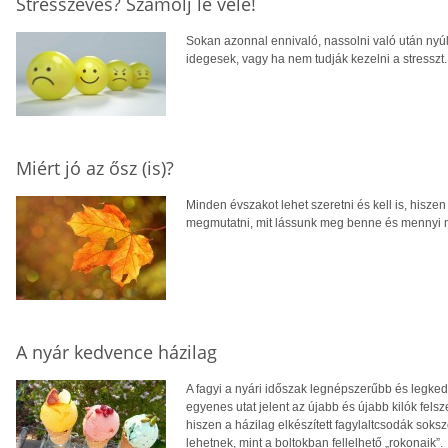
Stresszevés? Számolj le vele!
Sokan azonnal ennivaló, nassolni való után nyú
idegesek, vagy ha nem tudják kezelni a stresszt
Miért jó az ősz (is)?
Minden évszakot lehet szeretni és kell is, hisz
megmutatni, mit lássunk meg benne és mennyi mi
A nyár kedvence házilag
A fagyi a nyári időszak legnépszerűbb és legke
egyenes utat jelent az újabb és újabb kilók fel
hiszen a házilag elkészített fagylaltcsodák so
lehetnek, mint a boltokban fellelhető „rokonaik”.