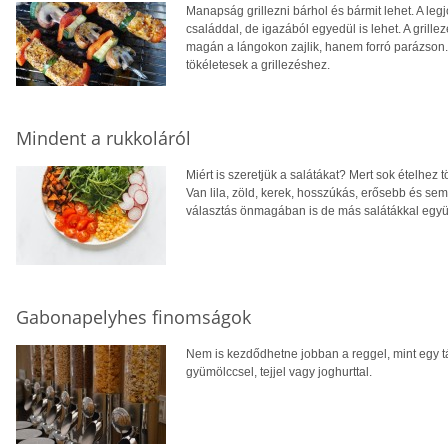
Manapság grillezni bárhol és bármit lehet. A le
családdal, de igazából egyedül is lehet. A gril
magán a lángokon zajlik, hanem forró parázson
tökéletesek a grillezéshez.
Mindent a rukkoláról
Miért is szeretjük a salátákat? Mert sok ételhez
Van lila, zöld, kerek, hosszúkás, erősebb és sem
választás önmagában is de más salátákkal együtt
Gabonapelyhes finomságok
Nem is kezdődhetne jobban a reggel, mint egy tál
gyümölccsel, tejjel vagy joghurttal.