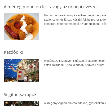
A mérleg mondjon le – avagy az ünnepi evészet
Hamarosan karácsony és szilveszter, ünnepi evés
szaloncukor és társai. Készülj fel, húzós lesz, de
tanáccsal megreformálható az ünnepi menü! Lá
Kezdődik!
Megérkezett az adventi időszak, beköszöntöttek 
esték. Kezdődik. „Apa kezdődik.” Adventi őrüle
Segíthetsz rajtuk!
A szegénységben élő családokon, gyerekeken idén 