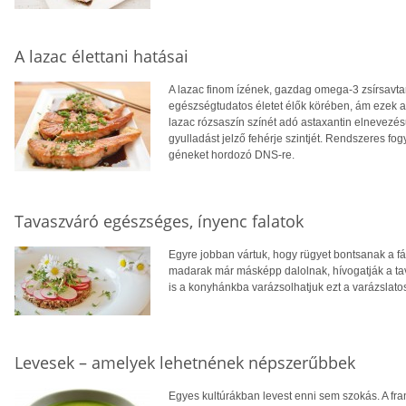
A lazac élettani hatásai
A lazac finom ízének, gazdag omega-3 zsírsavt
egészségtudatos életet élők körében, ám ezek a
lazac rózsaszín színét adó astaxantin elnevezés
gyulladást jelző fehérje szintjét. Rendszeres f
géneket hordozó DNS-re.
Tavaszváró egészséges, ínyenc falatok
Egyre jobban vártuk, hogy rügyet bontsanak a fák
madarak már másképp dalolnak, hívogatják a tavas
is a konyhánkba varázsolhatjuk ezt a varázslato
Levesek – amelyek lehetnének népszerűbbek
Egyes kultúrákban levest enni sem szokás. A fr