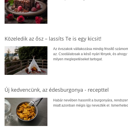
Közeledik az ősz – lassíts Te is egy kicsit!
Az évszakok váltakozása mindig frissítő számom
az. Csodálatosak a késő nyári fények, és aho
milyen meglepetéseket tartogat.
Új kedvencünk, az édesburgonya - recepttel
Habár nevében hasonlít a burgonyára, rendszer
miatt azonban mégis így nevezték el. Ismerheted 