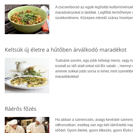
A csicseriborsó az egyik legősibb kultúrnövénye
maradványokat is találtak. Legfőbb termőhelyei 
szubkontinens. Közepes méretű száraz hüvelyes,
Keltsük új életre a hűtőben árválkodó maradékot
Tudnánk sorolni, egy jobb hétvégi menü, vagy ha 
ezalatt az idő alatt sokat süt-főz valaki -, menn
aminek sokkal jobb sorsa is lehet, mint szemétb
maradékokkal!
Ráérős főzés
Ha abban a szerencsés, avagy kevésbé szerencsé
otthonodban, esetleg van egy-két ráérősebb napo
idődet. Gyors ételek, gyors étkezés, gyors főzés 