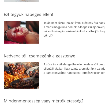
Ezt tegyük napégés ellen!
Talán nem túlzok, ha azt írom, elég egy óra nap
s máris megpirul a bőrünk. A leégés tulajdonkép
másodfokú égési sérülésként is kezelhetjük. Hog
bőrrel?
Kedvenc téli csemegénk a gesztenye
Az ősz és a tél elengedhetetlen étele a sült ges
ellenállhatatlan illata szinte aromaterápia az a
a karácsonyvárás hangulatát, természetesen egy b
Mindenmentesség vagy mértékletesség?