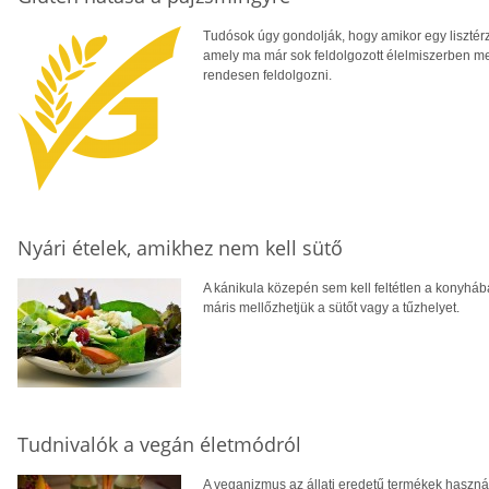
Tudósok úgy gondolják, hogy amikor egy lisztérz
amely ma már sok feldolgozott élelmiszerben meg
rendesen feldolgozni.
Nyári ételek, amikhez nem kell sütő
A kánikula közepén sem kell feltétlen a konyháb
máris mellőzhetjük a sütőt vagy a tűzhelyet.
Tudnivalók a vegán életmódról
A veganizmus az állati eredetű termékek haszná