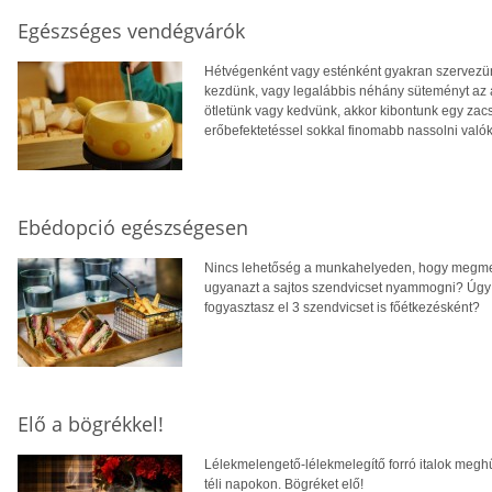
Egészséges vendégvárók
Hétvégenként vagy esténként gyakran szervezü
kezdünk, vagy legalábbis néhány süteményt az a
ötletünk vagy kedvünk, akkor kibontunk egy zacs
erőbefektetéssel sokkal finomabb nassolni való
Ebédopció egészségesen
Nincs lehetőség a munkahelyeden, hogy megme
ugyanazt a sajtos szendvicset nyammogni? Úgy 
fogyasztasz el 3 szendvicset is főétkezésként?
Elő a bögrékkel!
Lélekmelengető-lélekmelegítő forró italok megh
téli napokon. Bögréket elő!