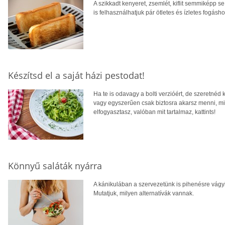
A szikkadt kenyeret, zsemlét, kiflit semmiképp se
is felhasználhatjuk pár ötletes és ízletes fogás
Készítsd el a saját házi pestodat!
Ha te is odavagy a bolti verzióért, de szeretnéd 
vagy egyszerűen csak biztosra akarsz menni, mil
elfogyasztasz, valóban mit tartalmaz, kattints!
Könnyű saláták nyárra
A kánikulában a szervezetünk is pihenésre vágyi
Mutatjuk, milyen alternatívák vannak.