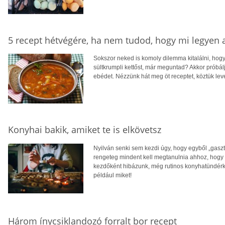
5 recept hétvégére, ha nem tudod, hogy mi legyen
Sokszor neked is komoly dilemma kitalálni, hog
sültkrumpli kettőst, már meguntad? Akkor próbálj
ebédet. Nézzünk hát meg öt receptet, köztük leves
Konyhai bakik, amiket te is elkövetsz
Nyilván senki sem kezdi úgy, hogy egyből „gaszt
rengeteg mindent kell megtanulnia ahhoz, hog
kezdőként hibázunk, még rutinos konyhatündérké
például miket!
Három ínycsiklandozó forralt bor recept