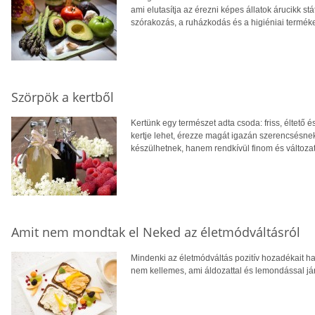
ami elutasítja az érezni képes állatok árucikk st
szórakozás, a ruházkodás és a higiéniai termék
Szörpök a kertből
Kertünk egy természet adta csoda: friss, éltető 
kertje lehet, érezze magát igazán szerencsésn
készülhetnek, hanem rendkívül finom és változat
Amit nem mondtak el Neked az életmódváltásról
Mindenki az életmódváltás pozitív hozadékait ha
nem kellemes, ami áldozattal és lemondással jár