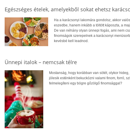
Egészséges ételek, amelyekből sokat ehetsz karácso
Ha a karácsonyi lakomára gondolsz, akkor valós
eszedbe, hanem inkább a töltött káposzta, a maj
De van néhány olyan ünnepi fogás, ami nem csa
finomságok szerepelnek a karácsonyi menüsorban,
kevésbé kell leadnod.
Ünnepi italok – nemcsak télre
Mostanság, hogy korábban van sötét, olykor hideg, 
jólesik esténként bekuckózni valami finom, forró, sz
felmelegíteni egy bögre gőzölgő finomsággal?