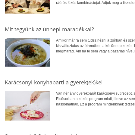
ráérős főzés kombinációját. Adjuk meg a tisztelet
Mit tegyünk az ünnepi maradékkal?
Amikor már rá sem tudsz nézni a zsírban és szé
kis változtatás az étrendben a két ünnep között
megmarad. Ám ha te sem vagy a pazarlás híve, n
Karácsonyi konyhaparti a gyerek(ek)kel
Van néhány gyerekbarát karácsonyi sütirecept, a
Elsősorban a közös program miatt, illetve az s
nassolhatnak. Ez a program mindenkinek tetszen