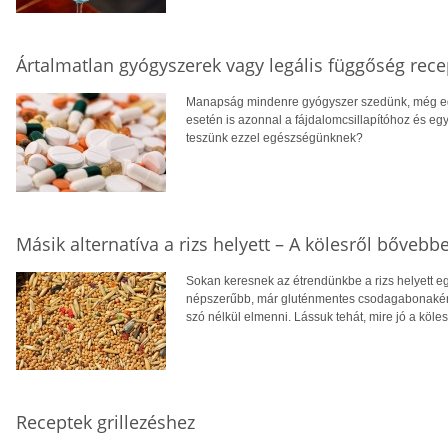
Ártalmatlan gyógyszerek vagy legális függőség rece
Manapság mindenre gyógyszer szedünk, még egy
esetén is azonnal a fájdalomcsillapítóhoz és eg
teszünk ezzel egészségünknek?
Másik alternatíva a rizs helyett – A kölesről bővebb
Sokan keresnek az étrendünkbe a rizs helyett eg
népszerűbb, már gluténmentes csodagabonaként is
szó nélkül elmenni. Lássuk tehát, mire jó a köle
Receptek grillezéshez