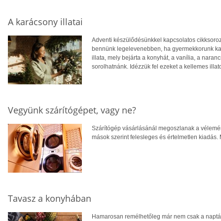
A karácsony illatai
Adventi készülődésünkkel kapcsolatos cikksorozat
bennünk legelevenebben, ha gyermekkorunk ka
illata, mely bejárta a konyhát, a vanília, a naran
sorolhatnánk. Idézzük fel ezeket a kellemes illat
Vegyünk szárítógépet, vagy ne?
Szárítógép vásárlásánál megoszlanak a vélemén
mások szerint felesleges és értelmetlen kiadás. M
Tavasz a konyhában
Hamarosan remélhetőleg már nem csak a naptár, 