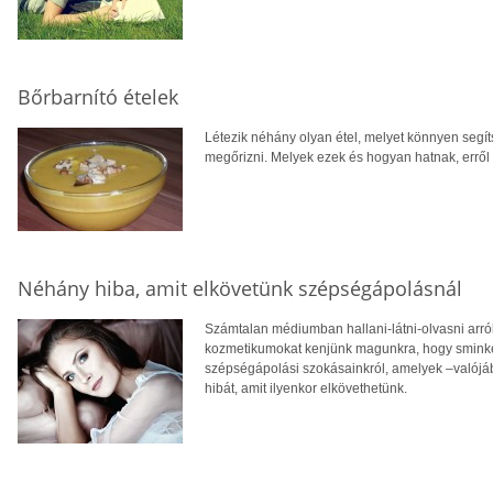
Bőrbarnító ételek
Létezik néhány olyan étel, melyet könnyen segít
megőrizni. Melyek ezek és hogyan hatnak, erről 
Néhány hiba, amit elkövetünk szépségápolásnál
Számtalan médiumban hallani-látni-olvasni arról
kozmetikumokat kenjünk magunkra, hogy sminkel
szépségápolási szokásainkról, amelyek –valójá
hibát, amit ilyenkor elkövethetünk.