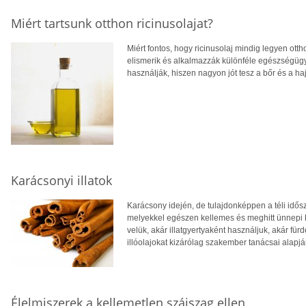
Miért tartsunk otthon ricinusolajat?
Miért fontos, hogy ricinusolaj mindig legyen otth
elismerik és alkalmazzák különféle egészségüg
használják, hiszen nagyon jót tesz a bőr és a h
Karácsonyi illatok
Karácsony idején, de tulajdonképpen a téli idős
melyekkel egészen kellemes és meghitt ünnepi h
velük, akár illatgyertyaként használjuk, akár f
illóolajokat kizárólag szakember tanácsai alapj
Élelmiszerek a kellemetlen szájszag ellen