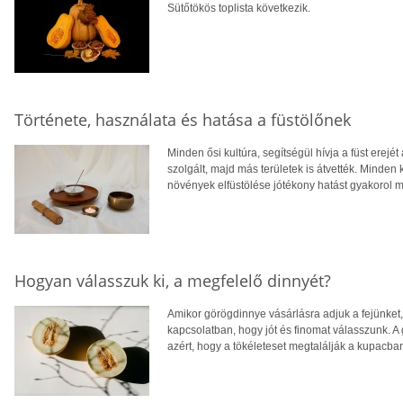
Sütőtökös toplista következik.
Története, használata és hatása a füstölőnek
Minden ősi kultúra, segítségül hívja a füst erejét
szolgált, majd más területek is átvették. Minden
növények elfüstölése jótékony hatást gyakorol mi
Hogyan válasszuk ki, a megfelelő dinnyét?
Amikor görögdinnye vásárlásra adjuk a fejünket
kapcsolatban, hogy jót és finomat válasszunk. A 
azért, hogy a tökéleteset megtalálják a kupacba