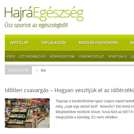
NYITÓLAP
TÁPLÁLKOZÁS
MOZGÁS-FOGYÓKÚRA
B
FRISS
EZT PRÓBÁLD KI!
KÖRNYEZETÜNK
PÁRKAPCSOLAT
SPIRITUÁLIS
S
TALÁLATOK
illat
Időtlen csavargás – Hogyan veszítjük el az időérzé
Tegnap a barátnőimmel igazi csajos napot tartott
még „csak egy utolsó bolt”. Ismerős? Dél körül in
Meglepődve néztünk össze: hová tűnt az idő? A 
megszűnik a külvilág. Ez nem véletlen.