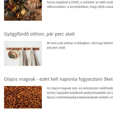
hozza magával a jóidőt, a színeket, az aktív sz
otthonunkban, a konyhánkban, hogy eljött a tav
Gyógyfürdő otthon, pár perc alatt
Mi sem esik jobban a hidegben, mint egy kellemes
pár perc alatt.
Olajos magvak - ezért kell naponta fogyasztani őket
Az olajos magvak szív- és érrendszeri védőhatás
ismert, legújabb kutatások pedig kimutatták azt 
típusú cukorbetegség kialakulásának esélyét, eme