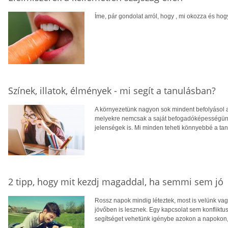
Íme, pár gondolat arról, hogy , mi okozza és hog
Színek, illatok, élmények - mi segít a tanulásban?
A környezetünk nagyon sok mindent befolyásol az
melyekre nemcsak a saját befogadóképességünk
jelenségek is. Mi minden teheti könnyebbé a ta
2 tipp, hogy mit kezdj magaddal, ha semmi sem jó
Rossz napok mindig léteztek, most is velünk vag
jövőben is lesznek. Egy kapcsolat sem konflikt
segítséget vehetünk igénybe azokon a napokon