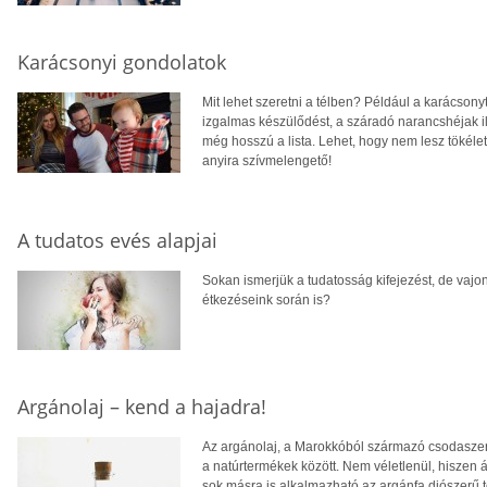
Karácsonyi gondolatok
Mit lehet szeretni a télben? Például a karácsonyt.
izgalmas készülődést, a száradó narancshéjak ill
még hosszú a lista. Lehet, hogy nem lesz tökéle
anyira szívmelengető!
A tudatos evés alapjai
Sokan ismerjük a tudatosság kifejezést, de vaj
étkezéseink során is?
Argánolaj – kend a hajadra!
Az argánolaj, a Marokkóból származó csodaszer
a natúrtermékek között. Nem véletlenül, hiszen ál
sok másra is alkalmazható az argánfa diószerű t