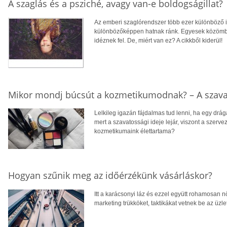
A szaglás és a psziché, avagy van-e boldogságillat?
Az emberi szaglórendszer több ezer különböző i
különbözőképpen hatnak ránk. Egyesek közömbö
idéznek fel. De, miért van ez? A cikkből kiderül!
Mikor mondj búcsút a kozmetikumodnak? – A szava
Lelkileg igazán fájdalmas tud lenni, ha egy drá
mert a szavatossági ideje lejár, viszont a szerv
kozmetikumaink élettartama?
Hogyan szűnik meg az időérzékünk vásárláskor?
Itt a karácsonyi láz és ezzel együtt rohamosan
marketing trükköket, taktikákat vetnek be az üzle