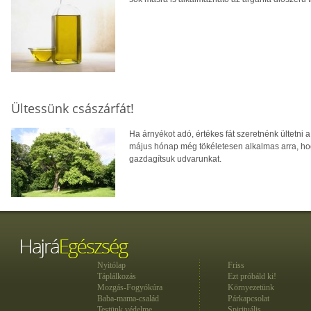
Ültessünk császárfát!
Ha árnyékot adó, értékes fát szeretnénk ültetni a
május hónap még tökéletesen alkalmas arra, ho
gazdagítsuk udvarunkat.
Nyitólap
Friss
Táplálkozás
Ezt próbáld ki!
Mozgás-Fogyókúra
Környezetünk
Baba-mama-család
Párkapcsolat
Testünk védelme
Spirituális