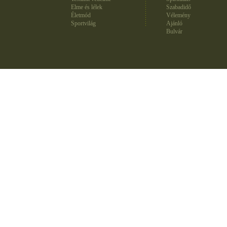
Elme és lélek
Szabadidő
Életmód
Vélemény
Sportvilág
Ajánló
Bulvár