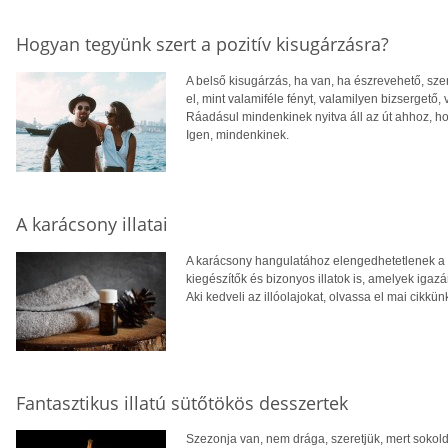
Hogyan tegyünk szert a pozitív kisugárzásra?
A belső kisugárzás, ha van, ha észrevehető, sz
el, mint valamiféle fényt, valamilyen bizsergető, 
Ráadásul mindenkinek nyitva áll az út ahhoz, h
Igen, mindenkinek.
A karácsony illatai
A karácsony hangulatához elengedhetetlenek a 
kiegészítők és bizonyos illatok is, amelyek igaz
Aki kedveli az illóolajokat, olvassa el mai cikkün
Fantasztikus illatú sütőtökös desszertek
Szezonja van, nem drága, szeretjük, mert sokol