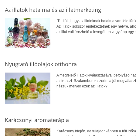
Az illatok hatalma és az illatmarketing
.Tudták, hogy az illatoknak hatalma van felettü
Az illatok sokszor emlékeztetnek egy helyre, aho
az illat volt érezhető a levegőben vagy épp egy
Nyugtató illóolajok otthonra
A megfelelő illatok kiválasztásával befolyásolh
a stresszt. Szakemberek szerint a jól megválasztot
nézzük melyek ezek az illatok?
Karácsonyi aromaterápia
Karácsony idején, de tulajdonképpen a téli idős