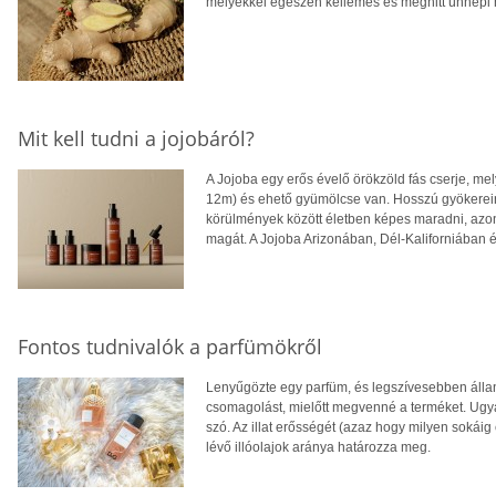
melyekkel egészen kellemes és meghitt ünnepi h
Mit kell tudni a jojobáról?
A Jojoba egy erős évelő örökzöld fás cserje, m
12m) és ehető gyümölcse van. Hosszú gyökerei
körülmények között életben képes maradni, azonb
magát. A Jojoba Arizonában, Dél-Kaliforniában
Fontos tudnivalók a parfümökről
Lenyűgözte egy parfüm, és legszívesebben álla
csomagolást, mielőtt megvenné a terméket. Ugyan
szó. Az illat erősségét (azaz hogy milyen sokáig
lévő illóolajok aránya határozza meg.