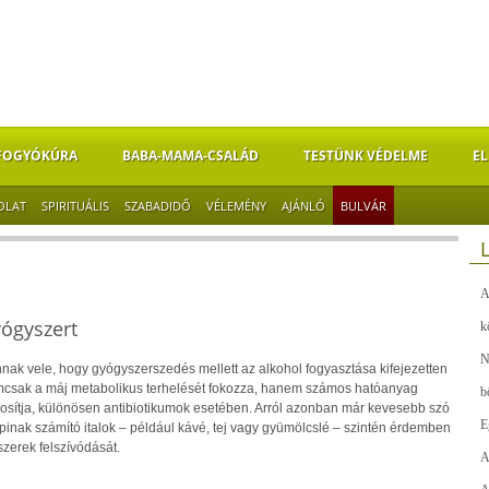
FOGYÓKÚRA
BABA-MAMA-CSALÁD
TESTÜNK VÉDELME
EL
OLAT
SPIRITUÁLIS
SZABADIDŐ
VÉLEMÉNY
AJÁNLÓ
BULVÁR
A
ógyszert
k
N
nak vele, hogy gyógyszerszedés mellett az alkohol fogyasztása kifejezetten
nemcsak a máj metabolikus terhelését fokozza, hanem számos hatóanyag
b
dosítja, különösen antibiotikumok esetében. Arról azonban már kevesebb szó
E
pinak számító italok – például kávé, tej vagy gyümölcslé – szintén érdemben
zerek felszívódását.
A