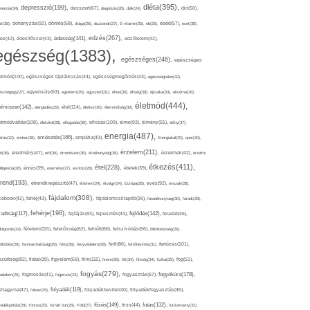
diéta(395),
depresszió(199),
mencia(34),
desszert(67),
diagnózis(28),
diák(24),
dió(50),
dohányzás(92),
at(38),
döntés(58),
drága(26),
duzzanat(27),
E-vitamin(25),
eb(26),
ebéd(57),
ecet(38),
edzés(267),
édesség(141),
es(42),
édesítőszer(43),
edzőterem(42),
egészség(1383),
egészséges(246),
egészséges
etmód(100),
egészséges táplálkozás(44),
egészségmegőrzés(43),
egészségtelen(32),
észségügy(27),
egyensúly(63),
egyetem(29),
egyszerű(31),
éhes(30),
éhség(38),
éjszaka(33),
ekcéma(26),
életmód(444),
elmiszer(142),
élet(114),
elengedés(29),
életkor(30),
életminőség(30),
etmódváltás(108),
elhízás(109),
elme(93),
életvitel(28),
elfogadás(30),
élmény(55),
előny(37),
energia(487),
emésztés(166),
árás(32),
ember(38),
empátia(43),
Energiaital(29),
eper(30),
érzelem(211),
ő(36),
eredmény(47),
erő(36),
érrendszer(36),
érzékenység(36),
érzelmek(42),
érzelmi
étkezés(411),
étel(228),
elligencia(28),
érzés(39),
esemény(27),
eszköz(28),
ételek(39),
trend(193),
evés(92),
étrendkiegészítő(47),
étterem(24),
étvágy(34),
Európa(28),
évszak(28),
fájdalom(308),
cebook(42),
fahéj(43),
fájdalomcsillapító(39),
fáradékonyság(30),
fáradt(28),
fehérje(198),
radtság(117),
fejfájás(93),
fejlődés(142),
fejlesztés(44),
feladat(46),
félelem(115),
dolgozás(24),
felelősség(62),
felnőtt(66),
felszívódás(56),
féltékenység(26),
fertőzés(101),
töltődés(29),
fenntarthatóság(29),
fény(36),
fényvédelem(28),
férfi(86),
fertőtlenítés(31),
film(111),
szültség(82),
fiatal(39),
figyelem(69),
finom(26),
fitt(34),
fittség(34),
fizikai(25),
fog(51),
fogyás(279),
fogyókúra(178),
gadalom(25),
fogmosás(41),
fogorvos(24),
fogyasztás(67),
folyadék(119),
khagyma(47),
folsav(25),
folyadékbevitel(40),
folyadékfogyasztás(45),
főzés(149),
futás(132),
yadékpótlás(29),
fontos(25),
forralt bor(26),
Föld(27),
friss(44),
futóverseny(32),