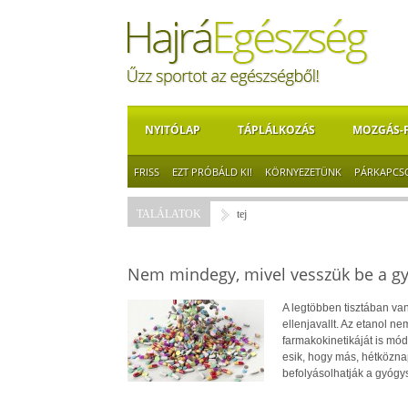
NYITÓLAP
TÁPLÁLKOZÁS
MOZGÁS-
FRISS
EZT PRÓBÁLD KI!
KÖRNYEZETÜNK
PÁRKAPCS
TALÁLATOK
tej
Nem mindegy, mivel vesszük be a gy
A legtöbben tisztában van
ellenjavallt. Az etanol 
farmakokinetikáját is mó
esik, hogy más, hétközna
befolyásolhatják a gyógys