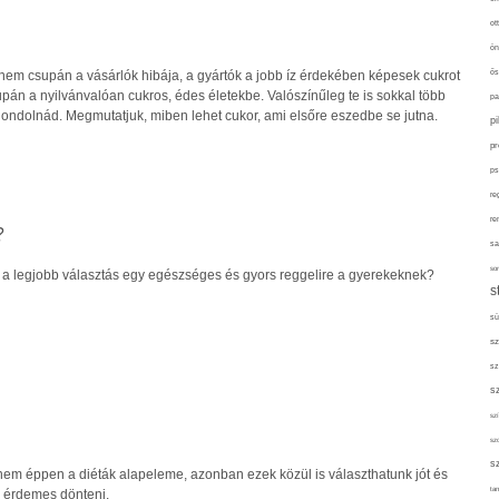
ot
ön
ős
 nem csupán a vásárlók hibája, a gyártók a jobb íz érdekében képesek cukrot
pán a nyilvánvalóan cukros, édes életekbe. Valószínűleg te is sokkal több
pa
gondolnád. Megmutatjuk, miben lehet cukor, ami elsőre eszedbe se jutna.
p
pr
ps
re
re
?
sa
sor
a legjobb választás egy egészséges és gyors reggelire a gyerekeknek?
s
sü
sz
sz
s
szí
sz
s
 nem éppen a diéták alapeleme, azonban ezek közül is választhatunk jót és
tan
n érdemes dönteni.