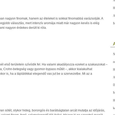
A
H
A
n nagyon finomak, hanem az ételeket is sokkal finomabbá varázsolják. A
egjobb választás, mert intenzív aromája miatt már nagyon kevés is elég
M
ami nagyon érdekes derült ki róla.
A
N
r
l első területein szívódik fel. Ha valami akadályozza ezeket a szakaszokat –
kia, Crohn-betegség vagy gyomor-bypass műtét –, akkor kialakulhat
H
kkor is, ha a táplálékkal elegendő vas jut be a szervezetbe. Mi az a
A
D
M
H
k
 sötét, olykor hideg, borongós és barátságtalan arcát mutatja az időjárás,
valami finom, forró, szívmelengető téli itallal. Hiszen ki ne szeretné magát