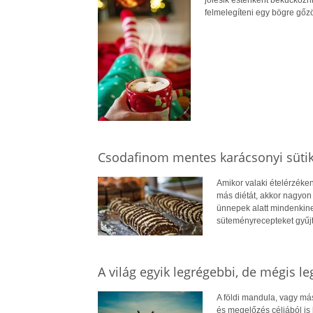
felmelegíteni egy bögre gőz
Csodafinom mentes karácsonyi süti
Amikor valaki ételérzékeny
más diétát, akkor nagyon
ünnepek alatt mindenkine
süteményrecepteket gyűj
A világ egyik legrégebbi, de mégis le
A földi mandula, vagy má
és megelőzés céljából is 