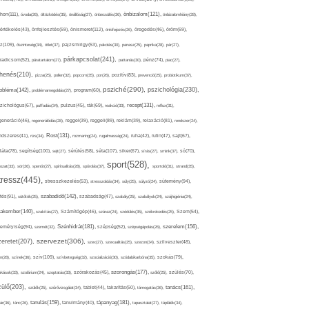
thon(111),
önbizalom(121),
óvoda(26),
öltözködés(35),
önállóság(27),
önbecsülés(36),
önbizalomhiány(28),
önismeret(112),
értékelés(43),
önfejlesztés(59),
önkifejezés(26),
öregedés(46),
öröm(69),
z(109),
őszinteség(34),
ötlet(37),
pajzsmirigy(53),
pakolás(30),
panasz(25),
paprika(28),
pár(27),
párkapcsolat(241),
radicsom(52),
páratartalom(27),
pattanás(30),
pénz(74),
piac(27),
ihenés(210),
pizza(25),
pollen(32),
popcorn(35),
por(26),
pozitív(83),
prevenció(25),
probiotikum(37),
psziché(290),
pszichológia(230),
obléma(142),
problémamegoldás(27),
program(60),
recept(131),
zichológus(67),
puffadás(34),
pulzus(45),
rák(69),
reakció(33),
reflux(31),
generáció(46),
regenerálódás(28),
reggel(39),
reggeli(89),
reklám(39),
relaxáció(81),
rendszer(24),
Rost(131),
ndszeres(41),
rizs(34),
rozmaring(24),
rugalmasság(24),
ruha(42),
rutin(47),
sajt(67),
segítség(100),
séta(107),
láta(78),
sejt(27),
sérülés(58),
siker(67),
sírás(27),
smink(37),
só(70),
sport(528),
ozat(33),
sör(26),
spenót(27),
spiritualitás(28),
spórolás(37),
sportoló(31),
strand(35),
tressz(445),
sütemény(94),
stresszkezelés(53),
stresszoldás(34),
súly(25),
súlyzó(24),
szabadidő(142),
tés(91),
sütőtök(25),
szabadság(47),
szabály(25),
szabályok(24),
szájhigiénia(24),
akember(140),
szakítás(27),
Számítógép(46),
száraz(24),
szédülés(35),
székrekedés(25),
Szem(54),
Szénhidrát(181),
emélyiség(94),
szerelem(156),
szemét(32),
szépség(52),
szépségápolás(26),
szervezet(306),
zeretet(207),
szex(27),
szexualitás(25),
szezon(34),
szilveszter(48),
szív(109),
n(28),
színek(36),
szívbetegség(32),
szocializáció(30),
szódabikarbóna(35),
szokás(79),
szorongás(177),
okások(33),
szolárium(24),
szoptatás(33),
szórakozás(45),
szőlő(25),
szülés(70),
zülő(203),
tanács(161),
szülők(25),
szűrővizsgálat(34),
tablet(44),
takarítás(50),
támogatás(36),
tápanyag(181),
tanulás(159),
ár(36),
tánc(26),
tanulmány(40),
tapasztalat(27),
táplálék(34),