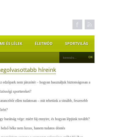
ME ÉS LÉLEK
ÉLETMÓD
SPORTVILÁG
Legolvasottabb híreink
z edzőpark nem játszótér – hogyan használjuk biztonságosan a
özösségi sporttereket?
arancsbőr ellen tudatosan – mit tehetünk a simább, feszesebb
őrért?
gy barátság vége: miért fáj ennyire, és hogyan lépjünk tovább?
 belső béke nem luxus, hanem tudatos döntés