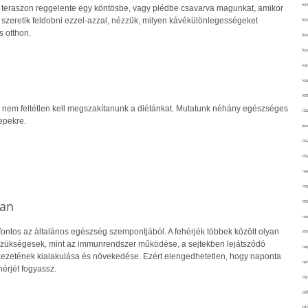
ki
 teraszon reggelente egy köntösbe, vagy plédbe csavarva magunkat, amikor
k szeretik feldobni ezzel-azzal, nézzük, milyen kávékülönlegességeket
ko
s otthon.
ko
ko
kör
köz
kr
 nem feltétlen kell megszakítanunk a diétánkat. Mutatunk néhány egészséges
lá
epekre.
lev
ma
ma
me
me
mé
ban
mo
fontos az általános egészség szempontjából. A fehérjék többek között olyan
mu
szükségesek, mint az immunrendszer működése, a sejtekben lejátszódó
na
rkezetének kialakulása és növekedése. Ezért elengedhetetlen, hogy naponta
ne
érjét fogyassz.
ny
od
ol