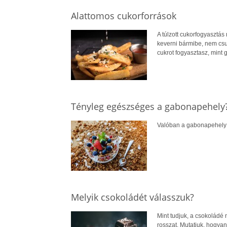
Alattomos cukorforrások
A túlzott cukorfogyasztás
keverni bármibe, nem csu
cukrot fogyasztasz, mint 
Tényleg egészséges a gabonapehely
Valóban a gabonapehely 
Melyik csokoládét válasszuk?
Mint tudjuk, a csokoládé
rosszat. Mutatjuk, hogya