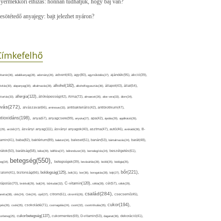
yermekkori elhízás: honnan tudhatjuk, hogy baj van?
esötétedő anyajegy: bajt jelezhet nyáron?
Címkefelhő
ajándék(95),
itamin(36),
adalékanyag(28),
adomány(26),
advent(40),
agy(80),
agyműködés(27),
akció(39),
alkohol(182),
ivitás(30),
alapanyag(30),
alkalmazás(28),
alkoholfogyasztás(36),
állapot(43),
állat(54),
allergia(122),
attartás(33),
állóképesség(42),
Alma(72),
almaecet(26),
aloe vera(33),
álom(34),
lvás(272),
alvászavar(66),
aminosav(33),
antibakteriális(42),
antibiotikum(47),
ntioxidáns(198),
anyagcsere(99),
anya(67),
anyuka(27),
apa(42),
ápolás(29),
applikáció(26),
ásványi anyag(111),
(29),
arcbőr(27),
ásványi anyagok(40),
asztma(47),
autó(46),
avokádó(36),
B-
tamin(41),
baba(82),
baktérium(89),
balaton(34),
baleset(51),
banán(53),
bántalmazás(24),
barát(48),
rátok(50),
barátság(58),
béke(29),
bélflóra(37),
bélrendszer(33),
bemelegítés(24),
beszélgetés(61),
betegség(550),
eg(34),
betegségek(39),
bevásárlás(28),
bicikli(25),
biológia(25),
bőr(221),
boldogság(125),
zalom(41),
biztonság(66),
bolt(31),
bor(36),
borogatás(28),
böjt(27),
C-vitamin(120),
rápolás(70),
brokkoli(29),
buli(24),
bűntudat(32),
cékla(28),
cél(57),
célok(29),
család(284),
aretta(38),
cikk(24),
Cink(24),
cipő(37),
citrom(61),
citromfű(26),
csecsemő(45),
cukor(194),
pés(26),
csoki(35),
csokoládé(71),
csomagolás(24),
csont(32),
csontritkulás(35),
cukorbetegség(137),
orbeteg(25),
cukormentes(69),
D-vitamin(53),
daganat(36),
dekoráció(41),