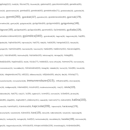
ggőség(112),
fürdő(26),
fűszer(79),
fűszerek(28),
gabona(42),
gasztronómia(58),
genetika(45),
tén(32),
gluténmentes(34),
gomba(53),
gondolat(43),
gondolkodás(71),
gondoskodás(33),
gyakorlat(29),
gyerek(260),
gyermek(179),
gyerekek(117),
ász(31),
gyerekkor(32),
gyereknevelés(83),
gyógynövény(149),
ermekkor(36),
gyertya(28),
gyógyászat(36),
gyógyítás(69),
gyógymód(50),
ógyszer(165),
gyulladás(126),
gyógytea(40),
gyógyulás(85),
gyomor(62),
Gyömbér(66),
gyümölcs(340),
ulladáscsökkentő(102),
gyümölcslé(28),
hagyma(28),
hagyomány(36),
haj(85),
hangulat(112),
ápolás(36),
hajhullás(44),
hajmosás(24),
hal(70),
hála(25),
halál(39),
hányás(25),
yinger(25),
harmónia(69),
hasmenés(35),
hasznos(24),
hatás(84),
hatékony(52),
házasság(64),
i(27),
háziállat(48),
házimunka(28),
háztartás(43),
hétköznap(24),
hétvége(25),
hideg(80),
dratálás(69),
higiénia(52),
hit(26),
hízás(77),
hobbi(62),
home office(26),
hormon(79),
hormonok(25),
rmonrendszer(24),
hozzáállás(31),
hőmérséklet(44),
hőség(36),
hulladék(33),
humor(24),
hús(86),
húsvét(36),
idő(111),
ő(30),
idegrendszer(75),
időbeosztás(32),
időjárás(69),
idős(24),
illat(30),
illóolaj(77),
immunrendszer(315),
munerősítés(30),
immunerősítő(36),
influenza(45),
információ(33),
iskola(123),
er(29),
intelligencia(28),
internet(64),
inzulin(42),
inzulinrezisztencia(35),
írás(27),
olakezdés(25),
ital(75),
ivás(27),
íz(39),
izgalom(27),
izom(91),
izomzat(24),
ízület(54),
járvány(35),
kalória(193),
ték(89),
jóga(56),
Joghurt(67),
jótékony(41),
kaland(28),
kalcium(71),
kálium(50),
kapcsolat(209),
karácsony(174),
masz(30),
kamilla(41),
Kánikula(59),
káposzta(24),
kávé(125),
ácsonyfa(25),
karantén(34),
káros(53),
keksz(29),
kellemetlen(29),
kenyér(32),
képesség(28),
kezelés(166),
dés(31),
kerékpár(25),
keringés(26),
kert(52),
kertészkedés(26),
készülődés(24),
kézmosás(28),
kikapcsolódás(106),
gés(25),
kiegyensúlyozott(26),
kihívás(43),
kimerültség(31),
kirándulás(84),