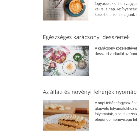
fogyasszuk otthon vagy a
kel fel a nap. Az ínyence
készíthetünk mi magunk i
Egészséges karácsonyi desszertek
A karácsony közeledtével
desszert variációt az ünn
Az állati és növényi fehérjék nyomá
A napi fehérjefogyasztás 
alapvető folyamatokhoz 
folyamatok, a sejtek sze
elegendő mennyiségű feh