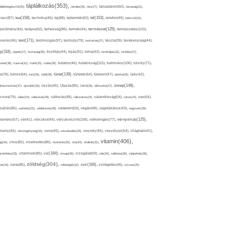
táplálkozás(353),
lálékkiegészítő(25),
tárolás(29),
társ(27),
társadalom(50),
társaság(31),
tea(158),
tél(153),
vasz(87),
technika(46),
tej(88),
tejtermék(60),
telefon(49),
televízió(31),
terápia(92),
terhesség(96),
természet(129),
természetes(103),
ljesítmény(46),
termék(44),
test(171),
testmozgás(97),
rvezés(46),
testsúly(79),
testtartás(27),
tészta(39),
tevékenység(44),
pp(118),
tippek(27),
tisztaság(35),
tisztítás(44),
tojás(91),
torna(43),
torokfájás(32),
törődés(27),
tudatosság(115),
tudomány(106),
ténet(38),
trauma(31),
trükk(25),
tudás(30),
tudatos(46),
túlsúly(71),
tünet(139),
ra(78),
turmix(64),
túró(29),
tüdő(28),
tünetek(64),
türelem(47),
uborka(26),
újév(42),
ünnep(148),
ahasznosítás(37),
újszülött(26),
úszás(46),
Utazás(85),
Üdítő(26),
ülőmunka(27),
csora(79),
válás(24),
választás(29),
változás(48),
változatos(24),
várandósság(54),
város(24),
vas(64),
sárlás(85),
vashiány(31),
védekezés(28),
védelem(59),
vegán(48),
vegetáriánus(43),
vegyszer(28),
vércukorszint(108),
vérnyomás(125),
lemény(57),
vér(41),
vércukor(49),
vérkeringés(77),
rseny(46),
vérszegénység(34),
vese(46),
veszekedés(29),
veszély(45),
veszélyes(54),
világháló(41),
vitamin(406),
ág(34),
vírus(82),
viselkedés(86),
viszketés(30),
vita(34),
vitalitás(31),
víz(184),
aminhiány(33),
vitaminok(85),
vizsga(26),
vizsgálat(59),
zab(34),
zabkása(36),
zabpehely(36),
zöldség(304),
zsír(166),
ar(24),
zene(85),
zöldségek(32),
zsírégetés(46),
zsírsav(25)