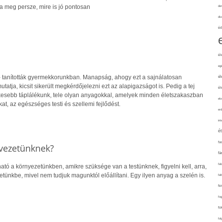
 meg persze, mire is jó pontosan
de
div
éd
él
eg
g - tanították gyermekkorunkban. Manapság, ahogy ezt a sajnálatosan
él
tatja, kicsit sikerült megkérdőjelezni ezt az alapigazságot is. Pedig a tej
él
kesebb táplálékunk, tele olyan anyagokkal, amelyek minden életszakaszban
elv
ókat, az egészséges testi és szellemi fejlődést.
erd
int
é
fa
rvezetünknek?
fá
fel
ható a környezetünkben, amikre szüksége van a testünknek, figyelni kell, arra,
tünkbe, mivel nem tudjuk magunktól előállítani. Egy ilyen anyag a szelén is.
fel
fe
fo
fo
fol