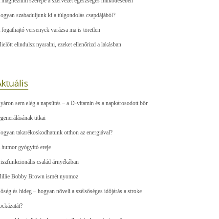
 magnézium szerepe a szervezet egészséges működésében
ogyan szabaduljunk ki a túlgondolás csapdájából?
 fogathajtó versenyek varázsa ma is töretlen
ielőtt elindulsz nyaralni, ezeket ellenőrizd a lakásban
ktuális
yáron sem elég a napsütés – a D-vitamin és a napkárosodott bőr
egenerálásának titkai
ogyan takarékoskodhatunk otthon az energiával?
 humor gyógyító ereje
iszfunkcionális család árnyékában
illie Bobby Brown ismét nyomoz
őség és hideg – hogyan növeli a szélsőséges időjárás a stroke
ockázatát?