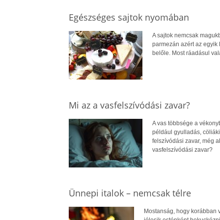
Egészséges sajtok nyomában
A sajtok nemcsak magukba
parmezán azért az egyik l
belőle. Most ráadásul val
Mi az a vasfelszívódási zavar?
A vas többsége a vékonybé
például gyulladás, cöliá
felszívódási zavar, még a
vasfelszívódási zavar?
Ünnepi italok – nemcsak télre
Mostanság, hogy korábban van
jólesik esténként bekuckózni 