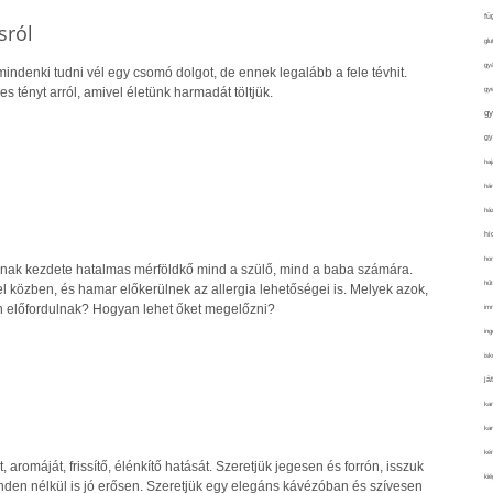
fü
sról
glu
gy
mindenki tudni vél egy csomó dolgot, de ennek legalább a fele tévhit.
gy
 tényt arról, amivel életünk harmadát töltjük.
gy
gy
haj
hán
ház
hi
ho
nak kezdete hatalmas mérföldkő mind a szülő, mind a baba számára.
hűt
l közben, és hamar előkerülnek az allergia lehetőségei is. Melyek azok,
 előfordulnak? Hogyan lehet őket megelőzni?
im
ing
isk
já
ka
kar
kér
, aromáját, frissítő, élénkítő hatását. Szeretjük jegesen és forrón, isszuk
kié
inden nélkül is jó erősen. Szeretjük egy elegáns kávézóban és szívesen