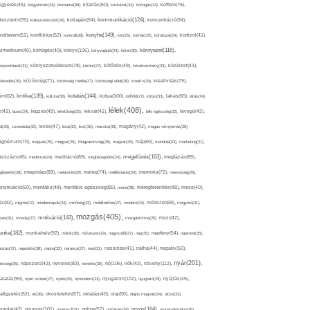
sgyerek(45),
kisgyermek(34),
kismama(38),
kitartás(50),
kockázat(34),
kocogás(24),
koffein(76),
kommunikáció(124),
koncentráció(94),
leszterin(76),
koleszterinszint(24),
kollagén(54),
konyha(149),
nditerem(51),
konfliktus(52),
kontroll(28),
kór(25),
kórház(29),
kórokozó(24),
kortizol(41),
könyv(106),
környezet(116),
zmetikum(40),
köhögés(40),
könyvajánló(24),
köret(30),
nyezetbarát(31),
környezetvédelem(78),
köröm(27),
kötődés(49),
következmény(33),
közérzet(43),
lekedés(26),
közösség(71),
közösségi média(27),
közösségi oldal(38),
kreatív(34),
kreativitás(79),
kritika(139),
kutatás(144),
kutya(100),
ém(62),
kultúra(36),
külföld(27),
kütyü(33),
lakás(65),
látás(34),
lélek(408),
z(42),
lazac(24),
légzés(49),
lehetőség(25),
lekvár(41),
lelki egészség(32),
levegő(42),
él(28),
Levendula(32),
leves(47),
lista(32),
liszt(36),
macska(33),
magány(42),
magas vérnyomás(28),
gnézium(70),
magvak(25),
magyar(25),
Magyarország(28),
magzat(25),
máj(60),
mandula(33),
marketing(31),
megelőzés(163),
sszázs(45),
medence(24),
meditáció(89),
megbetegedés(24),
megfázás(89),
glepetés(28),
megoldás(89),
melatonin(29),
meleg(74),
mellékhatás(24),
memória(72),
mennyiség(26),
nstruáció(50),
mentális(48),
mentális egészség(85),
menü(28),
méregtelenítés(48),
mese(40),
z(92),
migrén(27),
mindennapok(34),
minőség(33),
mobiltelefon(27),
modern(24),
módszer(68),
mogyoró(31),
mozgás(405),
motiváció(143),
sás(31),
mosoly(27),
mozgásforma(25),
mozi(42),
nka(182),
munkahely(92),
műtét(38),
művészet(29),
nagyszülő(27),
nap(35),
napfény(54),
napirend(35),
pozás(37),
napsütés(38),
naptej(32),
narancs(27),
nasi(31),
nassolás(41),
nátha(44),
negatív(50),
nyár(201),
nő(106),
növény(112),
hézség(36),
népszerű(42),
nevelés(83),
nevetés(30),
nők(42),
nyugalom(102),
aralás(90),
nyári szünet(27),
nyelv(26),
nyomelem(33),
nyugtató(29),
nyújtás(45),
afigyelés(52),
ok(36),
okostelefon(57),
oktatás(40),
olaj(50),
olajos magvak(34),
olcsó(33),
olvasás(101),
orvos(164),
ívaolaj(42),
omega-3(31),
online(52),
orrfolyás(24),
orvostudomány(26),