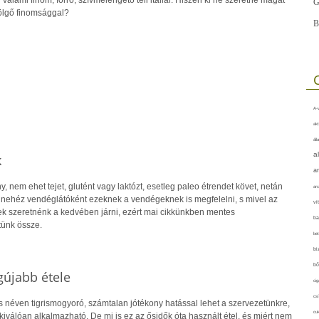
G
ölgő finomsággal?
B
A-v
akt
áll
a
k
a
, nem ehet tejet, glutént vagy laktózt, esetleg paleo étrendet követ, netán
arc
 nehéz vendéglátóként ezeknek a vendégeknek is megfelelni, s mivel az
vi
k szeretnénk a kedvében járni, ezért mai cikkünkben mentes
ba
tünk össze.
bet
bi
bő
gújabb étele
cig
csí
s néven tigrismogyoró, számtalan jótékony hatással lehet a szervezetünkre,
cuk
kiválóan alkalmazható. De mi is ez az ősidők óta használt étel, és miért nem