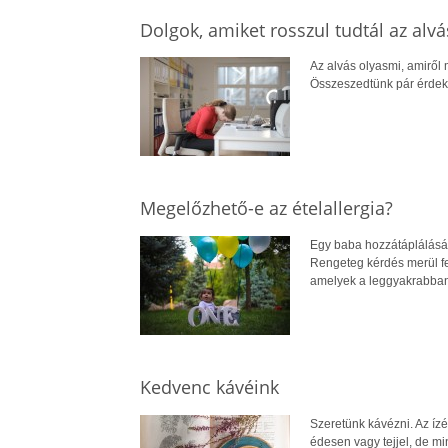
Dolgok, amiket rosszul tudtál az alvá
Az alvás olyasmi, amiről 
Összeszedtünk pár érdekes
Megelőzhető-e az ételallergia?
Egy baba hozzátáplálásá
Rengeteg kérdés merül fe
amelyek a leggyakrabban
Kedvenc kávéink
Szeretünk kávézni. Az ízét
édesen vagy tejjel, de m