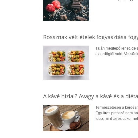
Rossznak vélt ételek fogyasztása fog
Talán meglepő lehet, de a
az ördögtől való. Vessünk
A kávé hizlal? Avagy a kávé és a diét
Természetesen a kérdésre
Egy üres presszó nem anny
több, mint tej és cukor nél