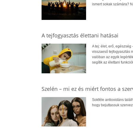
ismert sokak számára? Na
A tejfogyasztás élettani hatásai
A tej: élet, erő, egészsé
visszaeső tejfogyasztás mu
valóban az egyik legérté
segítik az élettani funkci
Szelén – mi ez és miért fontos a sze
Sokféle antioxidáns talál
hogy bejuttassuk szerveze