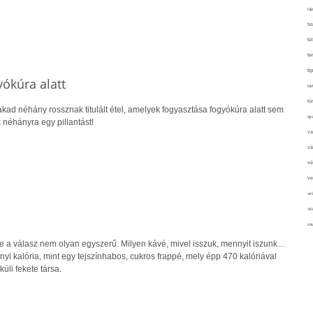
táp
ta
te
te
ti
yókúra alatt
tör
tú
kad néhány rossznak titulált étel, amelyek fogyasztása fogyókúra alatt sem
újr
 néhányra egy pillantást!
va
vá
vé
ve
vir
vit
a
zav
 a válasz nem olyan egyszerű. Milyen kávé, mivel isszuk, mennyit iszunk…
i kalória, mint egy tejszínhabos, cukros frappé, mely épp 470 kalóriával
küli fekete társa.