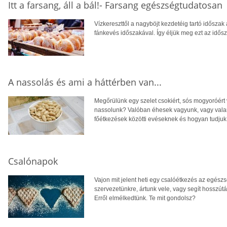
Itt a farsang, áll a bál!- Farsang egészségtudatosan
Vízkereszttől a nagyböjt kezdetéig tartó időszak
fánkevés időszakával. Így éljük meg ezt az idős
A nassolás és ami a háttérben van...
Megőrülünk egy szelet csokiért, sós mogyoróért 
nassolunk? Valóban éhesek vagyunk, vagy valam
főétkezések közötti evéseknek és hogyan tudjuk 
Csalónapok
Vajon mit jelent heti egy csalóétkezés az egés
szervezetünkre, ártunk vele, vagy segít hosszú
Erről elmélkedtünk. Te mit gondolsz?