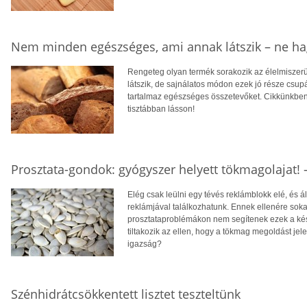
Nem minden egészséges, ami annak látszik – ne ha
Rengeteg olyan termék sorakozik az élelmiszer
látszik, de sajnálatos módon ezek jó része csup
tartalmaz egészséges összetevőket. Cikkünkben 
tisztábban lásson!
Prosztata-gondok: gyógyszer helyett tökmagolajat! -
Elég csak leülni egy tévés reklámblokk elé, és á
reklámjával találkozhatunk. Ennek ellenére sok
prosztataproblémákon nem segítenek ezek a ké
tiltakozik az ellen, hogy a tökmag megoldást jel
igazság?
Szénhidrátcsökkentett lisztet teszteltünk