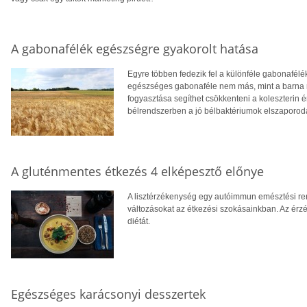
A gabonafélék egészségre gyakorolt hatása
Egyre többen fedezik fel a különféle gabonafélék
egészséges gabonaféle nem más, mint a barna ri
fogyasztása segíthet csökkenteni a koleszterin ér
bélrendszerben a jó bélbaktériumok elszaporo
A gluténmentes étkezés 4 elképesztő előnye
A lisztérzékenység egy autóimmun emésztési ren
változásokat az étkezési szokásainkban. Az é
diétát.
Egészséges karácsonyi desszertek