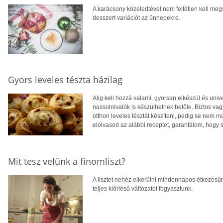
A karácsony közeledtével nem feltétlen kell me
desszert variációt az ünnepekre.
Gyors leveles tészta házilag
Alig kell hozzá valami, gyorsan elkészül és univ
nassolnivalók is készülhetnek belőle. Biztos vag
otthon leveles tésztát készíteni, pedig se nem 
elolvasod az alábbi receptet, garantálom, hogy so
Mit tesz velünk a finomliszt?
A lisztet nehéz elkerülni mindennapos étkezésü
teljes kiőrlésű változatot fogyasztunk.