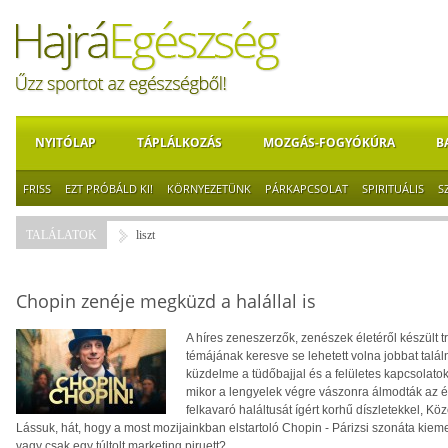
NYITÓLAP
TÁPLÁLKOZÁS
MOZGÁS-FOGYÓKÚRA
B
FRISS
EZT PRÓBÁLD KI!
KÖRNYEZETÜNK
PÁRKAPCSOLAT
SPIRITUÁLIS
S
TALÁLATOK
liszt
Chopin zenéje megküzd a halállal is
A híres zeneszerzők, zenészek életéről készült t
témájának keresve se lehetett volna jobbat találn
küzdelme a tüdőbajjal és a felületes kapcsolato
mikor a lengyelek végre vászonra álmodták az éle
felkavaró haláltusát ígért korhű díszletekkel, 
Lássuk, hát, hogy a most mozijainkban elstartoló Chopin - Párizsi szonáta kieme
vagy csak egy túltolt marketing piruett?