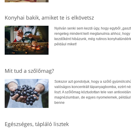
Konyhai bakik, amiket te is elkövetsz
Nyilván senki sem kezdi úgy, hogy egyből „gaszt
rengeteg mindent kell megtanulnia ahhoz, hog
kezdőként hibázunk, még rutinos konyhatündérké
például miket!
Mit tud a szőlőmag?
Sokszor azt gondoljuk, hogy a szőlő gyümölcshú
valóságos koncentrált tápanyagbomba, ezért néps
liszt. A szőlőmag köztudottan tele van antioxid
magnéziumban, de egyes nyomelemek, például a 
benne
Egészséges, tápláló lisztek