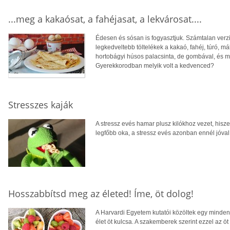
...meg a kakaósat, a fahéjasat, a lekvárosat....
Édesen és sósan is fogyasztjuk. Számtalan verzi
legkedveltebb töltelékek a kakaó, fahéj, túró, m
hortobágyi húsos palacsinta, de gombával, és má
Gyerekkorodban melyik volt a kedvenced?
Stresszes kaják
A stressz evés hamar plusz kilókhoz vezet, hiszen
legfőbb oka, a stressz evés azonban ennél jóva
Hosszabbítsd meg az életed! Íme, öt dolog!
A Harvardi Egyetem kutatói közöltek egy mindenr
élet öt kulcsa. A szakemberek szerint ezzel az öt 