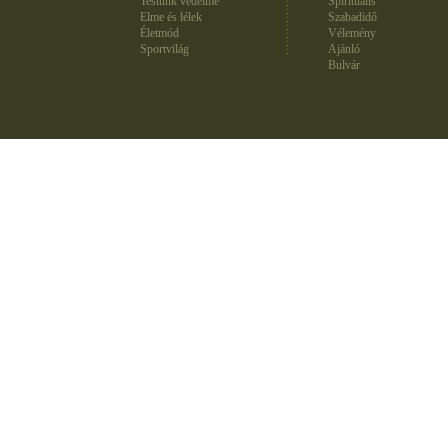
Testünk védelme
Spirituális
Elme és lélek
Szabadidő
Életmód
Vélemény
Sportvilág
Ajánló
Bulvár