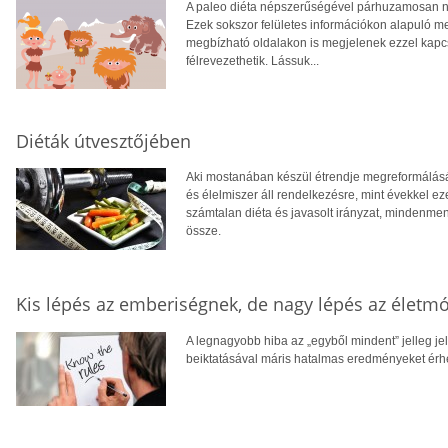
A paleo diéta népszerűségével párhuzamosan nö
Ezek sokszor felületes információkon alapuló m
megbízható oldalakon is megjelenek ezzel kapcs
félrevezethetik. Lássuk...
Diéták útvesztőjében
Aki mostanában készül étrendje megreformálására
és élelmiszer áll rendelkezésre, mint évekkel ez
számtalan diéta és javasolt irányzat, mindenment
össze.
Kis lépés az emberiségnek, de nagy lépés az életm
A legnagyobb hiba az „egyből mindent” jelleg je
beiktatásával máris hatalmas eredményeket érhe