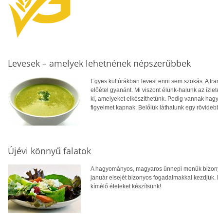
Levesek – amelyek lehetnének népszerűbbek
Egyes kultúrákban levest enni sem szokás. A fr
előétel gyanánt. Mi viszont élünk-halunk az ízlet
ki, amelyeket elkészíthetünk. Pedig vannak ha
figyelmet kapnak. Belőlük láthatunk egy rövidebb
Újévi könnyű falatok
A hagyományos, magyaros ünnepi menük bizony 
január elsejét bizonyos fogadalmakkal kezdjük.
kímélő ételeket készítsünk!