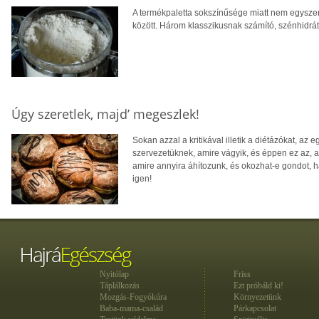
A termékpaletta sokszínűsége miatt nem egyszer
között. Három klasszikusnak számító, szénhidrát
Úgy szeretlek, majd’ megeszlek!
Sokan azzal a kritikával illetik a diétázókat, 
szervezetüknek, amire vágyik, és éppen ez az, 
amire annyira áhítozunk, és okozhat-e gondot, 
igen!
Nyitólap
Friss
Táplálkozás
Ezt próbáld ki!
Mozgás-Fogyókúra
Környezetünk
Baba-mama-család
Párkapcsolat