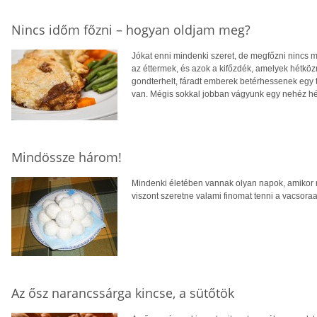
Nincs időm főzni – hogyan oldjam meg?
Jókat enni mindenki szeret, de megfőzni nincs m
az éttermek, és azok a kifőzdék, amelyek hétköz
gondterhelt, fáradt emberek betérhessenek egy t
van. Mégis sokkal jobban vágyunk egy nehéz hét 
Mindössze három!
Mindenki életében vannak olyan napok, amikor 
viszont szeretne valami finomat tenni a vacsora
Az ősz narancssárga kincse, a sütőtök