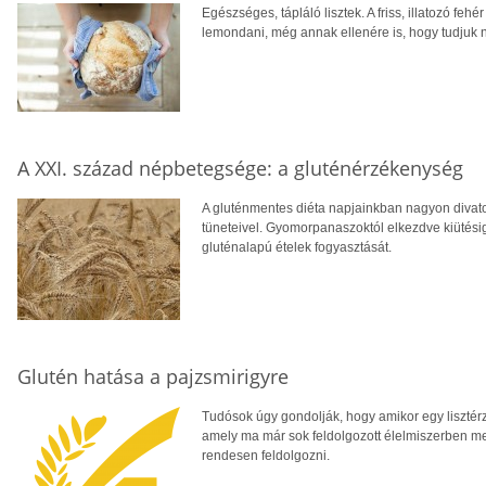
Egészséges, tápláló lisztek. A friss, illatozó fe
lemondani, még annak ellenére is, hogy tudjuk
A XXI. század népbetegsége: a gluténérzékenység
A gluténmentes diéta napjainkban nagyon divato
tüneteivel. Gyomorpanaszoktól elkezdve kiütésig, 
gluténalapú ételek fogyasztását.
Glutén hatása a pajzsmirigyre
Tudósok úgy gondolják, hogy amikor egy lisztérz
amely ma már sok feldolgozott élelmiszerben meg
rendesen feldolgozni.