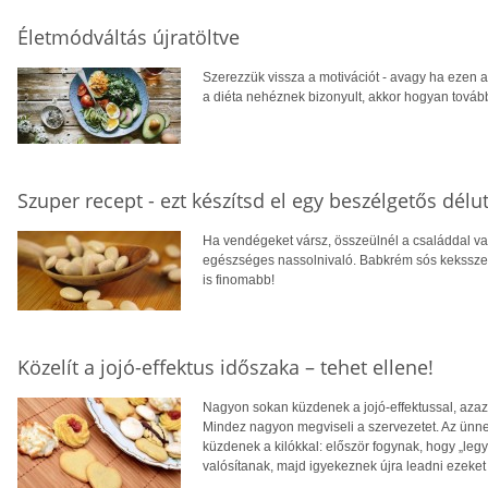
Életmódváltás újratöltve
Szerezzük vissza a motivációt - avagy ha ezen a
a diéta nehéznek bizonyult, akkor hogyan tovább
Szuper recept - ezt készítsd el egy beszélgetős délu
Ha vendégeket vársz, összeülnél a családdal vagy
egészséges nassolnivaló. Babkrém sós keksszel 
is finomabb!
Közelít a jojó-effektus időszaka – tehet ellene!
Nagyon sokan küzdenek a jojó-effektussal, azaz 
Mindez nagyon megviseli a szervezetet. Az ünnep
küzdenek a kilókkal: először fogynak, hogy „leg
valósítanak, majd igyekeznek újra leadni ezeket 