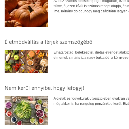
Az ősz számos kincset rejteget magában, ezek 
sütve jó, ezen kívül is számos recept alapja, és
Íme, néhány dolog, hogy még csábítóbb legyen e
Életmódváltás a férjek szemszögéből
Elhatároztad, belekezdtél, diétás étrendet alakítot
elmentél, s máris itt a nagy buktatód: a környeze
Nem kerül ennyibe, hogy lefogyj!
A diéták és fogyókúrák útvesztőjében gyakran v
még akkor is, ha rengeteg pénzünkbe kerül. Bi